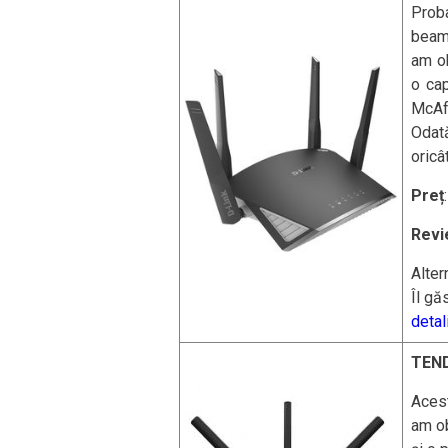
Prob
beamf
am ob
o cap
McAf
Odat
oricâ
Preț
Revi
Alter
Îl găs
detali
TEN
Aces
am ob