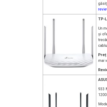
găsiț
revi
TP-L
Un mo
și of
trecâ
cablu
Preț
mai v
Revi
ASUS
933 M
1200 
Mode