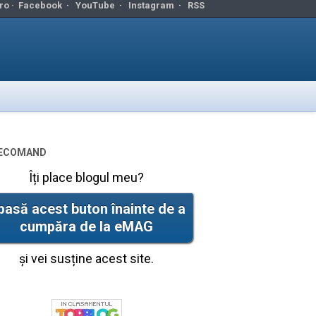
ro ·
Facebook
·
YouTube
·
Instagram
·
RSS
ecomand
Îți place blogul meu?
pasă acest buton înainte de a
cumpăra de la eMAG
și vei susține acest site.