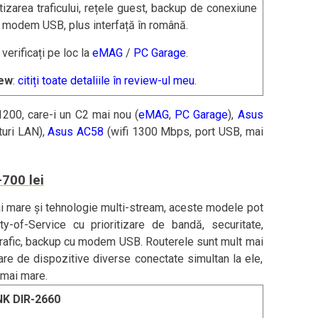
itizarea traficului, rețele guest, backup de conexiune
 modem USB, plus interfață în română.
: verificați pe loc la
eMAG
/
PC Garage
.
ew
:
citiți toate detaliile în review-ul meu
.
1200, care-i un C2 mai nou (
eMAG
,
PC Garage
),
Asus
turi LAN),
Asus AC58
(wifi 1300 Mbps, port USB, mai
700 lei
i mare și tehnologie multi-stream, aceste modele pot
ty-of-Service cu prioritizare de bandă, securitate,
trafic, backup cu modem USB. Routerele sunt mult mai
are de dispozitive diverse conectate simultan la ele,
 mai mare.
NK DIR-2660