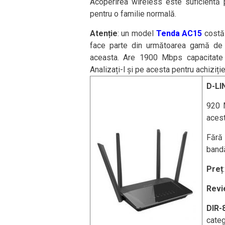
Acoperirea wireless este suficientă p
pentru o familie normală.
Atenție
: un model
Tenda AC15
costă 
face parte din următoarea gamă de r
aceasta. Are 1900 Mbps capacitate 
Analizați-l și pe acesta pentru achiziție.
D-LI
920 
acest
Fără 
bandă
Preț
Revi
DIR-
categ