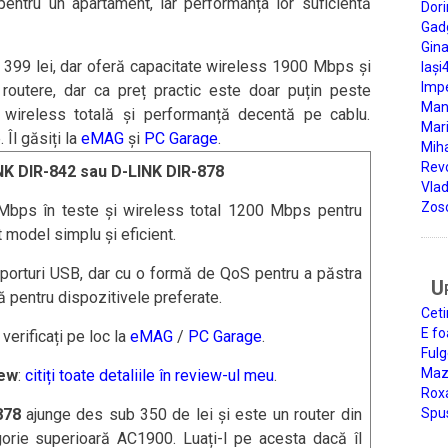
entru un apartament, iar performanța lor suficientă
Dori
Gad
Gin
399 lei, dar oferă capacitate wireless 1900 Mbps și
Iași
Impe
outere, dar ca preț practic este doar puțin peste
Man
wireless totală și performanță decentă pe cablu.
Mari
 Îl găsiți la
eMAG
și
PC Garage
.
Miha
Rev
NK DIR-842 sau D-LINK DIR-878
Vla
Zos
Mbps în teste și wireless total 1200 Mbps pentru
 model simplu și eficient.
porturi USB, dar cu o formă de QoS pentru a păstra
U
 pentru dispozitivele preferate.
Ceti
E fo
: verificați pe loc la
eMAG
/
PC Garage
.
Fulg
Mazi
ew
:
citiți toate detaliile în review-ul meu
.
Roxa
878
ajunge des sub 350 de lei și este un router din
Spu
orie superioară AC1900. Luați-l pe acesta dacă îl