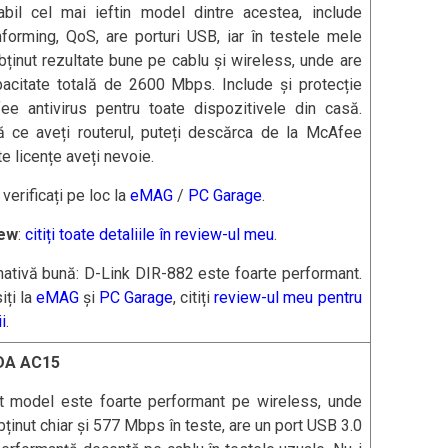
abil cel mai ieftin model dintre acestea, include
orming, QoS, are porturi USB, iar în testele mele
ținut rezultate bune pe cablu și wireless, unde are
acitate totală de 2600 Mbps. Include și protecție
ee antivirus pentru toate dispozitivele din casă.
ă ce aveți routerul, puteți descărca de la McAfee
te licențe aveți nevoie.
: verificați pe loc la
eMAG
/
PC Garage
.
ew
:
citiți toate detaliile în review-ul meu
.
nativă bună: D-Link DIR-882 este foarte performant.
iți la
eMAG
și
PC Garage
, citiți
review-ul meu pentru
i
.
DA AC15
t model este foarte performant pe wireless, unde
ținut chiar și 577 Mbps în teste, are un port USB 3.0