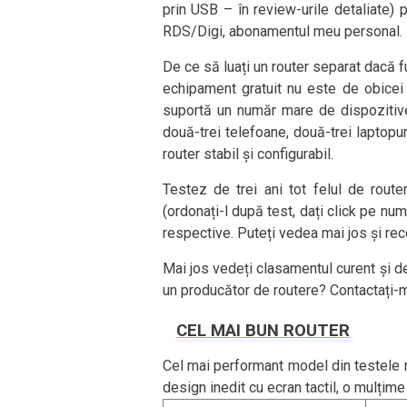
prin USB – în review-urile detaliate
RDS/Digi, abonamentul meu personal.
De ce să luați un router separat dacă fu
echipament gratuit nu este de obicei 
suportă un număr mare de dispozitive
două-trei telefoane, două-trei laptop
router stabil și configurabil.
Testez de trei ani tot felul de route
(ordonați-l după test, dați click pe num
respective. Puteți vedea mai jos și rec
Mai jos vedeți clasamentul curent și d
un producător de routere? Contactați-
CEL MAI BUN ROUTER
Cel mai performant model din testele 
design inedit cu ecran tactil, o mulțime 