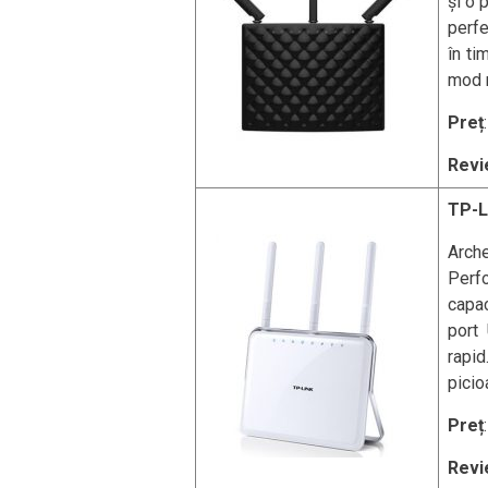
și o 
perfe
în ti
mod 
Preț
Revi
TP-L
Arch
Perf
capac
port
rapi
picio
Preț
Revi