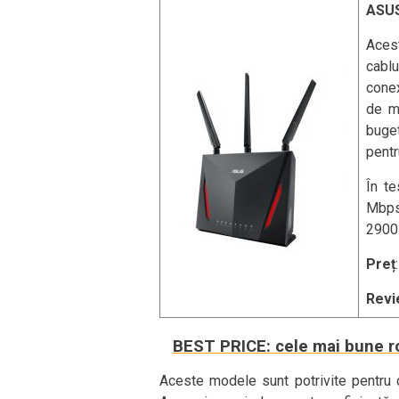
ASU
Aces
cabl
conex
de mo
buge
pentr
În t
Mbps
2900 
Preț
Revi
BEST PRICE: cele mai bune ro
Aceste modele sunt potrivite pentru ce