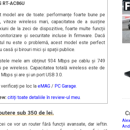
S RT-AC86U
t model are de toate: performanțe foarte bune pe
u, viteze wireless mari, capacitatea de a susține
iuni de la zeci de dispozitive, foarte multe funcții
nitorizare și securitate incluse în firmware. Dacă
tul nu este o problemă, acest model este perfect
u casă și birouri mici și spații publice.
estele mele am obținut 934 Mbps pe cablu și 749
 pe wireless. Capacitatea totală wireless este de
Mbps și are și un port USB 3.0.
: verificați pe loc la
eMAG
/
PC Garage
.
ew:
citiți toate detaliile în review-ul meu
.
utere sub 350 de lei.
Ci
Alex
i ce vor un router fără funcții avansate, dar ieftin.
And