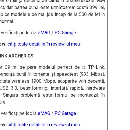
performanță decentă pe cablu în testele uzuale. Nu-i
ct, dar partea bună este următoarea: costă 399 lei,
mp ce modelele de mai jos încep de la 500 de lei în
normal.
: verificați pe loc la
eMAG
/
PC Garage
.
ew:
citiți toate detaliile în review-ul meu
.
INK ARCHER C9
er C9 mi se pare modelul perfect de la TP-Link.
ormanță bună în torrente și speedtest (933 Mbps),
itate wireless 1900 Mbps, acoperire wifi decentă,
 USB 3.0, beamforming, interfață rapidă, hardware
d. Singura problemă este forma, se montează în
are.
: verificați pe loc la
eMAG
/
PC Garage
.
ew:
citiți toate detaliile în review-ul meu
.