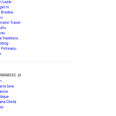
n Lazăr
get.ro
a Bradea
4u
rator Travel
afu
ciu
i Vasilescu
oblog
d Petreanu
o
rmăresc şi
n
arte bine
erica
lique
na Chirilă
se