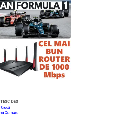
tesc des
 Ciucă
rei Cismaru