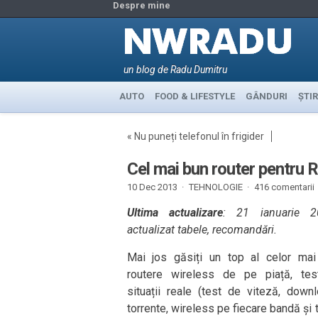
Despre mine
un blog de Radu Dumitru
AUTO
FOOD & LIFESTYLE
GÂNDURI
ȘTIR
«
Nu puneți telefonul în frigider
Cel mai bun router pentru 
10 Dec 2013 ·
TEHNOLOGIE
·
416 comentarii
Ultima actualizare
: 21 ianuarie 
actualizat tabele, recomandări.
Mai jos găsiți un top al celor mai
routere wireless de pe piață, tes
situații reale (test de viteză, down
torrente, wireless pe fiecare bandă și 