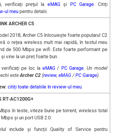
i, verificați prețul la
eMAG
și
PC Garage
. Citiți
ew-ul meu
pentru detalii.
INK ARCHER C5
del 2018, Archer C5 înlocuiește foarte popularul C2
eră o rețea wireless mult mai rapidă, în testul meu
nd de 500 Mbps pe wifi. Este foarte performant pe
 și vine la un preț foarte bun.
: verificați pe loc la
eMAG
/
PC Garage
.
Un model
echi este
Archer C2
(
review
,
eMAG
/
PC Garage
).
ew:
citiți toate detaliile în review-ul meu
.
 RT-AC1200G+
bps în teste, viteze bune pe torrent, wireless total
Mbps și un port USB 2.0.
lul include și funcții Quality of Service pentru