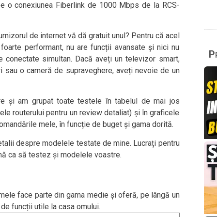
) pe o conexiunea Fiberlink de 1000 Mbps de la RCS-
rnizorul de internet vă dă gratuit unul? Pentru că acel
foarte performant, nu are funcții avansate și nici nu
Pr
 conectate simultan. Dacă aveți un televizor smart,
uri sau o cameră de supraveghere, aveți nevoie de un
re și am grupat toate testele în tabelul de mai jos
ele routerului pentru un review detaliat) și în graficele
omandările mele, în funcție de buget și gama dorită.
etalii despre modelele testate de mine. Lucrați pentru
mă ca să testez și modelele voastre.
mele face parte din gama medie și oferă, pe lângă un
de funcții utile la casa omului.