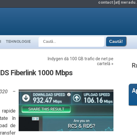
contact [at] nwradu.
I
TEHNOLOGIE
Indygen dă 100 GB trafic de net pe
cartelă
»
R
RDS Fiberlink 1000 Mbps
A
2020 –
 rapide
tate în
load de
transfer