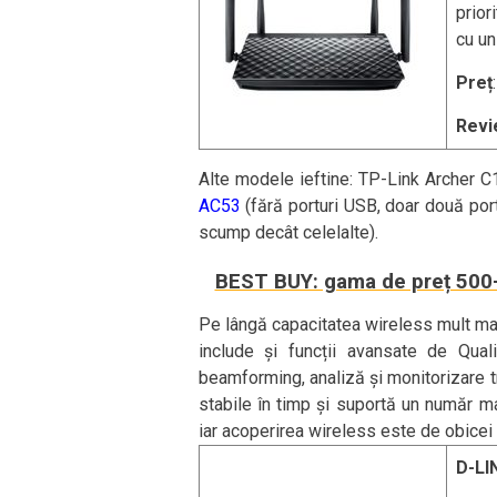
prior
cu un
Preț
Revi
Alte modele ieftine: TP-Link Archer C
AC53
(fără porturi USB, doar două por
scump decât celelalte).
BEST BUY: gama de preț 500-
Pe lângă capacitatea wireless mult ma
include și funcții avansate de Quali
beamforming, analiză și monitorizare 
stabile în timp și suportă un număr m
iar acoperirea wireless este de obicei
D-LI