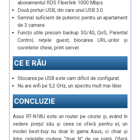
abonamentul RDS Fiberlink 1000 Mbps.
Două porturi USB, din care unul USB 3.0.
Semnal suficient de puternic pentru un apartament
de 3 camere.
Funcții utile precum backup 3G/4G, QoS, Parental
Control, rețele guest, blocarea URL-urilor și
cuvintelor cheie, print server.
CE E RĂU
Stocarea pe USB este cam dificil de configurat.
Nu are wifi pe 5,2 GHz, un spectru mult mai liber.
CONCLUZIE
Asus RT-N18U este un router pe cinste și, având în
vedere prețul său și ceea ce oferă pentru el, un
model best-buy nu doar în gama Asus, ci chiar și
între celelalte routere “doar N” de pe piață. Oferă