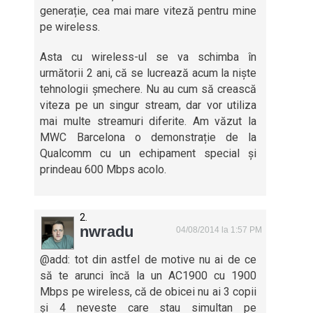
generație, cea mai mare viteză pentru mine
pe wireless.
Asta cu wireless-ul se va schimba în
următorii 2 ani, că se lucrează acum la niște
tehnologii șmechere. Nu au cum să crească
viteza pe un singur stream, dar vor utiliza
mai multe streamuri diferite. Am văzut la
MWC Barcelona o demonstrație de la
Qualcomm cu un echipament special și
prindeau 600 Mbps acolo.
nwradu
04/08/2014 la 1:57 PM
@add: tot din astfel de motive nu ai de ce
să te arunci încă la un AC1900 cu 1900
Mbps pe wireless, că de obicei nu ai 3 copii
și 4 neveste care stau simultan pe