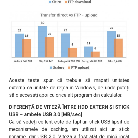
Aceste teste spun că trebuie să mapați unitatea
externă ca unitate de rețea în Windows, de unde puteți
să o accesați apoi cu orice alt program din calculator.
DIFERENȚĂ DE VITEZĂ ÎNTRE HDD EXTERN ȘI STICK
USB – ambele USB 3.0 [MB/sec]
Ca să vedeți ce lent este de fapt un stick USB lipsit de
mecanismele de caching, am utilizat aici un stick
noname, dar USB 3.0. Viteza a fost atât de mică încât