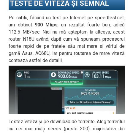
TESTE DE VITEZĂ ȘI SEMNAL
Pe cablu, făcând un test pe Internet pe speedtest.net,
am obținut
900 Mbps
, un rezultat foarte bun, adică
112,5 MB/sec. Nici nu mă așteptam la altceva, acest
router N18U având, după cum vă spuneam, procesorul
foarte rapid de pe fratele său mai mare și vârful de
gamă Asus, AC68U, iar pentru routarea de mare viteză
contează astfel de detalii.
Testez viteza și pe download de torrente. Aleg torrentul
cu cei mai mulți seeds (peste 300), majoritatea din