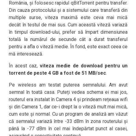
România, și folosesc rapidul qBitTorrent pentru transfer.
Din cauza protocolului și a sistemului care transferă din
multiple surse, viteza maximă este ceva mai mică
decât în testul de mai sus. Cum această viteză variază
în timpul download-ului, prefer să împart dimensiunea
totală la numărul de secunde cât a durat transferul
pentru a afla o viteză medie. În fond, este exact ceea ce
mă interesează.
În acest caz,
viteza medie de download pentru un
torrent de peste 4 GB a fost de 51 MB/sec
.
Pe wireless am testat puterea semnalului. Am avut
semnal în toată casa. Puteți vedea schema ei mai jos,
routerul era instalat în Camera 4 și prindeam rețeaua wifi
și din Camera 1, dar ce-i drept la o viteză mult mai mică,
cum este și normal. Cu un program de analiză am văzut
că semnalul variază între -33 dBm în zona routerului și
până la -77 dBm în cel mai îndepărtat punct al casei,
asigurând o conectivitate continuă.