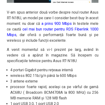
V-am spus anterior două vorbe despre noul router Asus
RT-N18U, un model pe care-l consider best-buy în acest
moment: nu doar că
a prins 900 Mbps
în testele mele
ce caută
cel mai bun router pentru RDS Fiberlink 1000
Mbps
, dar oferă o performanță foarte bună și pe
wireless și include funcții excelente.
A venit momentul să vi-l prezint pe larg, având în
vedere că a apărut în magazine. Să începem cu
specificațiile tehnice pentru Asus RT-N18U:
4 porturi Gigabit pentru rețeaua internă
wireless 802.11b/g/n până la 600 Mbps
3 antene externe
procesor foarte rapid, același ca pe vârful de gamă
AC68U ( Broadcom BCM4708A la 800 MHz) cu 256
MB memorie RAM și 128 MB flash
1 port USB 3.0, 1 port USB 2.0