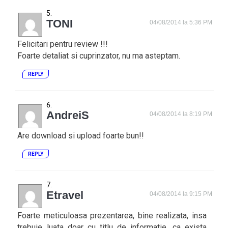
TONI
04/08/2014 la 5:36 PM
Felicitari pentru review !!!
Foarte detaliat si cuprinzator, nu ma asteptam.
REPLY
AndreiS
04/08/2014 la 8:19 PM
Are download si upload foarte bun!!
REPLY
Etravel
04/08/2014 la 9:15 PM
Foarte meticuloasa prezentarea, bine realizata, insa
trebuie luata doar cu titlu de informatie, ca exista