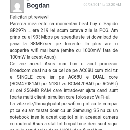
Bogdan
05/08/2014 la 12:20 AM
Felicitari pt review!
Parerea mea este ca momentan best buy e Sapido
GR297n … era 219 lei acum cateva zile la PCG. Am
prins cu el 933Mbps pe speedteste si download de
pana la 88MB/sec pe torrente. In plus are o
acoperire wifi mai buna (emite cu 1000mW fata de
100mW la acest Asus).
Ce are acest Asus mai bun e acel procesor
Broadcom desi nu e ca cel de pe AC68U cum zici tu:
e SINGLE core iar pe AC68U e DUAL core
(BCM47081A0 pe N18U vs BCM4708A0 pe AC68U)
si cei 256MB RAM care intradevar ajuta cand sunt
foarte multi clienti simultan care folosesc WiFi-ul.
La vitezele/throughputul pe wifi nu pot sa le compar
pt ca eu am testat doar cu un Samsung S5 nu cu un
notebook insa la acest capitol si in aceeasi camera
cu routerul Asus a stat tot timpul bine deci sunt sigur