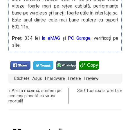
viteze foarte mari pe rețea cablată, performanțe
bune pe wireless și funcții foarte utile în interfața sa.
Este unul dintre cele mai bune routere cu suport
802.11n.
Preț
: 334 lei
la eMAG
și
PC Garage
, verificați pe
site.
Etichete:
Asus
hardware
retele
review
|
|
|
«
Alertă maximă, suntem pe
SSD Toshiba la ofertă
»
aceeași planetă cu viruși
mortali!