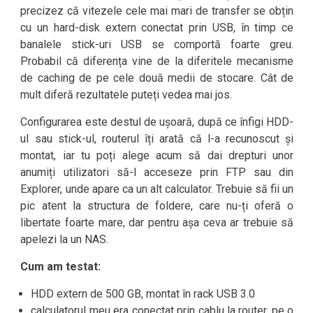
precizez că vitezele cele mai mari de transfer se obțin
cu un hard-disk extern conectat prin USB, în timp ce
banalele stick-uri USB se comportă foarte greu.
Probabil că diferența vine de la diferitele mecanisme
de caching de pe cele două medii de stocare. Cât de
mult diferă rezultatele puteți vedea mai jos.
Configurarea este destul de ușoară, după ce înfigi HDD-
ul sau stick-ul, routerul îți arată că l-a recunoscut și
montat, iar tu poți alege acum să dai drepturi unor
anumiți utilizatori să-l acceseze prin FTP sau din
Explorer, unde apare ca un alt calculator. Trebuie să fii un
pic atent la structura de foldere, care nu-ți oferă o
libertate foarte mare, dar pentru așa ceva ar trebuie să
apelezi la un NAS.
Cum am testat:
HDD extern de 500 GB, montat în rack USB 3.0
calculatorul meu era conectat prin cablu la router, pe o