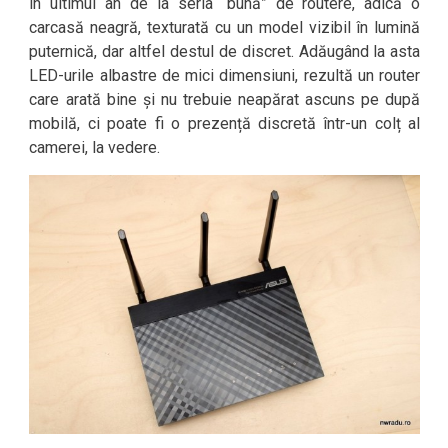
în ultimul an de la seria “bună” de routere, adică o
carcasă neagră, texturată cu un model vizibil în lumină
puternică, dar altfel destul de discret. Adăugând la asta
LED-urile albastre de mici dimensiuni, rezultă un router
care arată bine și nu trebuie neapărat ascuns pe după
mobilă, ci poate fi o prezență discretă într-un colț al
camerei, la vedere.