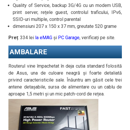
Quality of Service, backup 3G/4G cu un modem USB,
print server, rețele guest, controlul traficului, IPv6,
SSID-uri multiple, control parental
dimensiuni 207 x 150 x 37 mm, greutate 520 grame
Preț
: 334 lei
la eMAG
și
PC Garage
, verificați pe site.
AMBALARE
Routerul vine împachetat în deja cutia standard folosită
de Asus, una de culoare neagră și foarte detaliată
privind caracteristicile sale. Înăuntru am găsit cele trei
antene detașabile, sursa de alimentare cu un cablu de
aproape 1,5 metri și un mic patch-cord de rețea.