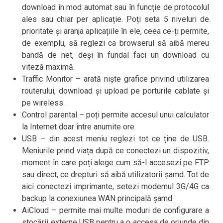
download în mod automat sau în funcție de protocolul
ales sau chiar per aplicație. Poți seta 5 niveluri de
prioritate și aranja aplicațiile în ele, ceea ce-ți permite,
de exemplu, să reglezi ca browserul să aibă mereu
bandă de net, deși în fundal faci un download cu
viteză maximă.
Traffic Monitor – arată niște grafice privind utilizarea
routerului, download și upload pe porturile cablate și
pe wireless.
Control parental – poți permite accesul unui calculator
la Internet doar între anumite ore.
USB – din acest meniu reglezi tot ce ține de USB.
Meniurile prind viața după ce conectezi un dispozitiv,
moment în care poți alege cum să-l accesezi pe FTP
sau direct, ce drepturi să aibă utilizatorii șamd. Tot de
aici conectezi imprimante, setezi modemul 3G/4G ca
backup la conexiunea WAN principală șamd.
AiCloud – permite mai multe moduri de configurare a
stocării externe USB pentru a o accesa de oriunde din