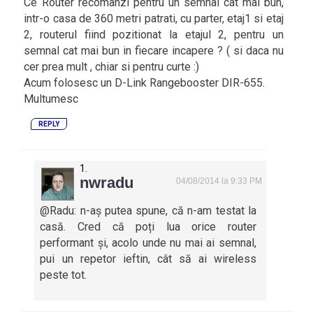
Ce Router recomanzi pentru un semnal cat mai bun,
intr-o casa de 360 metri patrati, cu parter, etaj1 si etaj
2, routerul fiind pozitionat la etajul 2, pentru un
semnal cat mai bun in fiecare incapere ? ( si daca nu
cer prea mult , chiar si pentru curte :)
Acum folosesc un D-Link Rangebooster DIR-655.
Multumesc
REPLY
nwradu
04/08/2014 la 9:33 PM
@Radu: n-aș putea spune, că n-am testat la
casă. Cred că poți lua orice router
performant și, acolo unde nu mai ai semnal,
pui un repetor ieftin, cât să ai wireless
peste tot.