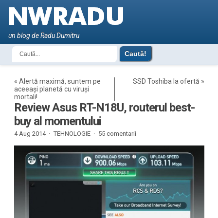
un blog de Radu Dumitru
«
Alertă maximă, suntem pe
SSD Toshiba la ofertă
»
aceeași planetă cu viruși
mortali!
Review Asus RT-N18U, routerul best-
buy al momentului
4 Aug 2014 ·
TEHNOLOGIE
·
55 comentarii