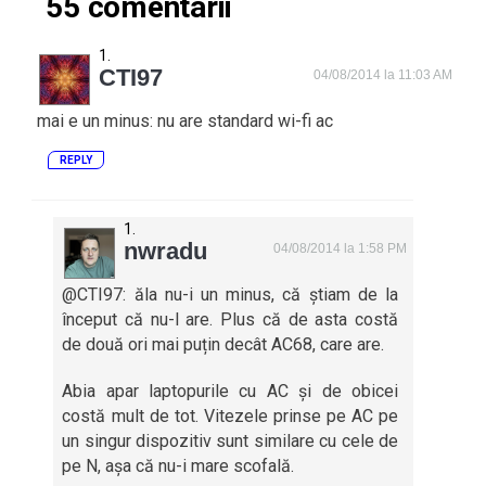
55 comentarii
CTI97
04/08/2014 la 11:03 AM
mai e un minus: nu are standard wi-fi ac
REPLY
nwradu
04/08/2014 la 1:58 PM
@CTI97: ăla nu-i un minus, că știam de la
început că nu-l are. Plus că de asta costă
de două ori mai puțin decât AC68, care are.
Abia apar laptopurile cu AC și de obicei
costă mult de tot. Vitezele prinse pe AC pe
un singur dispozitiv sunt similare cu cele de
pe N, așa că nu-i mare scofală.