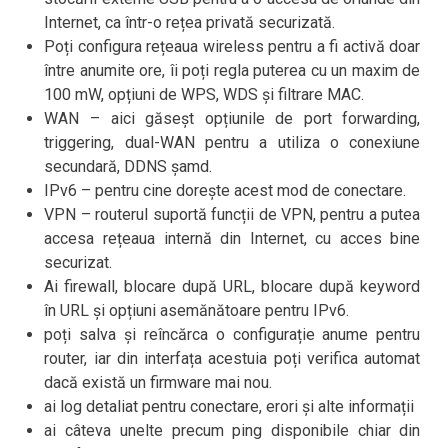
Internet, ca într-o rețea privată securizată.
Poți configura rețeaua wireless pentru a fi activă doar
între anumite ore, îi poți regla puterea cu un maxim de
100 mW, opțiuni de WPS, WDS și filtrare MAC.
WAN – aici găseșt opțiunile de port forwarding,
triggering, dual-WAN pentru a utiliza o conexiune
secundară, DDNS șamd.
IPv6 – pentru cine dorește acest mod de conectare.
VPN – routerul suportă funcții de VPN, pentru a putea
accesa rețeaua internă din Internet, cu acces bine
securizat.
Ai firewall, blocare după URL, blocare după keyword
în URL și opțiuni asemănătoare pentru IPv6.
poți salva și reîncărca o configurație anume pentru
router, iar din interfața acestuia poți verifica automat
dacă există un firmware mai nou.
ai log detaliat pentru conectare, erori și alte informații
ai câteva unelte precum ping disponibile chiar din