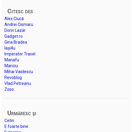
Citesc des
Alex Ciucă
Andrei Cismaru
Dorin Lazăr
Gadget.ro
Gina Bradea
Iași4u
Imperator Travel
Manafu
Mariciu
Mihai Vasilescu
Revoblog
Vlad Petreanu
Zoso
Urmăresc şi
Cetin
E foarte bine