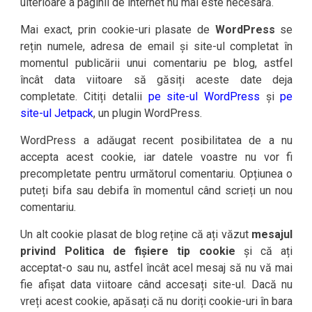
ulterioare a paginii de internet nu mai este necesară.
Mai exact, prin cookie-uri plasate de
WordPress
se
rețin numele, adresa de email și site-ul completat în
momentul publicării unui comentariu pe blog, astfel
încât data viitoare să găsiți aceste date deja
completate. Citiți detalii
pe site-ul WordPress
și
pe
site-ul Jetpack
, un plugin WordPress.
WordPress a adăugat recent posibilitatea de a nu
accepta acest cookie, iar datele voastre nu vor fi
precompletate pentru următorul comentariu. Opțiunea o
puteți bifa sau debifa în momentul când scrieți un nou
comentariu.
Un alt cookie plasat de blog reține că ați văzut
mesajul
privind Politica de fișiere tip cookie
și că ați
acceptat-o sau nu, astfel încât acel mesaj să nu vă mai
fie afișat data viitoare când accesați site-ul. Dacă nu
vreți acest cookie, apăsați că nu doriți cookie-uri în bara