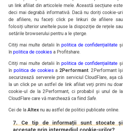
un link afiliat din articolele mele. Această secțiune este
deci mai degrabă informativă. Dacă nu doriți cookie-uri
de afiliere, nu faceți click pe linkuri de afiliere sau
folosiți ulterior uneltele puse la dispoziție de rețele sau
setările browserului pentru a le șterge.
Citiți mai multe detalii în
politica de confidențialitate
și
în
politica de cookies
a Profitshare.
Citiți mai multe detalii în
politica de confidențialitate
și
în
politica de cookies
a
2Performant
. 2Performant își
securizează serverele prin serviciul CloudFlare, așa că
la un click pe un astfel de link afiliat veți primi nu doar
cookie-ul de la 2Performant, ci probabil și unul de la
CloudFlare care vă marchează ca fiind
Safe
.
Cei de la
Altex
nu au astfel de politici publicate online.
7. Ce tip de informații sunt stocate și
accesate prin intermediul cookie-urilor?