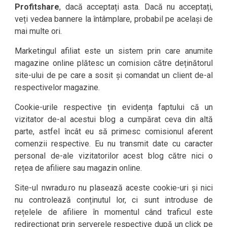
Profitshare
, dacă acceptați asta. Dacă nu acceptați,
veți vedea bannere la întâmplare, probabil pe același de
mai multe ori.
Marketingul afiliat este un sistem prin care anumite
magazine online plătesc un comision către deținătorul
site-ului de pe care a sosit și comandat un client de-al
respectivelor magazine.
Cookie-urile respective țin evidența faptului că un
vizitator de-al acestui blog a cumpărat ceva din altă
parte, astfel încât eu să primesc comisionul aferent
comenzii respective. Eu nu transmit date cu caracter
personal de-ale vizitatorilor acest blog către nici o
rețea de afiliere sau magazin online.
Site-ul nwradu.ro nu plasează aceste cookie-uri și nici
nu controlează conținutul lor, ci sunt introduse de
rețelele de afiliere în momentul când traficul este
redirecționat prin serverele respective după un click pe