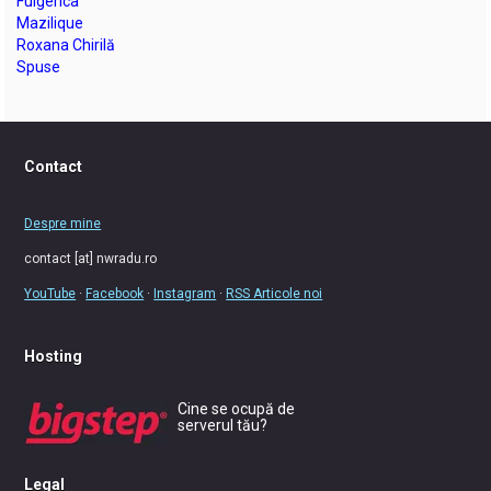
Fulgerica
Mazilique
Roxana Chirilă
Spuse
Contact
Despre mine
contact [at] nwradu.ro
YouTube
·
Facebook
·
Instagram
·
RSS Articole noi
Hosting
Cine se ocupă de
serverul tău?
Legal