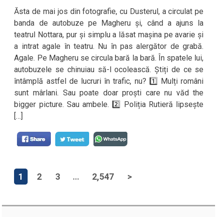
Ăsta de mai jos din fotografie, cu Dusterul, a circulat pe
banda de autobuze pe Magheru și, când a ajuns la
teatrul Nottara, pur și simplu a lăsat mașina pe avarie și
a intrat agale în teatru. Nu în pas alergător de grabă.
Agale. Pe Magheru se circula bară la bară. În spatele lui,
autobuzele se chinuiau să-l ocolească. Știți de ce se
întâmplă astfel de lucruri în trafic, nu? 1️⃣ Mulți români
sunt mârlani. Sau poate doar proști care nu văd the
bigger picture. Sau ambele. 2️⃣ Poliția Rutieră lipsește
[…]
1
2
3
…
2,547
>