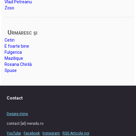
Vlad Petreanu
Zoso
Urmăresc şi
Cetin
E foarte bine
Fulgerica
Mazilique
Roxana Chirilă
Spuse
Contact
Despre mine
contact [at] nwradu.ro
YouTube
·
Facebook
·
Instagram
·
RSS Articole noi