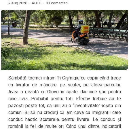
7 Aug 2026 ·
AUTO
·
11 comentarii
Sâmbătă tocmai intram în Cișmigiu cu copiii când trece
un livrator de mâncare, pe scuter, pe aleea parcului.
Avea o geantă cu Glovo în spate, dar cine știe pentru
cine livra. Probabil pentru toți. Efectiv trebuie să te
păzești peste tot, că unii au o “inventivitate” ieșită din
comun. Și să nu credeți că am ceva cu imigranții care
conduc haotic scuterele pentru livrare. Le conduc și
românii la fel, de multe ori. Când unul dintre indicatorii