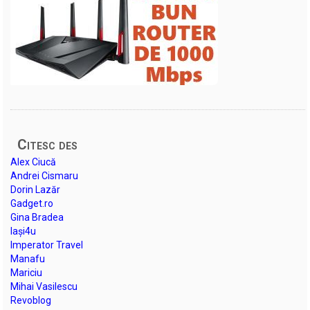
Citesc des
Alex Ciucă
Andrei Cismaru
Dorin Lazăr
Gadget.ro
Gina Bradea
Iași4u
Imperator Travel
Manafu
Mariciu
Mihai Vasilescu
Revoblog