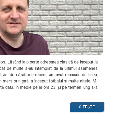
os. Lăsând la o parte adresarea clasică de început la
 cât de multe s-au întâmplat de la ultimul asemenea
 9 ani de căsătorie recent, am avut reuniune de liceu,
am mers prin țară, a început fotbalul și multe altele. M-
ă dată, în medie pe la ora 23, și pe termen lung s-a
CITEȘTE