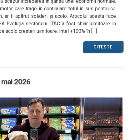
i a scăzut încrederea în șansa unei economii normale.
 motor care trage în continuare totul în sus pentru că
n, ar fi apărut scăderi și acolo. Articolul acesta face
A Evoluția sectorului IT&C a fost chiar uimitoare în
t pe acolo creșteri uimitoare: Intel +100% în […]
CITEȘTE
e mai 2026