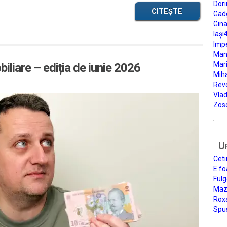
Dori
CITEȘTE
Gad
Gin
Iași
Impe
Man
Mari
iliare – ediția de iunie 2026
Miha
Rev
Vla
Zos
U
Ceti
E fo
Fulg
Mazi
Roxa
Spu