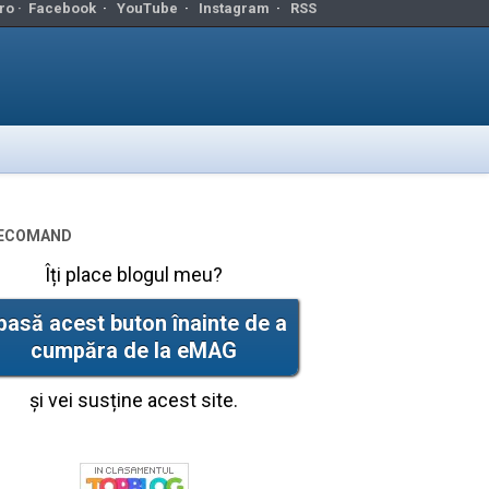
ro ·
Facebook
·
YouTube
·
Instagram
·
RSS
ecomand
Îți place blogul meu?
pasă acest buton înainte de a
cumpăra de la eMAG
și vei susține acest site.