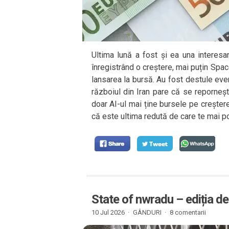
Ultima lună a fost și ea una interesa
înregistrând o creștere, mai puțin Spac
lansarea la bursă. Au fost destule ev
războiul din Iran pare că se reporneș
doar AI-ul mai ține bursele pe creștere
că este ultima redută de care te mai po
State of nwradu – ediția de
10 Jul 2026 ·
GÂNDURI
·
8 comentarii