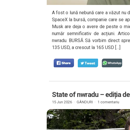
A fost o lună nebună care a văzut nu do
SpaceX la bursă, companie care se apro
Musk are deja o avere de peste o mie 
număr semnificativ de acțiuni. Artic
nwradu. BURSĂ Să vorbim direct spre
135 USD, a crescut la 165 USD […]
State of nwradu – ediția de
15 Jun 2026 ·
GÂNDURI
·
1 comentariu