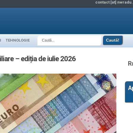
contact [at] nwradu.
I
TEHNOLOGIE
iare – ediția de iulie 2026
R
A