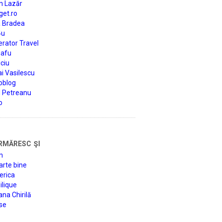
n Lazăr
get.ro
a Bradea
4u
rator Travel
afu
ciu
i Vasilescu
oblog
d Petreanu
o
rmăresc şi
n
arte bine
erica
lique
na Chirilă
se