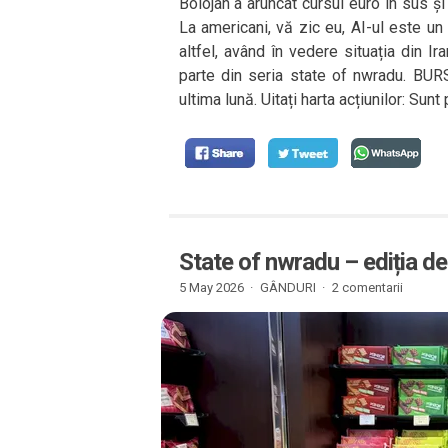
Bolojan a aruncat cursul euro în sus ș
La americani, vă zic eu, AI-ul este un
altfel, având în vedere situația din Ira
parte din seria state of nwradu. BURS
ultima lună. Uitați harta acțiunilor: Sun
State of nwradu – ediția d
5 May 2026 ·
GÂNDURI
·
2 comentarii