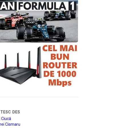
tesc des
 Ciucă
rei Cismaru