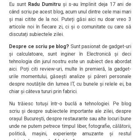
Eu sunt
Radu Dumitru
și s-au împlinit deja 17 ani de
când scriu pe acest blog, acum unul dintre cele mai mari
și mai citite de la noi. Puteți găsi aici nu doar vreo 3
articole noi în fiecare zi, ci și o comunitate cu care să
discutați subiectele zilei.
Despre ce scriu pe blog?
Sunt pasionat de gadget-uri
și calculatoare, sunt inginer în Electronică și deci
tehnologia din jurul nostru este un subiect des abordat
aici. Poți citi review-uri, multe în premieră, la gadget-
urile momentului, găsești analize și păreri personale
despre noutățile din lumea IT, cu bunele și relele ei, ba
chiar și câteva tururi prin fabrici.
Nu trăiesc totuși într-o buclă a tehnologiei. Pe blog
scriu și despre subiectele importante ale zilei, despre
orașul București, despre restaurante sau alte locuri bune
unde ne putem petrece timpul liber, fotografie, călătorii,
politică, mașini, experiențe amuzante și restul