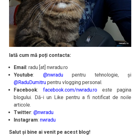
Iată cum mă poți contacta:
Email
: radu [at] nwradu.ro
Youtube
:
@nwradu
pentru tehnologie, și
@RaduDumitru
pentru vlogging personal.
Facebook
:
facebook.com/nwradu.ro
este pagina
blogului. Dă-i un Like pentru a fi notificat de noile
articole.
Twitter
:
@nwradu
Instagram
:
nwradu
Salut și bine ai venit pe acest blog!