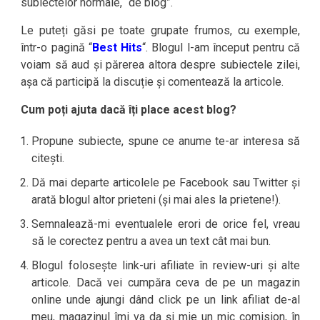
subiectelor normale, “de blog”.
Le puteți găsi pe toate grupate frumos, cu exemple,
într-o pagină “
Best Hits
“. Blogul l-am început pentru că
voiam să aud și părerea altora despre subiectele zilei,
așa că participă la discuție și comentează la articole.
Cum poți ajuta dacă îți place acest blog?
Propune subiecte, spune ce anume te-ar interesa să
citești.
Dă mai departe articolele pe Facebook sau Twitter și
arată blogul altor prieteni (și mai ales la prietene!).
Semnalează-mi eventualele erori de orice fel, vreau
să le corectez pentru a avea un text cât mai bun.
Blogul folosește link-uri afiliate în review-uri și alte
articole. Dacă vei cumpăra ceva de pe un magazin
online unde ajungi dând click pe un link afiliat de-al
meu, magazinul îmi va da și mie un mic comision, în