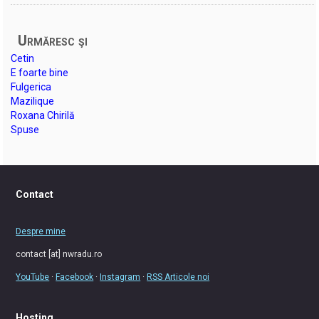
Urmăresc şi
Cetin
E foarte bine
Fulgerica
Mazilique
Roxana Chirilă
Spuse
Contact
Despre mine
contact [at] nwradu.ro
YouTube
·
Facebook
·
Instagram
·
RSS Articole noi
Hosting