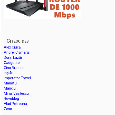
Citesc des
Alex Ciucă
Andrei Cismaru
Dorin Lazăr
Gadget.ro
Gina Bradea
Iași4u
Imperator Travel
Manafu
Mariciu
Mihai Vasilescu
Revoblog
Vlad Petreanu
Zoso