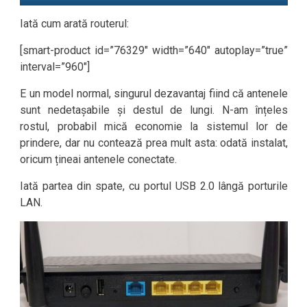
Iată cum arată routerul:
[smart-product id=”76329″ width=”640″ autoplay=”true”
interval=”960″]
E un model normal, singurul dezavantaj fiind că antenele
sunt nedetașabile și destul de lungi. N-am înțeles
rostul, probabil mică economie la sistemul lor de
prindere, dar nu contează prea mult asta: odată instalat,
oricum țineai antenele conectate.
Iată partea din spate, cu portul USB 2.0 lângă porturile
LAN.