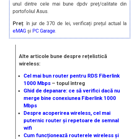
unul dintre cele mai bune dpdv preț/calitate din
portofoliul Asus.
Preț
: în jur de 370 de lei, verificați prețul actual la
eMAG
și
PC Garage
.
Alte articole bune despre rețelistică
wireless:
Cel mai bun router pentru RDS Fiberlink
1000 Mbps
– topul întreg
Ghid de depanare: ce să verifici dacă nu
merge bine conexiunea Fiberlink 1000
Mbps
Despre acoperirea wireless, cel mai
puternic router și repetoare de semnal
wifi
Cum funcționează routerele wireless și