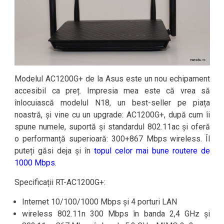
Modelul AC1200G+ de la Asus este un nou echipament
accesibil ca preț. Impresia mea este că vrea să
înlocuiască modelul N18, un best-seller pe piața
noastră, și vine cu un upgrade: AC1200G+, după cum îi
spune numele, suportă și standardul 802.11ac și oferă
o performanță superioară: 300+867 Mbps wireless. Îl
puteți găsi deja și în
topul celor mai bune routere de
1000 Mbps
.
Specificații RT-AC1200G+:
Internet 10/100/1000 Mbps și 4 porturi LAN
wireless 802.11n 300 Mbps în banda 2,4 GHz și