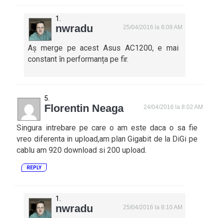
nwradu
25/04/2016 la 8:09 AM
Aș merge pe acest Asus AC1200, e mai
constant în performanța pe fir.
Florentin Neaga
24/04/2016 la 8:02 AM
Singura intrebare pe care o am este daca o sa fie
vreo diferenta in upload,am plan Gigabit de la DiGi pe
cablu am 920 download si 200 upload.
REPLY
nwradu
25/04/2016 la 8:10 AM