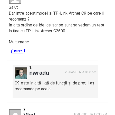
Salut,
Dar intre acest model si TP-Link Archer C9 pe care il
recomanzi?
In alta ordine de idei ce sanse sunt sa vedem un test
la tine cu TP-Link Archer C2600.
Multumesc.
REPLY
nwradu
25/04/2016 la 8:08 AM
C9 este în altă ligă de funcții și de preț, l-aș
recomanda pe acela.
Vlad
10/03/2016 la 12:30 PM