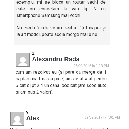
exemplu, mi se bloca un router vechi de
câte ori conectam la wifi tip N un
smartphone Samsung mai vechi.
Nu cred că-i de setări treaba. Dă-l înapoi și
ia alt model, poate acela merge mai bine.
Alexandru Rada
25/09/2016 la 1:38 PM
cum am rezolvat eu (si pare ca merge de 1
saptamana fara sa pice) am setat atat pentru
5 cat si pt 2.4 un canal dedicat (am scos auto
si am pus 2 valori).
Alex
19/02/2017 la 7:01 PM