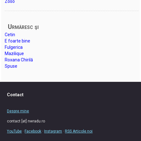
Zoso
Urmăresc şi
Cetin
E foarte bine
Fulgerica
Mazilique
Roxana Chirilă
Spuse
Contact
Despre mine
contact [at] nwradu.ro
YouTube
·
Facebook
·
Instagram
·
RSS Articole noi