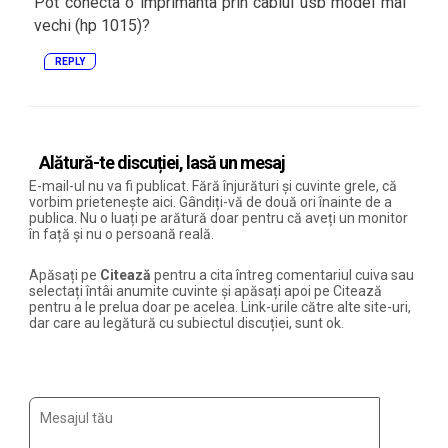
Pot conecta o imprimanta prin cablul usb model mai
vechi (hp 1015)?
REPLY
Alătură-te discuției, lasă un mesaj
E-mail-ul nu va fi publicat. Fără înjurături și cuvinte grele, că
vorbim prietenește aici. Gândiți-vă de două ori înainte de a
publica. Nu o luați pe arătură doar pentru că aveți un monitor
în față și nu o persoană reală.
Apăsați pe
Citează
pentru a cita întreg comentariul cuiva sau
selectați întâi anumite cuvinte și apăsați apoi pe Citează
pentru a le prelua doar pe acelea. Link-urile către alte site-uri,
dar care au legătură cu subiectul discuției, sunt ok.