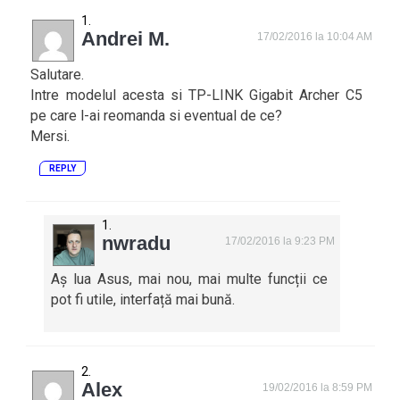
Andrei M.
17/02/2016 la 10:04 AM
Salutare.
Intre modelul acesta si TP-LINK Gigabit Archer C5
pe care l-ai reomanda si eventual de ce?
Mersi.
REPLY
nwradu
17/02/2016 la 9:23 PM
Aș lua Asus, mai nou, mai multe funcții ce
pot fi utile, interfață mai bună.
Alex
19/02/2016 la 8:59 PM