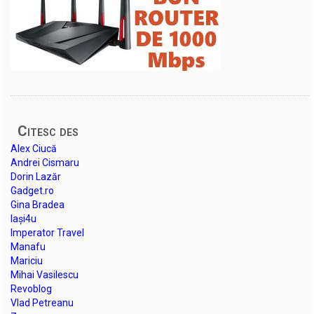
Citesc des
Alex Ciucă
Andrei Cismaru
Dorin Lazăr
Gadget.ro
Gina Bradea
Iași4u
Imperator Travel
Manafu
Mariciu
Mihai Vasilescu
Revoblog
Vlad Petreanu