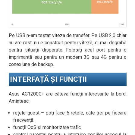
Pe USB n-am testat viteza de transfer. Pe USB 2.0 chiar
nu are rost, nu e construit pentru viteză, ci mai degrabă
pentru situații disperate. Folosiți acel port pentru o
imprimantă sau pentru un modem 3G sau 4G pentru o
conexiune de backup.
INTERFAȚĂ ȘI FUNCȚII
Asus AC1200G+ are câteva funcții interesante la bord.
Amintesc:
rețele guest – poți face 6 rețele, câte trei pe fiecare
frecvență.
funcții QoS și monitorizare trafic.
control parental pentru a interzice copiilor accesul la