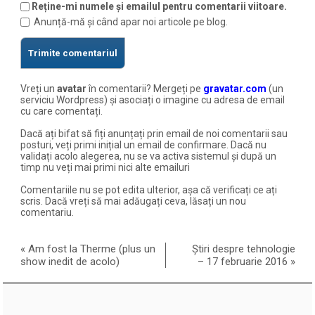
Reține-mi numele și emailul pentru comentarii viitoare.
Anunță-mă și când apar noi articole pe blog.
Vreți un
avatar
în comentarii? Mergeți pe
gravatar.com
(un
serviciu Wordpress) și asociați o imagine cu adresa de email
cu care comentați.
Dacă ați bifat să fiți anunțați prin email de noi comentarii sau
posturi, veți primi inițial un email de confirmare. Dacă nu
validați acolo alegerea, nu se va activa sistemul și după un
timp nu veți mai primi nici alte emailuri
Comentariile nu se pot edita ulterior, așa că verificați ce ați
scris. Dacă vreți să mai adăugați ceva, lăsați un nou
comentariu.
«
Am fost la Therme (plus un
Știri despre tehnologie
show inedit de acolo)
– 17 februarie 2016
»