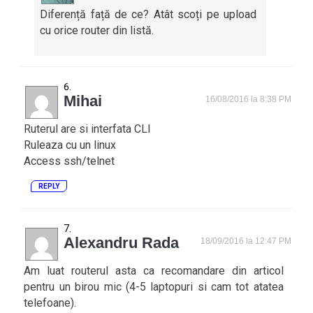
Diferență față de ce? Atât scoți pe upload
cu orice router din listă.
Mihai
16/08/2016 la 8:38 PM
Ruterul are si interfata CLI
Ruleaza cu un linux
Access ssh/telnet
REPLY
Alexandru Rada
18/09/2016 la 12:47 PM
Am luat routerul asta ca recomandare din articol
pentru un birou mic (4-5 laptopuri si cam tot atatea
telefoane).