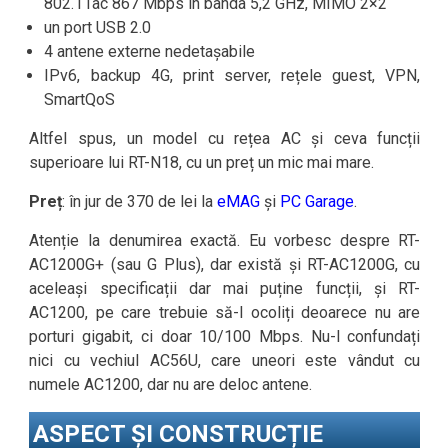
802.11ac 867 Mbps în banda 5,2 GHz, MIMO 2×2
un port USB 2.0
4 antene externe nedetașabile
IPv6, backup 4G, print server, rețele guest, VPN,
SmartQoS
Altfel spus, un model cu rețea AC și ceva funcții
superioare lui RT-N18, cu un preț un mic mai mare.
Preț
: în jur de 370 de lei la
eMAG
și
PC Garage
.
Atenție la denumirea exactă. Eu vorbesc despre RT-
AC1200G+ (sau G Plus), dar există și RT-AC1200G, cu
aceleași specificații dar mai puține funcții, și RT-
AC1200, pe care trebuie să-l ocoliți deoarece nu are
porturi gigabit, ci doar 10/100 Mbps. Nu-l confundați
nici cu vechiul AC56U, care uneori este vândut cu
numele AC1200, dar nu are deloc antene.
ASPECT ȘI CONSTRUCȚIE