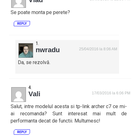
Se poate monta pe perete?
REPLY
nwradu
25/04/2016 la 8:06 AM
Da, se rezolvă.
Vali
17/03/2016 la 6:06 PM
Salut, intre modelul acesta si tp-link archer c7 ce mi-
ai recomanda? Sunt interesat mai mult de
performanta decat de functii. Multumesc!
REPLY