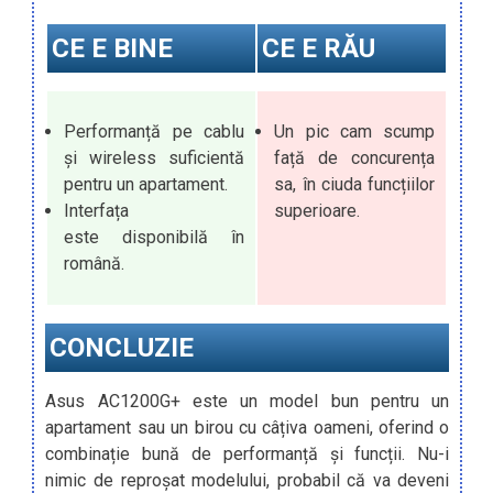
CE E BINE
CE E RĂU
Performanță pe cablu
Un pic cam scump
și wireless suficientă
față de concurența
pentru un apartament.
sa, în ciuda funcțiilor
Interfața
superioare.
este disponibilă în
română.
CONCLUZIE
Asus AC1200G+ este un model bun pentru un
apartament sau un birou cu câțiva oameni, oferind o
combinație bună de performanță și funcții. Nu-i
nimic de reproșat modelului, probabil că va deveni