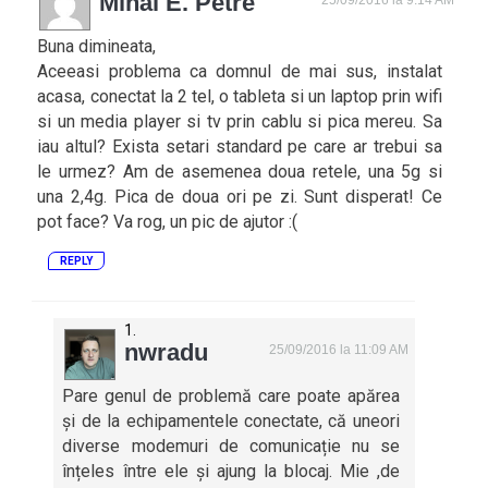
Mihai E. Petre
25/09/2016 la 9:14 AM
Buna dimineata,
Aceeasi problema ca domnul de mai sus, instalat
acasa, conectat la 2 tel, o tableta si un laptop prin wifi
si un media player si tv prin cablu si pica mereu. Sa
iau altul? Exista setari standard pe care ar trebui sa
le urmez? Am de asemenea doua retele, una 5g si
una 2,4g. Pica de doua ori pe zi. Sunt disperat! Ce
pot face? Va rog, un pic de ajutor :(
REPLY
nwradu
25/09/2016 la 11:09 AM
Pare genul de problemă care poate apărea
și de la echipamentele conectate, că uneori
diverse modemuri de comunicație nu se
înțeles între ele și ajung la blocaj. Mie ,de