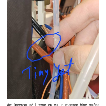
Am încercat să-l repar eu cu un manșon bine strâns