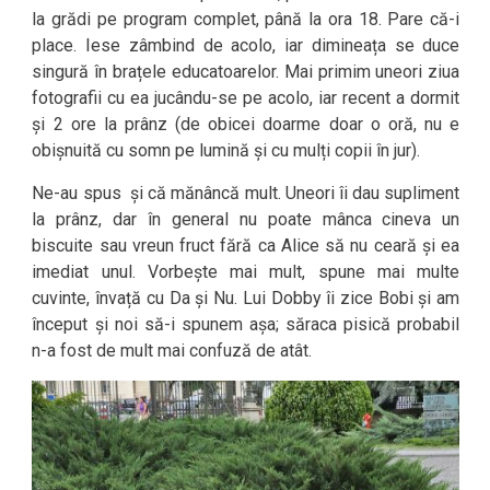
la grădi pe program complet, până la ora 18. Pare că-i
place. Iese zâmbind de acolo, iar dimineața se duce
singură în brațele educatoarelor. Mai primim uneori ziua
fotografii cu ea jucându-se pe acolo, iar recent a dormit
și 2 ore la prânz (de obicei doarme doar o oră, nu e
obișnuită cu somn pe lumină și cu mulți copii în jur).
Ne-au spus și că mănâncă mult. Uneori îi dau supliment
la prânz, dar în general nu poate mânca cineva un
biscuite sau vreun fruct fără ca Alice să nu ceară și ea
imediat unul. Vorbește mai mult, spune mai multe
cuvinte, învață cu Da și Nu. Lui Dobby îi zice Bobi și am
început și noi să-i spunem așa; săraca pisică probabil
n-a fost de mult mai confuză de atât.