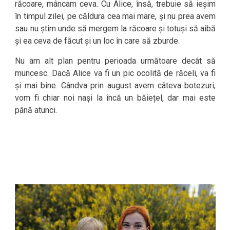
răcoare, mâncam ceva. Cu Alice, însă, trebuie să ieșim
în timpul zilei, pe căldura cea mai mare, și nu prea avem
sau nu știm unde să mergem la răcoare și totuși să aibă
și ea ceva de făcut și un loc în care să zburde.
Nu am alt plan pentru perioada următoare decât să
muncesc. Dacă Alice va fi un pic ocolită de răceli, va fi
și mai bine. Cândva prin august avem câteva botezuri,
vom fi chiar noi nași la încă un băiețel, dar mai este
până atunci.