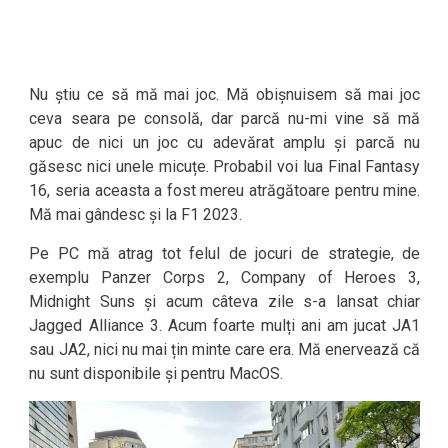
Nu știu ce să mă mai joc. Mă obișnuisem să mai joc
ceva seara pe consolă, dar parcă nu-mi vine să mă
apuc de nici un joc cu adevărat amplu și parcă nu
găsesc nici unele micuțe. Probabil voi lua Final Fantasy
16, seria aceasta a fost mereu atrăgătoare pentru mine.
Mă mai gândesc și la F1 2023.
Pe PC mă atrag tot felul de jocuri de strategie, de
exemplu Panzer Corps 2, Company of Heroes 3,
Midnight Suns și acum câteva zile s-a lansat chiar
Jagged Alliance 3. Acum foarte mulți ani am jucat JA1
sau JA2, nici nu mai țin minte care era. Mă enervează că
nu sunt disponibile și pentru MacOS.