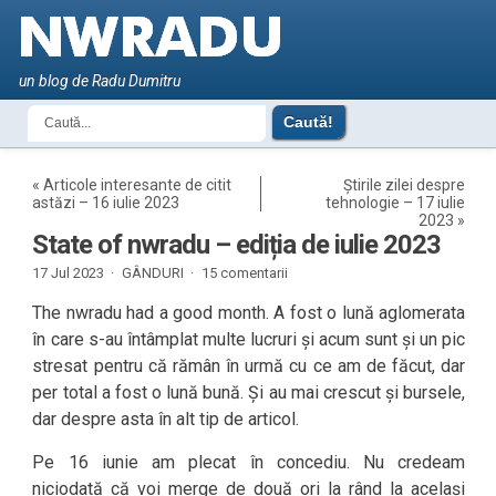
un blog de Radu Dumitru
«
Articole interesante de citit
Știrile zilei despre
astăzi – 16 iulie 2023
tehnologie – 17 iulie
2023
»
State of nwradu – ediția de iulie 2023
17 Jul 2023 ·
GÂNDURI
·
15 comentarii
The nwradu had a good month. A fost o lună aglomerata
în care s-au întâmplat multe lucruri și acum sunt și un pic
stresat pentru că rămân în urmă cu ce am de făcut, dar
per total a fost o lună bună. Și au mai crescut și bursele,
dar despre asta în alt tip de articol.
Pe 16 iunie am plecat în concediu. Nu credeam
niciodată că voi merge de două ori la rând la același