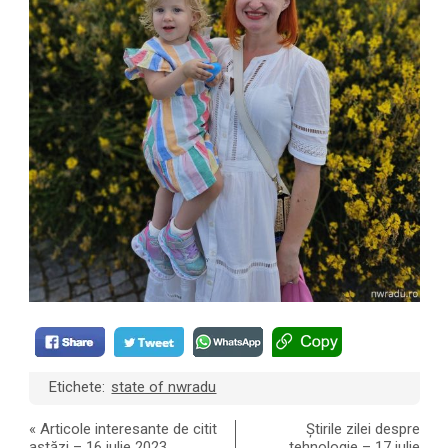
Etichete:
state of nwradu
«
Articole interesante de citit
Știrile zilei despre
astăzi – 16 iulie 2023
tehnologie – 17 iulie