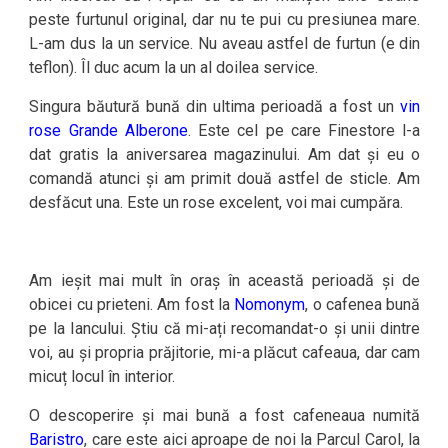
peste furtunul original, dar nu te pui cu presiunea mare.
L-am dus la un service. Nu aveau astfel de furtun (e din
teflon). Îl duc acum la un al doilea service.
Singura băutură bună din ultima perioadă a fost un
vin
rose Grande Alberone
. Este cel pe care Finestore l-a
dat gratis la aniversarea magazinului. Am dat și eu o
comandă atunci și am primit două astfel de sticle. Am
desfăcut una. Este un rose excelent, voi mai cumpăra.
Am ieșit mai mult în oraș în această perioadă și de
obicei cu prieteni. Am fost la
Nomonym
, o cafenea bună
pe la Iancului. Știu că mi-ați recomandat-o și unii dintre
voi, au și propria prăjitorie, mi-a plăcut cafeaua, dar cam
micuț locul în interior.
O descoperire și mai bună a fost cafeneaua numită
Baristro
, care este aici aproape de noi la Parcul Carol, la