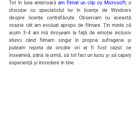
Tot în luna anterioară
am filmat un clip cu Microsoft
, o
discuție cu specialistul lor în licențe de Windows
despre licențe contrafăcute. Observam cu această
ocazie cât am evoluat apropo de filmare. Țin minte că
acum 3-4 ani mă înroșeam la față de emoție inclusiv
atunci când filmam singur în propria sufragerie și
puteam repeta de oricâte ori ar fi fost cazul. ce
înseamnă, până la urmă, să tot faci un lucru și să capeți
experiență și încredere în tine.