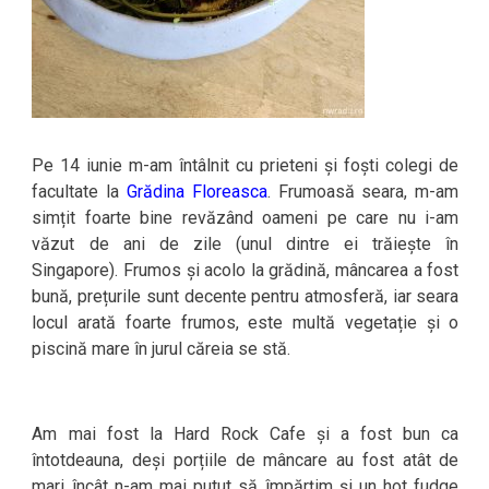
Pe 14 iunie m-am întâlnit cu prieteni și foști colegi de
facultate la
Grădina Floreasca
. Frumoasă seara, m-am
simțit foarte bine revăzând oameni pe care nu i-am
văzut de ani de zile (unul dintre ei trăiește în
Singapore). Frumos și acolo la grădină, mâncarea a fost
bună, prețurile sunt decente pentru atmosferă, iar seara
locul arată foarte frumos, este multă vegetație și o
piscină mare în jurul căreia se stă.
Am mai fost la Hard Rock Cafe și a fost bun ca
întotdeauna, deși porțiile de mâncare au fost atât de
mari încât n-am mai putut să împărțim și un hot fudge