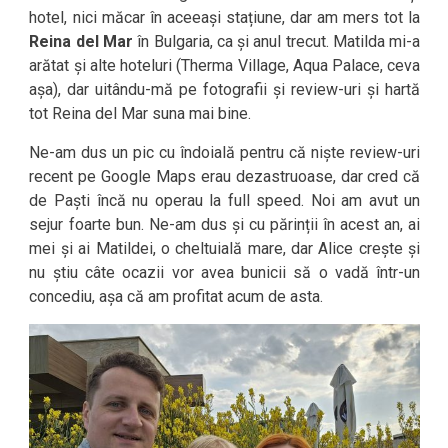
hotel, nici măcar în aceeași stațiune, dar am mers tot la
Reina del Mar
în Bulgaria, ca și anul trecut. Matilda mi-a
arătat și alte hoteluri (Therma Village, Aqua Palace, ceva
așa), dar uitându-mă pe fotografii și review-uri și hartă
tot Reina del Mar suna mai bine.
Ne-am dus un pic cu îndoială pentru că niște review-uri
recent pe Google Maps erau dezastruoase, dar cred că
de Paști încă nu operau la full speed. Noi am avut un
sejur foarte bun. Ne-am dus și cu părinții în acest an, ai
mei și ai Matildei, o cheltuială mare, dar Alice crește și
nu știu câte ocazii vor avea bunicii să o vadă într-un
concediu, așa că am profitat acum de asta.