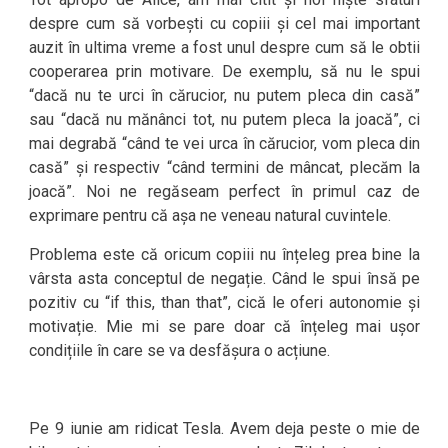
despre cum să vorbești cu copiii și cel mai important
auzit în ultima vreme a fost unul despre cum să le obtii
cooperarea prin motivare. De exemplu, să nu le spui
“dacă nu te urci în cărucior, nu putem pleca din casă”
sau “dacă nu mănânci tot, nu putem pleca la joacă”, ci
mai degrabă “când te vei urca în cărucior, vom pleca din
casă” și respectiv “când termini de mâncat, plecăm la
joacă”. Noi ne regăseam perfect în primul caz de
exprimare pentru că așa ne veneau natural cuvintele.
Problema este că oricum copiii nu înțeleg prea bine la
vârsta asta conceptul de negație. Când le spui însă pe
pozitiv cu “if this, than that”, cică le oferi autonomie și
motivație. Mie mi se pare doar că înțeleg mai ușor
condițiile în care se va desfășura o acțiune.
Pe 9 iunie am ridicat Tesla. Avem deja peste o mie de