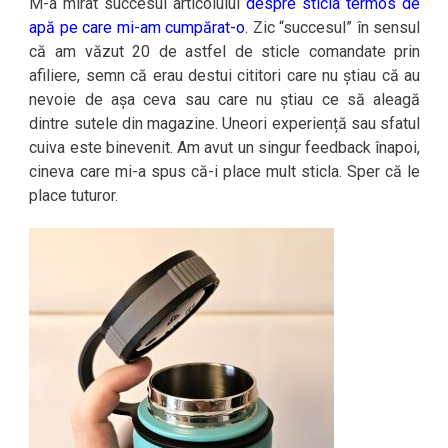
M-a mirat succesul articolului
despre sticla termos de
apă pe care mi-am cumpărat-o
. Zic “succesul” în sensul
că am văzut 20 de astfel de sticle comandate prin
afiliere, semn că erau destui cititori care nu știau că au
nevoie de așa ceva sau care nu știau ce să aleagă
dintre sutele din magazine. Uneori experiență sau sfatul
cuiva este binevenit. Am avut un singur feedback înapoi,
cineva care mi-a spus că-i place mult sticla. Sper că le
place tuturor.