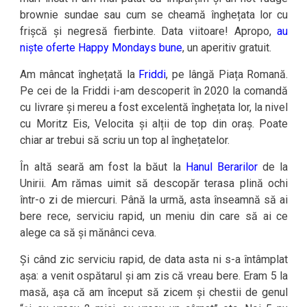
brownie sundae sau cum se cheamă înghețata lor cu
frișcă și negresă fierbinte. Data viitoare! Apropo,
au
niște oferte Happy Mondays bune
, un aperitiv gratuit.
Am mâncat înghețată la
Friddi
, pe lângă Piața Romană.
Pe cei de la Friddi i-am descoperit în 2020 la comandă
cu livrare și mereu a fost excelentă înghețata lor, la nivel
cu Moritz Eis, Velocita și alții de top din oraș. Poate
chiar ar trebui să scriu un top al înghețatelor.
În altă seară am fost la băut la
Hanul Berarilor
de la
Unirii. Am rămas uimit să descopăr terasa plină ochi
într-o zi de miercuri. Până la urmă, asta înseamnă să ai
bere rece, serviciu rapid, un meniu din care să ai ce
alege ca să și mănânci ceva.
Și când zic serviciu rapid, de data asta ni s-a întâmplat
așa: a venit ospătarul și am zis că vreau bere. Eram 5 la
masă, așa că am început să zicem și chestii de genul