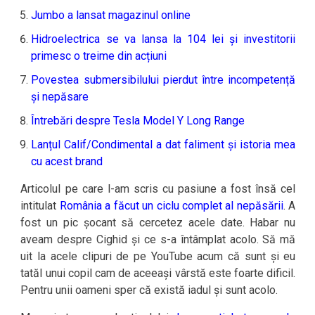
Jumbo a lansat magazinul online
Hidroelectrica se va lansa la 104 lei și investitorii
primesc o treime din acțiuni
Povestea submersibilului pierdut între incompetență
și nepăsare
Întrebări despre Tesla Model Y Long Range
Lanțul Calif/Condimental a dat faliment și istoria mea
cu acest brand
Articolul pe care l-am scris cu pasiune a fost însă cel
intitulat
România a făcut un ciclu complet al nepăsării
. A
fost un pic șocant să cercetez acele date. Habar nu
aveam despre Cighid și ce s-a întâmplat acolo. Să mă
uit la acele clipuri de pe YouTube acum că sunt și eu
tatăl unui copil cam de aceeași vârstă este foarte dificil.
Pentru unii oameni sper că există iadul și sunt acolo.