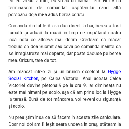
“și eu vreau 2 mici, eu vreau un cârnat” etc. Noi 5 nu
terminasem de comandat ospătarului când altă
persoană deja mi-a adus berea cerută.
Comanda din tabletă s-a dus direct la bar, berea a fost
turnată și adusă la masă în timp ce ospătarul nostru
încă nota ce altceva mai dorim. Credeam că măcar
trebuie să dea Submit sau ceva pe comandă înainte să
se înregistreze mai departe, dar poate dăduse pe berea
mea. Oricum, tare de tot.
Am mâncat într-o zi și un brunch excelent la
Hygge
Social Kitchen
, pe Calea Victoriei. Anul acesta Calea
Victoriei devine pietonală pe la ora 9, iar dimineața nu
este mai nimeni pe acolo, așa că am prins loc la Hygge
la terasă. Bună de tot mâncarea, voi reveni cu siguranță
și acolo.
Nu prea știm însă ce să facem în aceste zile caniculare.
Doar noi doi am fi ieșit seara undeva în oraș, stăteam la