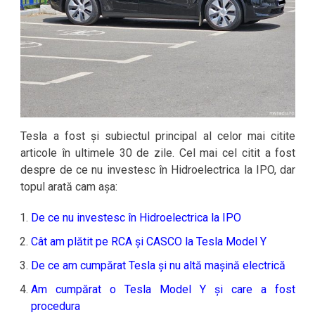
Tesla a fost și subiectul principal al celor mai citite
articole în ultimele 30 de zile. Cel mai cel citit a fost
despre de ce nu investesc în Hidroelectrica la IPO, dar
topul arată cam așa:
De ce nu investesc în Hidroelectrica la IPO
Cât am plătit pe RCA și CASCO la Tesla Model Y
De ce am cumpărat Tesla și nu altă mașină electrică
Am cumpărat o Tesla Model Y și care a fost
procedura