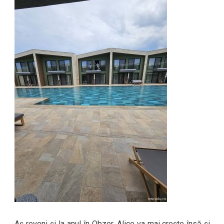
Aș reveni și la anul în Obzor. Alice va mai crește însă și