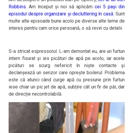
Robbins
. Am început și noi să aplicăm
cei 5 pași din
episodul despre organizare și decluttering în casă
. Sunt
multe alte episoade bune acolo pe diverse alte teme de
interes pentru cam orice persoană, o să revin cu detalii.
S-a stricat espressorul. L-am demontat eu, are un furtun
intern fisurat și ies picături de apă pe acolo, iar acele
picături se scurg nefericit în niște contacte și
declanșează un senzor care oprește boilerul. Problema
este că atunci când curge apă cu presiune prin furtun
iese chiar un pic jet de apă, subțire cât un fir de păr, dar
de direcție necontrolabilă.