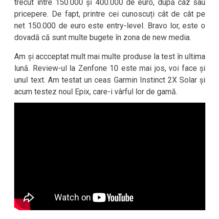
trecut între 150.000 și 400.000 de euro, după caz sau
pricepere. De fapt, printre cei cunoscuți cât de cât pe
net 150.000 de euro este entry-level. Bravo lor, este o
dovadă că sunt multe bugete în zona de new media.
Am și accceptat mult mai multe produse la test în ultima
lună. Review-ul la Zenfone 10 este mai jos, voi face și
unul text. Am testat un ceas Garmin Instinct 2X Solar și
acum testez noul Epix, care-i vârful lor de gamă.