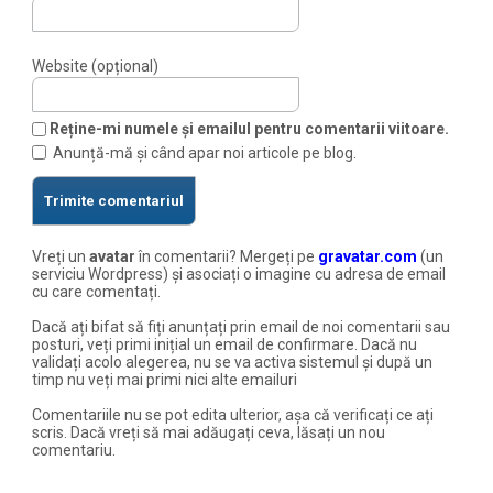
Website (opțional)
Reține-mi numele și emailul pentru comentarii viitoare.
Anunță-mă și când apar noi articole pe blog.
Vreți un
avatar
în comentarii? Mergeți pe
gravatar.com
(un
serviciu Wordpress) și asociați o imagine cu adresa de email
cu care comentați.
Dacă ați bifat să fiți anunțați prin email de noi comentarii sau
posturi, veți primi inițial un email de confirmare. Dacă nu
validați acolo alegerea, nu se va activa sistemul și după un
timp nu veți mai primi nici alte emailuri
Comentariile nu se pot edita ulterior, așa că verificați ce ați
scris. Dacă vreți să mai adăugați ceva, lăsați un nou
comentariu.