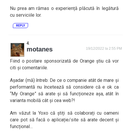
Nu prea am rămas o experiență plăcută în legătură
cu serviciile lor.
REPLY
motanes
19/12/2022 la 2:55 PM
Fiind o postare sponsorizată de Orange știu că vor
citi și comentariile.
Așadar (mă) întreb: De ce o companie atât de mare și
performantă nu încetează să considere că e ok ca
“My Orange” să arate și să funcționeze așa, atât în
varianta mobilă cât și cea web?!
Am văzut la Yoxo că știți să colaborați cu oameni
care pot să facă o aplicație/site să arate decent și
funcțional…