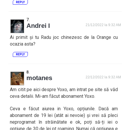
REPLY
Andrei I
21/12/2022 la 9:32 AM
Ai primit și tu Radu joc chinezesc de la Orange cu
ocazia asta?
REPLY
motanes
22/12/2022 la 9:32 AM
Am citit pe aici despre Yoxo, am intrat pe site să văd
ceva detalii. Mi-am făcut abonament Yoxo.
Ceva e făcut aiurea in Yoxo, opțiunile. Dacă am
abonament de 19 lei (atât ai nevoie) și vrei să pleci
neprogramat în străinătate e ok, poți să-ți iei o
opțiune de 30 de lei pt roaming. Numai că opțiunea e