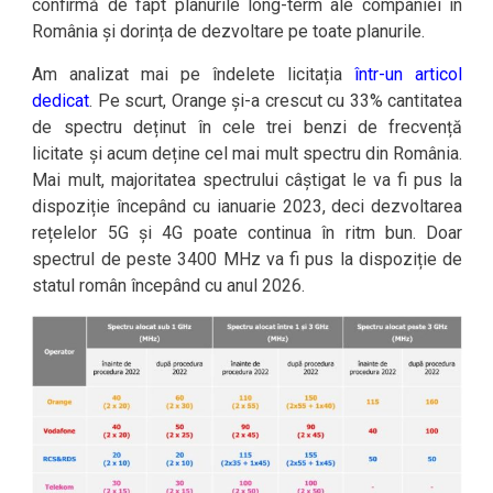
confirmă de fapt planurile long-term ale companiei în
România și dorința de dezvoltare pe toate planurile.
Am analizat mai pe îndelete licitația
într-un articol
dedicat
. Pe scurt, Orange și-a crescut cu 33% cantitatea
de spectru deținut în cele trei benzi de frecvență
licitate și acum deține cel mai mult spectru din România.
Mai mult, majoritatea spectrului câștigat le va fi pus la
dispoziție începând cu ianuarie 2023, deci dezvoltarea
rețelelor 5G și 4G poate continua în ritm bun. Doar
spectrul de peste 3400 MHz va fi pus la dispoziție de
statul român începând cu anul 2026.