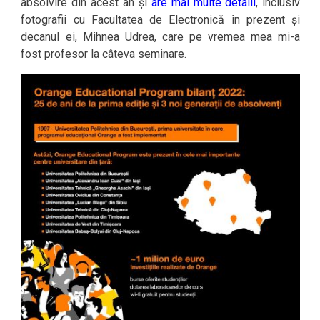
absolvire din acest an și
are mai multe detalii
, inclusiv
fotografii cu Facultatea de Electronică în prezent și
decanul ei, Mihnea Udrea, care pe vremea mea mi-a
fost profesor la câteva seminare.