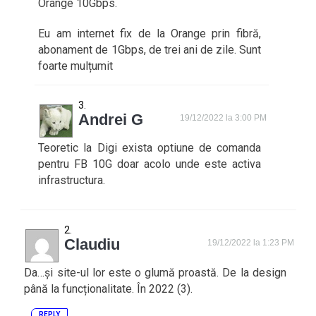
Orange 10Gbps.
Eu am internet fix de la Orange prin fibră,
abonament de 1Gbps, de trei ani de zile. Sunt
foarte mulțumit
Andrei G
19/12/2022 la 3:00 PM
Teoretic la Digi exista optiune de comanda
pentru FB 10G doar acolo unde este activa
infrastructura.
Claudiu
19/12/2022 la 1:23 PM
Da…și site-ul lor este o glumă proastă. De la design
până la funcționalitate. În 2022 (3).
REPLY