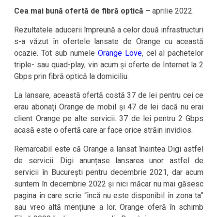
Cea mai bună ofertă de fibră optică
– aprilie 2022.
Rezultatele aducerii împreună a celor două infrastructuri
s-a văzut în ofertele lansate de Orange cu această
ocazie. Tot sub numele
Orange Love
, cel al pachetelor
triple- sau quad-play, vin acum și oferte de Internet la 2
Gbps prin fibră optică la domiciliu.
La lansare, această ofertă costă 37 de lei pentru cei ce
erau abonați Orange de mobil și 47 de lei dacă nu erai
client Orange pe alte servicii. 37 de lei pentru 2 Gbps
acasă este o ofertă care ar face orice străin invidios.
Remarcabil este că Orange a lansat înaintea Digi astfel
de servicii. Digi anunțase lansarea unor astfel de
servicii în București pentru decembrie 2021, dar acum
suntem în decembrie 2022 și nici măcar nu mai găsesc
pagina în care scrie “încă nu este disponibil în zona ta”
sau vreo altă mențiune a lor. Orange oferă în schimb