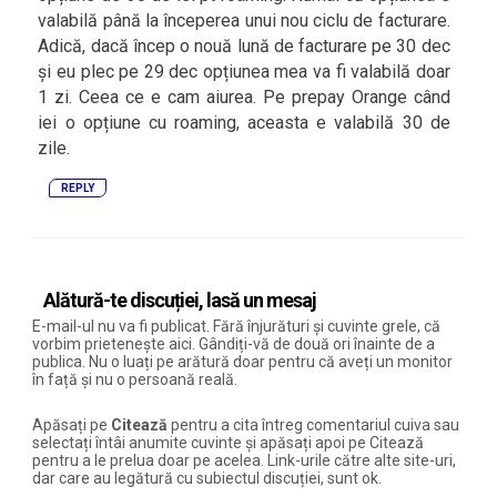
valabilă până la începerea unui nou ciclu de facturare.
Adică, dacă încep o nouă lună de facturare pe 30 dec
și eu plec pe 29 dec opțiunea mea va fi valabilă doar
1 zi. Ceea ce e cam aiurea. Pe prepay Orange când
iei o opțiune cu roaming, aceasta e valabilă 30 de
zile.
REPLY
Alătură-te discuției, lasă un mesaj
E-mail-ul nu va fi publicat. Fără înjurături și cuvinte grele, că
vorbim prietenește aici. Gândiți-vă de două ori înainte de a
publica. Nu o luați pe arătură doar pentru că aveți un monitor
în față și nu o persoană reală.
Apăsați pe
Citează
pentru a cita întreg comentariul cuiva sau
selectați întâi anumite cuvinte și apăsați apoi pe Citează
pentru a le prelua doar pe acelea. Link-urile către alte site-uri,
dar care au legătură cu subiectul discuției, sunt ok.