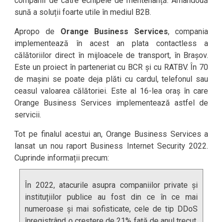
companii de către echipele de mentenanță. Amândouă
sună a soluții foarte utile în mediul B2B.
Apropo de
Orange Business Services
, compania
implementează în acest an plata contactless a
călătoriilor direct în mijloacele de transport, în Brașov.
Este un proiect în parteneriat cu BCR și cu RATBV. În 70
de mașini se poate deja plăti cu cardul, telefonul sau
ceasul valoarea călătoriei. Este al 16-lea oraș în care
Orange Business Services implementează astfel de
servicii.
Tot pe finalul acestui an, Orange Business Services a
lansat un nou raport Business Internet Security 2022.
Cuprinde informații precum:
În 2022, atacurile asupra companiilor private și
instituțiilor publice au fost din ce în ce mai
numeroase și mai sofisticate, cele de tip DDoS
înregistrând o creștere de 21% față de anul trecut,