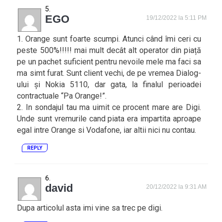
EGO
19/12/2022 la 5:11 PM
1. Orange sunt foarte scumpi. Atunci când îmi ceri cu
peste 500%!!!!! mai mult decât alt operator din piață
pe un pachet suficient pentru nevoile mele ma faci sa
ma simt furat. Sunt client vechi, de pe vremea Dialog-
ului și Nokia 5110, dar gata, la finalul perioadei
contractuale “Pa Orange!”.
2. In sondajul tau ma uimit ce procent mare are Digi.
Unde sunt vremurile cand piata era impartita aproape
egal intre Orange si Vodafone, iar altii nici nu contau.
REPLY
david
20/12/2022 la 9:31 AM
Dupa articolul asta imi vine sa trec pe digi.