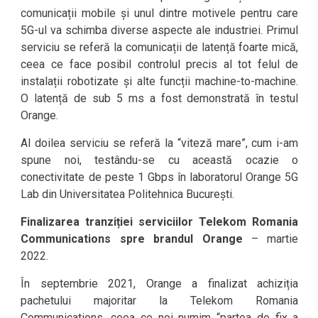
comunicații mobile și unul dintre motivele pentru care
5G-ul va schimba diverse aspecte ale industriei. Primul
serviciu se referă la comunicații de latență foarte mică,
ceea ce face posibil controlul precis al tot felul de
instalații robotizate și alte funcții machine-to-machine.
O latență de sub 5 ms a fost demonstrată în testul
Orange.
Al doilea serviciu se referă la “viteză mare”, cum i-am
spune noi, testându-se cu această ocazie o
conectivitate de peste 1 Gbps în laboratorul Orange 5G
Lab din Universitatea Politehnica București.
Finalizarea tranziției serviciilor Telekom Romania
Communications spre brandul Orange
– martie
2022.
În septembrie 2021, Orange a finalizat achiziția
pachetului majoritar la Telekom Romania
Communications, ceea ce noi numim “partea de fix a