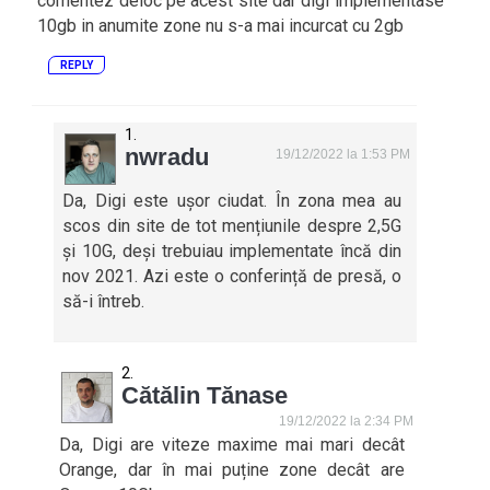
comentez deloc pe acest site dar digi implementase
10gb in anumite zone nu s-a mai incurcat cu 2gb
REPLY
nwradu
19/12/2022 la 1:53 PM
Da, Digi este ușor ciudat. În zona mea au
scos din site de tot mențiunile despre 2,5G
și 10G, deși trebuiau implementate încă din
nov 2021. Azi este o conferință de presă, o
să-i întreb.
Cătălin Tănase
19/12/2022 la 2:34 PM
Da, Digi are viteze maxime mai mari decât
Orange, dar în mai puține zone decât are