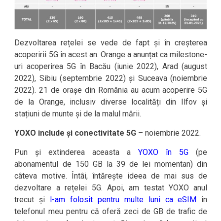
Dezvoltarea rețelei se vede de fapt și în creșterea
acoperirii 5G în acest an. Orange a anunțat ca milestone-
uri acoperirea 5G în Bacău (iunie 2022), Arad (august
2022), Sibiu (septembrie 2022) și Suceava (noiembrie
2022). 21 de orașe din România au acum acoperire 5G
de la Orange, inclusiv diverse localități din Ilfov și
stațiuni de munte și de la malul mării.
YOXO include și conectivitate 5G
– noiembrie 2022.
Pun și extinderea aceasta a
YOXO în 5G
(pe
abonamentul de 150 GB la 39 de lei momentan) din
câteva motive. Întâi, întărește ideea de mai sus de
dezvoltare a rețelei 5G. Apoi, am testat YOXO anul
trecut și
l-am folosit pentru multe luni ca eSIM
în
telefonul meu pentru că oferă zeci de GB de trafic de