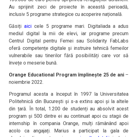
Au sprijinit zeci de proiecte în această perioadă,
inclusiv 5 programe strategice cu acoperire națională.
Găsiți
aici
cele 5 programe mari. Digitaliada a adus
mediul digital la mii de elevi, iar programe precum
Centrul Digital pentru Femei sau Solidarity FabLabs
oferă competențe digitale și instruire tehnică femeilor
vulnerabile sau tinerilor fără posibilități care vor să
învețe o meserie bună.
Orange Educational Program împlinește 25 de ani
–
noiembrie 2022.
Programul acesta a început în 1997 la Universitatea
Politehnică din București și s-a extins apoi și la altele
din țară. În total, 1.200 de studenți au absolvit acest
program și 500 dintre ei au continuat apoi cu stagii de
internship în compania Orange, mulți rămânând apoi
acolo ca angajați. Marius a participat la gala de