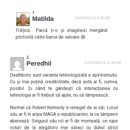
Matilda
22/04/2024 la 9:49 AM
Frățică… Parcă ți-o și imaginezi mergând
plictisită către barca de salvare 😆
Peredhil
21/04/2024 la 11:36 AM
Deathbots sunt varianta tehnologizată a spiritismului.
Cu și mai puțină credibilitate, dacă asta ar fi, cumva,
posibil. Și când te gândești că interacțiunea cu
tehnologia ar fi trebuit să ajute, nu să tâmpească…
Normal că Robert Kennedy e renegat de ai săi. Locul
său ar fi în aripa MAGA a republicanilor, la ce tâmpenii
aberează. Singurul său rol ar fi de momeală, ce rupe
voturi de la alegătorii mai săraci cu duhul strict