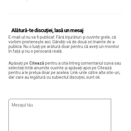
Alătură-te discuției, lasă un mesaj
E-mail-ul nu va fi publicat. Fără înjurături și cuvinte grele, că
vorbim prietenește aici. Gândiți-vă de două ori înainte de a
publica. Nu o luați pe arătură doar pentru că aveți un monitor
în față și nu o persoană reală.
Apăsați pe
Citează
pentru a cita întreg comentariul cuiva sau
selectați întâi anumite cuvinte și apăsați apoi pe Citează
pentru a le prelua doar pe acelea. Link-urile către alte site-uri,
dar care au legătură cu subiectul discuției, sunt ok.