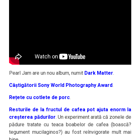
Pearl Jam are un nou album, numit
Dark Matter
.
Câștigătorii Sony World Photography Award
.
Rețete cu cotlete de porc
.
Resturile de la fructul de cafea pot ajuta enorm la
creșterea pădurilor
. Un experiment arată că zonele de
pădure tratate cu teaca boabelor de cafea (boască?
tegument mucilaginos?) au fost reînvigorate mult mai
bine.