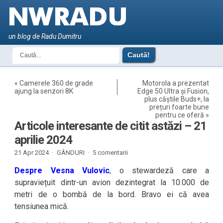
un blog de Radu Dumitru
«
Camerele 360 de grade
Motorola a prezentat
ajung la senzori 8K
Edge 50 Ultra și Fusion,
plus căștile Buds+, la
prețuri foarte bune
pentru ce oferă
»
Articole interesante de citit astăzi – 21
aprilie 2024
21 Apr 2024 ·
GÂNDURI
·
5 comentarii
Despre Vesna Vulovic
, o stewardeză care a
supraviețuit dintr-un avion dezintegrat la 10.000 de
metri de o bombă de la bord. Bravo ei că avea
tensiunea mică.