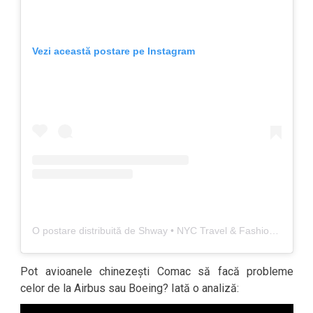
Vezi această postare pe Instagram
O postare distribuită de Shway • NYC Travel & Fashion (@croissantsandcaviar)
Pot avioanele chinezești Comac să facă probleme
celor de la Airbus sau Boeing? Iată o analiză: