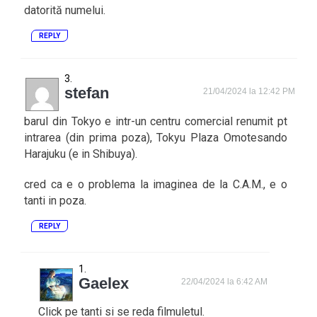
datorită numelui.
REPLY
stefan
21/04/2024 la 12:42 PM
barul din Tokyo e intr-un centru comercial renumit pt
intrarea (din prima poza), Tokyu Plaza Omotesando
Harajuku (e in Shibuya).
cred ca e o problema la imaginea de la C.A.M., e o
tanti in poza.
REPLY
Gaelex
22/04/2024 la 6:42 AM
Click pe tanti si se reda filmuletul.