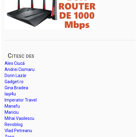
Citesc des
Alex Ciucă
Andrei Cismaru
Dorin Lazăr
Gadget.ro
Gina Bradea
Iași4u
Imperator Travel
Manafu
Mariciu
Mihai Vasilescu
Revoblog
Vlad Petreanu
Zoso