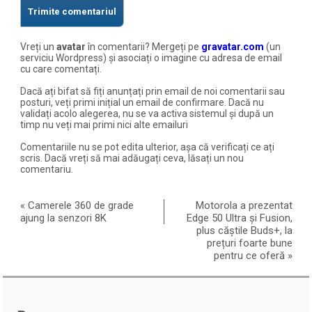
Vreți un
avatar
în comentarii? Mergeți pe
gravatar.com
(un
serviciu Wordpress) și asociați o imagine cu adresa de email
cu care comentați.
Dacă ați bifat să fiți anunțați prin email de noi comentarii sau
posturi, veți primi inițial un email de confirmare. Dacă nu
validați acolo alegerea, nu se va activa sistemul și după un
timp nu veți mai primi nici alte emailuri
Comentariile nu se pot edita ulterior, așa că verificați ce ați
scris. Dacă vreți să mai adăugați ceva, lăsați un nou
comentariu.
«
Camerele 360 de grade
Motorola a prezentat
ajung la senzori 8K
Edge 50 Ultra și Fusion,
plus căștile Buds+, la
prețuri foarte bune
pentru ce oferă
»