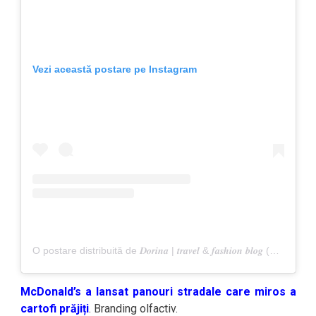
Vezi această postare pe Instagram
O postare distribuită de 𝑫𝒐𝒓𝒊𝒏𝒂 | 𝒕𝒓𝒂𝒗𝒆𝒍 & 𝒇𝒂𝒔𝒉𝒊𝒐𝒏 𝒃𝒍𝒐𝒈 (@anotherside_of_me)
McDonald’s a lansat panouri stradale care miros a
cartofi prăjiți
. Branding olfactiv.