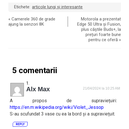
Etichete:
articole lungi și interesante
«
Camerele 360 de grade
Motorola a prezentat
ajung la senzori 8K
Edge 50 Ultra și Fusion,
plus căștile Buds+, la
prețuri foarte bune
pentru ce oferă
»
5 comentarii
Alx Max
21/04/2024 la 10:25 AM
A propos de supraviețuiri:
https://en.m.wikipedia.org/wiki/Violet_Jessop
S-au scufundat 3 vase cu ea la bord și a supraviețuit.
REPLY