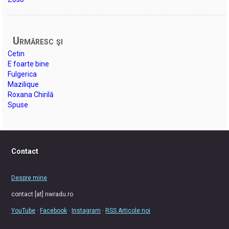
Urmăresc şi
Cetin
E foarte bine
Fulgerica
Mazilique
Roxana Chirilă
Spuse
Contact
Despre mine
contact [at] nwradu.ro
YouTube
·
Facebook
·
Instagram
·
RSS Articole noi