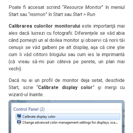
Poate fi accesat scriind “
Resource Monitor
” în meniul
Start sau “
resmon
” în Start sau
Start > Run
.
Calibrarea culorilor monitorului
este importanţă mai
ales dacă lucrezi cu fotografii. Diferenţele se văd abia
când porneşti un al doilea monitor şi observi că norii tăi
cenuşii se văd galbeni pe alt display, aşa că cine ştie
cum îi văd cititorii blogului sau cum ies la imprimantă
(că vreau să-mi pun câteva pe perete, un plan mai
vechi).
Dacă nu ai un profil de monitor deja setat, deschide
Start, scrie “
Calibrate display color
” şi mergi cu
wizard-ul înainte.