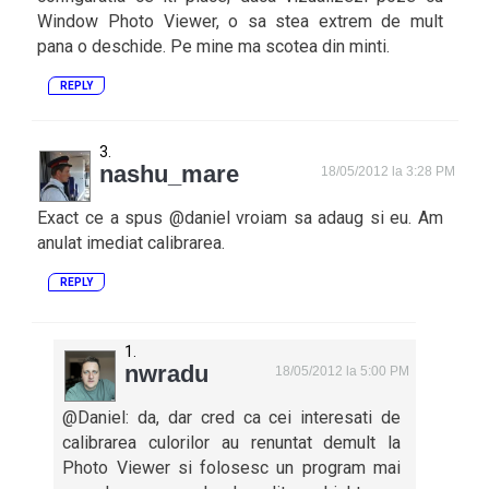
Window Photo Viewer, o sa stea extrem de mult
pana o deschide. Pe mine ma scotea din minti.
REPLY
nashu_mare
18/05/2012 la 3:28 PM
Exact ce a spus @daniel vroiam sa adaug si eu. Am
anulat imediat calibrarea.
REPLY
nwradu
18/05/2012 la 5:00 PM
@Daniel: da, dar cred ca cei interesati de
calibrarea culorilor au renuntat demult la
Photo Viewer si folosesc un program mai