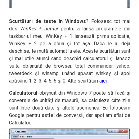
Scurtături de taste în Windows
? Folosesc tot mai
des
WinKey + număr
pentru a lansa programele din
taskbar-ul meu. WinKey + 1 lansează prima aplicaţie,
WinKey + 2 pe a doua şi tot aşa. Dacă le ai deja
deschise, te mută automat la ele. Aceste scurtături sunt
şi mai utile atunci când deschid calculatorul şi lansez
suita obişnuită de browser, total commander, yahoo,
tweetdeck şi winamp ţinând apăsat winkey şi apoi
apăsând 1, 2, 3, 4, 5, 6 şi 0. Alte scurtături
aici
.
Calculatorul
obişnuit din Windows 7 poate să facă şi
conversie de unităţi de măsură, să calculeze câte zile
sunt între două date şi altele asemenea. Eu foloseam
Google pentru astfel de conversii, dar apoi am aflat de
Calculator.