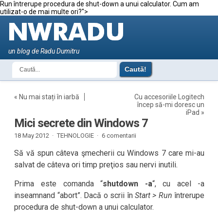
Run întrerupe procedura de shut-down a unui calculator. Cum am
utilizat-o de mai multe ori?">
un blog de Radu Dumitru
«
Nu mai stați în iarbă
Cu accesoriile Logitech
încep să-mi doresc un
iPad
»
Mici secrete din Windows 7
18 May 2012 ·
TEHNOLOGIE
·
6 comentarii
Să vă spun câteva şmecherii cu Windows 7 care mi-au
salvat de câteva ori timp preţios sau nervi inutili.
Prima este comanda “
shutdown -a
“, cu acel -a
inseamnand “abort”. Dacă o scrii în
Start > Run
întrerupe
procedura de shut-down a unui calculator.