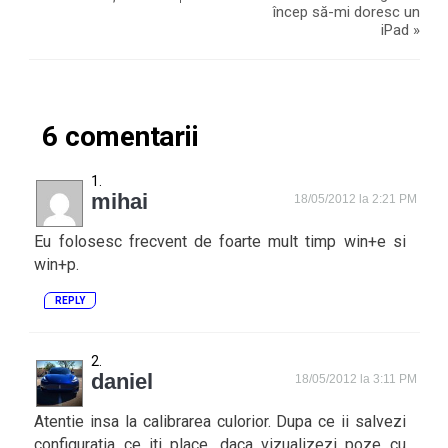
încep să-mi doresc un
iPad
»
6 comentarii
mihai
18/05/2012 la 2:21 PM
Eu folosesc frecvent de foarte mult timp win+e si
win+p.
REPLY
daniel
18/05/2012 la 3:11 PM
Atentie insa la calibrarea culorior. Dupa ce ii salvezi
configuratia ce iti place, daca vizualizezi poze cu