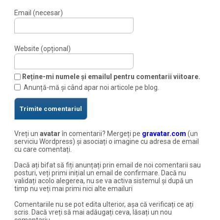
Email (necesar)
Website (opțional)
Reține-mi numele și emailul pentru comentarii viitoare.
Anunță-mă și când apar noi articole pe blog.
Vreți un
avatar
în comentarii? Mergeți pe
gravatar.com
(un
serviciu Wordpress) și asociați o imagine cu adresa de email
cu care comentați.
Dacă ați bifat să fiți anunțați prin email de noi comentarii sau
posturi, veți primi inițial un email de confirmare. Dacă nu
validați acolo alegerea, nu se va activa sistemul și după un
timp nu veți mai primi nici alte emailuri
Comentariile nu se pot edita ulterior, așa că verificați ce ați
scris. Dacă vreți să mai adăugați ceva, lăsați un nou