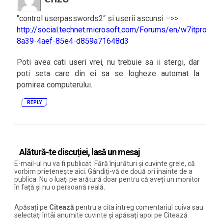
“control userpasswords2“ si userii ascunsi –>>
http://social.technet.microsoft.com/Forums/en/w7itproui
8a39-4aef-85e4-d859a71648d3
Poti avea cati useri vrei, nu trebuie sa ii stergi, dar
poti seta care din ei sa se logheze automat la
pornirea computerului.
REPLY
Alătură-te discuției, lasă un mesaj
E-mail-ul nu va fi publicat. Fără înjurături și cuvinte grele, că
vorbim prietenește aici. Gândiți-vă de două ori înainte de a
publica. Nu o luați pe arătură doar pentru că aveți un monitor
în față și nu o persoană reală.
Apăsați pe
Citează
pentru a cita întreg comentariul cuiva sau
selectați întâi anumite cuvinte și apăsați apoi pe Citează