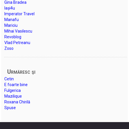
Gina Bradea
Iași4u
Imperator Travel
Manafu
Mariciu
Mihai Vasilescu
Revoblog
Vlad Petreanu
Zoso
Urmăresc şi
Cetin
E foarte bine
Fulgerica
Mazilique
Roxana Chirilă
Spuse