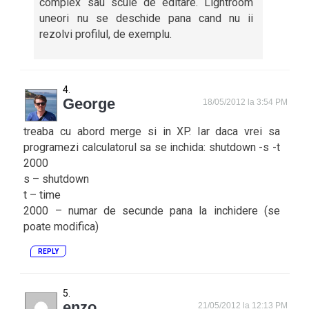
complex sau scule de editare. Lightroom
uneori nu se deschide pana cand nu ii
rezolvi profilul, de exemplu.
George
18/05/2012 la 3:54 PM
treaba cu abord merge si in XP. Iar daca vrei sa
programezi calculatorul sa se inchida: shutdown -s -t
2000
s – shutdown
t – time
2000 – numar de secunde pana la inchidere (se
poate modifica)
REPLY
enzo
21/05/2012 la 12:13 PM