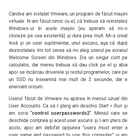
Cândva am instalat Vmware, un program de făcut maşini
virtuale. N-am făcut nimic cu el, că trebuia să reinstalez
Windows-ul în acele maşini (eu speram să mi-o
cloneze pe cea existentă) şi dura prea mult. Mi-a creat
însă şi un user suplimentar, unul ascuns, aşa că după
dezinstalare îmi tot cerea să-mi aleg userul pe ecranul
Welcome Screen din Windows. Era un singur cont pe
calculator, dar mereu trebuia să dau click pe el şi abia
apoi se încărcau driverele şi restul programelor, care pe
un SSD nu înseamnă mai mult de 2 secunde, dar e
enervant oricum.
Userul făcut de Vmware nu apărea în meniul uzual din
User Accounts. Ca să-l şterg am deschis
Start > Run
şi
am scris “
control userpasswords2
“. Meniul care se
deschide conţinea şi acest user ascuns şi l-am şters de
acolo, apoi am debifat opţiunea “users must enter a
user name and password to use this computer” şi am