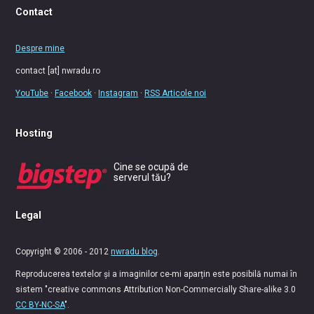
Contact
Despre mine
contact [at] nwradu.ro
YouTube
·
Facebook
·
Instagram
·
RSS Articole noi
Hosting
Cine se ocupă de
serverul tău?
Legal
Copyright © 2006 - 2012
nwradu blog
.
Reproducerea textelor și a imaginilor ce-mi aparțin este posibilă numai în
sistem "creative commons Attribution Non-Commercially Share-alike 3.0
CC BY-NC-SA
".