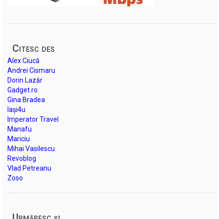
Citesc des
Alex Ciucă
Andrei Cismaru
Dorin Lazăr
Gadget.ro
Gina Bradea
Iași4u
Imperator Travel
Manafu
Mariciu
Mihai Vasilescu
Revoblog
Vlad Petreanu
Zoso
Urmăresc şi