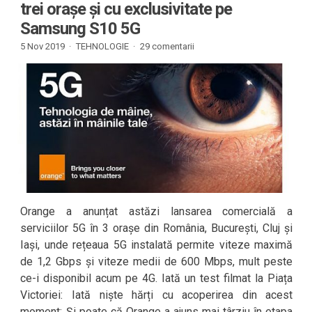
trei orașe și cu exclusivitate pe
Samsung S10 5G
5 Nov 2019 ·
TEHNOLOGIE
·
29 comentarii
Orange a anunțat astăzi lansarea comercială a
serviciilor 5G în 3 orașe din România, București, Cluj și
Iași, unde rețeaua 5G instalată permite viteze maximă
de 1,2 Gbps și viteze medii de 600 Mbps, mult peste
ce-i disponibil acum pe 4G. Iată un test filmat la Piața
Victoriei: Iată niște hărți cu acoperirea din acest
moment: Și poate că Orange a ajuns mai târziu în etapa