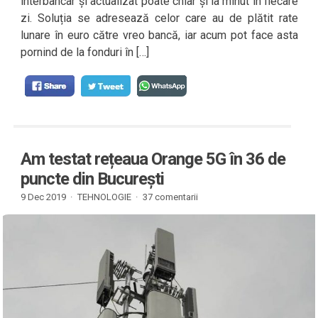
interbancar și actualizat poate chiar și la minut în fiecare
zi. Soluția se adresează celor care au de plătit rate
lunare în euro către vreo bancă, iar acum pot face asta
pornind de la fonduri în […]
Am testat rețeaua Orange 5G în 36 de
puncte din București
9 Dec 2019 ·
TEHNOLOGIE
·
37 comentarii