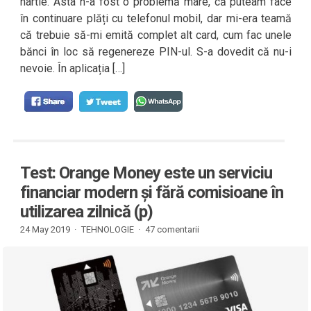
hârtie. Asta n-a fost o problemă mare, că puteam face
în continuare plăți cu telefonul mobil, dar mi-era teamă
că trebuie să-mi emită complet alt card, cum fac unele
bănci în loc să regenereze PIN-ul. S-a dovedit că nu-i
nevoie. În aplicația […]
Test: Orange Money este un serviciu
financiar modern și fără comisioane în
utilizarea zilnică (p)
24 May 2019 ·
TEHNOLOGIE
·
47 comentarii