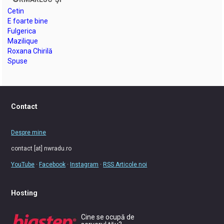
Cetin
E foarte bine
Fulgerica
Mazilique
Roxana Chirilă
Spuse
Contact
Despre mine
contact [at] nwradu.ro
YouTube
·
Facebook
·
Instagram
·
RSS Articole noi
Hosting
Cine se ocupă de