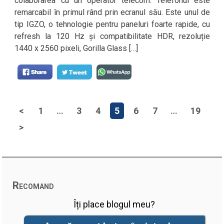
colaborarea cu un operator telecom. Telefonul este
remarcabil în primul rând prin ecranul său. Este unul de
tip IGZO, o tehnologie pentru paneluri foarte rapide, cu
refresh la 120 Hz și compatibilitate HDR, rezoluție
1440 x 2560 pixeli, Gorilla Glass […]
<
1
…
3
4
5
6
7
…
19
>
Recomand
Îți place blogul meu?