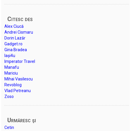
Citesc des
Alex Ciucă
Andrei Cismaru
Dorin Lazăr
Gadget.ro
Gina Bradea
Iași4u
Imperator Travel
Manafu
Mariciu
Mihai Vasilescu
Revoblog
Vlad Petreanu
Zoso
Urmăresc şi
Cetin