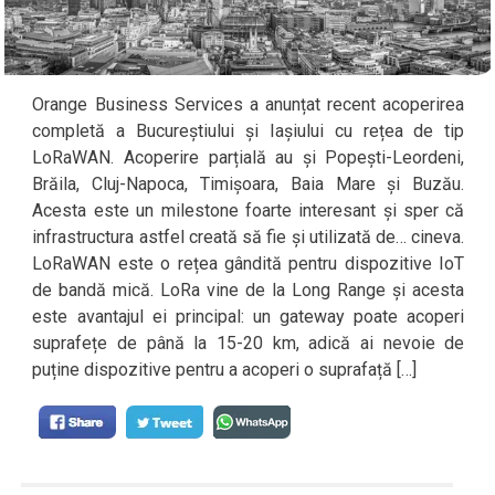
Orange Business Services a anunțat recent acoperirea
completă a Bucureștiului și Iașiului cu rețea de tip
LoRaWAN. Acoperire parțială au și Popești-Leordeni,
Brăila, Cluj-Napoca, Timișoara, Baia Mare și Buzău.
Acesta este un milestone foarte interesant și sper că
infrastructura astfel creată să fie și utilizată de… cineva.
LoRaWAN este o rețea gândită pentru dispozitive IoT
de bandă mică. LoRa vine de la Long Range și acesta
este avantajul ei principal: un gateway poate acoperi
suprafețe de până la 15-20 km, adică ai nevoie de
puține dispozitive pentru a acoperi o suprafață […]