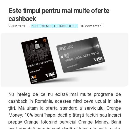
Este timpul pentru mai multe oferte
cashback
9 Jun 2020 ·
PUBLICITATE
,
TEHNOLOGIE
·
18 comentarii
Nu înțeleg de ce nu există mai multe programe de
cashback în România, acestea fiind ceva uzual în alte
țări. Mă uitam la oferta standard a serviciului Orange
Money: 10% bani înapoi dacă plătești facturi sau încarci
prepay Orange folosind serviciul Orange Money. Banii
sunt primiți înapoi în cont după câteva zile, ca la carte.