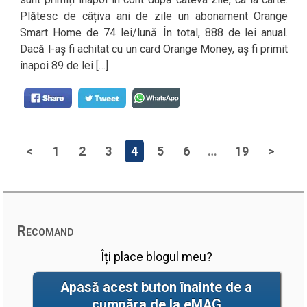
Plătesc de câțiva ani de zile un abonament Orange
Smart Home de 74 lei/lună. În total, 888 de lei anual.
Dacă l-aș fi achitat cu un card Orange Money, aș fi primit
înapoi 89 de lei […]
<
1
2
3
4
5
6
…
19
>
Recomand
Îți place blogul meu?
Apasă acest buton înainte de a
cumpăra de la eMAG