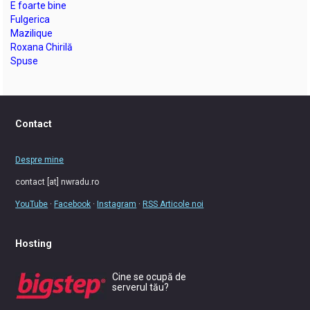
E foarte bine
Fulgerica
Mazilique
Roxana Chirilă
Spuse
Contact
Despre mine
contact [at] nwradu.ro
YouTube
·
Facebook
·
Instagram
·
RSS Articole noi
Hosting
Cine se ocupă de
serverul tău?