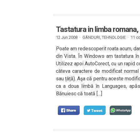
Tastatura in limba romana, z
12 Jun 2008 ·
GÂNDURI
,
TEHNOLOGIE
·
11 co
Poate am redescoperit roata acum, dar
din Vista. În Windows am tastatura în 
Utilizez apoi AutoCorect, cu un rapid 
câteva caractere de modificat normal 
sau țâță). Aşa că pentru aceste modifi
ca a doua limbă în Languages, apăs un
Bănuiesc că toată […]