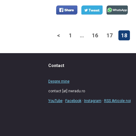
<
1
…
16
17
18
Contact
Despre mine
contact [at] nwradu.ro
YouTube
·
Facebook
·
Instagram
·
RSS Articole noi