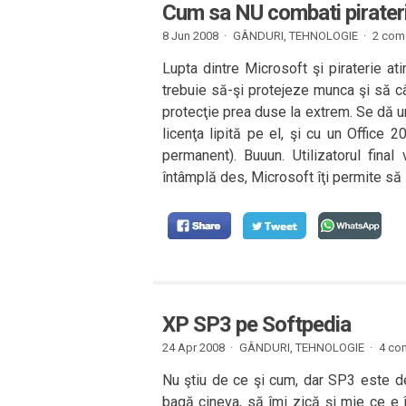
Cum sa NU combati pirater
8 Jun 2008 ·
GÂNDURI
,
TEHNOLOGIE
·
2 come
Lupta dintre Microsoft şi piraterie a
trebuie să-şi protejeze munca şi să c
protecţie prea duse la extrem. Se dă un
licenţa lipită pe el, şi cu un Office 2
permanent). Buuun. Utilizatorul fina
întâmplă des, Microsoft îţi permite să 
XP SP3 pe Softpedia
24 Apr 2008 ·
GÂNDURI
,
TEHNOLOGIE
·
4 com
Nu ştiu de ce şi cum, dar SP3 este de
bagă cineva, să îmi zică şi mie ce e 