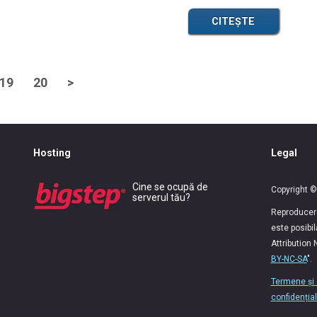
CITEȘTE
19
20
>
Hosting
Legal
Cine se ocupă de
Copyright ©
serverul tău?
Reproducerea
este posibi
Attribution
BY-NC-SA
".
Termene și 
confidențial