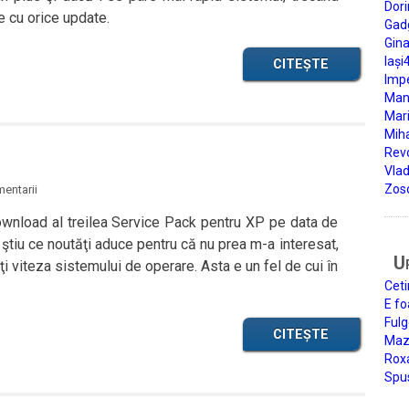
Dori
e cu orice update.
Gad
Gin
Iași
CITEȘTE
Impe
Man
Mari
Miha
Rev
Vla
Zos
entarii
ownload al treilea Service Pack pentru XP pe data de
Nu ştiu ce noutăţi aduce pentru că nu prea m-a interesat,
U
i viteza sistemului de operare. Asta e un fel de cui în
Ceti
E fo
Fulg
CITEȘTE
Mazi
Roxa
Spu