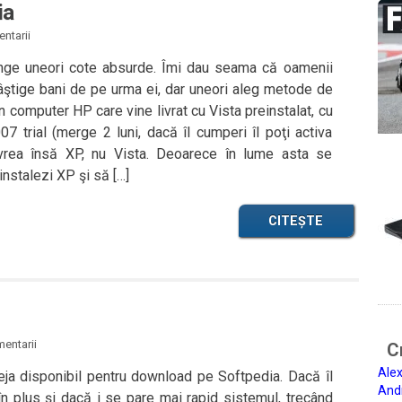
ia
ntarii
tinge uneori cote absurde. Îmi dau seama că oamenii
âştige bani de pe urma ei, dar uneori aleg metode de
 computer HP care vine livrat cu Vista preinstalat, cu
007 trial (merge 2 luni, dacă îl cumperi îl poţi activa
l vrea însă XP, nu Vista. Deoarece în lume asta se
instalezi XP şi să […]
CITEȘTE
entarii
Ci
Alex
ja disponibil pentru download pe Softpedia. Dacă îl
And
în plus şi dacă i se pare mai rapid sistemul, trecând