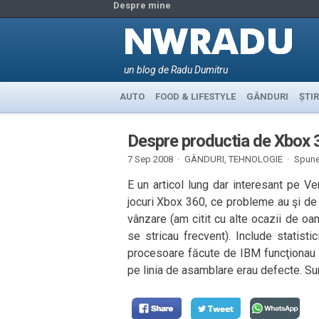
Despre mine
un blog de Radu Dumitru
AUTO
FOOD & LIFESTYLE
GÂNDURI
ȘTIR
Despre productia de Xbox 
7 Sep 2008 ·
GÂNDURI
,
TEHNOLOGIE
·
Spune
E un articol lung dar interesant pe 
jocuri Xbox 360, ce probleme au şi de
vânzare (am citit cu alte ocazii de oa
se stricau frecvent). Include statist
procesoare făcute de IBM funcţionau 
pe linia de asamblare erau defecte. Sunt