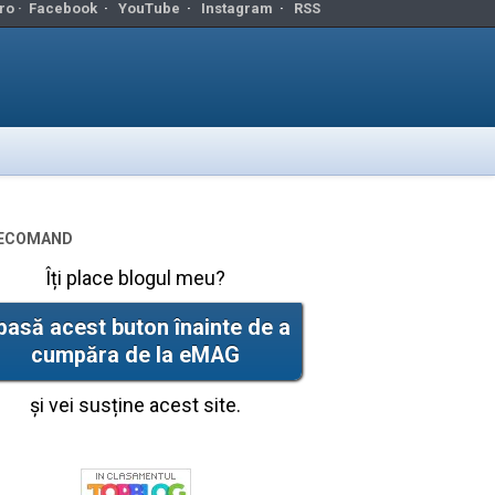
ro ·
Facebook
·
YouTube
·
Instagram
·
RSS
ecomand
Îți place blogul meu?
pasă acest buton înainte de a
cumpăra de la eMAG
și vei susține acest site.