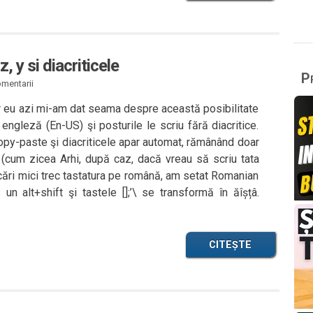
, y si diacriticele
Pr
mentarii
 eu azi mi-am dat seama despre această posibilitate
engleză (En-US) şi posturile le scriu fără diacritice.
copy-paste şi diacriticele apar automat, rămânând doar
(cum zicea Arhi, după caz, dacă vreau să scriu tata
cări mici trec tastatura pe română, am setat Romanian
 alt+shift şi tastele [];’\ se transformă în ăîșțâ.
CITEȘTE