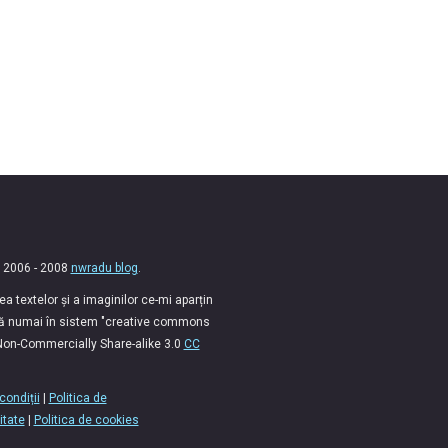
 2006 - 2008
nwradu blog
.
 textelor și a imaginilor ce-mi aparțin
lă numai în sistem "creative commons
 Non-Commercially Share-alike 3.0
CC
condiții
|
Politica de
itate
|
Politica de cookies