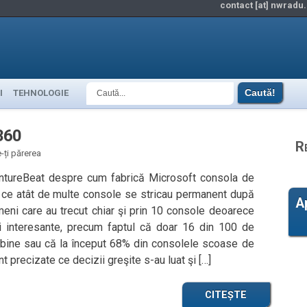
contact [at] nwradu.
I
TEHNOLOGIE
360
R
-ți părerea
VentureBeat despre cum fabrică Microsoft consola de
 ce atât de multe console se stricau permanent după
A
meni care au trecut chiar şi prin 10 console deoarece
ici interesante, precum faptul că doar 16 din 100 de
bine sau că la început 68% din consolele scoase de
 precizate ce decizii greşite s-au luat şi […]
CITEȘTE