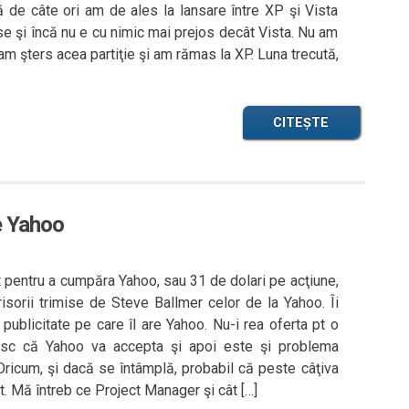
de câte ori am de ales la lansare între XP şi Vista
se şi încă nu e cu nimic mai prejos decât Vista. Nu am
am şters acea partiţie şi am rămas la XP. Luna trecută,
CITEȘTE
e Yahoo
t pentru a cumpăra Yahoo, sau 31 de dolari pe acţiune,
risorii trimise de Steve Ballmer celor de la Yahoo. Îi
 publicitate pe care îl are Yahoo. Nu-i rea oferta pt o
esc că Yahoo va accepta şi apoi este şi problema
 Oricum, şi dacă se întâmplă, probabil că peste câţiva
t. Mă întreb ce Project Manager şi cât […]