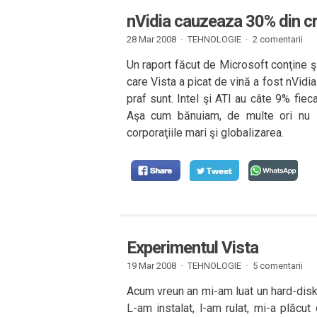
nVidia cauzeaza 30% din cr
28 Mar 2008 ·
TEHNOLOGIE
·
2 comentarii
Un raport făcut de Microsoft conţine şi
care Vista a picat de vină a fost nVidia 
praf sunt. Intel şi ATI au câte 9% fieca
Aşa cum bănuiam, de multe ori nu M
corporaţiile mari şi globalizarea.
Experimentul Vista
19 Mar 2008 ·
TEHNOLOGIE
·
5 comentarii
Acum vreun an mi-am luat un hard-disk
L-am instalat, l-am rulat, mi-a plăcu