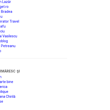
n Lazăr
get.ro
a Bradea
4u
rator Travel
afu
ciu
i Vasilescu
oblog
d Petreanu
o
rmăresc şi
n
arte bine
erica
lique
na Chirilă
se