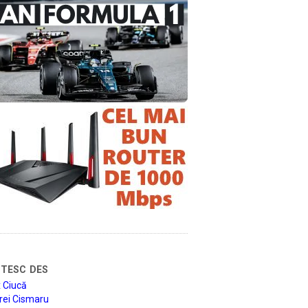
tesc des
 Ciucă
rei Cismaru