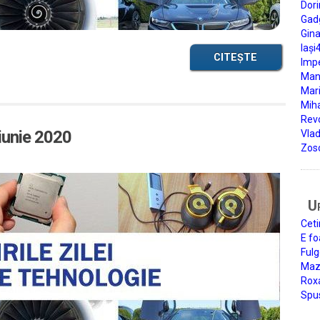
Dori
Gad
Gin
Iași
CITEȘTE
Impe
Man
Mari
Miha
Rev
 iunie 2020
Vla
Zos
U
Ceti
E fo
Fulg
Mazi
Roxa
Spu