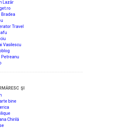
n Lazăr
get.ro
a Bradea
4u
rator Travel
afu
ciu
i Vasilescu
oblog
d Petreanu
o
rmăresc şi
n
arte bine
erica
lique
na Chirilă
se