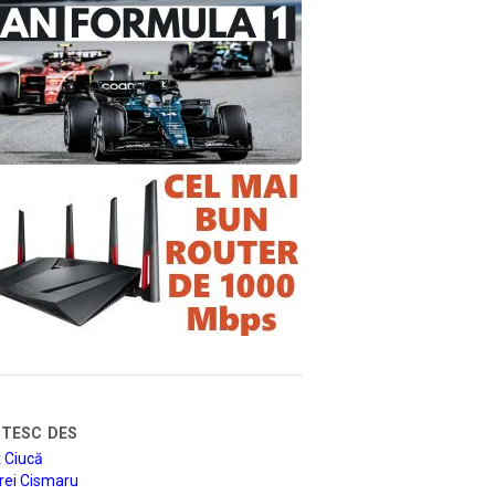
tesc des
 Ciucă
rei Cismaru