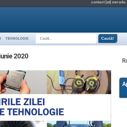
contact [at] nwradu.
I
TEHNOLOGIE
 iunie 2020
R
A