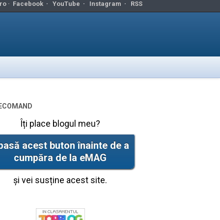
ro ·
Facebook
·
YouTube
·
Instagram
·
RSS
ecomand
Îți place blogul meu?
pasă acest buton înainte de a
cumpăra de la eMAG
și vei susține acest site.