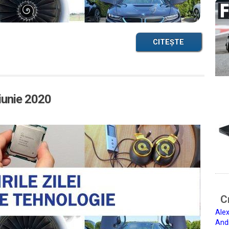
CITEȘTE
 iunie 2020
Ci
Alex
And