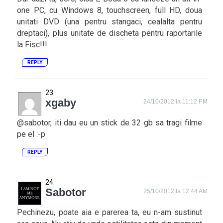
one PC, cu Windows 8, touchscreen, full HD, doua
unitati DVD (una pentru stangaci, cealalta pentru
dreptaci), plus unitate de discheta pentru raportarile
la Fisc!!!
REPLY
xgaby
24/10/2012 la 11:12 PM
@sabotor, iti dau eu un stick de 32 gb sa tragi filme
pe el :-p
REPLY
Sabotor
25/10/2012 la 12:44 AM
Pechinezu, poate aia e parerea ta, eu n-am sustinut