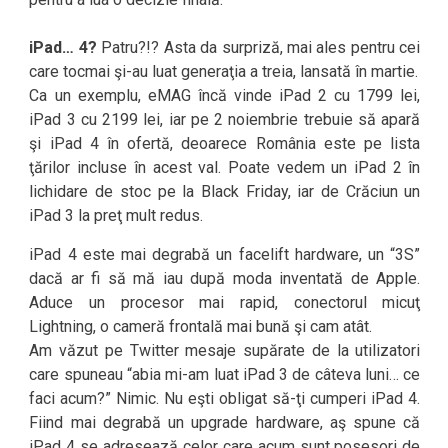
iPad… 4?
Patru?!? Asta da surpriză, mai ales pentru cei
care tocmai şi-au luat generaţia a treia, lansată în martie.
Ca un exemplu, eMAG încă vinde iPad 2 cu 1799 lei,
iPad 3 cu 2199 lei, iar pe 2 noiembrie trebuie să apară
şi iPad 4 în ofertă, deoarece România este pe lista
ţărilor incluse în acest val. Poate vedem un iPad 2 în
lichidare de stoc pe la Black Friday, iar de Crăciun un
iPad 3 la preţ mult redus.
iPad 4 este mai degrabă un facelift hardware, un “3S”
dacă ar fi să mă iau după moda inventată de Apple.
Aduce un procesor mai rapid, conectorul micuţ
Lightning, o cameră frontală mai bună şi cam atât.
Am văzut pe Twitter mesaje supărate de la utilizatori
care spuneau “abia mi-am luat iPad 3 de câteva luni… ce
faci acum?” Nimic. Nu eşti obligat să-ţi cumperi iPad 4.
Fiind mai degrabă un upgrade hardware, aş spune că
iPad 4 se adresează celor care acum sunt posesori de