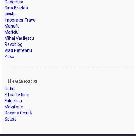
Gadget.ro
Gina Bradea
Iași4u
Imperator Travel
Manafu
Mariciu
Mihai Vasilescu
Revoblog
Vlad Petreanu
Zoso
Urmăresc şi
Cetin
E foarte bine
Fulgerica
Mazilique
Roxana Chirilă
Spuse