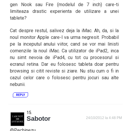
gen Nook sau Fire (modelul de 7 inch) care-ti
limiteaza drastic experienta de utilizare a unei
tablete?
Cat despre restul, salivez deja la iMac. Ah, da, si la
noul monitor Apple care-l va urma negresit. Probabil
pe la inceputul anului viitor, cand se vor mai linisti
comenzile la noul iMac. Ca utilizator de iPad2, inca
nu simt nevoia de iPad4, cu tot cu procesorul si
ecranul retina. Dar eu folosesc tableta doar pentru
browsing si citit reviste si ziare. Nu stiu cum o fi in
cazul celor care o folosesc pentru jocuri sau alte
nebunii.
REPLY
Sabotor
24/10/2012 la 4:48 PM
@Pechinezu