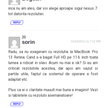
inca nu am ales, dar voi alege aproape sigur nexus 7.
tot datorita rezolutiei.
REPLY
sorin
24/10/2012 la 7:22 PM
Radu, sa nu exageram cu rezolutia la MacBook Pro
13 Retina. Cand s-a bagat Full HD pe 11.6 inch toata
lumea a ridicat in slavi. Acum nu mai e ok? Si eu am
criticat rezolutiile acestea, dar apoi am vazut si
partile utile, faptul ca sistemul de operare a fost
adaptat etc.
Plus ca ai o claritate muuult mai buna a imaginii! Vezi
si tabletele cu rezolutii asemanatoare!
REPLY