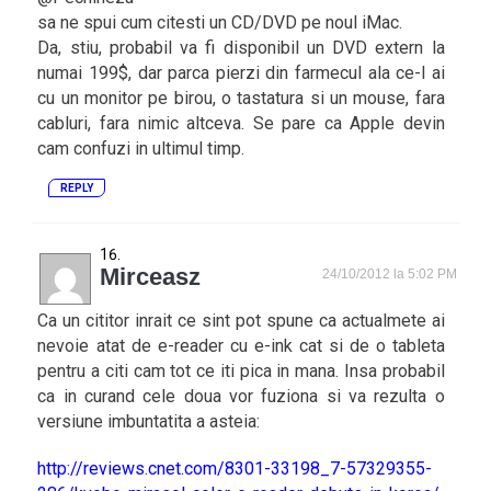
sa ne spui cum citesti un CD/DVD pe noul iMac.
Da, stiu, probabil va fi disponibil un DVD extern la
numai 199$, dar parca pierzi din farmecul ala ce-l ai
cu un monitor pe birou, o tastatura si un mouse, fara
cabluri, fara nimic altceva. Se pare ca Apple devin
cam confuzi in ultimul timp.
REPLY
Mirceasz
24/10/2012 la 5:02 PM
Ca un cititor inrait ce sint pot spune ca actualmete ai
nevoie atat de e-reader cu e-ink cat si de o tableta
pentru a citi cam tot ce iti pica in mana. Insa probabil
ca in curand cele doua vor fuziona si va rezulta o
versiune imbuntatita a asteia:
http://reviews.cnet.com/8301-33198_7-57329355-