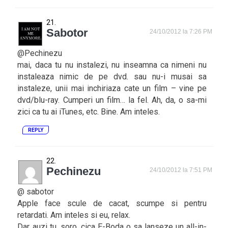
Sabotor
24/10/2012 la 7:26 PM
@Pechinezu
mai, daca tu nu instalezi, nu inseamna ca nimeni nu
instaleaza nimic de pe dvd. sau nu-i musai sa
instaleze, unii mai inchiriaza cate un film – vine pe
dvd/blu-ray. Cumperi un film… la fel. Ah, da, o sa-mi
zici ca tu ai iTunes, etc. Bine. Am inteles.
REPLY
Pechinezu
24/10/2012 la 7:51 PM
@ sabotor
Apple face scule de cacat, scumpe si pentru
retardati. Am inteles si eu, relax.
Dar auzi tu, soro, cica E-Boda o sa lanseze un all-in-