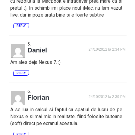
cu rezolutia la MacBook e intradevar prea mare ca si
pretul :). In schimb imi place noul iMac, nu lam vazut
live, dar in poze arata bine si e foarte subtire
REPLY
Daniel
24/10/2012 la 2:34 PM
Am ales deja Nexus 7. :)
REPLY
Florian
24/10/2012 la 2:39 PM
A se lua in calcul si faptul ca spatiul de lucru de pe
Nexus e si mai mic in realitate, fiind folosite butoane
(soft) direct pe ecranul acestuia.
REPLY