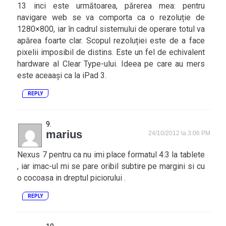
13 inci este următoarea, părerea mea: pentru
navigare web se va comporta ca o rezoluție de
1280×800, iar în cadrul sistemului de operare totul va
apărea foarte clar. Scopul rezoluției este de a face
pixelii imposibil de distins. Este un fel de echivalent
hardware al Clear Type-ului. Ideea pe care au mers
este aceaași ca la iPad 3.
REPLY
marius
24/10/2012 la 3:06 PM
Nexus 7 pentru ca nu imi place formatul 4:3 la tablete
, iar imac-ul mi se pare oribil subtire pe margini si cu
o cocoasa in dreptul piciorului .
REPLY