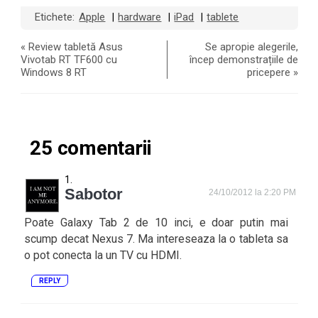
Etichete:
Apple
hardware
iPad
tablete
|
|
|
«
Review tabletă Asus
Se apropie alegerile,
Vivotab RT TF600 cu
încep demonstrațiile de
Windows 8 RT
pricepere
»
25 comentarii
Sabotor
24/10/2012 la 2:20 PM
Poate Galaxy Tab 2 de 10 inci, e doar putin mai
scump decat Nexus 7. Ma intereseaza la o tableta sa
o pot conecta la un TV cu HDMI.
REPLY