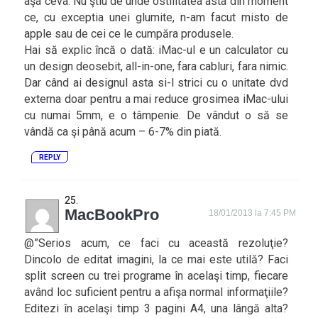
aşa ceva. Nu ştiu de unde ostilitatea asta din moment
ce, cu exceptia unei glumite, n-am facut misto de
apple sau de cei ce le cumpăra produsele.
Hai să explic încă o dată: iMac-ul e un calculator cu
un design deosebit, all-in-one, fara cabluri, fara nimic.
Dar când ai designul asta si-l strici cu o unitate dvd
externa doar pentru a mai reduce grosimea iMac-ului
cu numai 5mm, e o tâmpenie. De vândut o să se
vândă ca şi până acum – 6-7% din piată.
REPLY
MacBookPro
18/01/2013 la 7:45 PM
@”Serios acum, ce faci cu această rezoluţie?
Dincolo de editat imagini, la ce mai este utilă? Faci
split screen cu trei programe în acelaşi timp, fiecare
având loc suficient pentru a afişa normal informaţiile?
Editezi în acelaşi timp 3 pagini A4, una lângă alta?