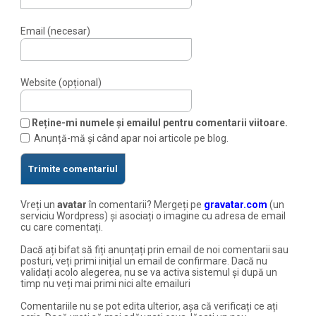
Email (necesar)
Website (opțional)
Reține-mi numele și emailul pentru comentarii viitoare.
Anunță-mă și când apar noi articole pe blog.
Vreți un
avatar
în comentarii? Mergeți pe
gravatar.com
(un
serviciu Wordpress) și asociați o imagine cu adresa de email
cu care comentați.
Dacă ați bifat să fiți anunțați prin email de noi comentarii sau
posturi, veți primi inițial un email de confirmare. Dacă nu
validați acolo alegerea, nu se va activa sistemul și după un
timp nu veți mai primi nici alte emailuri
Comentariile nu se pot edita ulterior, așa că verificați ce ați