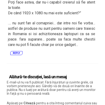
Poţi face astea, dar nu-i capabil creierul să fie atent
la toate.
De când 1920 x 1080 nu mai este suficient?”
…. nu sunt fan al comapniei… dar intre noi fie vorba…
astfel de produse nu sunt pentru oameni care traiesc
in Romania si isi achizitioneaza laptopuri ca sa se
joace. fara suparare… poate sa faca multe chestii
care nu pot fi facute chiar pe orice gadget…
REPLY
Alătură-te discuției, lasă un mesaj
E-mail-ul nu va fi publicat. Fără înjurături și cuvinte grele, că
vorbim prietenește aici. Gândiți-vă de două ori înainte de a
publica. Nu o luați pe arătură doar pentru că aveți un monitor
în față și nu o persoană reală.
Apăsați pe
Citează
pentru a cita întreg comentariul cuiva sau