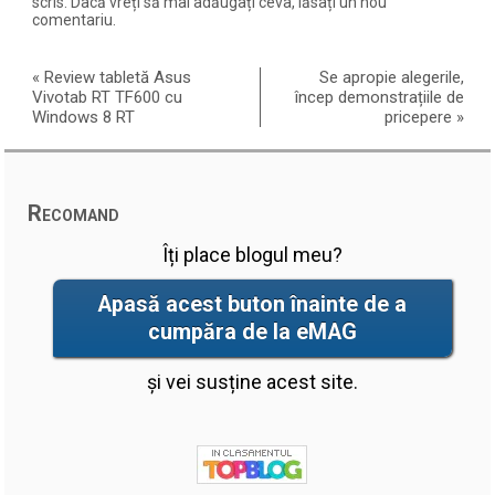
scris. Dacă vreți să mai adăugați ceva, lăsați un nou
comentariu.
«
Review tabletă Asus
Se apropie alegerile,
Vivotab RT TF600 cu
încep demonstrațiile de
Windows 8 RT
pricepere
»
Recomand
Îți place blogul meu?
Apasă acest buton înainte de a
cumpăra de la eMAG
și vei susține acest site.