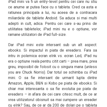
iPad mini va fi un entry-level pentru cei care nu stiu
ce anume ar putea face cu o tableta. Cred ca asta e
ratiunea principala a lui, nu aceea de a contracara
miliardele de tablete Andoid. Sa aduca si mai multi
adepti in cult, adica. Pentru cei care s-au prins de
utilitatea tabletelor, iPad mini nu e o optiune, vor
ramane utilizatori de iPad full-size.
Dar iPad mini este intersant sub un alt aspect:
ebooks. Si impactul in piata de ereaders. Fara sa
intru in polemica ecran eInk vs. ecran Led, iPad nu
era o optiune reala pentru citit carti – prea mare, prea
greu, imposibil de folosit cu o singura mana (unless
you are Chuck Norris). Dar totul se schimba cu iPad
mini. O sa fie intersant de urmarit lupta dintre
Amazon, Apple, B&N si Kobo pe piata de ebooks. Si
chiar mai interesanta o sa fie evolutia pe piata de
ereaders – in afara de cei care citesc mult, de ce ar
vrea utilizatorul obisnuit sa mai cumpere un ereader
cu eInk? Sau, de ce ar da 200 de dolari pe o tableta