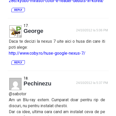
286/kyobo-mirasol-color-e-reader-debuts-in-korea/
REPLY
George
24/10/2012 la 5:06 PM
Daca te decizi la nexus 7 uite aici o husa din care iti
poti alege:
http://www.coby.ro/huse-google-nexus-7/
REPLY
Pechinezu
24/10/2012 la 5:37 PM
@sabotor
Am un Blu-ray extern. Cumparat doar pentru rip de
discuri, nu pentru instalat chestii.
Dar ca idee, ultima oara cand am instalat ceva de pe