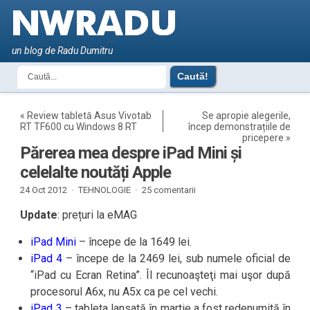
un blog de Radu Dumitru
«
Review tabletă Asus Vivotab
Se apropie alegerile,
RT TF600 cu Windows 8 RT
încep demonstrațiile de
pricepere
»
Părerea mea despre iPad Mini și
celelalte noutăți Apple
24 Oct 2012 ·
TEHNOLOGIE
·
25 comentarii
Update
: prețuri la eMAG
iPad Mini
– începe de la 1649 lei.
iPad 4
– începe de la 2469 lei, sub numele oficial de
“iPad cu Ecran Retina”. Îl recunoaşteţi mai uşor după
procesorul A6x, nu A5x ca pe cel vechi.
iPad 3
– tableta lansată în martie a fost redenumită în