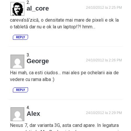
al_core
24/10/2012 la 2:25 PM
careva’să’zică, o densitate mai mare de pixeli e ok la
o tabletă dar nu e ok la un laptop!?! hmm…
REPLY
George
24/10/2012 la 2:26 PM
Hai mah, ca esti ciudos… mai ales pe ochelarii aia de
vedere cu rama alba :)
REPLY
Alex
24/10/2012 la 2:29 PM
Nexus 7, dar varianta 3G, asta cand apare. In legatura