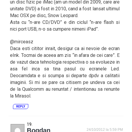
un disc fizic pe iMac (am un model din 2009, care are
unitate DVD) a fost in 2010, cand a fost lansat ultimul
Mac OSX pe disc, Snow Leopard.
Asta cu “n-are CD/DVD” e din ciclul “n-are flash si
nici port USB, n-o sa cumpere nimeni iPad”.
@mirceasz
Daca esti cititor inrait, desigur ca ai nevoie de ecran
eInk. Tocmai de aceea am zis “in afara de cei care”. E
de vazut daca tehnologia respectiva o sa evolueze in
asa fel inca sa tina pasul cu ecranele Led.
Deocamdata e si scumpa si departe dpdv a calitatii
imaginii. Si mi se pare ca citisem pe undeva ca cei
de la Qualcomm au renuntat / intentionau sa renunte
la Mirasol.
REPLY
Bogdan
24/10/2012 la 5:59 PM