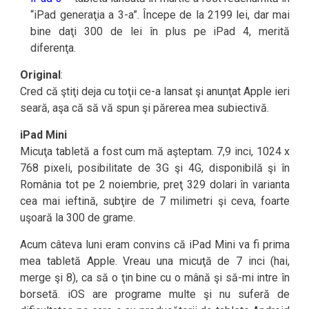
“iPad generaţia a 3-a”. Începe de la 2199 lei, dar mai
bine daţi 300 de lei în plus pe iPad 4, merită
diferenţa.
Original
:
Cred că ştiţi deja cu toţii ce-a lansat şi anunţat Apple ieri
seară, aşa că să vă spun şi părerea mea subiectivă.
iPad Mini
Micuţa tabletă a fost cum mă aşteptam. 7,9 inci, 1024 x
768 pixeli, posibilitate de 3G şi 4G, disponibilă şi în
România tot pe 2 noiembrie, preţ 329 dolari în varianta
cea mai ieftină, subţire de 7 milimetri şi ceva, foarte
uşoară la 300 de grame.
Acum câteva luni eram convins că iPad Mini va fi prima
mea tabletă Apple. Vreau una micuţă de 7 inci (hai,
merge şi 8), ca să o ţin bine cu o mână şi să-mi intre în
borsetă. iOS are programe multe şi nu suferă de