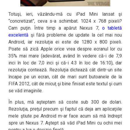
Totuşi, ieri, văzându-mă cu iPad Mini lansat şi
“concretizat”, ceva s-a schimbat. 1024 x 768 pixeli?
Cam puţin. Între timp a apărut Nexus 7,
o tabletă
excelentă
şi fără probleme de update la cel mai nou
Android, iar rezoluţia ei este de 1280 x 800 pixeli.
Poate să zică Apple orice vrea despre ecranul lor cu
35% mai mare (adevărat, având în vedere că-i de 7,9
inci în loc de 7,0 inci şi că-i 4:3 în loc de 16:10), dar
rezoluţia contează. Rezoluţia dictează cât dintr-un site
încape pe un ecran, cât de mari sunt butoanele de la
FIFA 2012, cât de micuţ şi bine finisat este textul şi cum
se văd imaginile.
În plus, mă aşteptam să coste sub 300 de dolari.
Rezoluţia, preţul precum şi faptul că deja am aplicaţiile
mele ştiute pe Android m-ar face acum să mă îndrept
spre un Nexus 7. Aştept să văd iPad Mini cu ochii mei
pentru a lua o decizie finală.