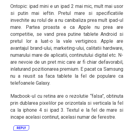
Ontopic: ipad mini e un ipad 2 mai mic, mult mai usor
si putin mai ieftin. Pretul mare si specificatiile
invechite au rolul de a nu canibaliza prea mult ipad-ul
mare. Partea proasta e ca Apple nu prea are
competitie, se vand prea putine tablete Android si
pretul lor a luat-o la vale vertiginos. Apple are
avantajul brand-ului, marketing-ului, calitatii hardware,
numarului mare de aplicatii, continutului digital etc. N-
are nevoie de un pret mic care ar fi chiar defavorabil,
inlaturand pozitionarea premium. E pacat ca Samsung
nu a reusit sa faca tablete la fel de populare ca
telefoanele Galaxy.
Macbook-ul cu retina are o rezolutie “falsa”, obtinuta
prin dublarea pixelilor pe orizontala si verticala la fel
ca la iphone 4 si ipad 3. Textul e la fel de mare si
incape acelasi continut, acelasi numar de ferestre.
REPLY