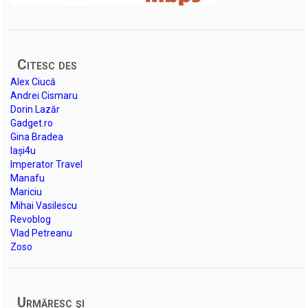
Citesc des
Alex Ciucă
Andrei Cismaru
Dorin Lazăr
Gadget.ro
Gina Bradea
Iași4u
Imperator Travel
Manafu
Mariciu
Mihai Vasilescu
Revoblog
Vlad Petreanu
Zoso
Urmăresc şi