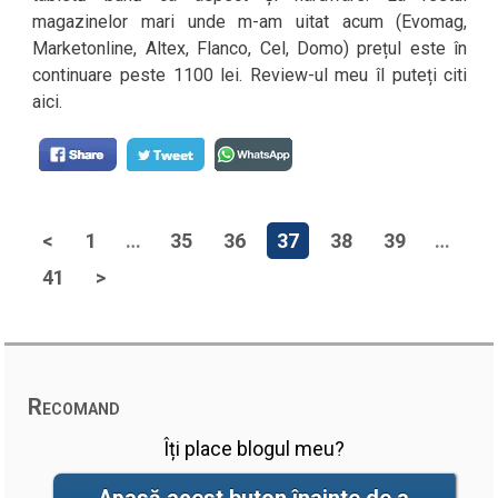
magazinelor mari unde m-am uitat acum (Evomag,
Marketonline, Altex, Flanco, Cel, Domo) prețul este în
continuare peste 1100 lei. Review-ul meu îl puteți citi
aici.
<
1
…
35
36
37
38
39
…
41
>
Recomand
Îți place blogul meu?