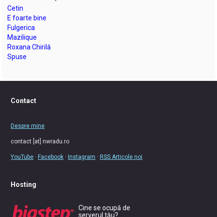
Cetin
E foarte bine
Fulgerica
Mazilique
Roxana Chirilă
Spuse
Contact
Despre mine
contact [at] nwradu.ro
YouTube
·
Facebook
·
Instagram
·
RSS Articole noi
Hosting
Cine se ocupă de
serverul tău?