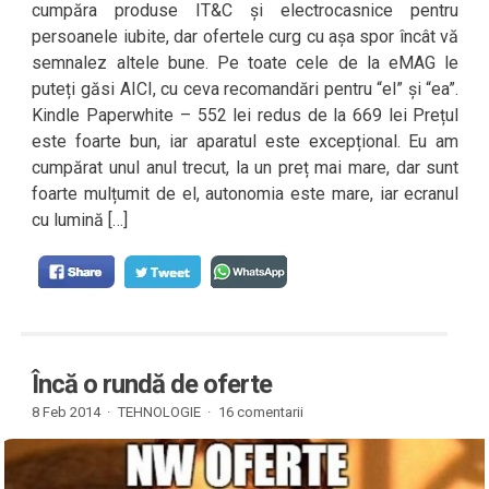
cumpăra produse IT&C și electrocasnice pentru
persoanele iubite, dar ofertele curg cu așa spor încât vă
semnalez altele bune. Pe toate cele de la eMAG le
puteți găsi AICI, cu ceva recomandări pentru “el” și “ea”.
Kindle Paperwhite – 552 lei redus de la 669 lei Prețul
este foarte bun, iar aparatul este excepțional. Eu am
cumpărat unul anul trecut, la un preț mai mare, dar sunt
foarte mulțumit de el, autonomia este mare, iar ecranul
cu lumină […]
Încă o rundă de oferte
8 Feb 2014 ·
TEHNOLOGIE
·
16 comentarii