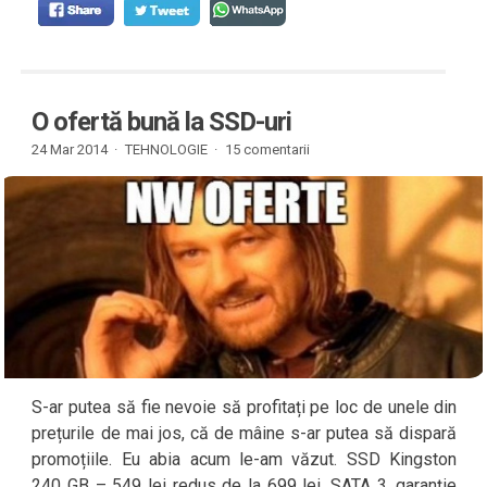
O ofertă bună la SSD-uri
24 Mar 2014 ·
TEHNOLOGIE
·
15 comentarii
S-ar putea să fie nevoie să profitați pe loc de unele din
prețurile de mai jos, că de mâine s-ar putea să dispară
promoțiile. Eu abia acum le-am văzut. SSD Kingston
240 GB – 549 lei redus de la 699 lei. SATA 3, garanție