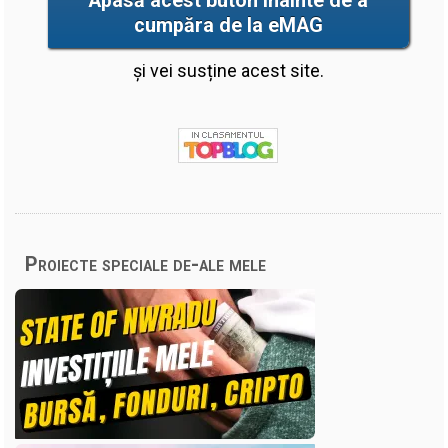
Apasă acest buton înainte de a
cumpăra de la eMAG
și vei susține acest site.
Proiecte speciale de-ale mele