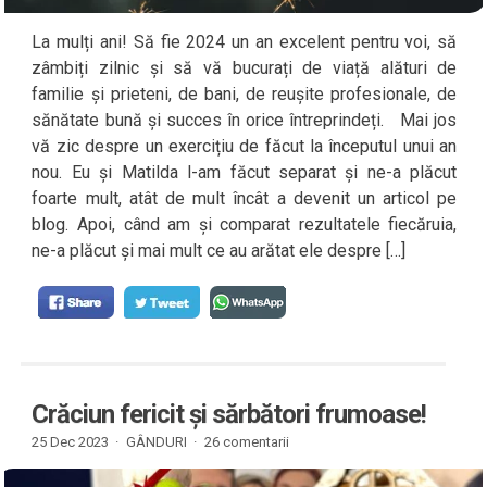
La mulți ani! Să fie 2024 un an excelent pentru voi, să
zâmbiți zilnic și să vă bucurați de viață alături de
familie și prieteni, de bani, de reușite profesionale, de
sănătate bună și succes în orice întreprindeți. Mai jos
vă zic despre un exercițiu de făcut la începutul unui an
nou. Eu și Matilda l-am făcut separat și ne-a plăcut
foarte mult, atât de mult încât a devenit un articol pe
blog. Apoi, când am și comparat rezultatele fiecăruia,
ne-a plăcut și mai mult ce au arătat ele despre […]
Crăciun fericit și sărbători frumoase!
25 Dec 2023 ·
GÂNDURI
·
26 comentarii