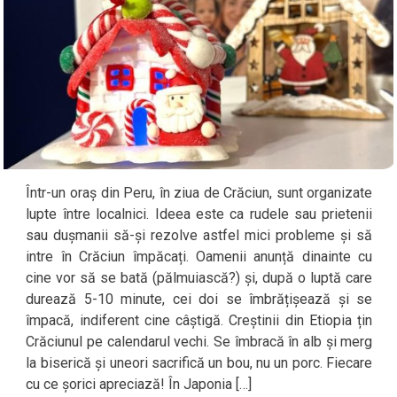
Într-un oraș din Peru, în ziua de Crăciun, sunt organizate
lupte între localnici. Ideea este ca rudele sau prietenii
sau dușmanii să-și rezolve astfel mici probleme și să
intre în Crăciun împăcați. Oamenii anunță dinainte cu
cine vor să se bată (pălmuiască?) și, după o luptă care
durează 5-10 minute, cei doi se îmbrățișează și se
împacă, indiferent cine câștigă. Creștinii din Etiopia țin
Crăciunul pe calendarul vechi. Se îmbracă în alb și merg
la biserică și uneori sacrifică un bou, nu un porc. Fiecare
cu ce șorici apreciază! În Japonia […]