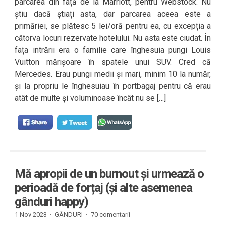
parcarea din față de la Marriott, pentru Webstock. Nu
știu dacă știați asta, dar parcarea aceea este a
primăriei, se plătesc 5 lei/oră pentru ea, cu excepția a
câtorva locuri rezervate hotelului. Nu asta este ciudat. În
fața intrării era o familie care înghesuia pungi Louis
Vuitton mărișoare în spatele unui SUV. Cred că
Mercedes. Erau pungi medii și mari, minim 10 la număr,
și la propriu le înghesuiau în portbagaj pentru că erau
atât de multe și voluminoase încât nu se […]
Mă apropii de un burnout și urmează o
perioadă de forțaj (și alte asemenea
gânduri happy)
1 Nov 2023 ·
GÂNDURI
·
70 comentarii