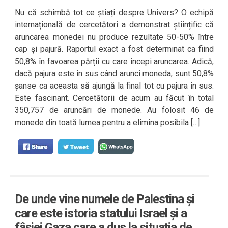
Nu că schimbă tot ce știați despre Univers? O echipă
internațională de cercetători a demonstrat științific că
aruncarea monedei nu produce rezultate 50-50% între
cap și pajură. Raportul exact a fost determinat ca fiind
50,8% în favoarea părții cu care începi aruncarea. Adică,
dacă pajura este în sus când arunci moneda, sunt 50,8%
șanse ca aceasta să ajungă la final tot cu pajura în sus.
Este fascinant. Cercetătorii de acum au făcut în total
350,757 de aruncări de monede. Au folosit 46 de
monede din toată lumea pentru a elimina posibila […]
De unde vine numele de Palestina și
care este istoria statului Israel și a
fâșiei Gaza care a dus la situația de