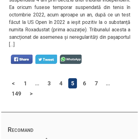
Ea oricum fusese temporar suspendată din tenis în
octombrie 2022, acum aproape un an, după ce un test
făcut la US Open în 2022 a ieșit pozitiv la o substanță
numita Roxadustat (prima acuzație). Tribunalul acesta a
sancționat de asemenea și neregularități din pașaportul
[…]
<
1
…
3
4
5
6
7
…
149
>
Recomand