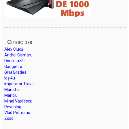
Citesc des
Alex Ciucă
Andrei Cismaru
Dorin Lazăr
Gadget.ro
Gina Bradea
Iași4u
Imperator Travel
Manafu
Mariciu
Mihai Vasilescu
Revoblog
Vlad Petreanu
Zoso