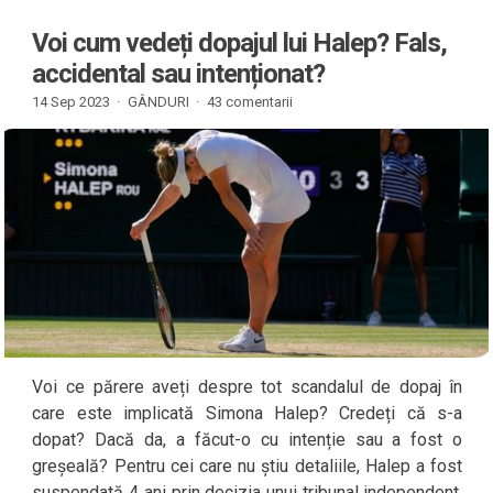
Voi cum vedeți dopajul lui Halep? Fals,
accidental sau intenționat?
14 Sep 2023 ·
GÂNDURI
·
43 comentarii
Voi ce părere aveți despre tot scandalul de dopaj în
care este implicată Simona Halep? Credeți că s-a
dopat? Dacă da, a făcut-o cu intenție sau a fost o
greșeală? Pentru cei care nu știu detaliile, Halep a fost
suspendată 4 ani prin decizia unui tribunal independent.