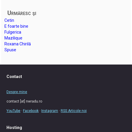
Urmăresc şi
Cetin
E foarte bine
Fulgerica
Mazilique
Roxana Chirilă
Spuse
Contact
Despre mine
contact [at] nwradu.ro
YouTube
·
Facebook
·
Instagram
·
RSS Articole noi
Hosting