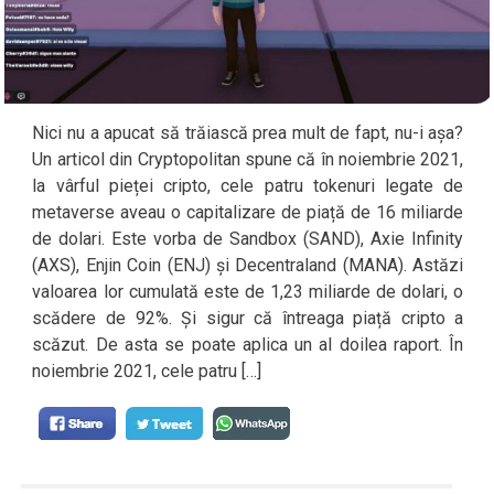
Nici nu a apucat să trăiască prea mult de fapt, nu-i așa?
Un articol din Cryptopolitan spune că în noiembrie 2021,
la vârful pieței cripto, cele patru tokenuri legate de
metaverse aveau o capitalizare de piață de 16 miliarde
de dolari. Este vorba de Sandbox (SAND), Axie Infinity
(AXS), Enjin Coin (ENJ) și Decentraland (MANA). Astăzi
valoarea lor cumulată este de 1,23 miliarde de dolari, o
scădere de 92%. Și sigur că întreaga piață cripto a
scăzut. De asta se poate aplica un al doilea raport. În
noiembrie 2021, cele patru […]