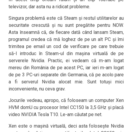
televizor, dar asta nu a ridicat probleme.
Singura problemă este că Steam și restul utilitarelor au
securitate crescută și nu sunt pregătite pentru NOW.
Asta înseamnă că, de fiecare dată când lansam Steam,
programul credea că mă loghez de pe un alt PC și îmi
trimitea pe email un cod de verificare pe care trebuie
să-l introduc în Steam-ul din mașina virtuală de pe
serverele Nvidia. Practic, ei vedeam că m-am logat
mereu din România de pe acest PC, iar ieri m-am logat
de pe 3 PC-uri separate din Germania, că pe acolo pare
a fi serverul Nvidia alocat mie. Sunt totuși mici
inconveniente, nu ceva grav.
Jocurile vedeau, apropo, că foloseam un computer Xen
HVM domU cu procesor Intel CC150 la 3,5 GHz și placă
video NVIDIA Tesla T10. Le-am căutat pe net.
Xen este o mașină virtuală, deci asta folosește Nvidia