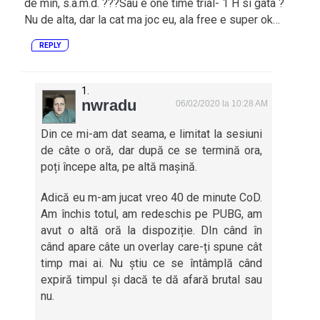
de min, s.a.m.d. ???Sau e one time trial- 1 H si gata ?
Nu de alta, dar la cat ma joc eu, ala free e super ok…
REPLY
nwradu
06/02/2020 la 10:28 AM
Din ce mi-am dat seama, e limitat la sesiuni
de câte o oră, dar după ce se termină ora,
poți începe alta, pe altă mașină.
Adică eu m-am jucat vreo 40 de minute CoD.
Am închis totul, am redeschis pe PUBG, am
avut o altă oră la dispoziție. DIn când în
când apare câte un overlay care-ți spune cât
timp mai ai. Nu știu ce se întâmplă când
expiră timpul și dacă te dă afară brutal sau
nu.