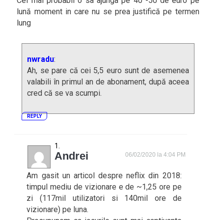
Cel mai probabil o sa ajunga pe 40 -50 de euro pe
lună moment in care nu se prea justifică pe termen
lung
nwradu
:
Ah, se pare că cei 5,5 euro sunt de asemenea
valabili în primul an de abonament, după aceea
cred că se va scumpi.
REPLY
Andrei
06/02/2020 la 4:04 PM
Am gasit un articol despre neflix din 2018:
timpul mediu de vizionare e de ~1,25 ore pe
zi (117mil utilizatori si 140mil ore de
vizionare) pe luna.