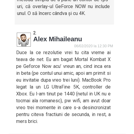
uri, că overlay-ul GeForce NOW nu include
unul. O să încerc cândva și cu 4K.
Alex Mihaileanu
06/02/2020 la 12:30 PM
Duce la ce rezolutie vrei tu cita vreme ai
teava de net. Eu am bagat Mortal Kombat X
pe Geforce Now acu’ vreun an, cind inca era
in beta (pe contul unui amic, apoi am primit si
eu invitatie dupa vreo trei luni). MacBook Pro
legat la un LG UltraFine 5K, controller de
Xbox. Eu l-am tinut pe 1440 (netul in UK nu e
tocmai ala romanesc), pw wifi, am avut doar
vreo trei momente in care s-a desincronizat
pentru citeva fractiuni de secunda, in rest, a
mers brici.