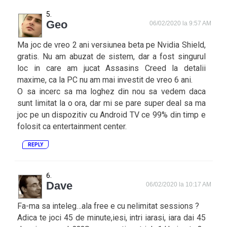
Geo
06/02/2020 la 9:57 AM
Ma joc de vreo 2 ani versiunea beta pe Nvidia Shield,
gratis. Nu am abuzat de sistem, dar a fost singurul
loc in care am jucat Assasins Creed la detalii
maxime, ca la PC nu am mai investit de vreo 6 ani.
O sa incerc sa ma loghez din nou sa vedem daca
sunt limitat la o ora, dar mi se pare super deal sa ma
joc pe un dispozitiv cu Android TV ce 99% din timp e
folosit ca entertainment center.
REPLY
Dave
06/02/2020 la 10:17 AM
Fa-ma sa inteleg…ala free e cu nelimitat sessions ?
Adica te joci 45 de minute,iesi, intri iarasi, iara dai 45