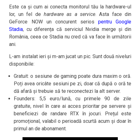
Este ca și cum ai conecta monitorul tău la hardware-ul
lor, un fel de
hardware as a service
. Asta face din
GeForce NOW un concurent serios
pentru Google
Stadia
, cu diferența că serviciul Nvidia merge și din
România, ceea ce Stadia nu cred că va face în următorii
ani.
L-am instalat ieri și m-am jucat un pic. Sunt două niveluri
disponibile:
Gratuit: o sesiune de gaming poate dura maxim o oră.
Poți avea oricâte sesiuni pe zi, doar că după o oră te
dă afară și trebuie să te reconectezi la alt server.
Founders: 5,5 euro/lună, cu primele 90 de zile
gratuite, nivel în care ai acces prioritar pe servere și
beneficiezi de randare RTX în jocuri. Prețul este
promoțional, valabil o perioadă scurtă acum și doar în
primul an de abonament.