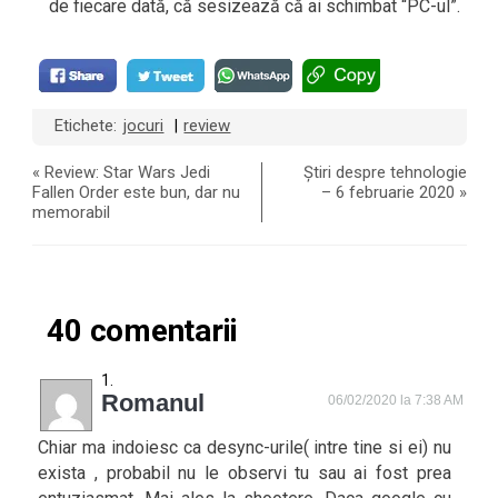
de fiecare dată, că sesizează că ai schimbat “PC-ul”.
Etichete:
jocuri
review
|
«
Review: Star Wars Jedi
Știri despre tehnologie
Fallen Order este bun, dar nu
– 6 februarie 2020
»
memorabil
40 comentarii
Romanul
06/02/2020 la 7:38 AM
Chiar ma indoiesc ca desync-urile( intre tine si ei) nu
exista , probabil nu le observi tu sau ai fost prea