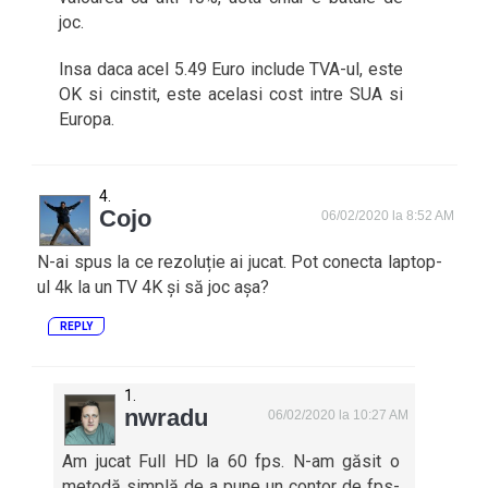
joc.
Insa daca acel 5.49 Euro include TVA-ul, este
OK si cinstit, este acelasi cost intre SUA si
Europa.
Cojo
06/02/2020 la 8:52 AM
N-ai spus la ce rezoluție ai jucat. Pot conecta laptop-
ul 4k la un TV 4K și să joc așa?
REPLY
nwradu
06/02/2020 la 10:27 AM
Am jucat Full HD la 60 fps. N-am găsit o
metodă simplă de a pune un contor de fps-