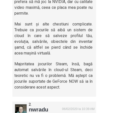
prefera să mă joc la NVIDIA, dar cu calitate
video maximă, ceea ce placa mea poate nu
permite.
Mai sunt și alte chestiuni complicate.
Trebuie ca jocurile să aibă un sistem de
cloud în care să salveze profilul tău,
evoluția, salvările, obiectele din inventar
șamd, că altfel se pierd când se închide
acea mașină virtuală.
Majoritatea jocurilor Steam, însă, bagă
automat salvările în cloud-ul Steam, deci
teoretic nu va fi o problemă. Mă aștept ca
jocurile suportate de GeForce NOW să ia în
considerare acest aspect.
nwradu
06/02/2020 la 10:39 AM