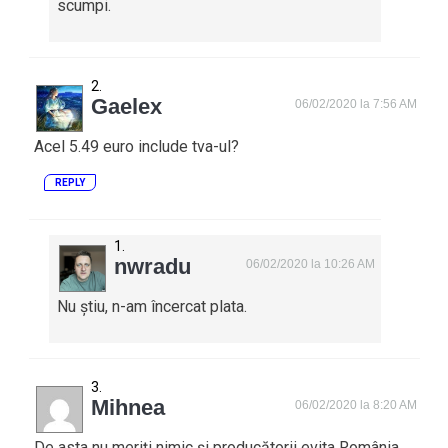
scumpi.
Gaelex
06/02/2020 la 7:56 AM
Acel 5.49 euro include tva-ul?
REPLY
nwradu
06/02/2020 la 10:26 AM
Nu știu, n-am încercat plata.
Mihnea
06/02/2020 la 8:20 AM
De asta nu meriți nimic și producătorii evita România.