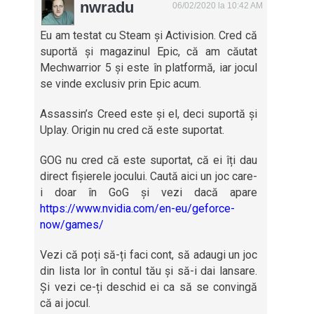
nwradu
06/02/2020 la 10:42 AM
Eu am testat cu Steam și Activision. Cred că
suportă și magazinul Epic, că am căutat
Mechwarrior 5 și este în platformă, iar jocul
se vinde exclusiv prin Epic acum.
Assassin’s Creed este și el, deci suportă și
Uplay. Origin nu cred că este suportat.
GOG nu cred că este suportat, că ei îți dau
direct fișierele jocului. Caută aici un joc care-
i doar în GoG și vezi dacă apare
https://www.nvidia.com/en-eu/geforce-
now/games/
Vezi că poți să-ți faci cont, să adaugi un joc
din lista lor în contul tău și să-i dai lansare.
Și vezi ce-ți deschid ei ca să se convingă
că ai jocul.