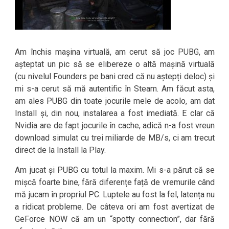
Am închis mașina virtuală, am cerut să joc PUBG, am
așteptat un pic să se elibereze o altă mașină virtuală
(cu nivelul Founders pe bani cred că nu aștepți deloc) și
mi s-a cerut să mă autentific în Steam. Am făcut asta,
am ales PUBG din toate jocurile mele de acolo, am dat
Install și, din nou, instalarea a fost imediată. E clar că
Nvidia are de fapt jocurile în cache, adică n-a fost vreun
download simulat cu trei miliarde de MB/s, ci am trecut
direct de la Install la Play.
Am jucat și PUBG cu totul la maxim. Mi s-a părut că se
mișcă foarte bine, fără diferențe față de vremurile când
mă jucam în propriul PC. Luptele au fost la fel, latența nu
a ridicat probleme. De câteva ori am fost avertizat de
GeForce NOW că am un “spotty connection”, dar fără