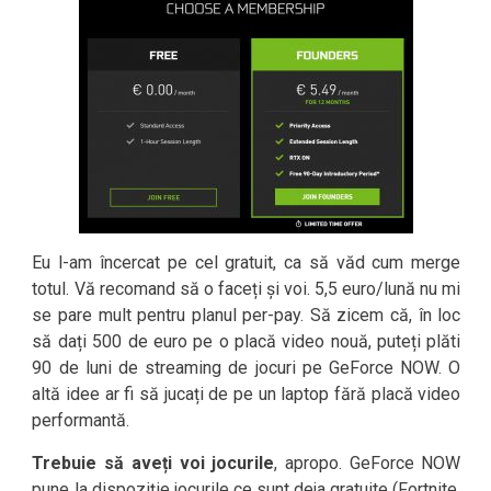
Eu l-am încercat pe cel gratuit, ca să văd cum merge
totul. Vă recomand să o faceți și voi. 5,5 euro/lună nu mi
se pare mult pentru planul per-pay. Să zicem că, în loc
să dați 500 de euro pe o placă video nouă, puteți plăti
90 de luni de streaming de jocuri pe GeForce NOW. O
altă idee ar fi să jucați de pe un laptop fără placă video
performantă.
Trebuie să aveți voi jocurile
, apropo. GeForce NOW
pune la dispoziție jocurile ce sunt deja gratuite (Fortnite,