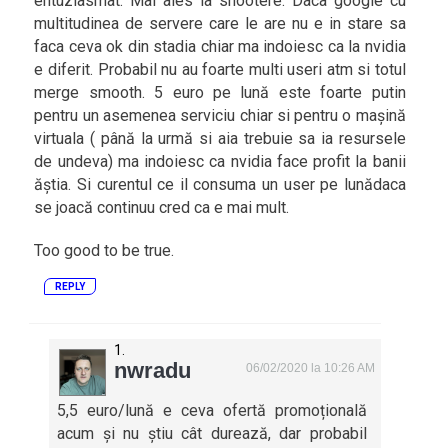
entuziasmat. Mai ales la shootere. Daca google cu
multitudinea de servere care le are nu e in stare sa
faca ceva ok din stadia chiar ma indoiesc ca la nvidia
e diferit. Probabil nu au foarte multi useri atm si totul
merge smooth. 5 euro pe lună este foarte putin
pentru un asemenea serviciu chiar si pentru o mașină
virtuala ( până la urmă si aia trebuie sa ia resursele
de undeva) ma indoiesc ca nvidia face profit la banii
ăștia. Si curentul ce il consuma un user pe lunădaca
se joacă continuu cred ca e mai mult.
Too good to be true.
REPLY
nwradu
06/02/2020 la 10:26 AM
5,5 euro/lună e ceva ofertă promoțională
acum și nu știu cât durează, dar probabil