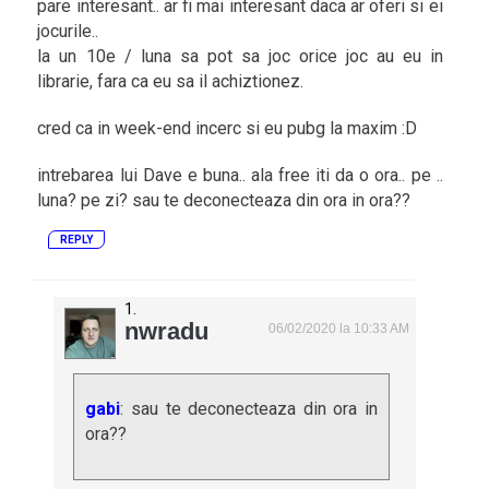
pare interesant.. ar fi mai interesant daca ar oferi si ei
jocurile..
la un 10e / luna sa pot sa joc orice joc au eu in
librarie, fara ca eu sa il achiztionez.
cred ca in week-end incerc si eu pubg la maxim :D
intrebarea lui Dave e buna.. ala free iti da o ora.. pe ..
luna? pe zi? sau te deconecteaza din ora in ora??
REPLY
nwradu
06/02/2020 la 10:33 AM
gabi
: sau te deconecteaza din ora in
ora??