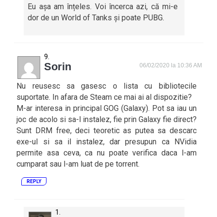
Eu așa am înțeles. Voi încerca azi, că mi-e
dor de un World of Tanks și poate PUBG.
Sorin
06/02/2020 la 10:36 AM
Nu reusesc sa gasesc o lista cu bibliotecile
suportate. In afara de Steam ce mai ai al dispozitie?
M-ar interesa in principal GOG (Galaxy). Pot sa iau un
joc de acolo si sa-l instalez, fie prin Galaxy fie direct?
Sunt DRM free, deci teoretic as putea sa descarc
exe-ul si sa il instalez, dar presupun ca NVidia
permite asa ceva, ca nu poate verifica daca l-am
cumparat sau l-am luat de pe torrent.
REPLY