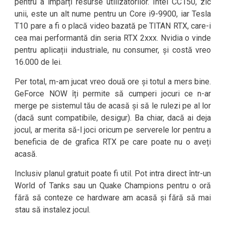
pentru a împărți resurse utilizatorilor. Intel CC150, zic
unii, este un alt nume pentru un Core i9-9900, iar Tesla
T10 pare a fi o placă video bazată pe TITAN RTX, care-i
cea mai performantă din seria RTX 2xxx. Nvidia o vinde
pentru aplicații industriale, nu consumer, și costă vreo
16.000 de lei.
Per total, m-am jucat vreo două ore și totul a mers bine.
GeForce NOW îți permite să cumperi jocuri ce n-ar
merge pe sistemul tău de acasă și să le rulezi pe al lor
(dacă sunt compatibile, desigur). Ba chiar, dacă ai deja
jocul, ar merita să-l joci oricum pe serverele lor pentru a
beneficia de de grafica RTX pe care poate nu o aveți
acasă.
Inclusiv planul gratuit poate fi util. Pot intra direct într-un
World of Tanks sau un Quake Champions pentru o oră
fără să conteze ce hardware am acasă și fără să mai
stau să instalez jocul.