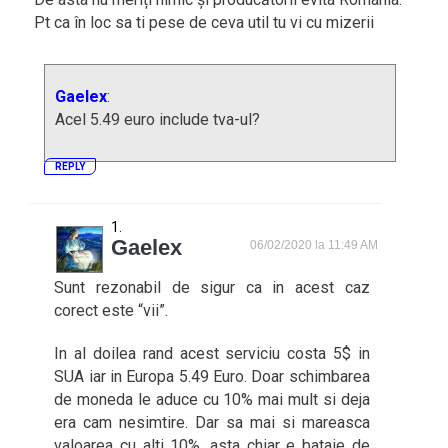
Pt ca în loc sa ti pese de ceva util tu vi cu mizerii
Gaelex
:
Acel 5.49 euro include tva-ul?
REPLY
Gaelex
06/02/2020 la 11:49 AM
Sunt rezonabil de sigur ca in acest caz
corect este “vii”.
In al doilea rand acest serviciu costa 5$ in
SUA iar in Europa 5.49 Euro. Doar schimbarea
de moneda le aduce cu 10% mai mult si deja
era cam nesimtire. Dar sa mai si mareasca
valoarea cu alti 10%, asta chiar e bataie de