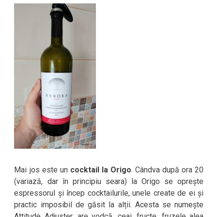
Mai jos este un
cocktail la Origo
. Cândva după ora 20
(variază, dar în principiu seara) la Origo se oprește
espressorul și încep cocktailurile, unele create de ei și
practic imposibil de găsit la alții. Acesta se numește
Attitude Adjuster, are vodcă, ceai, fructe, fruzele alea