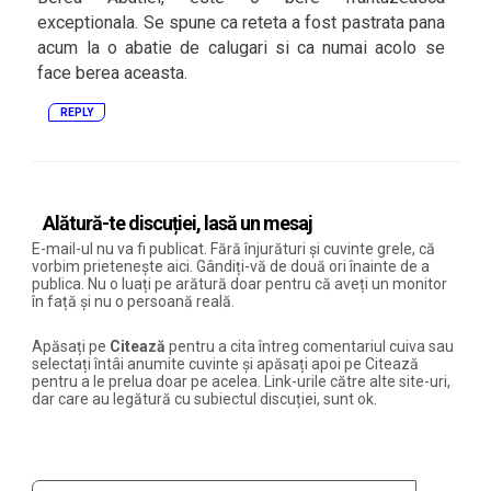
exceptionala. Se spune ca reteta a fost pastrata pana
acum la o abatie de calugari si ca numai acolo se
face berea aceasta.
REPLY
Alătură-te discuției, lasă un mesaj
E-mail-ul nu va fi publicat. Fără înjurături și cuvinte grele, că
vorbim prietenește aici. Gândiți-vă de două ori înainte de a
publica. Nu o luați pe arătură doar pentru că aveți un monitor
în față și nu o persoană reală.
Apăsați pe
Citează
pentru a cita întreg comentariul cuiva sau
selectați întâi anumite cuvinte și apăsați apoi pe Citează
pentru a le prelua doar pe acelea. Link-urile către alte site-uri,
dar care au legătură cu subiectul discuției, sunt ok.