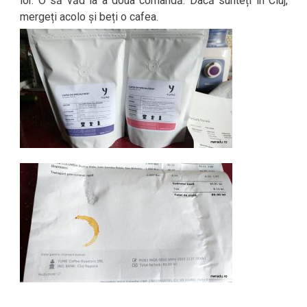
lor. O să văd la a doua comandă. Dacă sunteți în Cluj,
mergeți acolo și beți o cafea.