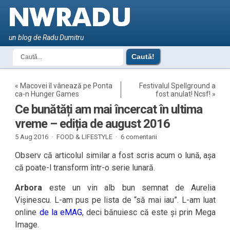
un blog de Radu Dumitru
«
Macovei îl vânează pe Ponta
Festivalul Spellground a
ca-n Hunger Games
fost anulat! Ncsf!
»
Ce bunătăți am mai încercat în ultima
vreme – ediția de august 2016
5 Aug 2016 ·
FOOD & LIFESTYLE
·
6 comentarii
Observ că articolul similar a fost scris acum o lună, așa
că poate-l transform într-o serie lunară.
Arbora
este un vin alb bun semnat de Aurelia
Vișinescu. L-am pus pe lista de “să mai iau”. L-am luat
online
de la eMAG
, deci bănuiesc că este și prin Mega
Image.