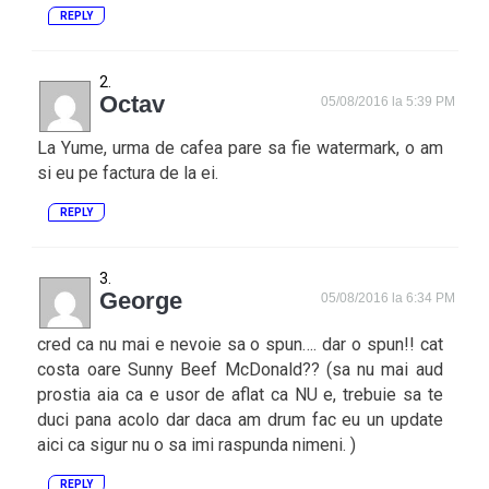
REPLY
Octav
05/08/2016 la 5:39 PM
La Yume, urma de cafea pare sa fie watermark, o am
si eu pe factura de la ei.
REPLY
George
05/08/2016 la 6:34 PM
cred ca nu mai e nevoie sa o spun…. dar o spun!! cat
costa oare Sunny Beef McDonald?? (sa nu mai aud
prostia aia ca e usor de aflat ca NU e, trebuie sa te
duci pana acolo dar daca am drum fac eu un update
aici ca sigur nu o sa imi raspunda nimeni. )
REPLY