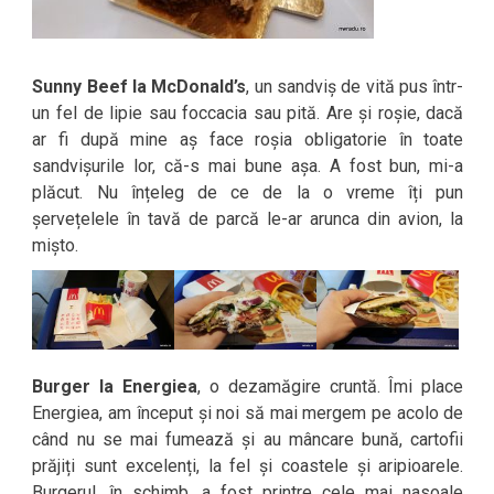
Sunny Beef la McDonald’s
, un sandviș de vită pus într-
un fel de lipie sau foccacia sau pită. Are și roșie, dacă
ar fi după mine aș face roșia obligatorie în toate
sandvișurile lor, că-s mai bune așa. A fost bun, mi-a
plăcut. Nu înțeleg de ce de la o vreme îți pun
șervețelele în tavă de parcă le-ar arunca din avion, la
mișto.
Burger la Energiea
, o dezamăgire cruntă. Îmi place
Energiea, am început și noi să mai mergem pe acolo de
când nu se mai fumează și au mâncare bună, cartofii
prăjiți sunt excelenți, la fel și coastele și aripioarele.
Burgerul, în schimb, a fost printre cele mai nasoale