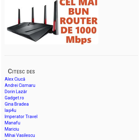
Citesc des
Alex Ciucă
Andrei Cismaru
Dorin Lazăr
Gadget.ro
Gina Bradea
Iași4u
Imperator Travel
Manafu
Mariciu
Mihai Vasilescu