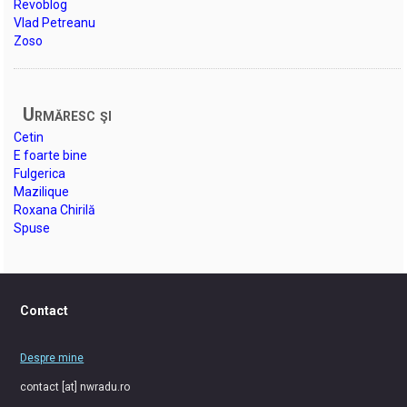
Revoblog
Vlad Petreanu
Zoso
Urmăresc şi
Cetin
E foarte bine
Fulgerica
Mazilique
Roxana Chirilă
Spuse
Contact
Despre mine
contact [at] nwradu.ro