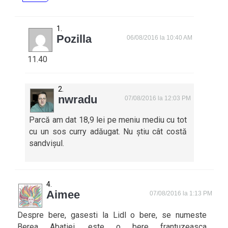
Pozilla
06/08/2016 la 10:40 AM
11.40
nwradu
07/08/2016 la 12:03 PM
Parcă am dat 18,9 lei pe meniu mediu cu tot
cu un sos curry adăugat. Nu știu cât costă
sandvișul.
Aimee
07/08/2016 la 1:13 PM
Despre bere, gasesti la Lidl o bere, se numeste
Berea Abatiei, este o bere frantuzeasca