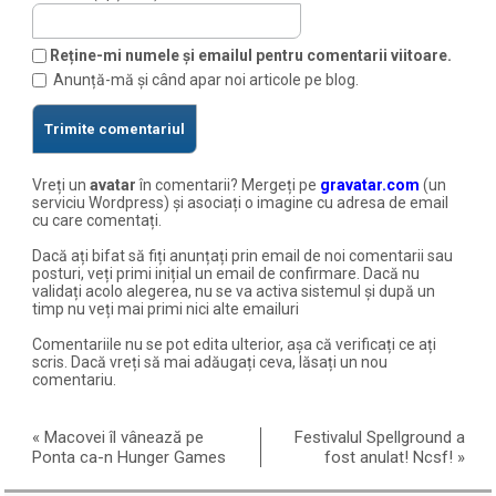
Reține-mi numele și emailul pentru comentarii viitoare.
Anunță-mă și când apar noi articole pe blog.
Vreți un
avatar
în comentarii? Mergeți pe
gravatar.com
(un
serviciu Wordpress) și asociați o imagine cu adresa de email
cu care comentați.
Dacă ați bifat să fiți anunțați prin email de noi comentarii sau
posturi, veți primi inițial un email de confirmare. Dacă nu
validați acolo alegerea, nu se va activa sistemul și după un
timp nu veți mai primi nici alte emailuri
Comentariile nu se pot edita ulterior, așa că verificați ce ați
scris. Dacă vreți să mai adăugați ceva, lăsați un nou
comentariu.
«
Macovei îl vânează pe
Festivalul Spellground a
Ponta ca-n Hunger Games
fost anulat! Ncsf!
»