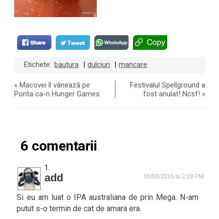
Etichete:
bautura
dulciuri
mancare
|
|
«
Macovei îl vânează pe
Festivalul Spellground a
Ponta ca-n Hunger Games
fost anulat! Ncsf!
»
6 comentarii
add
05/08/2016 la 2:28 PM
Si eu am luat o IPA australiana de prin Mega. N-am
putut s-o termin de cat de amara era.