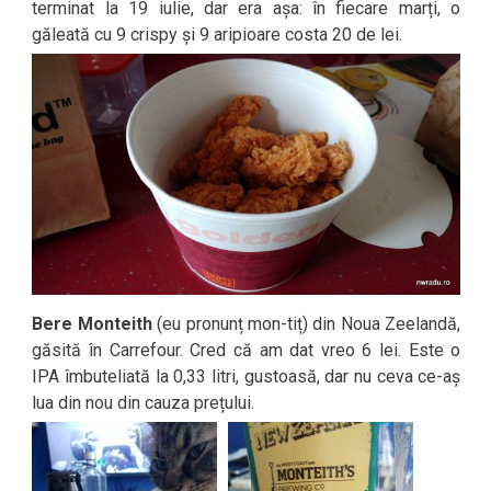
terminat la 19 iulie, dar era așa: în fiecare marți, o
găleată cu 9 crispy și 9 aripioare costa 20 de lei.
Bere Monteith
(eu pronunț mon-tiț) din Noua Zeelandă,
găsită în Carrefour. Cred că am dat vreo 6 lei. Este o
IPA îmbuteliată la 0,33 litri, gustoasă, dar nu ceva ce-aș
lua din nou din cauza prețului.