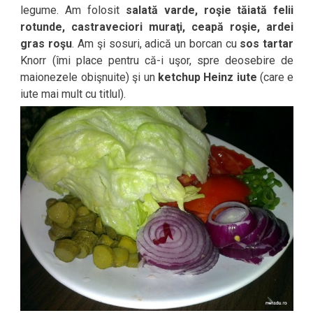
legume. Am folosit
salată varde, roşie tăiată felii
rotunde, castraveciori muraţi, ceapă roşie, ardei
gras roşu
. Am şi sosuri, adică un borcan cu
sos tartar
Knorr (îmi place pentru că-i uşor, spre deosebire de
maionezele obişnuite) şi un
ketchup Heinz iute
(care e
iute mai mult cu titlul).