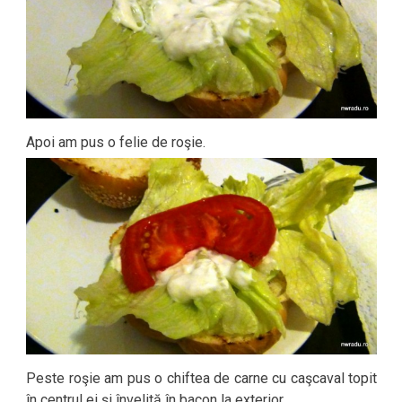
Apoi am pus o felie de roşie.
Peste roşie am pus o chiftea de carne cu caşcaval topit
în centrul ei şi învelită în bacon la exterior.