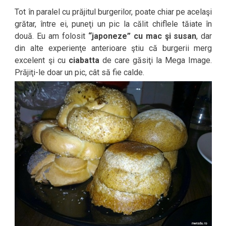
Tot în paralel cu prăjitul burgerilor, poate chiar pe acelaşi
grătar, între ei, puneţi un pic la călit chiflele tăiate în
două. Eu am folosit
“japoneze” cu mac şi susan
, dar
din alte experienţe anterioare ştiu că burgerii merg
excelent şi cu
ciabatta
de care găsiţi la Mega Image.
Prăjiţi-le doar un pic, cât să fie calde.