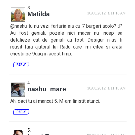
Matilda
30/08/2012 la 11:16 AM
@nashu tu nu vezi farfuria aia cu 7 burgeri acolo? :P
Au fost geniali, pozele nici macar nu incep sa
detalieze cat de geniali au fost. Desigur, n-as fi
reusit fara ajutorul lui Radu care imi citea si arata
chestii pe 9gag in acest timp.
REPLY
nashu_mare
30/08/2012 la 11:18 AM
Ah, deci tu ai mancat 5. M-am linistit atunci.
REPLY