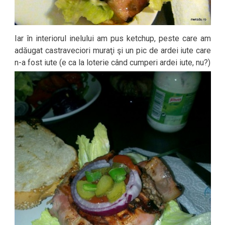
Iar în interiorul inelului am pus ketchup, peste care am
adăugat castraveciori muraţi şi un pic de ardei iute care
n-a fost iute (e ca la loterie când cumperi ardei iute, nu?)