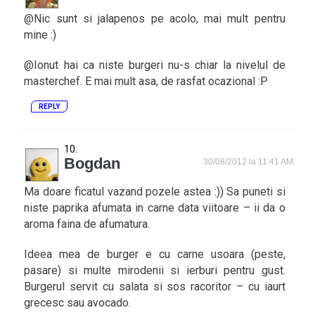
@Nic sunt si jalapenos pe acolo, mai mult pentru
mine :)
@Ionut hai ca niste burgeri nu-s chiar la nivelul de
masterchef. E mai mult asa, de rasfat ocazional :P
REPLY
Bogdan
30/08/2012 la 11:41 AM
Ma doare ficatul vazand pozele astea :)) Sa puneti si
niste paprika afumata in carne data viitoare – ii da o
aroma faina de afumatura.
Ideea mea de burger e cu carne usoara (peste,
pasare) si multe mirodenii si ierburi pentru gust.
Burgerul servit cu salata si sos racoritor – cu iaurt
grecesc sau avocado.