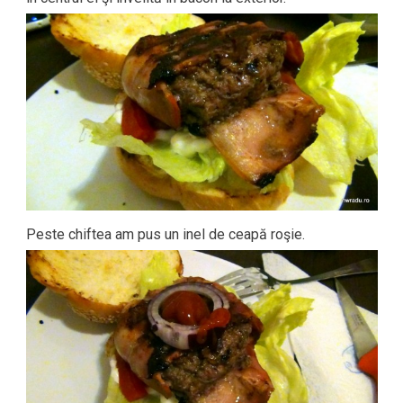
Peste chiftea am pus un inel de ceapă roşie.