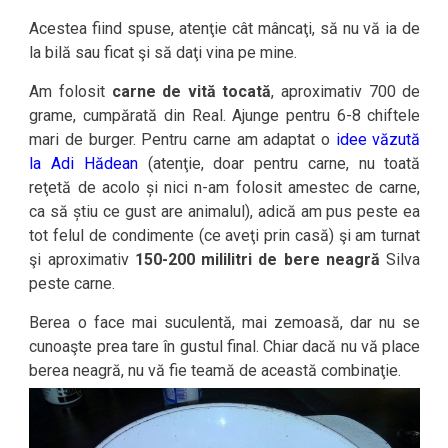
Acestea fiind spuse, atenţie cât mâncaţi, să nu vă ia de
la bilă sau ficat şi să daţi vina pe mine.
Am folosit
carne de vită tocată
, aproximativ 700 de
grame, cumpărată din Real. Ajunge pentru 6-8 chiftele
mari de burger. Pentru carne am adaptat o
idee văzută
la Adi Hădean
(atenţie, doar pentru carne, nu toată
reţetă de acolo și nici n-am folosit amestec de carne,
ca să știu ce gust are animalul), adică am pus peste ea
tot felul de condimente (ce aveţi prin casă) şi am turnat
şi aproximativ
150-200 mililitri de bere neagră
Silva
peste carne.
Berea o face mai suculentă, mai zemoasă, dar nu se
cunoaşte prea tare în gustul final. Chiar dacă nu vă place
berea neagră, nu vă fie teamă de această combinaţie.