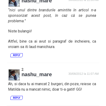
nashu_mare
“nici unul dintre brandurile amintite în articol n-a
sponsorizat acest post, în caz că se punea
problema.”
Niste bulangii!
Altfel, bine ca ai avut si paragraf de incheiere, ca
vroiam sa iti laud manichiura.
REPLY
nashu_mare
30/08/2012 la 11:07 AM
Ah, si daca tu ai mancat 2 burgeri, din poze, reiese ca
Matilda nu a mancat nimic, doar ti-a gatit! GG!
REPLY