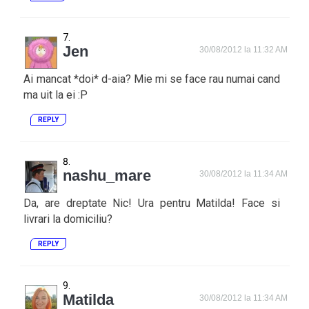
Jen
30/08/2012 la 11:32 AM
Ai mancat *doi* d-aia? Mie mi se face rau numai cand
ma uit la ei :P
REPLY
nashu_mare
30/08/2012 la 11:34 AM
Da, are dreptate Nic! Ura pentru Matilda! Face si
livrari la domiciliu?
REPLY
Matilda
30/08/2012 la 11:34 AM