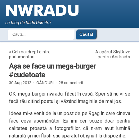
un blog de Radu Dumitru
«
Cel mai drept dintre
A apărut SkyDrive
parlamentari
pentru Android
»
Așa se face un mega-burger
#cudetoate
30 Aug 2012 ·
GÂNDURI
·
28 comentarii
OK, mega-burger nwradu, făcut în casă. Sper să nu vi se
facă rău citind postul şi văzând imaginile de mai jos.
Ideea mi-a venit de la un post de pe 9gag în care cineva
face ceva asemănător. Eu îmi cer scuze doar pentru
calitatea proastă a fotografiilor, că n-am avut lumină
naturală şi nici flash sau aparatul obişnuit la dispoziţie.