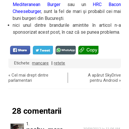
Mediteranean Burger
sau un
HRC Bacon
Cheeseburger
, sunt la fel de mari şi probabil cei mai
buni burgeri din Bucureşti.
nici unul dintre brandurile amintite în articol n-a
sponsorizat acest post, în caz că se punea problema.
Etichete:
mancare
retete
|
«
Cel mai drept dintre
A apărut SkyDrive
parlamentari
pentru Android
»
28 comentarii
30/08/2012 la 11:06 AM