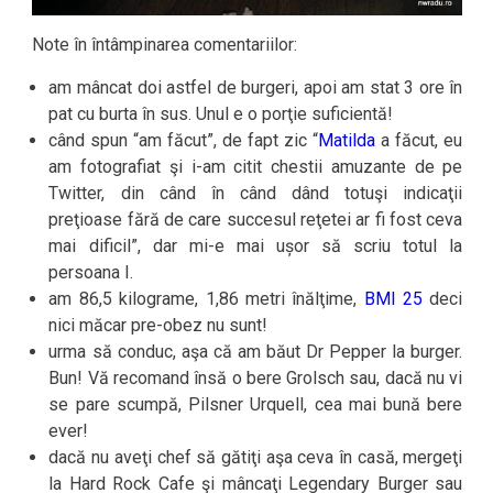
Note în întâmpinarea comentariilor:
am mâncat doi astfel de burgeri, apoi am stat 3 ore în
pat cu burta în sus. Unul e o porţie suficientă!
când spun “am făcut”, de fapt zic “
Matilda
a făcut, eu
am fotografiat şi i-am citit chestii amuzante de pe
Twitter, din când în când dând totuşi indicaţii
preţioase fără de care succesul reţetei ar fi fost ceva
mai dificil”, dar mi-e mai ușor să scriu totul la
persoana I.
am 86,5 kilograme, 1,86 metri înălţime,
BMI 25
deci
nici măcar pre-obez nu sunt!
urma să conduc, aşa că am băut Dr Pepper la burger.
Bun! Vă recomand însă o bere Grolsch sau, dacă nu vi
se pare scumpă, Pilsner Urquell, cea mai bună bere
ever!
dacă nu aveţi chef să gătiţi aşa ceva în casă, mergeţi
la Hard Rock Cafe şi mâncaţi Legendary Burger sau