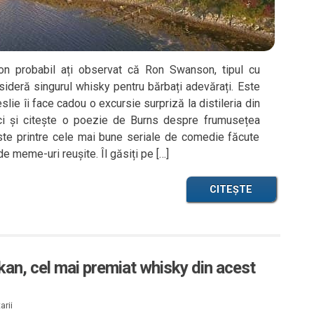
ion probabil ați observat că Ron Swanson, tipul cu
sideră singurul whisky pentru bărbați adevărați. Este
lie îi face cadou o excursie surpriză la distileria din
ânci și citește o poezie de Burns despre frumusețea
, este printre cele mai bune seriale de comedie făcute
e meme-uri reușite. Îl găsiți pe […]
CITEȘTE
an, cel mai premiat whisky din acest
rii