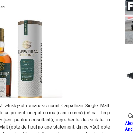
rii
ață whisky-ul românesc numit Carpathian Single Malt.
ste un proiect început cu mulți ani în urmă (că na… timp
Ci
oțieni pentru consultanță, ingrediente de calitate, în
Alex
 Malt (este de tipul no age statement, din ce văd) este
And