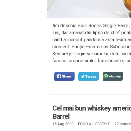
Am deschis Four Roses Single Barrel, 
luni, dar amânat din lipsă de chef pen
când a început pandemia asta n-am av
moment. Susține-mă cu un Subscribe: F
Kentucky. Originea numelui este ince
familiei proprietarului, fratelui său și c
Cel mai bun whiskey americ
Barrel
15 Aug 2020 ·
FOOD & LIFESTYLE
·
27 coment