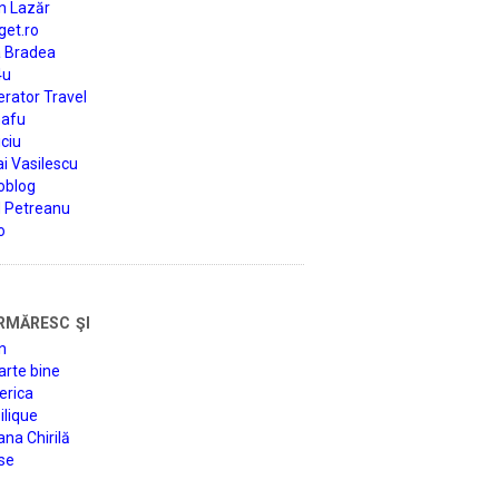
n Lazăr
get.ro
a Bradea
4u
rator Travel
afu
ciu
i Vasilescu
oblog
d Petreanu
o
rmăresc şi
n
arte bine
erica
lique
na Chirilă
se