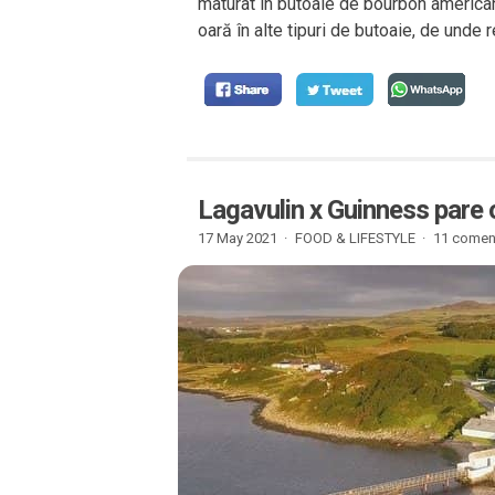
maturat în butoaie de bourbon america
oară în alte tipuri de butoaie, de unde r
Lagavulin x Guinness pare 
17 May 2021 ·
FOOD & LIFESTYLE
·
11 coment