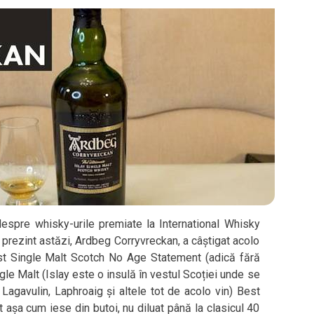
 despre whisky-urile premiate la International Whisky
prezint astăzi, Ardbeg Corryvreckan, a câștigat acolo
st Single Malt Scotch No Age Statement (adică fără
gle Malt (Islay este o insulă în vestul Scoției unde se
Lagavulin, Laphroaig și altele tot de acolo vin) Best
 așa cum iese din butoi, nu diluat până la clasicul 40