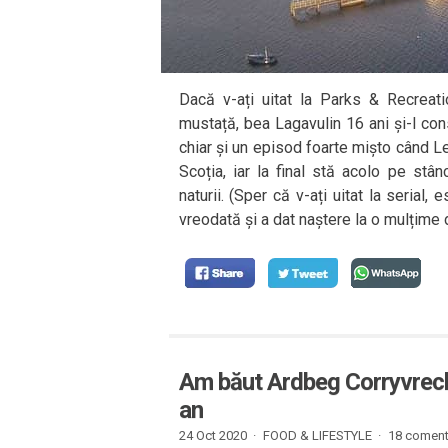
Dacă v-ați uitat la Parks & Recreat
mustață, bea Lagavulin 16 ani și-l con
chiar și un episod foarte mișto când Les
Scoția, iar la final stă acolo pe st
naturii. (Sper că v-ați uitat la serial
vreodată și a dat naștere la o mulțime d
Am băut Ardbeg Corryvreck
an
24 Oct 2020 ·
FOOD & LIFESTYLE
·
18 comenta