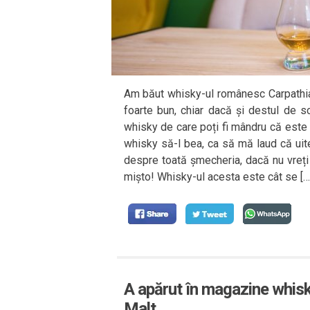
Am băut whisky-ul românesc Carpathian
foarte bun, chiar dacă și destul de 
whisky de care poți fi mândru că este
whisky să-l bea, ca să mă laud că uit
despre toată șmecheria, dacă nu vreți te
mișto! Whisky-ul acesta este cât se […
A apărut în magazine whis
Malt