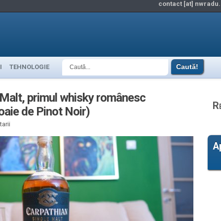
contact [at] nwradu.
I
TEHNOLOGIE
 Malt, primul whisky românesc
R
oaie de Pinot Noir)
arii
A