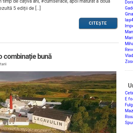
n timp de câțiva ani, #cumseface, apoi maturat a doua
Dori
ezultă 5 ediții de […]
Gad
Gin
Iași
CITEȘTE
Impe
Man
Mari
Miha
Rev
o combinație bună
Vla
Zos
arii
U
Ceti
E fo
Fulg
Mazi
Roxa
Spu