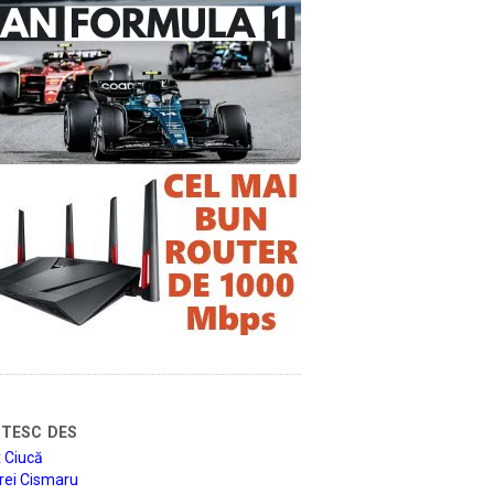
tesc des
 Ciucă
rei Cismaru