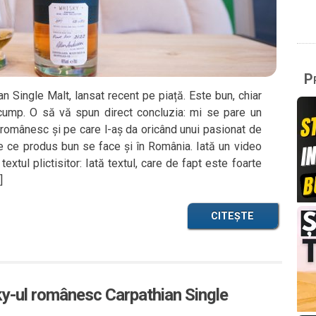
Pr
 Single Malt, lansat recent pe piață. Este bun, chiar
scump. O să vă spun direct concluzia: mi se pare un
 românesc și pe care l-aș da oricând unui pasionat de
e ce produs bun se face și în România. Iată un video
xtul plictisitor: Iată textul, care de fapt este foarte
]
CITEȘTE
ky-ul românesc Carpathian Single