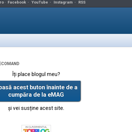
ro ·
Facebook
·
YouTube
·
Instagram
·
RSS
ecomand
Îți place blogul meu?
pasă acest buton înainte de a
cumpăra de la eMAG
și vei susține acest site.