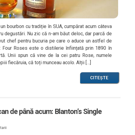
un bourbon cu tradiție în SUA, cumpărat acum câteva
tru degustări. Nu zic că n-am băut deloc, dar parcă de
ut chef pentru bucuria pe care o aduce un astfel de
our Roses este o distilerie înființată prin 1890 în
rtă. Unii spun că vine de la cei patru Rose, numele
opiii fiecăruia, că toți munceau acolo. Alții […]
CITEȘTE
an de până acum: Blanton’s Single
arii