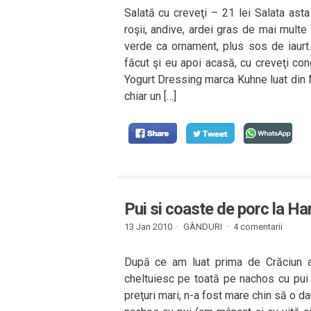
Salată cu creveţi – 21 lei Salata asta 
roşii, andive, ardei gras de mai multe
verde ca ornament, plus sos de iaurt.
făcut şi eu apoi acasă, cu creveţi cong
Yogurt Dressing marca Kuhne luat din 
chiar un […]
Pui si coaste de porc la H
13 Jan 2010 ·
GÂNDURI
·
4 comentarii
După ce am luat prima de Crăciun a
cheltuiesc pe toată pe nachos cu pui ş
preţuri mari, n-a fost mare chin să o da