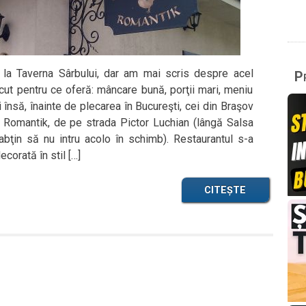
la Taverna Sârbului, dar am mai scris despre acel
Pr
scut pentru ce oferă: mâncare bună, porţii mari, meniu
zi însă, înainte de plecarea în Bucureşti, cei din Braşov
 Romantik, de pe strada Pictor Luchian (lângă Salsa
ţin să nu intru acolo în schimb). Restaurantul s-a
ecorată în stil […]
CITEȘTE