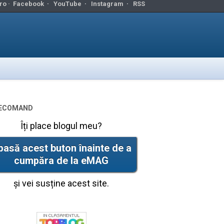
ro ·
Facebook
·
YouTube
·
Instagram
·
RSS
ecomand
Îți place blogul meu?
pasă acest buton înainte de a
cumpăra de la eMAG
și vei susține acest site.