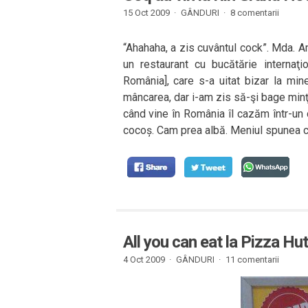
15 Oct 2009 ·
GÂNDURI
·
8 comentarii
“Ahahaha, a zis cuvântul cock”. Mda. Am
un restaurant cu bucătărie internaţi
România], care s-a uitat bizar la mi
mâncarea, dar i-am zis să-şi bage minţi
când vine în România îl cazăm într-un 
cocoș. Cam prea albă. Meniul spunea c
All you can eat la Pizza Hut
4 Oct 2009 ·
GÂNDURI
·
11 comentarii