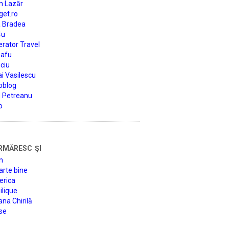
n Lazăr
get.ro
a Bradea
4u
rator Travel
afu
ciu
i Vasilescu
oblog
d Petreanu
o
rmăresc şi
n
arte bine
erica
lique
na Chirilă
se