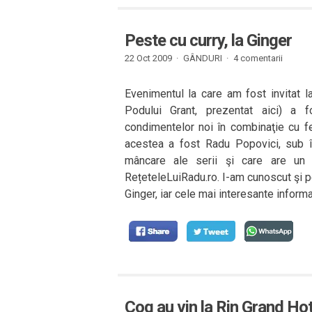
Peste cu curry, la Ginger
22 Oct 2009 ·
GÂNDURI
·
4 comentarii
Evenimentul la care am fost invitat la
Podului Grant, prezentat aici) a f
condimentelor noi în combinaţie cu fe
acestea a fost Radu Popovici, sub în
mâncare ale serii şi care are un b
RețeteleLuiRadu.ro. I-am cunoscut şi p
Ginger, iar cele mai interesante informaţ
Coq au vin la Rin Grand Hot