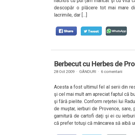
nachos cu pui (am mâncat şi cu vită c
descopăr o plăcere tot mai mare di
lacrimile, dar […]
Berbecut cu Herbes de Pro
28 Oct 2009 ·
GÂNDURI
·
6 comentarii
Acesta a fost ultimul fel al serii din
şi cel mai mult am apreciat faptul că b
şi fără pielite. Conform reţetei lui Ra
de muştar, ierburi de Provence, sare, p
garnitură de cartofi daţi şi ei cu ier
că prefer totuşi că mâncarea să aibă un