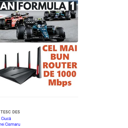
tesc des
 Ciucă
rei Cismaru