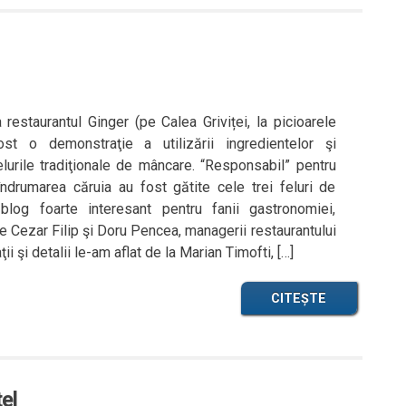
 restaurantul Ginger (pe Calea Griviței, la picioarele
ost o demonstraţie a utilizării ingredientelor şi
lurile tradiţionale de mâncare. “Responsabil” pentru
drumarea căruia au fost gătite cele trei feluri de
log foarte interesant pentru fanii gastronomiei,
e Cezar Filip şi Doru Pencea, managerii restaurantului
ii şi detalii le-am aflat de la Marian Timofti, […]
CITEȘTE
el