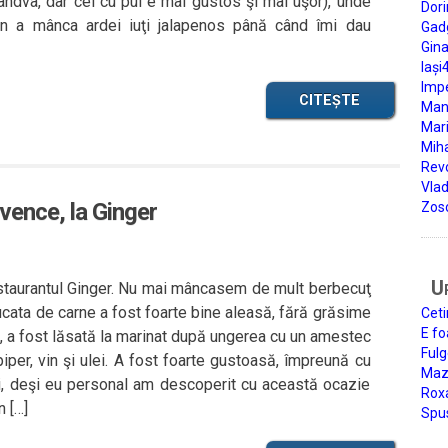
ândva, dar cel cu pui e mai gustos şi mai uşor), unde
Dori
n a mânca ardei iuţi jalapenos până când îmi dau
Gad
Gin
Iași
Impe
CITEȘTE
Man
Mari
Miha
Rev
Vla
vence, la Ginger
Zos
U
 restaurantul Ginger. Nu mai mâncasem de mult berbecuţ
ucata de carne a fost foarte bine aleasă, fără grăsime
Ceti
E fo
du, a fost lăsată la marinat după ungerea cu un amestec
Fulg
iper, vin şi ulei. A fost foarte gustoasă, împreună cu
Mazi
buri, deşi eu personal am descoperit cu această ocazie
Roxa
 […]
Spu