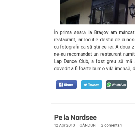
În prima seară la Braşov am mâncat 
restaurant, iar locul e destul de cuno
cu fotografii ca să ştii ce iei. A doua 
ne-au recomandat un restaurant numit
Lap Dance Club, a fost greu să mă ab
dovedit a fi foarte bun: o vilă imensă, d
Pe la Nordsee
12 Apr 2010 ·
GÂNDURI
·
2 comentarii