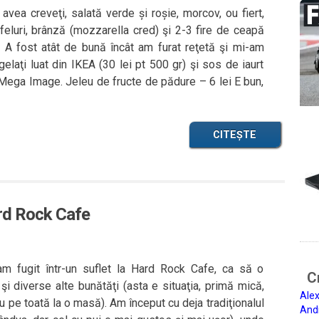
avea creveţi, salată verde și roșie, morcov, ou fiert,
 feluri, brânză (mozzarella cred) şi 2-3 fire de ceapă
 A fost atât de bună încât am furat reţetă şi mi-am
elaţi luat din IKEA (30 lei pt 500 gr) şi sos de iaurt
Mega Image. Jeleu de fructe de pădure – 6 lei E bun,
CITEȘTE
ard Rock Cafe
m fugit într-un suflet la Hard Rock Cafe, ca să o
Ci
i diverse alte bunătăţi (asta e situaţia, primă mică,
Alex
u pe toată la o masă). Am început cu deja tradiţionalul
And