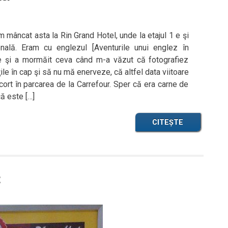
 mâncat asta la Rin Grand Hotel, unde la etajul 1 e şi
onală. Eram cu englezul [Aventurile unui englez în
ne şi a mormăit ceva când m-a văzut că fotografiez
le în cap şi să nu mă enerveze, că altfel data viitoare
cort în parcarea de la Carrefour. Sper că era carne de
ă este […]
CITEȘTE