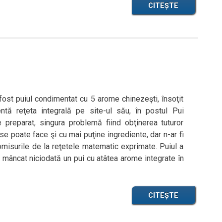
CITEȘTE
fost puiul condimentat cu 5 arome chinezeşti, însoţit
ntă reţeta integrală pe site-ul său, în postul Pui
preparat, singura problemă fiind obţinerea tuturor
 poate face şi cu mai puţine ingrediente, dar n-ar fi
omisurile de la reţetele matematic exprimate. Puiul a
 mâncat niciodată un pui cu atâtea arome integrate în
CITEȘTE