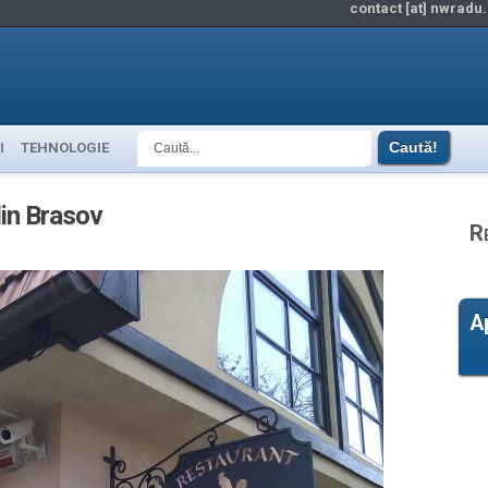
contact [at] nwradu.
I
TEHNOLOGIE
din Brasov
R
A