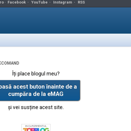
ro ·
Facebook
·
YouTube
·
Instagram
·
RSS
ecomand
Îți place blogul meu?
pasă acest buton înainte de a
cumpăra de la eMAG
și vei susține acest site.