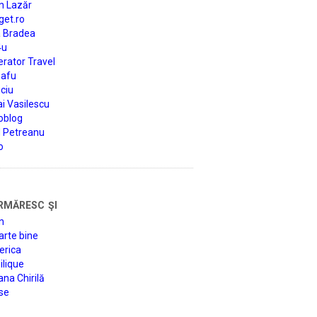
n Lazăr
get.ro
a Bradea
4u
rator Travel
afu
ciu
i Vasilescu
oblog
d Petreanu
o
rmăresc şi
n
arte bine
erica
lique
na Chirilă
se