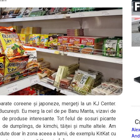
parate coreene și japoneze, mergeți la un KJ Center.
București. Eu merg la cel de pe Banu Manta, vizavi de
 de produse interesante. Tot felul de sosuri picante
Ci
 de dumplings, de kimchi, tăiței și multe altele. Am
Alex
ândute doar în zona aceea a lumii, de exemplu KitKat cu
And