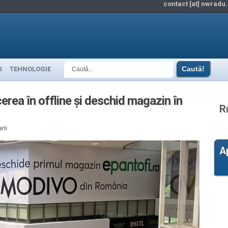
contact [at] nwradu.
I
TEHNOLOGIE
erea în offline și deschid magazin în
R
rii
A