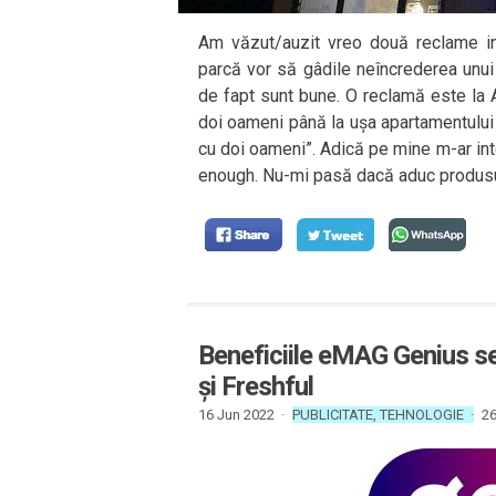
Am văzut/auzit vreo două reclame ine
parcă vor să gâdile neîncrederea unui
de fapt sunt bune. O reclamă este la A
doi oameni până la ușa apartamentului
cu doi oameni”. Adică pe mine m-ar int
enough. Nu-mi pasă dacă aduc produsu
Beneficiile eMAG Genius se 
și Freshful
16 Jun 2022 ·
PUBLICITATE
,
TEHNOLOGIE
·
26