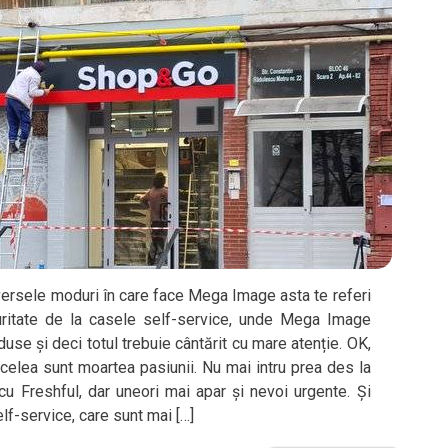
iversele moduri în care face Mega Image asta te referi
ritate de la casele self-service, unde Mega Image
use și deci totul trebuie cântărit cu mare atenție. OK,
celea sunt moartea pasiunii. Nu mai intru prea des la
 Freshful, dar uneori mai apar și nevoi urgente. Și
lf-service, care sunt mai […]