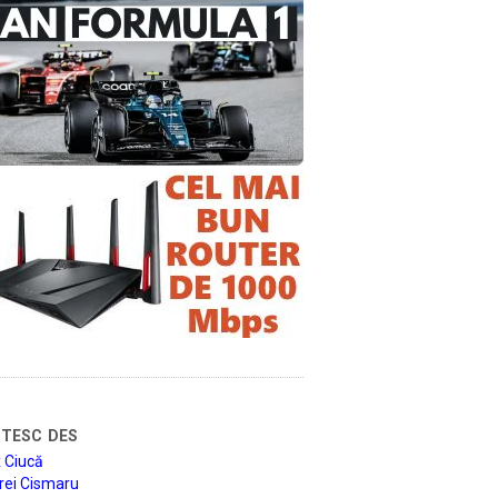
tesc des
 Ciucă
rei Cismaru