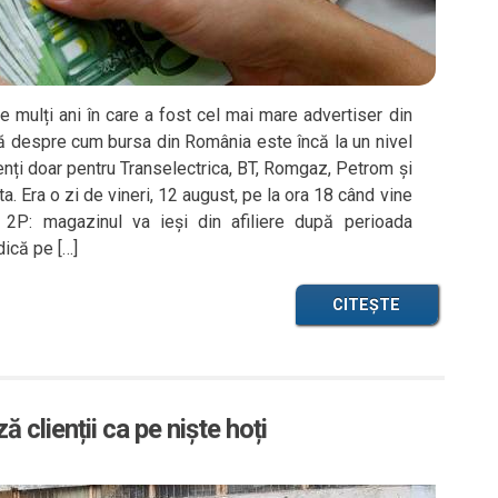
te mulți ani în care a fost cel mai mare advertiser din
să despre cum bursa din România este încă la un nivel
zenți doar pentru Transelectrica, BT, Romgaz, Petrom și
. Era o zi de vineri, 12 august, pe la ora 18 când vine
 2P: magazinul va ieși din afiliere după perioada
dică pe […]
CITEȘTE
 clienții ca pe niște hoți