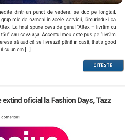
dite dintr-un punct de vedere: se duc pe longtail,
 grup mic de oameni în acele servicii, lămurindu-i că
ltex. La final spune ceva de genul “Altex – livrăm cu
 tău” sau ceva așa. Accentul meu este pus pe “livrăm
eresa să aud că se livrează până în casă, that’s good
l cu un om […]
CITEȘTE
extind oficial la Fashion Days, Tazz
 comentarii