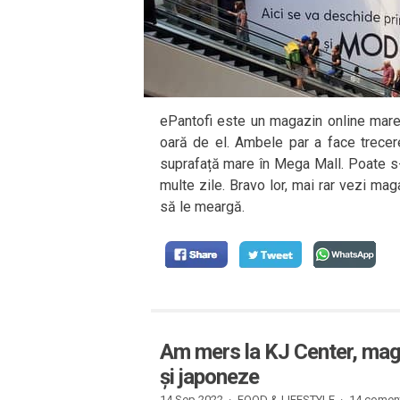
ePantofi este un magazin online mare
oară de el. Ambele par a face trecer
suprafață mare în Mega Mall. Poate s-
multe zile. Bravo lor, mai rar vezi mag
să le meargă.
Am mers la KJ Center, mag
și japoneze
14 Sep 2022 ·
FOOD & LIFESTYLE
·
14 coment