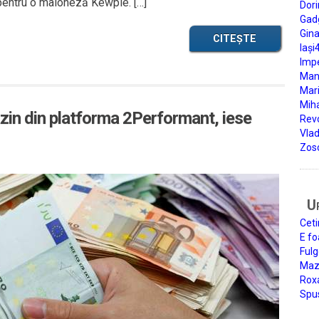
pentru o maioneză Kewpie. […]
Dori
Gad
Gin
CITEȘTE
Iași
Impe
Man
Mari
Miha
zin din platforma 2Performant, iese
Rev
Vla
Zos
U
Ceti
E fo
Fulg
Mazi
Roxa
Spu