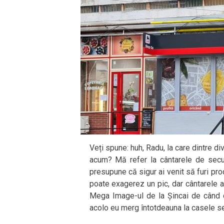
Veți spune: huh, Radu, la care dintre d
acum? Mă refer la cântarele de secu
presupune că sigur ai venit să furi prod
poate exagerez un pic, dar cântarele a
Mega Image-ul de la Șincai de când cu
acolo eu merg întotdeauna la casele se