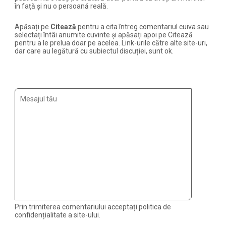
în față și nu o persoană reală.
Apăsați pe
Citează
pentru a cita întreg comentariul cuiva sau
selectați întâi anumite cuvinte și apăsați apoi pe Citează
pentru a le prelua doar pe acelea. Link-urile către alte site-uri,
dar care au legătură cu subiectul discuției, sunt ok.
Prin trimiterea comentariului acceptați politica de
confidențialitate a site-ului.