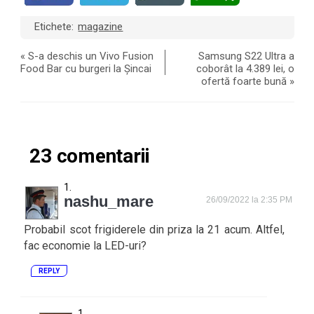
Etichete:
magazine
«
S-a deschis un Vivo Fusion
Samsung S22 Ultra a
Food Bar cu burgeri la Șincai
coborât la 4.389 lei, o
ofertă foarte bună
»
23 comentarii
nashu_mare
26/09/2022 la 2:35 PM
Probabil scot frigiderele din priza la 21 acum. Altfel,
fac economie la LED-uri?
REPLY