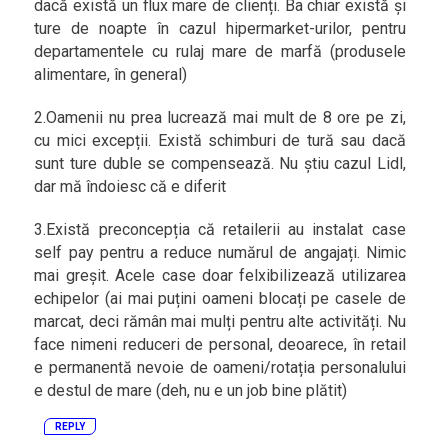
dacă există un flux mare de clienți. Ba chiar există și
ture de noapte în cazul hipermarket-urilor, pentru
departamentele cu rulaj mare de marfă (produsele
alimentare, în general)
2.Oamenii nu prea lucrează mai mult de 8 ore pe zi,
cu mici excepții. Există schimburi de tură sau dacă
sunt ture duble se compensează. Nu știu cazul Lidl,
dar mă îndoiesc că e diferit
3.Există preconcepția că retailerii au instalat case
self pay pentru a reduce numărul de angajați. Nimic
mai greșit. Acele case doar felxibilizează utilizarea
echipelor (ai mai puțini oameni blocați pe casele de
marcat, deci rămân mai mulți pentru alte activități. Nu
face nimeni reduceri de personal, deoarece, în retail
e permanentă nevoie de oameni/rotația personalului
e destul de mare (deh, nu e un job bine plătit)
REPLY