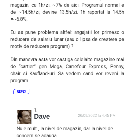
magazin, cu 1h/zi; ~7% de aici. Programul normal e
de ~14.5h/zi, devine 13.5h/zi. 1h raportat la 14.5h
=~6.8%;
Eu as pune problema altfel: angajatii lor primesc o
reducere de salariu lunar (sau o lipsa de crestere pe
motiv de reducere program) ?
Din manevra asta vor castiga celelalte magazine mai
de “cartier” gen Mega, Carrefour Express, Penny,
chair si Kaufland-uri. Sa vedem cand vor reveni la
program.
REPLY
Dave
26/09/2022 la 4:45 PM
Nu e mult , la nivel de magazin, dar la nivel de
concern se adauga…