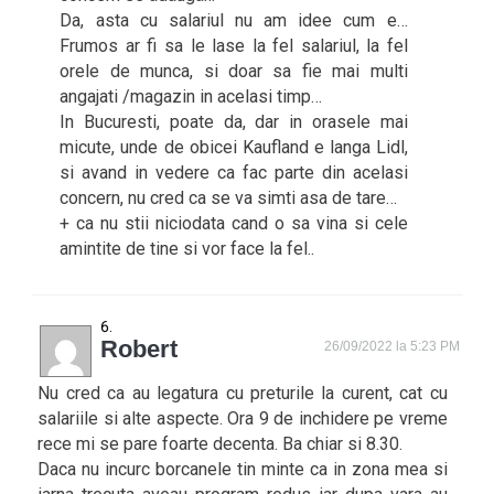
Da, asta cu salariul nu am idee cum e…
Frumos ar fi sa le lase la fel salariul, la fel
orele de munca, si doar sa fie mai multi
angajati /magazin in acelasi timp…
In Bucuresti, poate da, dar in orasele mai
micute, unde de obicei Kaufland e langa Lidl,
si avand in vedere ca fac parte din acelasi
concern, nu cred ca se va simti asa de tare…
+ ca nu stii niciodata cand o sa vina si cele
amintite de tine si vor face la fel..
Robert
26/09/2022 la 5:23 PM
Nu cred ca au legatura cu preturile la curent, cat cu
salariile si alte aspecte. Ora 9 de inchidere pe vreme
rece mi se pare foarte decenta. Ba chiar si 8.30.
Daca nu incurc borcanele tin minte ca in zona mea si