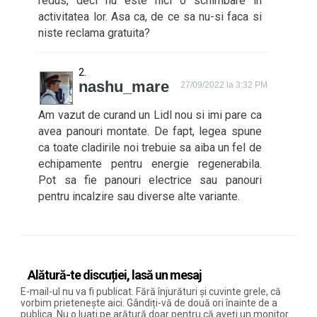
redus, deci nu este nici o schimbare in
activitatea lor. Asa ca, de ce sa nu-si faca si
niste reclama gratuita?
nashu_mare
27/09/2022 la 3:32 PM
Am vazut de curand un Lidl nou si imi pare ca
avea panouri montate. De fapt, legea spune
ca toate cladirile noi trebuie sa aiba un fel de
echipamente pentru energie regenerabila.
Pot sa fie panouri electrice sau panouri
pentru incalzire sau diverse alte variante.
Alătură-te discuției, lasă un mesaj
E-mail-ul nu va fi publicat. Fără înjurături și cuvinte grele, că
vorbim prietenește aici. Gândiți-vă de două ori înainte de a
publica. Nu o luați pe arătură doar pentru că aveți un monitor