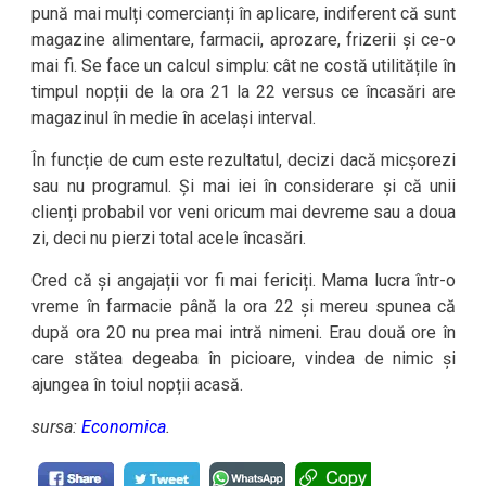
pună mai mulți comercianți în aplicare, indiferent că sunt
magazine alimentare, farmacii, aprozare, frizerii și ce-o
mai fi. Se face un calcul simplu: cât ne costă utilitățile în
timpul nopții de la ora 21 la 22 versus ce încasări are
magazinul în medie în același interval.
În funcție de cum este rezultatul, decizi dacă micșorezi
sau nu programul. Și mai iei în considerare și că unii
clienți probabil vor veni oricum mai devreme sau a doua
zi, deci nu pierzi total acele încasări.
Cred că și angajații vor fi mai fericiți. Mama lucra într-o
vreme în farmacie până la ora 22 și mereu spunea că
după ora 20 nu prea mai intră nimeni. Erau două ore în
care stătea degeaba în picioare, vindea de nimic și
ajungea în toiul nopții acasă.
sursa:
Economica
.