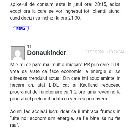
spike-ul de consum este in jurul orei 20:15, adica
exact ora la care se vor inghesui toti clientii atunci
cand decizi sa inchizi la ora 21:00.
REPLY
Donaukinder
27/09/2022 la 10:12 AM
Mie mi se pare mai mult o miscare PR prin care LIDL
vrea sa arate ca face economie la energie si se
alineaza trendului actual. Din cate imi aduc aminte, in
fiecare an, atat LIDL cat si Kaufland reduceau
programul de functionare cu 1-2 ore iarna revenind la
programul prelungit odata cu venirea primaverii.
Acum fac acelasi lucru doar ca il imbraca frumos in
“uite noi economisim energie, sa fie bine sa nu fie
rau”.