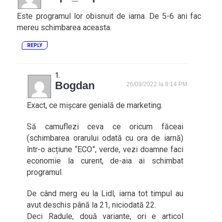
Este programul lor obisnuit de iarna. De 5-6 ani fac
mereu schimbarea aceasta.
REPLY
Bogdan
26/09/2022 la 8:14 PM
Exact, ce mișcare genială de marketing.
Să camuflezi ceva ce oricum făceai
(schimbarea orarului odată cu ora de iarnă)
într-o acțiune “ECO”, verde, vezi doamne faci
economie la curent, de-aia ai schimbat
programul.
De când merg eu la Lidl, iarna tot timpul au
avut deschis până la 21, niciodată 22.
Deci Radule, două variante, ori e articol