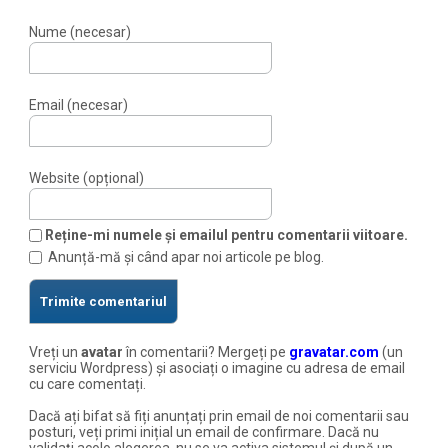
Nume (necesar)
Email (necesar)
Website (opțional)
Reține-mi numele și emailul pentru comentarii viitoare.
Anunță-mă și când apar noi articole pe blog.
Vreți un
avatar
în comentarii? Mergeți pe
gravatar.com
(un
serviciu Wordpress) și asociați o imagine cu adresa de email
cu care comentați.
Dacă ați bifat să fiți anunțați prin email de noi comentarii sau
posturi, veți primi inițial un email de confirmare. Dacă nu
validați acolo alegerea, nu se va activa sistemul și după un