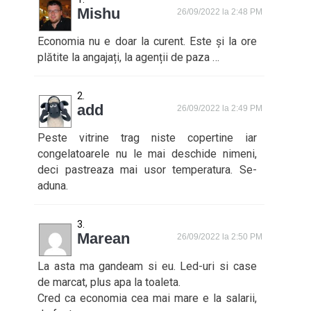
Mishu
26/09/2022 la 2:48 PM
Economia nu e doar la curent. Este și la ore
plătite la angajați, la agenții de paza …
add
26/09/2022 la 2:49 PM
Peste vitrine trag niste copertine iar
congelatoarele nu le mai deschide nimeni,
deci pastreaza mai usor temperatura. Se-
aduna.
Marean
26/09/2022 la 2:50 PM
La asta ma gandeam si eu. Led-uri si case
de marcat, plus apa la toaleta.
Cred ca economia cea mai mare e la salarii,