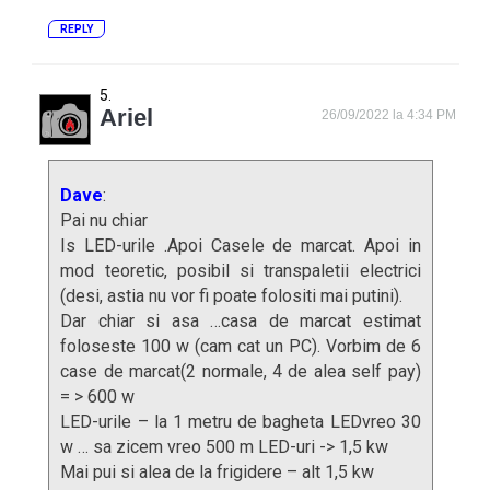
REPLY
Ariel
26/09/2022 la 4:34 PM
Dave
:
Pai nu chiar
Is LED-urile .Apoi Casele de marcat. Apoi in
mod teoretic, posibil si transpaletii electrici
(desi, astia nu vor fi poate folositi mai putini).
Dar chiar si asa …casa de marcat estimat
foloseste 100 w (cam cat un PC). Vorbim de 6
case de marcat(2 normale, 4 de alea self pay)
= > 600 w
LED-urile – la 1 metru de bagheta LEDvreo 30
w … sa zicem vreo 500 m LED-uri -> 1,5 kw
Mai pui si alea de la frigidere – alt 1,5 kw