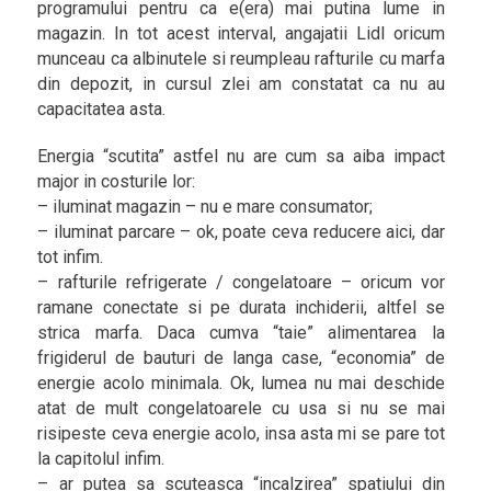
programului pentru ca e(era) mai putina lume in
magazin. In tot acest interval, angajatii Lidl oricum
munceau ca albinutele si reumpleau rafturile cu marfa
din depozit, in cursul zlei am constatat ca nu au
capacitatea asta.
Energia “scutita” astfel nu are cum sa aiba impact
major in costurile lor:
– iluminat magazin – nu e mare consumator;
– iluminat parcare – ok, poate ceva reducere aici, dar
tot infim.
– rafturile refrigerate / congelatoare – oricum vor
ramane conectate si pe durata inchiderii, altfel se
strica marfa. Daca cumva “taie” alimentarea la
frigiderul de bauturi de langa case, “economia” de
energie acolo minimala. Ok, lumea nu mai deschide
atat de mult congelatoarele cu usa si nu se mai
risipeste ceva energie acolo, insa asta mi se pare tot
la capitolul infim.
– ar putea sa scuteasca “incalzirea” spatiului din