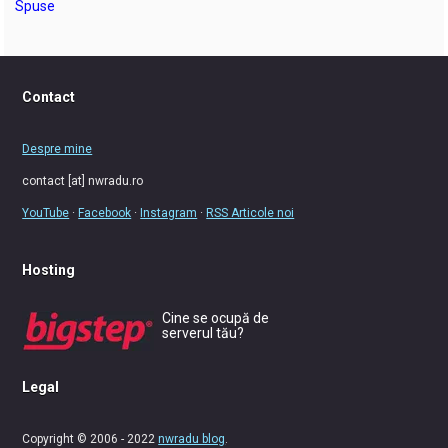
Spuse
Contact
Despre mine
contact [at] nwradu.ro
YouTube
·
Facebook
·
Instagram
·
RSS Articole noi
Hosting
Cine se ocupă de
serverul tău?
Legal
Copyright © 2006 - 2022
nwradu blog
.