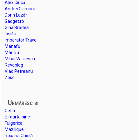
Alex Ciucă
Andrei Cismaru
Dorin Lazăr
Gadget.ro
Gina Bradea
Iași4u
Imperator Travel
Manafu
Mariciu
Mihai Vasilescu
Revoblog
Vlad Petreanu
Zoso
Urmăresc şi
Cetin
E foarte bine
Fulgerica
Mazilique
Roxana Chirilă