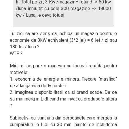
In Total pe zi , 3 Kw /magazin– rotund -> 60 kw
/luna inmultit cu cele 300 magazine -> 18000
kw / Luna…e ceva totusi
Tu zici ca are sens sa inchida un magazin pentru o
economie de 3kW echivalent (3*2 lei) = 6 lei / zi sau
180 lei / luna ?
WTF ?
Mie mi se pare o manevra nu tocmai reusita pentru
motivele:
1. economia de energie e minora. Fiecare “maslina”
se adauga insa dpdv costuri.
2. imaginea disponibilitatii ca si brand scade. De ce
sa mai merg in Lidl cand ma invat cu produsele altora
?
Subiectiv: eu sunt una din persoanele care mergea la
cumparaturi in Lidl cu 30 min inainte de inchiderea