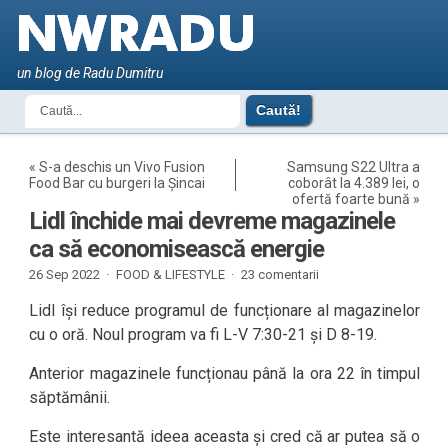
un blog de Radu Dumitru
«
S-a deschis un Vivo Fusion
Samsung S22 Ultra a
Food Bar cu burgeri la Șincai
coborât la 4.389 lei, o
ofertă foarte bună
»
Lidl închide mai devreme magazinele
ca să economisească energie
26 Sep 2022 ·
FOOD & LIFESTYLE
·
23 comentarii
Lidl își reduce programul de funcționare al magazinelor
cu o oră. Noul program va fi L-V 7:30-21 și D 8-19.
Anterior magazinele funcționau până la ora 22 în timpul
săptămânii.
Este interesantă ideea aceasta și cred că ar putea să o