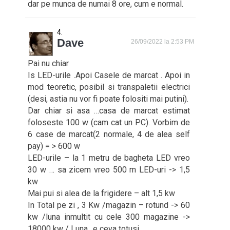
dar pe munca de numai 8 ore, cum e normal.
Dave
26/09/2022 la 2:53 PM
Pai nu chiar
Is LED-urile .Apoi Casele de marcat . Apoi in
mod teoretic, posibil si transpaletii electrici
(desi, astia nu vor fi poate folositi mai putini).
Dar chiar si asa …casa de marcat estimat
foloseste 100 w (cam cat un PC). Vorbim de
6 case de marcat(2 normale, 4 de alea self
pay) = > 600 w
LED-urile – la 1 metru de bagheta LED vreo
30 w … sa zicem vreo 500 m LED-uri -> 1,5
kw
Mai pui si alea de la frigidere – alt 1,5 kw
In Total pe zi , 3 Kw /magazin – rotund -> 60
kw /luna inmultit cu cele 300 magazine ->
18000 kw / Luna…e ceva totusi