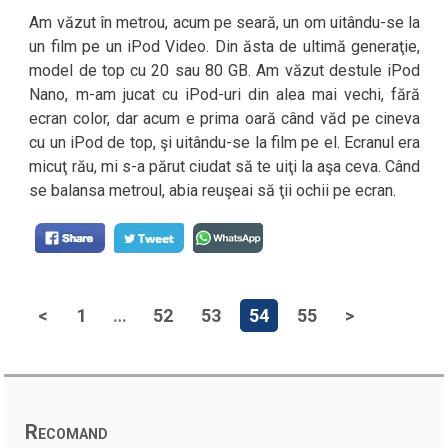
Am văzut în metrou, acum pe seară, un om uitându-se la
un film pe un iPod Video. Din ăsta de ultimă generaţie,
model de top cu 20 sau 80 GB. Am văzut destule iPod
Nano, m-am jucat cu iPod-uri din alea mai vechi, fără
ecran color, dar acum e prima oară când văd pe cineva
cu un iPod de top, şi uitându-se la film pe el. Ecranul era
micuţ rău, mi s-a părut ciudat să te uiţi la aşa ceva. Când
se balansa metroul, abia reuşeai să ţii ochii pe ecran.
<
1
…
52
53
54
55
>
Recomand