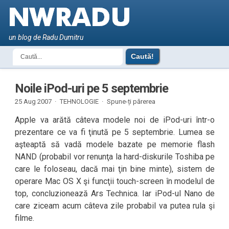
un blog de Radu Dumitru
Noile iPod-uri pe 5 septembrie
25 Aug 2007 ·
TEHNOLOGIE
·
Spune-ți părerea
Apple va arătă câteva modele noi de iPod-uri într-o
prezentare ce va fi ţinută pe 5 septembrie. Lumea se
aşteaptă să vadă modele bazate pe memorie flash
NAND (probabil vor renunţa la hard-diskurile Toshiba pe
care le foloseau, dacă mai ţin bine minte), sistem de
operare Mac OS X şi funcţii touch-screen în modelul de
top, concluzionează Ars Technica. Iar iPod-ul Nano de
care ziceam acum câteva zile probabil va putea rula şi
filme.