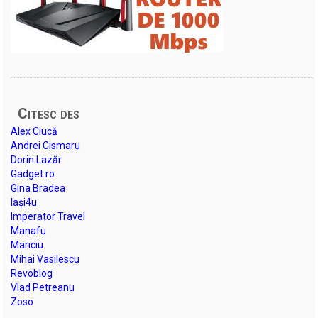
Citesc des
Alex Ciucă
Andrei Cismaru
Dorin Lazăr
Gadget.ro
Gina Bradea
Iași4u
Imperator Travel
Manafu
Mariciu
Mihai Vasilescu
Revoblog
Vlad Petreanu
Zoso