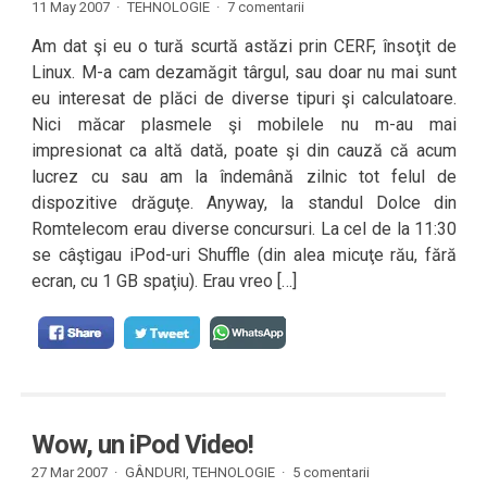
11 May 2007 ·
TEHNOLOGIE
·
7 comentarii
Am dat şi eu o tură scurtă astăzi prin CERF, însoţit de
Linux. M-a cam dezamăgit târgul, sau doar nu mai sunt
eu interesat de plăci de diverse tipuri şi calculatoare.
Nici măcar plasmele şi mobilele nu m-au mai
impresionat ca altă dată, poate şi din cauză că acum
lucrez cu sau am la îndemână zilnic tot felul de
dispozitive drăguţe. Anyway, la standul Dolce din
Romtelecom erau diverse concursuri. La cel de la 11:30
se câştigau iPod-uri Shuffle (din alea micuţe rău, fără
ecran, cu 1 GB spaţiu). Erau vreo […]
Wow, un iPod Video!
27 Mar 2007 ·
GÂNDURI
,
TEHNOLOGIE
·
5 comentarii