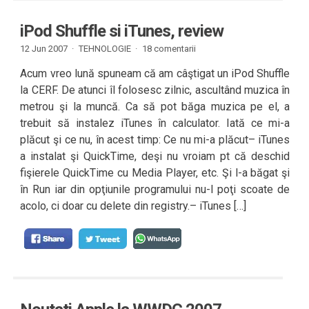
iPod Shuffle si iTunes, review
12 Jun 2007 ·
TEHNOLOGIE
·
18 comentarii
Acum vreo lună spuneam că am câştigat un iPod Shuffle
la CERF. De atunci îl folosesc zilnic, ascultând muzica în
metrou şi la muncă. Ca să pot băga muzica pe el, a
trebuit să instalez iTunes în calculator. Iată ce mi-a
plăcut şi ce nu, în acest timp: Ce nu mi-a plăcut– iTunes
a instalat şi QuickTime, deşi nu vroiam pt că deschid
fişierele QuickTime cu Media Player, etc. Şi l-a băgat şi
în Run iar din opţiunile programului nu-l poţi scoate de
acolo, ci doar cu delete din registry.– iTunes […]