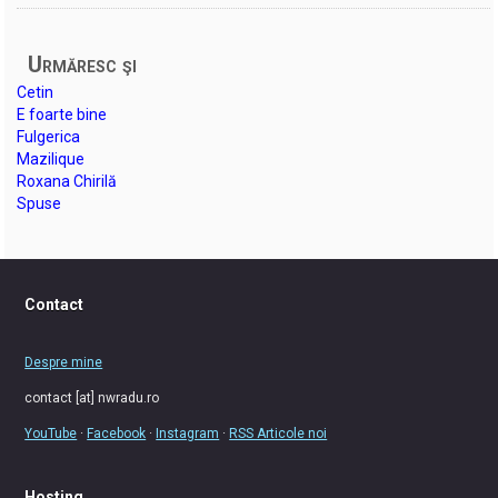
Urmăresc şi
Cetin
E foarte bine
Fulgerica
Mazilique
Roxana Chirilă
Spuse
Contact
Despre mine
contact [at] nwradu.ro
YouTube
·
Facebook
·
Instagram
·
RSS Articole noi
Hosting