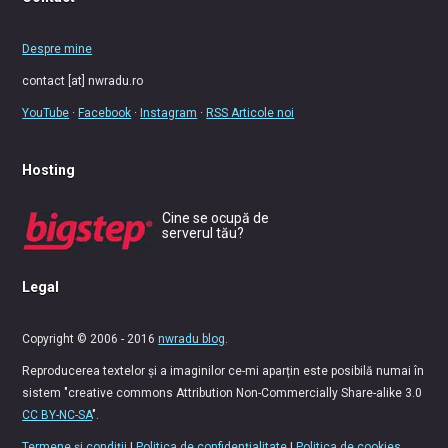
Despre mine
contact [at] nwradu.ro
YouTube
·
Facebook
·
Instagram
·
RSS Articole noi
Hosting
Cine se ocupă de
serverul tău?
Legal
Copyright © 2006 - 2016
nwradu blog
.
Reproducerea textelor și a imaginilor ce-mi aparțin este posibilă numai în
sistem "creative commons Attribution Non-Commercially Share-alike 3.0
CC BY-NC-SA
".
Termene și condiții
|
Politica de confidențialitate
|
Politica de cookies