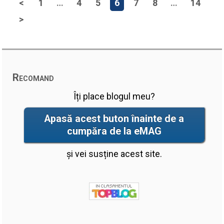
<
1
…
4
5
6
7
8
…
14
>
Recomand
Îți place blogul meu?
Apasă acest buton înainte de a
cumpăra de la eMAG
și vei susține acest site.