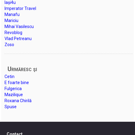
Iași4u
Imperator Travel
Manafu
Mariciu
Mihai Vasilescu
Revoblog
Vlad Petreanu
Zoso
Urmăresc şi
Cetin
E foarte bine
Fulgerica
Mazilique
Roxana Chirilă
Spuse
Contact