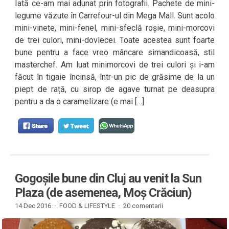
Iată ce-am mai adunat prin fotografii. Pachete de mini-
legume văzute în Carrefour-ul din Mega Mall. Sunt acolo
mini-vinete, mini-fenel, mini-sfeclă roșie, mini-morcovi
de trei culori, mini-dovlecei. Toate acestea sunt foarte
bune pentru a face vreo mâncare simandicoasă, stil
masterchef. Am luat minimorcovi de trei culori și i-am
făcut în tigaie încinsă, într-un pic de grăsime de la un
piept de rață, cu sirop de agave turnat pe deasupra
pentru a da o caramelizare (e mai […]
Gogoșile bune din Cluj au venit la Sun
Plaza (de asemenea, Moș Crăciun)
14 Dec 2016 ·
FOOD & LIFESTYLE
·
20 comentarii