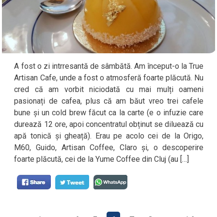
A fost o zi intrresantă de sâmbătă. Am început-o la True
Artisan Cafe, unde a fost o atmosferă foarte plăcută. Nu
cred că am vorbit niciodată cu mai mulți oameni
pasionați de cafea, plus că am băut vreo trei cafele
bune și un cold brew făcut ca la carte (e o infuzie care
durează 12 ore, apoi concentratul obținut se diluează cu
apă tonică și gheață). Erau pe acolo cei de la Origo,
M60, Guido, Artisan Coffee, Claro și, o descoperire
foarte plăcută, cei de la Yume Coffee din Cluj (au […]