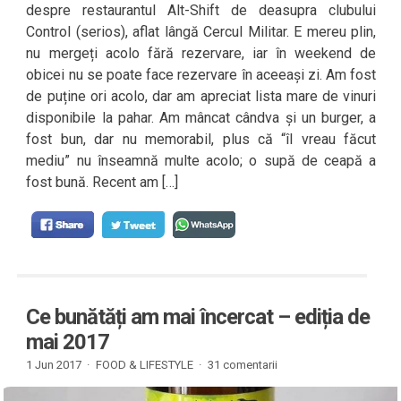
despre restaurantul Alt-Shift de deasupra clubului
Control (serios), aflat lângă Cercul Militar. E mereu plin,
nu mergeți acolo fără rezervare, iar în weekend de
obicei nu se poate face rezervare în aceeași zi. Am fost
de puține ori acolo, dar am apreciat lista mare de vinuri
disponibile la pahar. Am mâncat cândva și un burger, a
fost bun, dar nu memorabil, plus că “îl vreau făcut
mediu” nu înseamnă multe acolo; o supă de ceapă a
fost bună. Recent am […]
Ce bunătăți am mai încercat – ediția de
mai 2017
1 Jun 2017 ·
FOOD & LIFESTYLE
·
31 comentarii