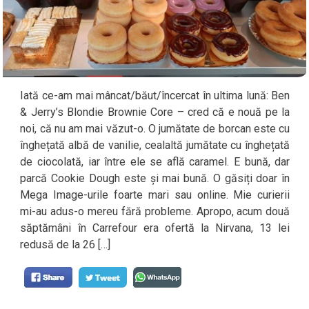
Iată ce-am mai mâncat/băut/încercat în ultima lună: Ben
& Jerry’s Blondie Brownie Core – cred că e nouă pe la
noi, că nu am mai văzut-o. O jumătate de borcan este cu
înghețată albă de vanilie, cealaltă jumătate cu înghețată
de ciocolată, iar între ele se află caramel. E bună, dar
parcă Cookie Dough este și mai bună. O găsiți doar în
Mega Image-urile foarte mari sau online. Mie curierii
mi-au adus-o mereu fără probleme. Apropo, acum două
săptămâni în Carrefour era ofertă la Nirvana, 13 lei
redusă de la 26 […]