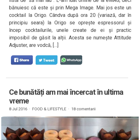
lista de “să mai iau”. L-am luat online de la eMAG, deci
bănuiesc că este și prin Mega Image. Mai jos este un
cocktail la Origo. Cândva după ora 20 (variază, dar în
principiu seara) la Origo se oprește espressorul și
încep cocktailurile, unele create de ei și practic
imposibil de găsit la alții. Acesta se numește Attitude
Adjuster, are vodcă, […]
Ce bunătăți am mai încercat în ultima
vreme
8 Jul 2016 ·
FOOD & LIFESTYLE
·
18 comentarii