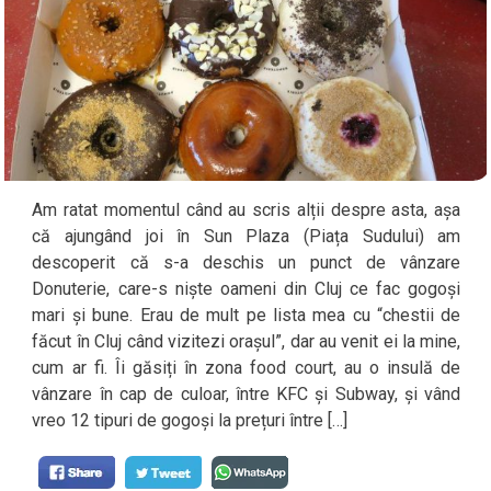
Am ratat momentul când au scris alții despre asta, așa
că ajungând joi în Sun Plaza (Piața Sudului) am
descoperit că s-a deschis un punct de vânzare
Donuterie, care-s niște oameni din Cluj ce fac gogoși
mari și bune. Erau de mult pe lista mea cu “chestii de
făcut în Cluj când vizitezi orașul”, dar au venit ei la mine,
cum ar fi. Îi găsiți în zona food court, au o insulă de
vânzare în cap de culoar, între KFC și Subway, și vând
vreo 12 tipuri de gogoși la prețuri între […]