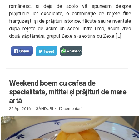
românesc, și deja de acolo vă spuneam despre
prăjiturile lor excelente, o combinație de rețete fine
franțuzești și de prăjituri istorice, făcute sau reinventate
după rețete de acum un secol. Între timp, acum vreo
două săptămâni, grupul Zexe s-a extins cu Zexe […]
Weekend boem cu cafea de
specialitate, mititei și prăjituri de mare
artă
25 Apr 2016 ·
GÂNDURI
·
17 comentarii