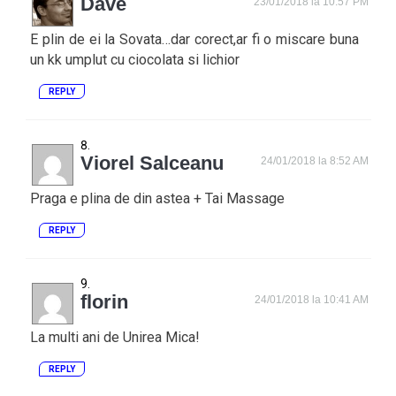
Dave
23/01/2018 la 10:57 PM
E plin de ei la Sovata…dar corect,ar fi o miscare buna
un kk umplut cu ciocolata si lichior
REPLY
Viorel Salceanu
24/01/2018 la 8:52 AM
Praga e plina de din astea + Tai Massage
REPLY
florin
24/01/2018 la 10:41 AM
La multi ani de Unirea Mica!
REPLY