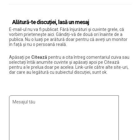
Alătură-te discuției, lasă un mesaj
E-mail-ul nu va fi publicat. Fără înjurături și cuvinte grele, că
vorbim prietenește aici. Gândiți-vă de două ori înainte de a
publica. Nu o luați pe arătură doar pentru că aveți un monitor
în față și nu o persoană reală.
Apăsați pe
Citează
pentru a cita întreg comentariul cuiva sau
selectați întâi anumite cuvinte și apăsați apoi pe Citează
pentru a le prelua doar pe acelea. Link-urile către alte site-uri,
dar care au legătură cu subiectul discuției, sunt ok.