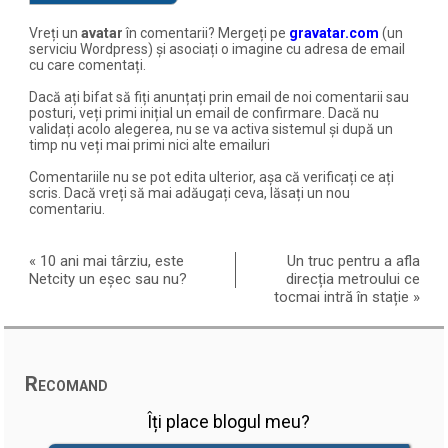
Vreți un
avatar
în comentarii? Mergeți pe
gravatar.com
(un
serviciu Wordpress) și asociați o imagine cu adresa de email
cu care comentați.
Dacă ați bifat să fiți anunțați prin email de noi comentarii sau
posturi, veți primi inițial un email de confirmare. Dacă nu
validați acolo alegerea, nu se va activa sistemul și după un
timp nu veți mai primi nici alte emailuri
Comentariile nu se pot edita ulterior, așa că verificați ce ați
scris. Dacă vreți să mai adăugați ceva, lăsați un nou
comentariu.
«
10 ani mai târziu, este
Un truc pentru a afla
Netcity un eșec sau nu?
direcția metroului ce
tocmai intră în stație
»
Recomand
Îți place blogul meu?