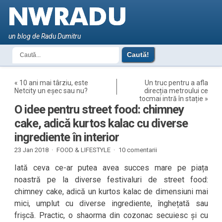
un blog de Radu Dumitru
«
10 ani mai târziu, este
Un truc pentru a afla
Netcity un eșec sau nu?
direcția metroului ce
tocmai intră în stație
»
O idee pentru street food: chimney
cake, adică kurtos kalac cu diverse
ingrediente în interior
23 Jan 2018 ·
FOOD & LIFESTYLE
·
10 comentarii
Iată ceva ce-ar putea avea succes mare pe piața
noastră pe la diverse festivaluri de street food:
chimney cake, adică un kurtos kalac de dimensiuni mai
mici, umplut cu diverse ingrediente, înghețată sau
frișcă. Practic, o shaorma din cozonac secuiesc și cu