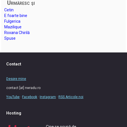
Urmăresc şi
Cetin
E foarte bine
Fulgerica
Mazilique
Roxana Chirilă
Spuse
Contact
Despre mine
contact [at] nwradu.ro
YouTube
·
Facebook
·
Instagram
·
RSS Articole noi
Hosting
Cine se ocupă de