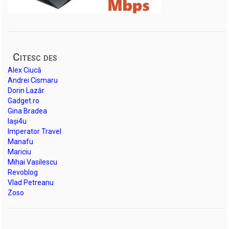
Citesc des
Alex Ciucă
Andrei Cismaru
Dorin Lazăr
Gadget.ro
Gina Bradea
Iași4u
Imperator Travel
Manafu
Mariciu
Mihai Vasilescu
Revoblog
Vlad Petreanu
Zoso