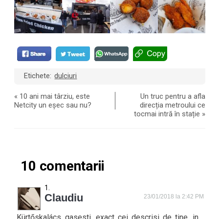
Etichete:
dulciuri
«
10 ani mai târziu, este
Un truc pentru a afla
Netcity un eșec sau nu?
direcția metroului ce
tocmai intră în stație
»
10 comentarii
Claudiu
23/01/2018 la 2:42 PM
Kürtőskalács gasesti, exact cei descrisi de tine, in