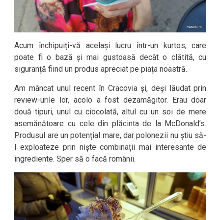
Acum închipuiți-vă același lucru într-un kurtos, care
poate fi o bază și mai gustoasă decât o clătită, cu
siguranță fiind un produs apreciat pe piața noastră.
Am mâncat unul recent în Cracovia și, deși lăudat prin
review-urile lor, acolo a fost dezamăgitor. Erau doar
două tipuri, unul cu ciocolată, altul cu un soi de mere
asemănătoare cu cele din plăcinta de la McDonald’s.
Produsul are un potențial mare, dar polonezii nu știu să-
l exploateze prin niște combinații mai interesante de
ingrediente. Sper să o facă românii.