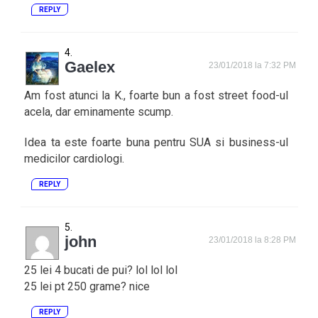
REPLY
Gaelex
23/01/2018 la 7:32 PM
Am fost atunci la K., foarte bun a fost street food-ul
acela, dar eminamente scump.
Idea ta este foarte buna pentru SUA si business-ul
medicilor cardiologi.
REPLY
john
23/01/2018 la 8:28 PM
25 lei 4 bucati de pui? lol lol lol
25 lei pt 250 grame? nice
REPLY