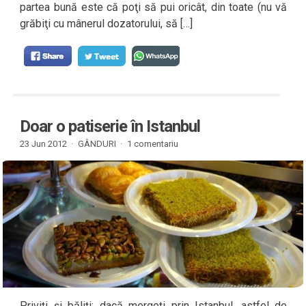
partea bună este că poţi să pui oricât, din toate (nu vă
grăbiţi cu mânerul dozatorului, să […]
Doar o patiserie în Istanbul
23 Jun 2012 ·
GÂNDURI
·
1 comentariu
Priviţi şi băliţi: dacă mergeţi prin Istanbul, astfel de