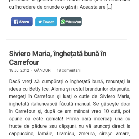
cu încredere de oriunde o găsiţi. Aceasta are […]
Siviero Maria, înghețată bună în
Carrefour
18 Jul 2012 ·
GÂNDURI
·
18 comentarii
Dacă vreţi să cumpăraţi o îngheţată bună, renunţaţi la
ideea cu Betty Ice, Aloma şi restul brandurilor obişnuite,
mergeţi în Carrefour şi luaţi o cutie de Siviero Maria,
îngheţată italienească făcută manual. Se găseşte doar
în Carrefour şi, după ce am mâncat vreo 10 cutii, pot
spune că este genială! Prima oară încercaţi una cu
fructe de pădure sau căpşuni, nu vă aruncaţi direct la
cappuccino, lămâie, tiramisu, zmeură, cireşe amare,