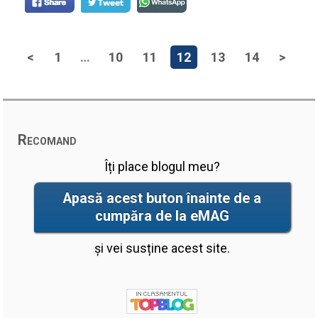
<
1
…
10
11
12
13
14
>
Recomand
Îți place blogul meu?
Apasă acest buton înainte de a
cumpăra de la eMAG
și vei susține acest site.