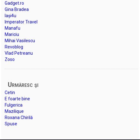
Gadget.ro
Gina Bradea
Iași4u
Imperator Travel
Manafu
Mariciu
Mihai Vasilescu
Revoblog
Vlad Petreanu
Zoso
Urmăresc şi
Cetin
E foarte bine
Fulgerica
Mazilique
Roxana Chirilă
Spuse