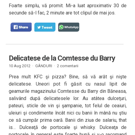
Foarte simplu, vă promit. Mi-a luat aproximativ 30 de
secunde să-l fac, 2 minute are tot clipul de mai jos.
Delicatese de la Comtesse du Barry
10 Aug 2012 ·
GÂNDURI
·
2 comentarii
Prea mult KFC şi pizza? Bine, să vă arăt şi nişte
delicatese. Uneori pot fi găsit cu nasul lipit de
geamurile magazinului Comtesse du Barry din Băneasa,
salivând după delicatesele lor. Au atâtea dulceţuri,
pateuri, sticle de vin şi şampanie, tot felul de ceaiuri,
uleiuri şi condimente încât nici cu banii în mână nu ştiu
ce să cumpăr prima oară. Banii din ziua de salariu, that
is… Dulceaţă de portocale şi whisky. Dulceaţa de
portocale în general este foarte bună şi v-o recomand