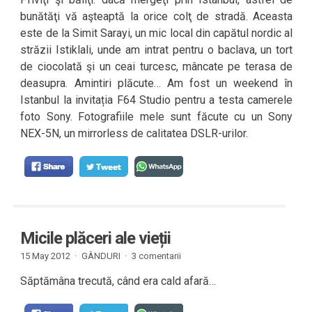
bunătăţi vă aşteaptă la orice colţ de stradă. Aceasta
este de la Simit Sarayi, un mic local din capătul nordic al
străzii Istiklali, unde am intrat pentru o baclava, un tort
de ciocolată şi un ceai turcesc, mâncate pe terasa de
deasupra. Amintiri plăcute… Am fost un weekend în
Istanbul la invitația F64 Studio pentru a testa camerele
foto Sony. Fotografiile mele sunt făcute cu un Sony
NEX-5N, un mirrorless de calitatea DSLR-urilor.
Micile plăceri ale vieții
15 May 2012 ·
GÂNDURI
·
3 comentarii
Săptămâna trecută, când era cald afară…