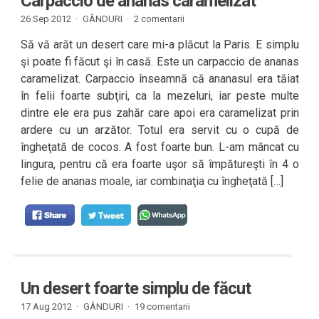
Carpaccio de ananas caramelizat
26 Sep 2012 ·
GÂNDURI
·
2 comentarii
Să vă arăt un desert care mi-a plăcut la Paris. E simplu
şi poate fi făcut şi în casă. Este un carpaccio de ananas
caramelizat. Carpaccio înseamnă că ananasul era tăiat
în felii foarte subţiri, ca la mezeluri, iar peste multe
dintre ele era pus zahăr care apoi era caramelizat prin
ardere cu un arzător. Totul era servit cu o cupă de
îngheţată de cocos. A fost foarte bun. L-am mâncat cu
lingura, pentru că era foarte uşor să împătureşti în 4 o
felie de ananas moale, iar combinaţia cu îngheţată […]
Un desert foarte simplu de făcut
17 Aug 2012 ·
GÂNDURI
·
19 comentarii