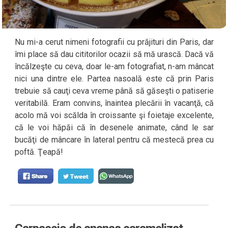
Nu mi-a cerut nimeni fotografii cu prăjituri din Paris, dar
îmi place să dau cititorilor ocazii să mă urască. Dacă vă
încălzeşte cu ceva, doar le-am fotografiat, n-am mâncat
nici una dintre ele. Partea nasoală este că prin Paris
trebuie să cauţi ceva vreme până să găseşti o patiserie
veritabilă. Eram convins, înaintea plecării în vacanţă, că
acolo mă voi scălda în croissante şi foietaje excelente,
că le voi hăpăi că în desenele animate, când le sar
bucăţi de mâncare în lateral pentru că mestecă prea cu
poftă. Ţeapă!