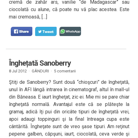
cremă de zahăr ars, vanilie “de Madagascar” sau
ciocolată cu alune, că poate nu vă plac acestea. Este
mai cremoasă, […]
Înghețată Sanoberry
8 Jul 2012 ·
GÂNDURI
·
5 comentarii
Ştiţi de Sanoberry? Sunt două “chioşcuri” de îngheţată,
unul în AFI lângă intrarea în cinematograf, altul în mall-ul
din Băneasa. E iaurt îngheţat, zic ei. Mie mi se pare chiar
îngheţată normală. Avantajul este că se plăteşte la
gramaj, adică îţi pui din oricâte tipuri de îngheţată vrei,
apoi adaugi toppinguri şi la final întreaga cupa este
cântărită. Îngheţate sunt de vreo şase tipuri. Am reţinut
pepene galben, căpşuni, iaurt, ciocolată, ceva verde şi