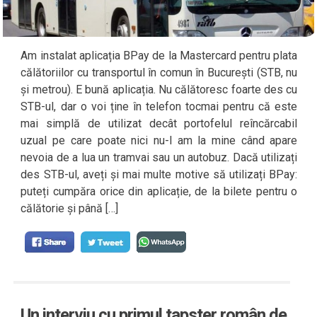
Am instalat aplicația BPay de la Mastercard pentru plata
călătoriilor cu transportul în comun în București (STB, nu
și metrou). E bună aplicația. Nu călătoresc foarte des cu
STB-ul, dar o voi ține în telefon tocmai pentru că este
mai simplă de utilizat decât portofelul reîncărcabil
uzual pe care poate nici nu-l am la mine când apare
nevoia de a lua un tramvai sau un autobuz. Dacă utilizați
des STB-ul, aveți și mai multe motive să utilizați BPay:
puteți cumpăra orice din aplicație, de la bilete pentru o
călătorie și până […]
Un interviu cu primul tapster român de