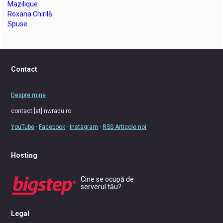
Mazilique
Roxana Chirilă
Spuse
Contact
Despre mine
contact [at] nwradu.ro
YouTube
·
Facebook
·
Instagram
·
RSS Articole noi
Hosting
Cine se ocupă de
serverul tău?
Legal