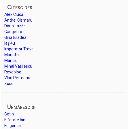
Citesc des
Alex Ciucă
Andrei Cismaru
Dorin Lazăr
Gadget.ro
Gina Bradea
Iași4u
Imperator Travel
Manafu
Mariciu
Mihai Vasilescu
Revoblog
Vlad Petreanu
Zoso
Urmăresc şi
Cetin
E foarte bine
Fulgerica