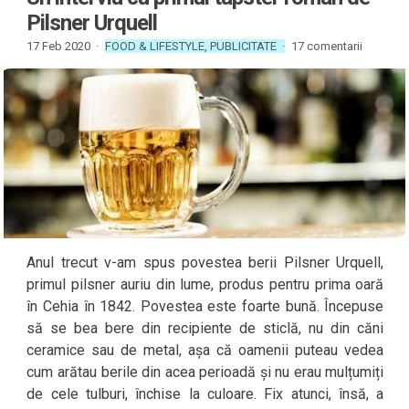
Pilsner Urquell
17 Feb 2020 ·
FOOD & LIFESTYLE
,
PUBLICITATE
·
17 comentarii
Anul trecut v-am spus povestea berii Pilsner Urquell,
primul pilsner auriu din lume, produs pentru prima oară
în Cehia în 1842. Povestea este foarte bună. Începuse
să se bea bere din recipiente de sticlă, nu din căni
ceramice sau de metal, așa că oamenii puteau vedea
cum arătau berile din acea perioadă și nu erau mulțumiți
de cele tulburi, închise la culoare. Fix atunci, însă, a