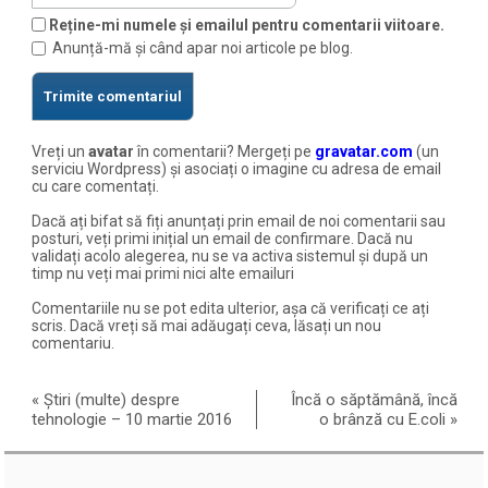
Reține-mi numele și emailul pentru comentarii viitoare.
Anunță-mă și când apar noi articole pe blog.
Vreți un
avatar
în comentarii? Mergeți pe
gravatar.com
(un
serviciu Wordpress) și asociați o imagine cu adresa de email
cu care comentați.
Dacă ați bifat să fiți anunțați prin email de noi comentarii sau
posturi, veți primi inițial un email de confirmare. Dacă nu
validați acolo alegerea, nu se va activa sistemul și după un
timp nu veți mai primi nici alte emailuri
Comentariile nu se pot edita ulterior, așa că verificați ce ați
scris. Dacă vreți să mai adăugați ceva, lăsați un nou
comentariu.
«
Știri (multe) despre
Încă o săptămână, încă
tehnologie – 10 martie 2016
o brânză cu E.coli
»