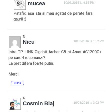
mucea
10/03/2016 la 4:16 PM
Patafix, asa sta al meu agatat de perete fara
gauri! :)
Nicu
10/03/2016 la 1:52 PM
Intre TP-LINK Gigabit Archer C8 si Asus AC1200G+
pe care-l recomanzi?
La pret difera foarte putin.
Merci.
REPLY
Cosmin Blaj
10/03/2016 la 3:02 PM