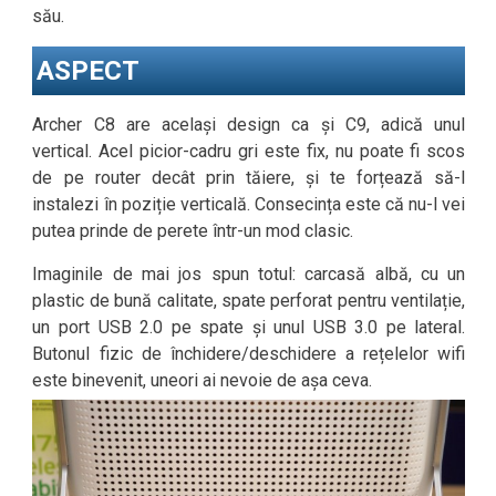
său.
ASPECT
Archer C8 are același design ca și C9, adică unul
vertical. Acel picior-cadru gri este fix, nu poate fi scos
de pe router decât prin tăiere, și te forțează să-l
instalezi în poziție verticală. Consecința este că nu-l vei
putea prinde de perete într-un mod clasic.
Imaginile de mai jos spun totul: carcasă albă, cu un
plastic de bună calitate, spate perforat pentru ventilație,
un port USB 2.0 pe spate și unul USB 3.0 pe lateral.
Butonul fizic de închidere/deschidere a rețelelor wifi
este binevenit, uneori ai nevoie de așa ceva.