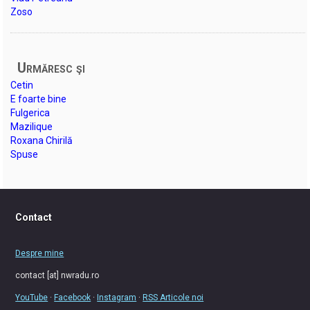
Zoso
Urmăresc şi
Cetin
E foarte bine
Fulgerica
Mazilique
Roxana Chirilă
Spuse
Contact
Despre mine
contact [at] nwradu.ro
YouTube
·
Facebook
·
Instagram
·
RSS Articole noi