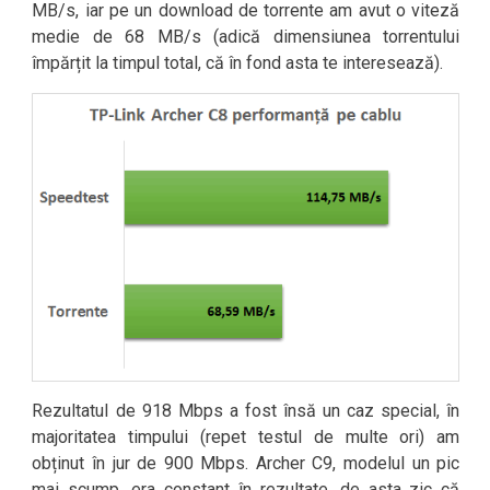
MB/s, iar pe un download de torrente am avut o viteză
medie de 68 MB/s (adică dimensiunea torrentului
împărțit la timpul total, că în fond asta te interesează).
Rezultatul de 918 Mbps a fost însă un caz special, în
majoritatea timpului (repet testul de multe ori) am
obținut în jur de 900 Mbps. Archer C9, modelul un pic
mai scump, era constant în rezultate, de asta zic că