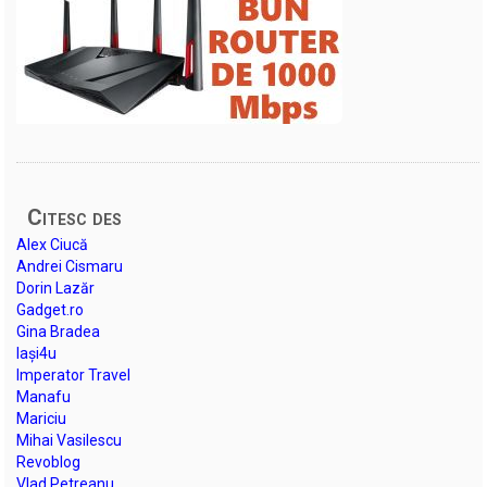
Citesc des
Alex Ciucă
Andrei Cismaru
Dorin Lazăr
Gadget.ro
Gina Bradea
Iași4u
Imperator Travel
Manafu
Mariciu
Mihai Vasilescu
Revoblog
Vlad Petreanu