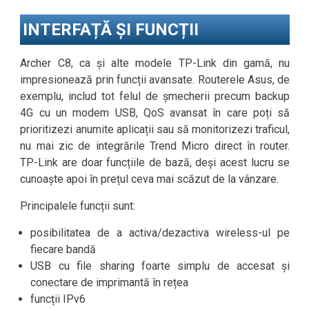
INTERFAȚĂ ȘI FUNCȚII
Archer C8, ca și alte modele TP-Link din gamă, nu
impresionează prin funcții avansate. Routerele Asus, de
exemplu, includ tot felul de șmecherii precum backup
4G cu un modem USB, QoS avansat în care poți să
prioritizezi anumite aplicații sau să monitorizezi traficul,
nu mai zic de integrările Trend Micro direct în router.
TP-Link are doar funcțiile de bază, deși acest lucru se
cunoaște apoi în prețul ceva mai scăzut de la vânzare.
Principalele funcții sunt:
posibilitatea de a activa/dezactiva wireless-ul pe
fiecare bandă
USB cu file sharing foarte simplu de accesat și
conectare de imprimantă în rețea
funcții IPv6