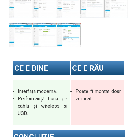
CE E BINE
CE E RĂU
Interfața modernă.
Poate fi montat doar
Performanță bună pe
vertical.
cablu și wireless și
USB.
CONCLUZIE