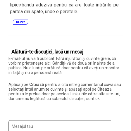
lipici/banda adeziva pentru ca are toate intrările pe
partea din spate, unde e peretele.
REPLY
Alătură-te discuției, lasă un mesaj
E-mail-ul nu va fi publicat. Fără înjurături și cuvinte grele, că
vorbim prietenește aici. Gândiți-vă de două ori înainte de a
publica. Nu o luați pe arătură doar pentru că aveți un monitor
în față și nu o persoană reală.
Apăsați pe
Citează
pentru a cita întreg comentariul cuiva sau
selectați întâi anumite cuvinte și apăsați apoi pe Citează
pentru a le prelua doar pe acelea. Link-urile către alte site-uri,
dar care au legătură cu subiectul discuției, sunt ok.