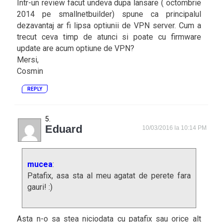
Intr-un review facut undeva dupa lansare ( octombrie
2014 pe smallnetbuilder) spune ca principalul
dezavantaj ar fi lipsa optiunii de VPN server. Cum a
trecut ceva timp de atunci si poate cu firmware
update are acum optiune de VPN?
Mersi,
Cosmin
REPLY
Eduard
10/03/2016 la 10:14 PM
mucea
:
Patafix, asa sta al meu agatat de perete fara
gauri! :)
Asta n-o sa stea niciodata cu patafix sau orice alt