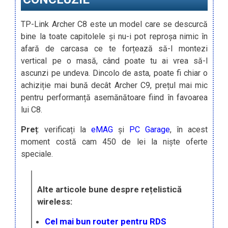
TP-Link Archer C8 este un model care se descurcă
bine la toate capitolele și nu-i pot reproșa nimic în
afară de carcasa ce te forțează să-l montezi
vertical pe o masă, când poate tu ai vrea să-l
ascunzi pe undeva. Dincolo de asta, poate fi chiar o
achiziție mai bună decât Archer C9, prețul mai mic
pentru performanță asemănătoare fiind în favoarea
lui C8.
Preț
: verificați la
eMAG
și
PC Garage
, în acest
moment costă cam 450 de lei la niște oferte
speciale.
Alte articole bune despre rețelistică
wireless:
Cel mai bun router pentru RDS