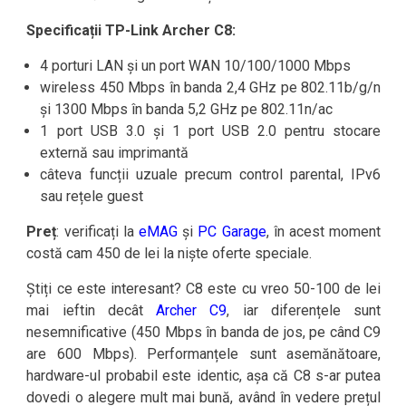
Specificații TP-Link Archer C8:
4 porturi LAN și un port WAN 10/100/1000 Mbps
wireless 450 Mbps în banda 2,4 GHz pe 802.11b/g/n
și 1300 Mbps în banda 5,2 GHz pe 802.11n/ac
1 port USB 3.0 și 1 port USB 2.0 pentru stocare
externă sau imprimantă
câteva funcții uzuale precum control parental, IPv6
sau rețele guest
Preț
: verificați la
eMAG
și
PC Garage
, în acest moment
costă cam 450 de lei la niște oferte speciale.
Știți ce este interesant? C8 este cu vreo 50-100 de lei
mai ieftin decât
Archer C9
, iar diferențele sunt
nesemnificative (450 Mbps în banda de jos, pe când C9
are 600 Mbps). Performanțele sunt asemănătoare,
hardware-ul probabil este identic, așa că C8 s-ar putea
dovedi o alegere mult mai bună, având în vedere prețul