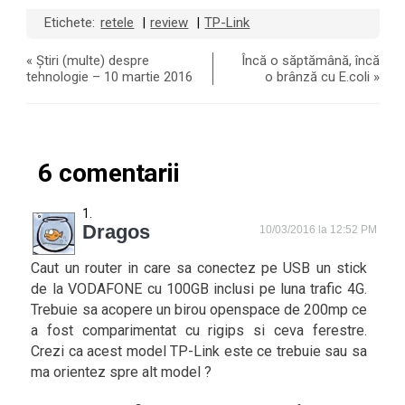
Etichete:
retele
review
TP-Link
|
|
«
Știri (multe) despre
Încă o săptămână, încă
tehnologie – 10 martie 2016
o brânză cu E.coli
»
6 comentarii
Dragos
10/03/2016 la 12:52 PM
Caut un router in care sa conectez pe USB un stick
de la VODAFONE cu 100GB inclusi pe luna trafic 4G.
Trebuie sa acopere un birou openspace de 200mp ce
a fost comparimentat cu rigips si ceva ferestre.
Crezi ca acest model TP-Link este ce trebuie sau sa
ma orientez spre alt model ?