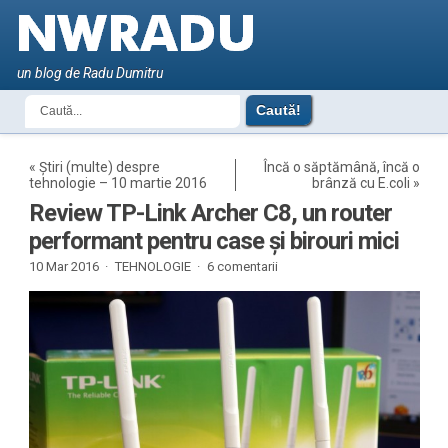
un blog de Radu Dumitru
«
Știri (multe) despre
Încă o săptămână, încă o
tehnologie – 10 martie 2016
brânză cu E.coli
»
Review TP-Link Archer C8, un router
performant pentru case și birouri mici
10 Mar 2016 ·
TEHNOLOGIE
·
6 comentarii