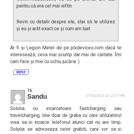
pentru că era cel mai ieftin.
Revin cu detalii despre ele, stai să le utilizez
și eu și arăt exact ce și cum am luat.
Ar fi și Legion Meter de pe plxdevices.com dacă te
interesează, ceva mai scump dar mai de calitate. Îmi
cam face și mie cu ochiu jucăria :)
REPLY
Sandu
27/05/2015 la 12:27 PM
Solutia cu incarcatoare fastcharging sau
travelcharging, tine doar de graba cu care utilizatorul
vrea sa-si incarce telefonul atunci cat nu are timp.
Solutia se adreseaza celor grabiti, care vor sa-si