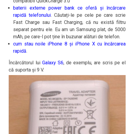
compatibil QuickCharge 3.0
baterii externe power bank ce oferă și încărcare
rapidă telefonului
. Căutați-le pe cele pe care scrie
Fast Charge sau Fast Charging, că nu există filtru
separat pentru ele. Eu am un Samsung plat, de 5000
mAh, pe care-l pot ține în buzunar alături de telefon.
cum stau noile iPhone 8 și iPhone X cu încărcarea
rapidă
.
Încărcătorul lui
Galaxy S6
, de exemplu, are scris pe el
că suporta și 9 V.