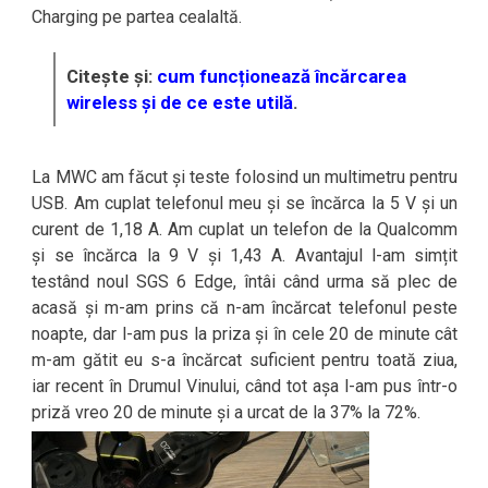
Charging pe partea cealaltă.
Citește și:
cum funcționează încărcarea
wireless și de ce este utilă
.
La MWC am făcut și teste folosind un multimetru pentru
USB. Am cuplat telefonul meu și se încărca la 5 V și un
curent de 1,18 A. Am cuplat un telefon de la Qualcomm
și se încărca la 9 V și 1,43 A. Avantajul l-am simțit
testând noul SGS 6 Edge, întâi când urma să plec de
acasă și m-am prins că n-am încărcat telefonul peste
noapte, dar l-am pus la priza și în cele 20 de minute cât
m-am gătit eu s-a încărcat suficient pentru toată ziua,
iar recent în Drumul Vinului, când tot așa l-am pus într-o
priză vreo 20 de minute și a urcat de la 37% la 72%.