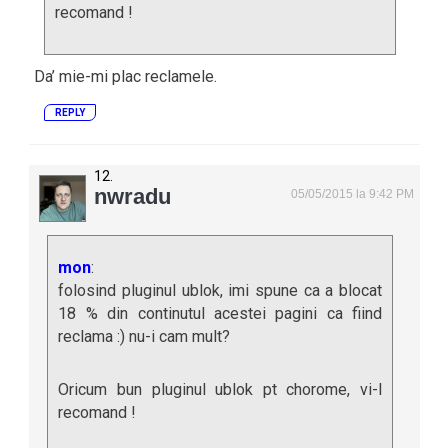
recomand !
Da’ mie-mi plac reclamele.
REPLY
nwradu
05/05/2015 la 9:42 PM
mon
:
folosind pluginul ublok, imi spune ca a blocat
18 % din continutul acestei pagini ca fiind
reclama :) nu-i cam mult?
Oricum bun pluginul ublok pt chorome, vi-l
recomand !