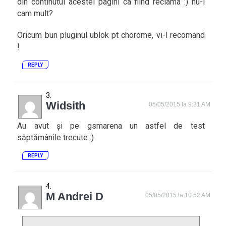
din continutul acestei pagini ca fiind reclama :) nu-i
cam mult?
Oricum bun pluginul ublok pt chorome, vi-l recomand
!
REPLY
Widsith
05/05/2015 la 9:31 AM
Au avut și pe gsmarena un astfel de test
săptămânile trecute :)
REPLY
M Andrei D
05/05/2015 la 10:52 AM