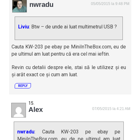
nwradu
05/05/2015 la 9:48 PM
Liviu
: Btw – de unde ai luat multimetrul USB ?
Cauta KW-203 pe ebay pe MiniInTheBox.com, eu de
pe ultimul am luat pentru că era cel mai ieftin.
Revin cu detalii despre ele, stai să le utilizez și eu
și arăt exact ce și cum am luat.
REPLY
Alex
07/05/2015 la 4:21 AM
nwradu
: Cauta KW-203 pe ebay pe
MiniInTheBox.com, eu de pe ultimul am luat