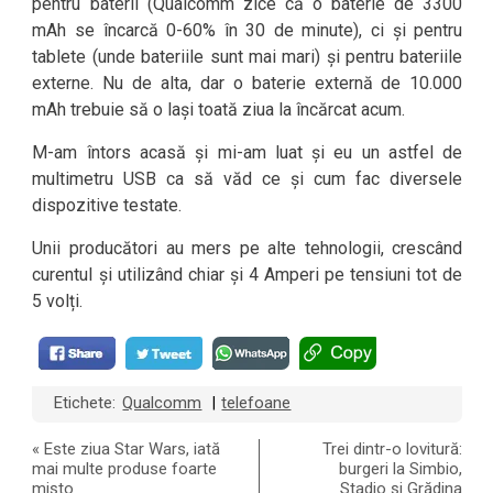
pentru baterii (Qualcomm zice că o baterie de 3300
mAh se încarcă 0-60% în 30 de minute), ci și pentru
tablete (unde bateriile sunt mai mari) și pentru bateriile
externe. Nu de alta, dar o baterie externă de 10.000
mAh trebuie să o lași toată ziua la încărcat acum.
M-am întors acasă și mi-am luat și eu un astfel de
multimetru USB ca să văd ce și cum fac diversele
dispozitive testate.
Unii producători au mers pe alte tehnologii, crescând
curentul și utilizând chiar și 4 Amperi pe tensiuni tot de
5 volți.
Etichete:
Qualcomm
telefoane
|
«
Este ziua Star Wars, iată
Trei dintr-o lovitură:
mai multe produse foarte
burgeri la Simbio,
mișto
Stadio și Grădina