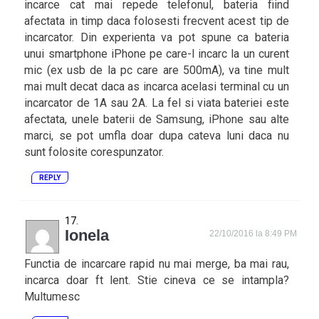
incarce cat mai repede telefonul, bateria fiind
afectata in timp daca folosesti frecvent acest tip de
incarcator. Din experienta va pot spune ca bateria
unui smartphone iPhone pe care-l incarc la un curent
mic (ex usb de la pc care are 500mA), va tine mult
mai mult decat daca as incarca acelasi terminal cu un
incarcator de 1A sau 2A. La fel si viata bateriei este
afectata, unele baterii de Samsung, iPhone sau alte
marci, se pot umfla doar dupa cateva luni daca nu
sunt folosite corespunzator.
REPLY
Ionela
22/10/2016 la 8:49 PM
Functia de incarcare rapid nu mai merge, ba mai rau,
incarca doar ft lent. Stie cineva ce se intampla?
Multumesc