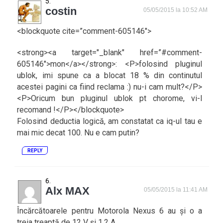
costin
05/05/2015 la 10:52 AM
<blockquote cite=”comment-605146″>
<strong><a target="_blank" href=”#comment-
605146″>mon</a></strong>: <P>folosind pluginul
ublok, imi spune ca a blocat 18 % din continutul
acestei pagini ca fiind reclama :) nu-i cam mult?</P>
<P>Oricum bun pluginul ublok pt chorome, vi-l
recomand !</P></blockquote>
Folosind deductia logică, am constatat ca iq-ul tau e
mai mic decat 100. Nu e cam putin?
REPLY
Alx MAX
05/05/2015 la 11:41 AM
Încărcătoarele pentru Motorola Nexus 6 au și o a
treia treaptă de 12 V și 1.2 A.