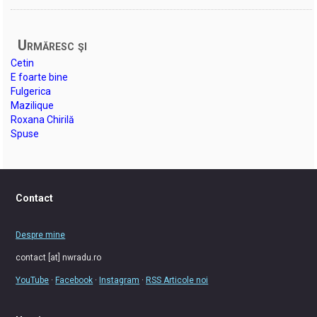
Urmăresc şi
Cetin
E foarte bine
Fulgerica
Mazilique
Roxana Chirilă
Spuse
Contact
Despre mine
contact [at] nwradu.ro
YouTube
·
Facebook
·
Instagram
·
RSS Articole noi