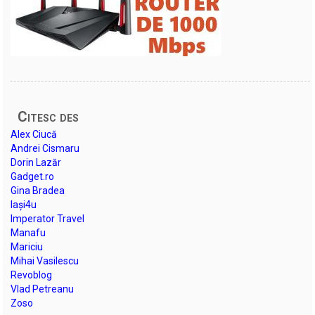
Citesc des
Alex Ciucă
Andrei Cismaru
Dorin Lazăr
Gadget.ro
Gina Bradea
Iași4u
Imperator Travel
Manafu
Mariciu
Mihai Vasilescu
Revoblog
Vlad Petreanu
Zoso