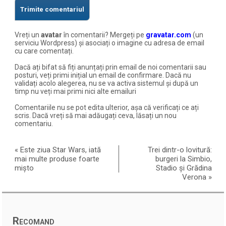
Vreți un
avatar
în comentarii? Mergeți pe
gravatar.com
(un
serviciu Wordpress) și asociați o imagine cu adresa de email
cu care comentați.
Dacă ați bifat să fiți anunțați prin email de noi comentarii sau
posturi, veți primi inițial un email de confirmare. Dacă nu
validați acolo alegerea, nu se va activa sistemul și după un
timp nu veți mai primi nici alte emailuri
Comentariile nu se pot edita ulterior, așa că verificați ce ați
scris. Dacă vreți să mai adăugați ceva, lăsați un nou
comentariu.
«
Este ziua Star Wars, iată
Trei dintr-o lovitură:
mai multe produse foarte
burgeri la Simbio,
mișto
Stadio și Grădina
Verona
»
Recomand