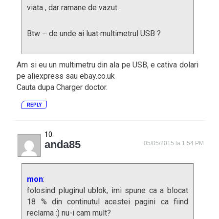
viata , dar ramane de vazut .
Btw – de unde ai luat multimetrul USB ?
Am si eu un multimetru din ala pe USB, e cativa dolari
pe aliexpress sau ebay.co.uk
Cauta dupa Charger doctor.
REPLY
anda85
05/05/2015 la 1:54 PM
mon
:
folosind pluginul ublok, imi spune ca a blocat
18 % din continutul acestei pagini ca fiind
reclama :) nu-i cam mult?