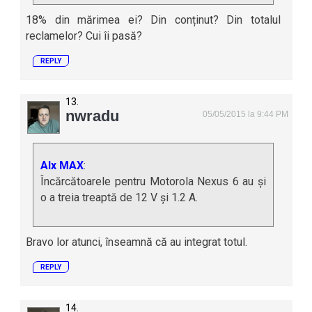
18% din mărimea ei? Din conținut? Din totalul
reclamelor? Cui îi pasă?
REPLY
nwradu
05/05/2015 la 9:44 PM
Alx MAX
:
Încărcătoarele pentru Motorola Nexus 6 au și
o a treia treaptă de 12 V și 1.2 A.
Bravo lor atunci, înseamnă că au integrat totul.
REPLY