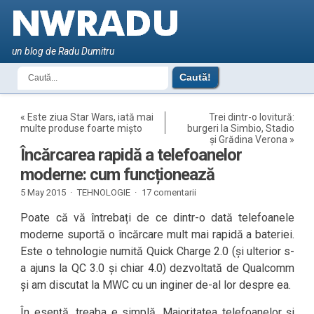
un blog de Radu Dumitru
«
Este ziua Star Wars, iată mai
Trei dintr-o lovitură:
multe produse foarte mișto
burgeri la Simbio, Stadio
și Grădina Verona
»
Încărcarea rapidă a telefoanelor
moderne: cum funcționează
5 May 2015 ·
TEHNOLOGIE
·
17 comentarii
Poate că vă întrebați de ce dintr-o dată telefoanele
moderne suportă o încărcare mult mai rapidă a bateriei.
Este o tehnologie numită Quick Charge 2.0 (și ulterior s-
a ajuns la QC 3.0 și chiar 4.0) dezvoltată de Qualcomm
și am discutat la MWC cu un inginer de-al lor despre ea.
În esență, treaba e simplă. Majoritatea telefoanelor și