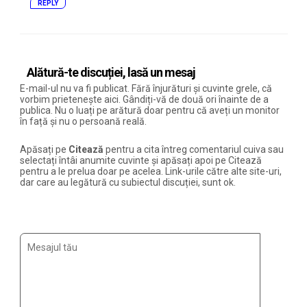
REPLY
Alătură-te discuției, lasă un mesaj
E-mail-ul nu va fi publicat. Fără înjurături și cuvinte grele, că
vorbim prietenește aici. Gândiți-vă de două ori înainte de a
publica. Nu o luați pe arătură doar pentru că aveți un monitor
în față și nu o persoană reală.
Apăsați pe
Citează
pentru a cita întreg comentariul cuiva sau
selectați întâi anumite cuvinte și apăsați apoi pe Citează
pentru a le prelua doar pe acelea. Link-urile către alte site-uri,
dar care au legătură cu subiectul discuției, sunt ok.