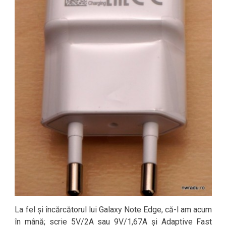
La fel și încărcătorul lui Galaxy Note Edge, că-l am acum
în mână; scrie 5V/2A sau 9V/1,67A și Adaptive Fast