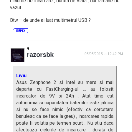
ciclurile de incarcare , durata de viata , dar ramane de
vazut .
Btw – de unde ai luat multimetrul USB ?
REPLY
razorsbk
05/05/2015 la 12:42 PM
Liviu
:
Asus Zenphone 2 si Intel au mers si mai
departe cu FastCharging-ul … au folosit
incarcator de 9V si 2Ah . Atat timp cat
autonomia si capacitatea bateriilor este jalnica
si nu se face nimic (efectiv ca cercetare
banuiesc ca se face la greu) , incarcarea rapida
poate fi solutia pe termen scurt . Nu stiu daca
afecteaza ciclurile de incarcare , durata de