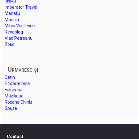
Iași4u
Imperator Travel
Manafu
Mariciu
Mihai Vasilescu
Revoblog
Vlad Petreanu
Zoso
Urmăresc şi
Cetin
E foarte bine
Fulgerica
Mazilique
Roxana Chirilă
Spuse
Contact