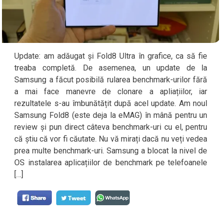
Update: am adăugat și Fold8 Ultra în grafice, ca să fie
treaba completă. De asemenea, un update de la
Samsung a făcut posibilă rularea benchmark-urilor fără
a mai face manevre de clonare a apliațiilor, iar
rezultatele s-au îmbunătățit după acel update. Am noul
Samsung Fold8 (este deja la eMAG) în mână pentru un
review și pun direct câteva benchmark-uri cu el, pentru
că știu că vor fi căutate. Nu vă mirați dacă nu veți vedea
prea multe benchmark-uri. Samsung a blocat la nivel de
OS instalarea aplicațiilor de benchmark pe telefoanele
[…]