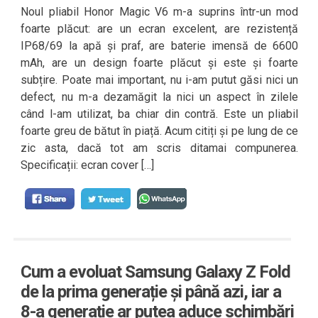
Noul pliabil Honor Magic V6 m-a suprins într-un mod
foarte plăcut: are un ecran excelent, are rezistență
IP68/69 la apă și praf, are baterie imensă de 6600
mAh, are un design foarte plăcut și este și foarte
subțire. Poate mai important, nu i-am putut găsi nici un
defect, nu m-a dezamăgit la nici un aspect în zilele
când l-am utilizat, ba chiar din contră. Este un pliabil
foarte greu de bătut în piață. Acum citiți și pe lung de ce
zic asta, dacă tot am scris ditamai compunerea.
Specificații: ecran cover […]
Cum a evoluat Samsung Galaxy Z Fold
de la prima generație și până azi, iar a
8-a generație ar putea aduce schimbări