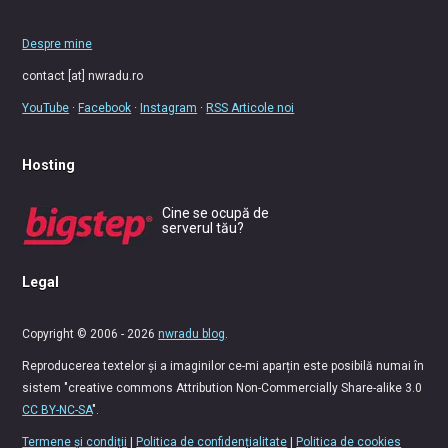
Despre mine
contact [at] nwradu.ro
YouTube
·
Facebook
·
Instagram
·
RSS Articole noi
Hosting
Cine se ocupă de
serverul tău?
Legal
Copyright © 2006 - 2026
nwradu blog
.
Reproducerea textelor și a imaginilor ce-mi aparțin este posibilă numai în
sistem "creative commons Attribution Non-Commercially Share-alike 3.0
CC BY-NC-SA
".
Termene și condiții
|
Politica de confidențialitate
|
Politica de cookies