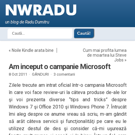
un blog de Radu Dumitru
«
Noile Kindle arata bine
Cum mai profita lumea
de moartea lui Steve
Jobs
»
Am inceput o campanie Microsoft
8 Oct 2011 ·
GÂNDURI
·
3 comentarii
Zilele trecute am intrat oficial într-o campania Microsoft
în care voi face review-uri la câteva produse de-ale lor
şi voi prezenta diverse “tips and tricks” despre
Windows 7 şi Office 2010 şi Windows Phone 7. Întrucât
îmi aleg despre ce anume vreau să scriu, m-am gândit
să arăt câteva servicii şi funcţionalităţi pe care eu le
utilizez destul de des şi consider că-mi uşurează