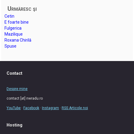
Urmăresc şi
Cetin
E foarte bine
Fulgerica
Mazilique
Roxana Chirilă
Spuse
Contact
Despre mine
contact [at] nwradu.ro
YouTube
·
Facebook
·
Instagram
·
RSS Articole noi
Hosting