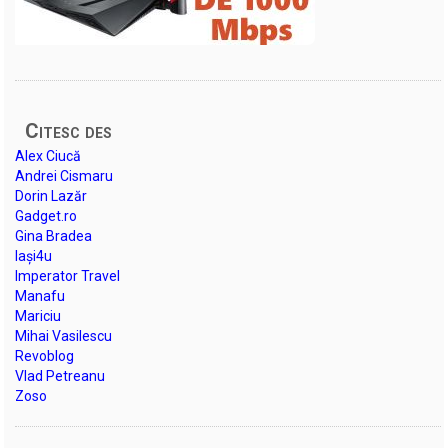
Citesc des
Alex Ciucă
Andrei Cismaru
Dorin Lazăr
Gadget.ro
Gina Bradea
Iași4u
Imperator Travel
Manafu
Mariciu
Mihai Vasilescu
Revoblog
Vlad Petreanu
Zoso