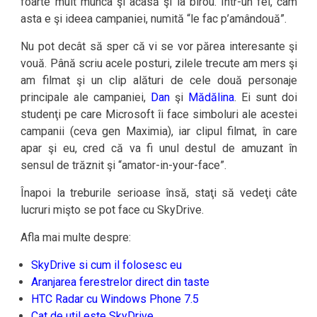
foarte mult munca şi acasă şi la birou. Într-un fel, cam
asta e şi ideea campaniei, numită “le fac p’amândouă”.
Nu pot decât să sper că vi se vor părea interesante şi
vouă. Până scriu acele posturi, zilele trecute am mers şi
am filmat şi un clip alături de cele două personaje
principale ale campaniei,
Dan
şi
Mădălina
. Ei sunt doi
studenţi pe care Microsoft îi face simboluri ale acestei
campanii (ceva gen Maximia), iar clipul filmat, în care
apar şi eu, cred că va fi unul destul de amuzant în
sensul de trăznit şi “amator-in-your-face”.
Înapoi la treburile serioase însă, staţi să vedeţi câte
lucruri mişto se pot face cu SkyDrive.
Afla mai multe despre:
SkyDrive si cum il folosesc eu
Aranjarea ferestrelor direct din taste
HTC Radar cu Windows Phone 7.5
Cat de util este SkyDrive