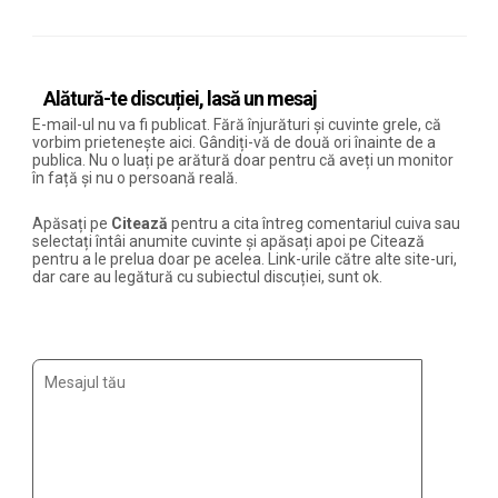
Alătură-te discuției, lasă un mesaj
E-mail-ul nu va fi publicat. Fără înjurături și cuvinte grele, că
vorbim prietenește aici. Gândiți-vă de două ori înainte de a
publica. Nu o luați pe arătură doar pentru că aveți un monitor
în față și nu o persoană reală.
Apăsați pe
Citează
pentru a cita întreg comentariul cuiva sau
selectați întâi anumite cuvinte și apăsați apoi pe Citează
pentru a le prelua doar pe acelea. Link-urile către alte site-uri,
dar care au legătură cu subiectul discuției, sunt ok.