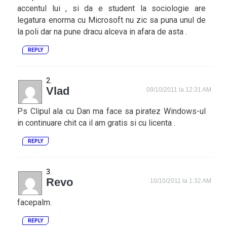
accentul lui , si da e student la sociologie are
legatura enorma cu Microsoft nu zic sa puna unul de
la poli dar na pune dracu alceva in afara de asta .
REPLY
Vlad
09/10/2011 la 12:31 AM
Ps Clipul ala cu Dan ma face sa piratez Windows-ul
in continuare chit ca il am gratis si cu licenta .
REPLY
Revo
10/10/2011 la 1:32 AM
facepalm.
REPLY