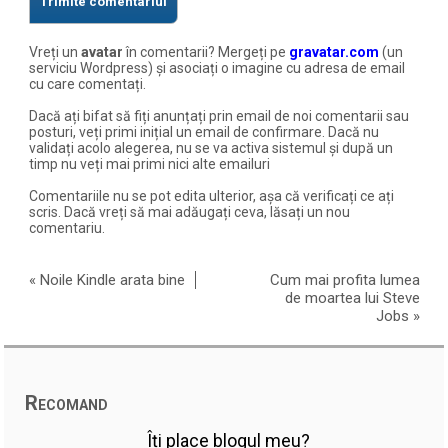
Vreți un
avatar
în comentarii? Mergeți pe
gravatar.com
(un
serviciu Wordpress) și asociați o imagine cu adresa de email
cu care comentați.
Dacă ați bifat să fiți anunțați prin email de noi comentarii sau
posturi, veți primi inițial un email de confirmare. Dacă nu
validați acolo alegerea, nu se va activa sistemul și după un
timp nu veți mai primi nici alte emailuri
Comentariile nu se pot edita ulterior, așa că verificați ce ați
scris. Dacă vreți să mai adăugați ceva, lăsați un nou
comentariu.
«
Noile Kindle arata bine
Cum mai profita lumea
de moartea lui Steve
Jobs
»
Recomand
Îți place blogul meu?