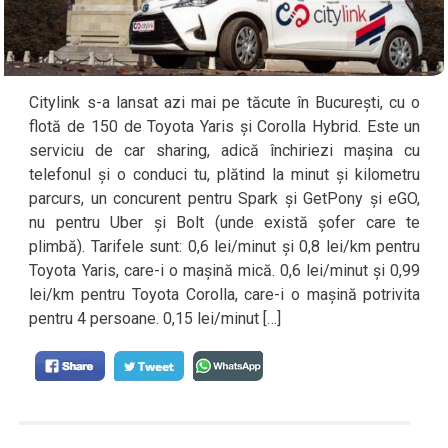
Citylink s-a lansat azi mai pe tăcute în București, cu o
flotă de 150 de Toyota Yaris și Corolla Hybrid. Este un
serviciu de car sharing, adică închiriezi mașina cu
telefonul și o conduci tu, plătind la minut și kilometru
parcurs, un concurent pentru Spark și GetPony și eGO,
nu pentru Uber și Bolt (unde există șofer care te
plimbă). Tarifele sunt: 0,6 lei/minut și 0,8 lei/km pentru
Toyota Yaris, care-i o mașină mică. 0,6 lei/minut și 0,99
lei/km pentru Toyota Corolla, care-i o mașină potrivita
pentru 4 persoane. 0,15 lei/minut […]