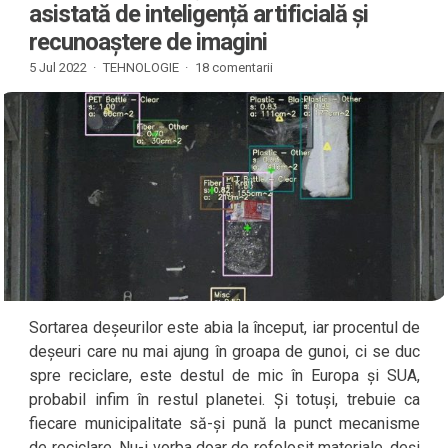
asistată de inteligență artificială și
recunoaștere de imagini
5 Jul 2022 ·
TEHNOLOGIE
·
18 comentarii
Sortarea deșeurilor este abia la început, iar procentul de
deșeuri care nu mai ajung în groapa de gunoi, ci se duc
spre reciclare, este destul de mic în Europa și SUA,
probabil infim în restul planetei. Și totuși, trebuie ca
fiecare municipalitate să-și pună la punct mecanisme
de reciclare. Nu-i vorba doar de refolosit materiale, deși