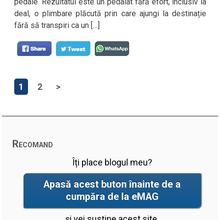
pedale. Rezultatul este un pedalat fără efort, inclusiv la
deal, o plimbare plăcută prin care ajungi la destinație
fără să transpiri ca un […]
1
2
>
Recomand
Îți place blogul meu?
Apasă acest buton înainte de a
cumpăra de la eMAG
și vei susține acest site.