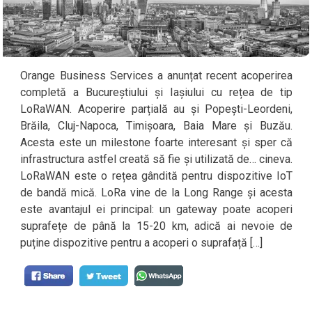
Orange Business Services a anunțat recent acoperirea
completă a Bucureștiului și Iașiului cu rețea de tip
LoRaWAN. Acoperire parțială au și Popești-Leordeni,
Brăila, Cluj-Napoca, Timișoara, Baia Mare și Buzău.
Acesta este un milestone foarte interesant și sper că
infrastructura astfel creată să fie și utilizată de… cineva.
LoRaWAN este o rețea gândită pentru dispozitive IoT
de bandă mică. LoRa vine de la Long Range și acesta
este avantajul ei principal: un gateway poate acoperi
suprafețe de până la 15-20 km, adică ai nevoie de
puține dispozitive pentru a acoperi o suprafață […]