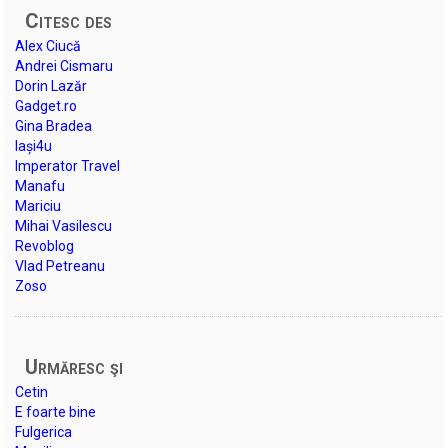
Citesc des
Alex Ciucă
Andrei Cismaru
Dorin Lazăr
Gadget.ro
Gina Bradea
Iași4u
Imperator Travel
Manafu
Mariciu
Mihai Vasilescu
Revoblog
Vlad Petreanu
Zoso
Urmăresc şi
Cetin
E foarte bine
Fulgerica