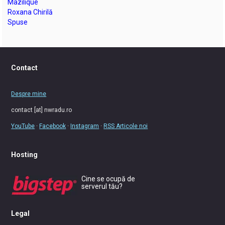
Mazilique
Roxana Chirilă
Spuse
Contact
Despre mine
contact [at] nwradu.ro
YouTube
·
Facebook
·
Instagram
·
RSS Articole noi
Hosting
Cine se ocupă de
serverul tău?
Legal