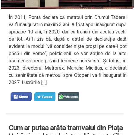
În 2011, Ponta declara că metroul prin Drumul Taberei
va fi inaugurat în maxim 3 ani. A fost apoi inaugurat după
aproape 10 ani, în 2020, dar cu trenuri din acelea vechi
de tot. Ai fi zis că, după o astfel de declarație dată
evident la modul “vă consider niște proști pe care-i pot
păcăli din vorbe“, politicienii se vor abține de la alte
asemenea perle privind termene nerealiste. Și totuși, în
2023, directorul Metrorex, Mariana Miclăuș, a declarat
cu seninătate că metroul spre Otopeni va fi inaugurat în
2027. Lucrările […]
Cum ar putea arăta tramvaiul din Piața