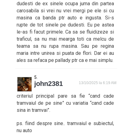
dudesti de ex sinele ocupa juma din partea
carosabila si vrei nu vrei mergi pe ele si cu
masina ca banda ptr auto e ingusta. Si-s
rupte de tot sinele pe dudesti. Eu pe astea
le-as fi facut primele. Ca sa se fluidizeze si
traficul, sa nu mai mearga toti ca melcu de
teama sa nu rupa masina. Sau pe regina
maria intre unirea si puata de flori. Dar ei au
ales sa refaca pe pallady ptr ca e mai simplu.
john2381
13/10/2025 la 6:19 AM
criteriul principal pare sa fie “cand cade
tramvaiul de pe sine” cu variatia “cand cade
sina in tramvai”.
ps. fiind despre sine.. tramvaiul e subiectul,
nu auto