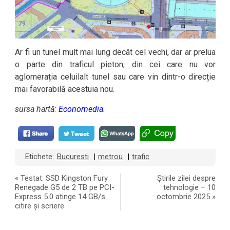
Ar fi un tunel mult mai lung decât cel vechi, dar ar prelua
o parte din traficul pieton, din cei care nu vor
aglomerația celuilalt tunel sau care vin dintr-o direcție
mai favorabilă acestuia nou.
sursa hartă:
Economedia
.
Etichete:
Bucuresti
metrou
trafic
|
|
«
Testat: SSD Kingston Fury
Știrile zilei despre
Renegade G5 de 2 TB pe PCI-
tehnologie – 10
Express 5.0 atinge 14 GB/s
octombrie 2025
»
citire și scriere