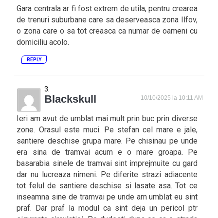
Gara centrala ar fi fost extrem de utila, pentru crearea
de trenuri suburbane care sa deserveasca zona Ilfov,
o zona care o sa tot creasca ca numar de oameni cu
domiciliu acolo.
REPLY
Blackskull
10/10/2025 la 10:11 AM
Ieri am avut de umblat mai mult prin buc prin diverse
zone. Orasul este muci. Pe stefan cel mare e jale,
santiere deschise grupa mare. Pe chisinau pe unde
era sina de tramvai acum e o mare groapa. Pe
basarabia sinele de tramvai sint imprejmuite cu gard
dar nu lucreaza nimeni. Pe diferite strazi adiacente
tot felul de santiere deschise si lasate asa. Tot ce
inseamna sine de tramvai pe unde am umblat eu sint
praf. Dar praf la modul ca sint deja un pericol ptr