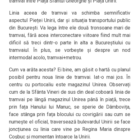
tramvai între Piața Sfântul Gheorghe și Piața Unirii.
Linia aceea de tramvai va schimba semnificativ
aspectul Pieței Unirii, dar și situația transportului public
din București. Va lega între ele două tronsoane mari de
tramvai, fără acea interconectare viitoare fiind mult mai
dificil să treci dintr-o parte în alta a Bucureștiului cu
tramvaiul. În plus, se vorbește și despre un nod
intermodal acolo, tramvai+metrou.
Cum va arăta acesta? Ei bine, am găsit o hartă cu planul
posibil pentru noua linie de tramvai. Iat-o mai jos. În
centru cu portocaliu este magazinul Unirea. Observați
cum de la Sfânta Vineri de sus din deal coboară linia de
tramvai pe lângă magazinul Unirea până în piață, trece
prin fața Hanului lui Manuc, se sperie de Dâmbovița,
face stânga prin fața blocului cu covrigării sau cum se
numește el oficial, traversează bulevardul Unirii se face
joncțiunea cu linia care vine pe Regina Maria dinspre
Coșbuc și momentan întoarce la Unirii.