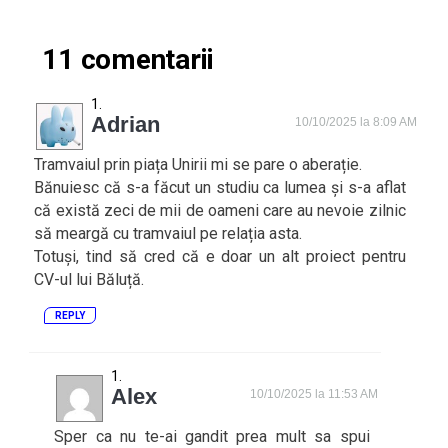
11 comentarii
Adrian
10/10/2025 la 8:09 AM
Tramvaiul prin piața Unirii mi se pare o aberație.
Bănuiesc că s-a făcut un studiu ca lumea și s-a aflat
că există zeci de mii de oameni care au nevoie zilnic
să meargă cu tramvaiul pe relația asta.
Totuși, tind să cred că e doar un alt proiect pentru
CV-ul lui Băluță.
REPLY
Alex
10/10/2025 la 11:53 AM
Sper ca nu te-ai gandit prea mult sa spui