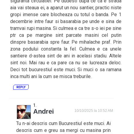
siguranta circulatiei. Pe dudesti dupa ce ca e strada
aia vai steaua ei, a aparut un nou santier, practic niste
gropi imense care blocheaza cu totul o banda. Pe 1
decembrie intre faur si basarabia pe unde e sina de
tramvai rupi masina. Si culmea e ca tre s-o iei pe sine
ptr ca pe margine sint parcate masini cel putin
dinspre basarabia spre faur. Pe mihalache praf. Prin
zona podului constanta la fel. Culmea e ca unele
santiere d-astea sint de ani in acelasi stadiu. Altele
sint noi. Mai rau e ca pare ca nu se lucreaza deloc.
Deci tot bucurestiul este muci. Si muci o sa ramana
inca multi ani la cum se misca treburile.
REPLY
Andrei
10/10/2025 la 10:52 AM
Tu n-ai descris cum Bucurestiul este muci. Ai
descris cum e greu sa mergi cu masina prin