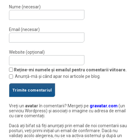
Nume (necesar)
Email (necesar)
Website (opțional)
Reține-mi numele și emailul pentru comentarii viitoare.
Anunță-mă și când apar noi articole pe blog.
Vreți un
avatar
în comentarii? Mergeți pe
gravatar.com
(un
serviciu Wordpress) și asociați o imagine cu adresa de email
cu care comentați.
Dacă ați bifat să fiți anunțați prin email de noi comentarii sau
posturi, veți primi inițial un email de confirmare. Dacă nu
validați acolo alegerea, nu se va activa sistemul și după un