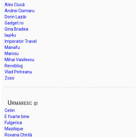
Alex Ciucă
Andrei Cismaru
Dorin Lazăr
Gadget.ro
Gina Bradea
Iași4u
Imperator Travel
Manafu
Mariciu
Mihai Vasilescu
Revoblog
Vlad Petreanu
Zoso
Urmăresc şi
Cetin
E foarte bine
Fulgerica
Mazilique
Roxana Chirilă