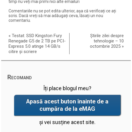
timp nu veți mai primi nici alte emailuri
Comentariile nu se pot edita ulterior, așa că verificați ce ați
scris. Dacă vreți să mai adăugați ceva, lăsați un nou
comentariu.
«
Testat: SSD Kingston Fury
Știrile zilei despre
Renegade G5 de 2 TB pe PCI-
tehnologie – 10
Express 5.0 atinge 14 GB/s
octombrie 2025
»
citire și scriere
Recomand
Îți place blogul meu?
Apasă acest buton înainte de a
cumpăra de la eMAG
și vei susține acest site.