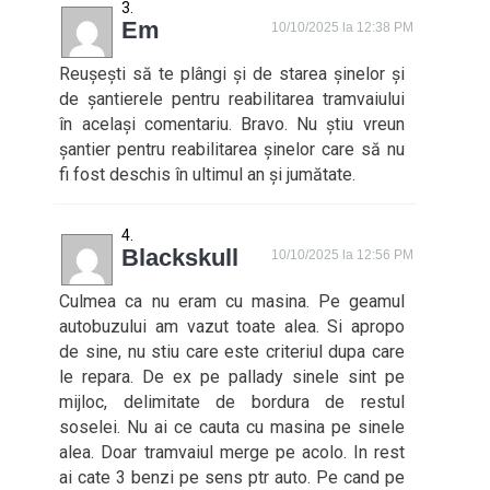
Em
10/10/2025 la 12:38 PM
Reușești să te plângi și de starea șinelor și
de șantierele pentru reabilitarea tramvaiului
în același comentariu. Bravo. Nu știu vreun
șantier pentru reabilitarea șinelor care să nu
fi fost deschis în ultimul an și jumătate.
Blackskull
10/10/2025 la 12:56 PM
Culmea ca nu eram cu masina. Pe geamul
autobuzului am vazut toate alea. Si apropo
de sine, nu stiu care este criteriul dupa care
le repara. De ex pe pallady sinele sint pe
mijloc, delimitate de bordura de restul
soselei. Nu ai ce cauta cu masina pe sinele
alea. Doar tramvaiul merge pe acolo. In rest
ai cate 3 benzi pe sens ptr auto. Pe cand pe