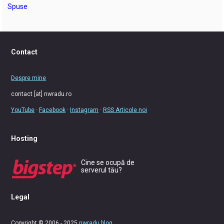
Spuse
Contact
Despre mine
contact [at] nwradu.ro
YouTube
·
Facebook
·
Instagram
·
RSS Articole noi
Hosting
Cine se ocupă de
serverul tău?
Legal
Copyright © 2006 - 2025
nwradu blog
.