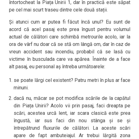
întortocheat la Piața Unirii 1, dar în practică este săpat
pe cel mai scurt traseu dintre cele două stații.
Și atunci cum ar putea fi făcut încă unul? Eu sunt de
acord că acel pasaj este prea îngust pentru volumul
actual de călători care schimbă metrourile acolo, iar la
ora de vârf nu doar că se stă om lângă om, dar în caz de
vreun accident sau incendiu, probabil că se lasă cu
victime în busculada care va apărea. Înainte de a face
alt pasaj, eu personal aș întreba următoarele:
se poate lărgi cel existent? Patru metri în plus ar face
minuni.
dacă nu, măcar se pot modifica scările de la capătul
din Piața Unirii? Acolo vii prin pasaj, faci dreapta pe
scări, acestea urcă lent, iar scara clasică este prea
îngustă, iar sus faci din nou stânga și se și
întrepătrund fluxurile de călători. La aceste scări
apare de fapt ambuteiajul. Ar trebui lărgită zona