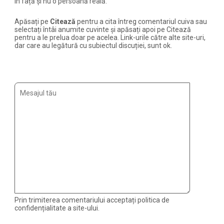
în față și nu o persoană reală.
Apăsați pe
Citează
pentru a cita întreg comentariul cuiva sau
selectați întâi anumite cuvinte și apăsați apoi pe Citează
pentru a le prelua doar pe acelea. Link-urile către alte site-uri,
dar care au legătură cu subiectul discuției, sunt ok.
Prin trimiterea comentariului acceptați politica de
confidențialitate a site-ului.