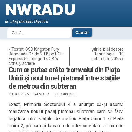
un blog de Radu Dumitru
«
Testat: SSD Kingston Fury
Știrile zilei despre
Renegade G5 de 2 TB pe PCI-
tehnologie – 10
Express 5.0 atinge 14 GB/s
octombrie 2025
»
citire și scriere
Cum ar putea arăta tramvaiul din Piața
Unirii și noul tunel pietonal între stațiile
de metrou din subteran
10 Oct 2025 ·
GÂNDURI
·
11 comentarii
Exact, Primăria Sectorului 4 a anunțat că-și asumă
realizarea noului pasaj pietonal subteran care să facă
legătura între stațiile de metrou Piața Unirii 1 și Piața
Unirii 2, precum și lucrarea de interconectare a liniei de