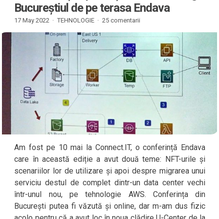
Bucureștiul de pe terasa Endava
17 May 2022 ·
TEHNOLOGIE
·
25 comentarii
Am fost pe 10 mai la Connect.IT, o conferință Endava
care în această ediție a avut două teme: NFT-urile și
scenariilor lor de utilizare și apoi despre migrarea unui
serviciu destul de complet dintr-un data center vechi
într-unul nou, pe tehnologie AWS. Conferința din
București putea fi văzută și online, dar m-am dus fizic
acolo pentru că a avut loc în noua clădire U-Center de la