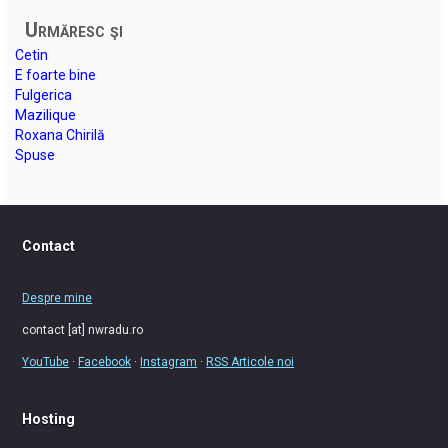
Urmăresc şi
Cetin
E foarte bine
Fulgerica
Mazilique
Roxana Chirilă
Spuse
Contact
Despre mine
contact [at] nwradu.ro
YouTube
·
Facebook
·
Instagram
·
RSS Articole noi
Hosting