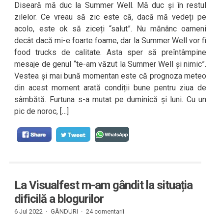
Diseară mă duc la Summer Well. Mă duc și în restul
zilelor. Ce vreau să zic este că, dacă mă vedeți pe
acolo, este ok să ziceți “salut”. Nu mănânc oameni
decât dacă mi-e foarte foame, dar la Summer Well vor fi
food trucks de calitate. Asta sper să preîntâmpine
mesaje de genul “te-am văzut la Summer Well și nimic”.
Vestea și mai bună momentan este că prognoza meteo
din acest moment arată condiții bune pentru ziua de
sâmbătă. Furtuna s-a mutat pe duminică și luni. Cu un
pic de noroc, […]
La Visualfest m-am gândit la situația
dificilă a blogurilor
6 Jul 2022 ·
GÂNDURI
·
24 comentarii