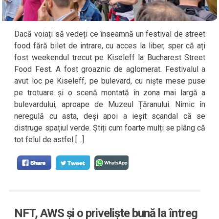
Dacă voiați să vedeți ce înseamnă un festival de street
food fără bilet de intrare, cu acces la liber, sper că ați
fost weekendul trecut pe Kiseleff la Bucharest Street
Food Fest. A fost groaznic de aglomerat. Festivalul a
avut loc pe Kiseleff, pe bulevard, cu niște mese puse
pe trotuare și o scenă montată în zona mai largă a
bulevardului, aproape de Muzeul Țăranului. Nimic în
neregulă cu asta, deși apoi a ieșit scandal că se
distruge spațiul verde. Știți cum foarte mulți se plâng că
tot felul de astfel […]
NFT, AWS și o priveliște bună la întreg