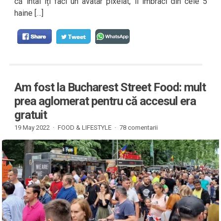
că întâi îți faci un avatar pixelat, îl îmbraci din cele 5
haine […]
Am fost la Bucharest Street Food: mult
prea aglomerat pentru că accesul era
gratuit
19 May 2022 ·
FOOD & LIFESTYLE
·
78 comentarii