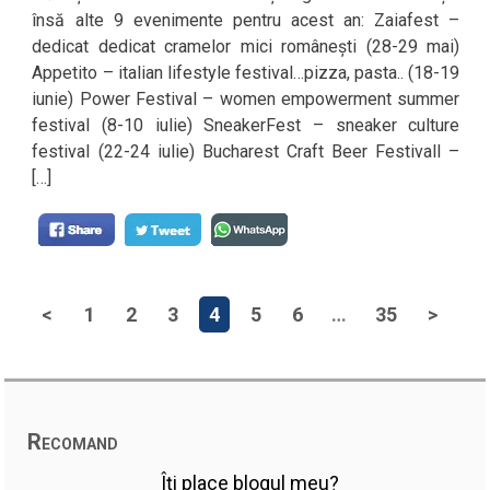
însă alte 9 evenimente pentru acest an: Zaiafest –
dedicat dedicat cramelor mici românești (28-29 mai)
Appetito – italian lifestyle festival…pizza, pasta.. (18-19
iunie) Power Festival – women empowerment summer
festival (8-10 iulie) SneakerFest – sneaker culture
festival (22-24 iulie) Bucharest Craft Beer Festivall –
[…]
<
1
2
3
4
5
6
…
35
>
Recomand
Îți place blogul meu?