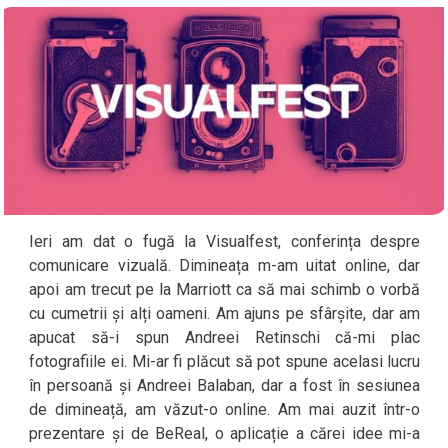
Ieri am dat o fugă la Visualfest, conferința despre
comunicare vizuală. Dimineața m-am uitat online, dar
apoi am trecut pe la Marriott ca să mai schimb o vorbă
cu cumetrii și alți oameni. Am ajuns pe sfârșite, dar am
apucat să-i spun Andreei Retinschi că-mi plac
fotografiile ei. Mi-ar fi plăcut să pot spune acelasi lucru
în persoană și Andreei Balaban, dar a fost în sesiunea
de dimineață, am văzut-o online. Am mai auzit într-o
prezentare și de BeReal, o aplicație a cărei idee mi-a