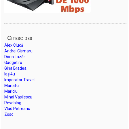
Citesc des
Alex Ciucă
Andrei Cismaru
Dorin Lazăr
Gadget.ro
Gina Bradea
Iași4u
Imperator Travel
Manafu
Mariciu
Mihai Vasilescu
Revoblog
Vlad Petreanu
Zoso