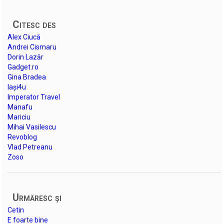
Citesc des
Alex Ciucă
Andrei Cismaru
Dorin Lazăr
Gadget.ro
Gina Bradea
Iași4u
Imperator Travel
Manafu
Mariciu
Mihai Vasilescu
Revoblog
Vlad Petreanu
Zoso
Urmăresc şi
Cetin
E foarte bine