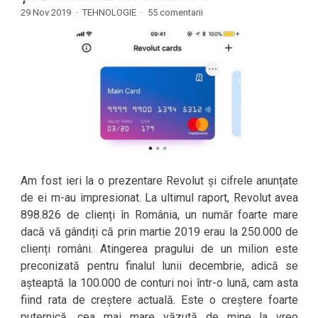
29 Nov 2019 ·
TEHNOLOGIE
·
55 comentarii
Am fost ieri la o prezentare Revolut și cifrele anunțate
de ei m-au impresionat. La ultimul raport, Revolut avea
898.826 de clienți în România, un număr foarte mare
dacă vă gândiți că prin martie 2019 erau la 250.000 de
clienți români. Atingerea pragului de un milion este
preconizată pentru finalul lunii decembrie, adică se
așteaptă la 100.000 de conturi noi într-o lună, cam asta
fiind rata de creștere actuală. Este o creștere foarte
puternică, cea mai mare văzută de mine la vreo