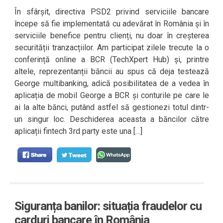
În sfârșit, directiva PSD2 privind serviciile bancare
începe să fie implementată cu adevărat în România și în
serviciile benefice pentru clienți, nu doar în creșterea
securității tranzacțiilor. Am participat zilele trecute la o
conferință online a BCR (TechXpert Hub) și, printre
altele, reprezentanții băncii au spus că deja testează
George multibanking, adică posibilitatea de a vedea în
aplicația de mobil George a BCR și conturile pe care le
ai la alte bănci, putând astfel să gestionezi totul dintr-
un singur loc. Deschiderea aceasta a băncilor către
aplicații fintech 3rd party este una […]
Siguranța banilor: situația fraudelor cu
carduri bancare în România