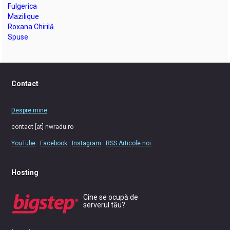
Fulgerica
Mazilique
Roxana Chirilă
Spuse
Contact
Despre mine
contact [at] nwradu.ro
YouTube
·
Facebook
·
Instagram
·
RSS Articole noi
Hosting
Cine se ocupă de
serverul tău?