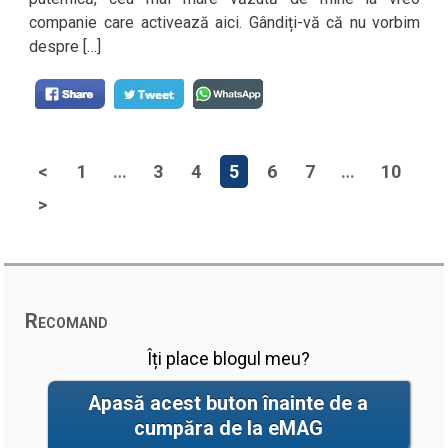
companie care activează aici. Gândiți-vă că nu vorbim
despre […]
<
1
…
3
4
5
6
7
…
10
>
Recomand
Îți place blogul meu?
Apasă acest buton înainte de a
cumpăra de la eMAG