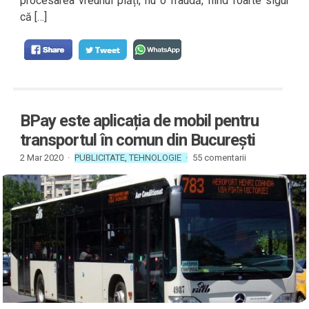
procesarea vreunui plăți, nu o fraudă, fiind foarte sigur
că […]
BPay este aplicația de mobil pentru
transportul în comun din București
2 Mar 2020 ·
PUBLICITATE
,
TEHNOLOGIE
·
55 comentarii