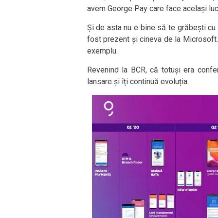
avem George Pay care face același lucr
Și de asta nu e bine să te grăbești cu 
fost prezent și cineva de la Microsof
exemplu.
Revenind la BCR, că totuși era confer
lansare și îți continuă evoluția.