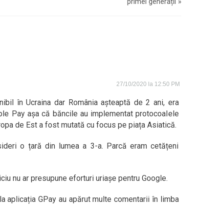
primei generații
»
27/10/2020 la 12:50 PM
ibil în Ucraina dar România așteaptă de 2 ani, era
ple Pay așa că băncile au implementat protocoalele
opa de Est a fost mutată cu focus pe piața Asiatică.
deri o țară din lumea a 3-a. Parcă eram cetățeni
ciu nu ar presupune eforturi uriașe pentru Google.
a aplicația GPay au apărut multe comentarii în limba