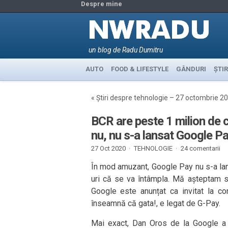
Despre mine
un blog de Radu Dumitru
AUTO
FOOD & LIFESTYLE
GÂNDURI
ȘTIR
«
Știri despre tehnologie – 27 octombrie 2
BCR are peste 1 milion de cl
nu, nu s-a lansat Google Pa
27 Oct 2020 ·
TEHNOLOGIE
·
24 comentarii
În mod amuzant, Google Pay nu s-a lan
uri că se va întâmpla. Mă așteptam 
Google este anunțat ca invitat la c
înseamnă că gata!, e legat de G-Pay.
Mai exact, Dan Oros de la Google a