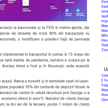
Dori
Gad
Gin
Iași
Impe
Man
zacții la bancomate și la POS în martie-aprilie, dar
Mari
lorile de dinainte de criză. 80% din tranzacțiile cu
Miha
ancomate, o modificare a ponderii față de perioada
Rev
Vla
Zos
l implementat în transportul în comun în 15 orașe din
 pe lună înainte de pandemie, numărul a scăzut pe la
t. Același trend a fost și în București, unde această
U
.
Ceti
E fo
 acasă. Banca a investit și în terminale cash-in/cash-
Fulg
pțiune populară. 95% din conturile de depozit făcute la
Mazi
Numărul de conturi în valută deschise prin George s-a
Roxa
a economii direct în euro?). Numărul de clienți George
Spu
m, la doi ani de la lansare, peste 1 milion de clienți