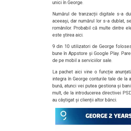
unici în George.
Numărul de tranzacții digitale s-a d
aceeași, dar numărul lor s-a dublat, se
românilor. Probabil că multe dintre ele
este știrea aici.
9 din 10 utilizatori de George foloses
bune în Appstore și Google Play. Pare
de pe mobil a serviciilor sale.
La pachet aici vine o funcție anunțat
integra în George conturile tale de la a
bună, atunci vei putea gestiona și bani
mult, de la introducerea directivei PSD2
au câștigat și clienții altor bănci.