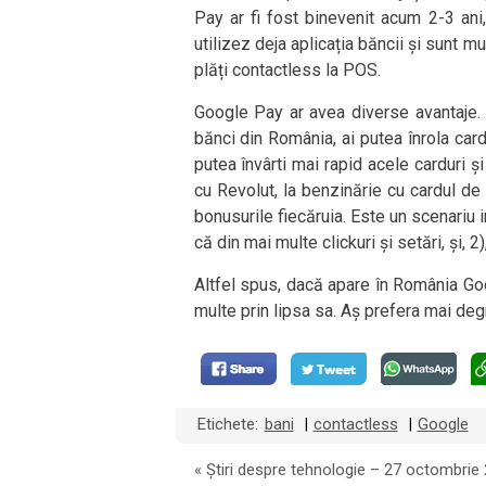
Pay ar fi fost binevenit acum 2-3 ani
utilizez deja aplicația băncii și sunt m
plăți contactless la POS.
Google Pay ar avea diverse avantaje. 
bănci din România, ai putea înrola card
putea învârti mai rapid acele carduri și
cu Revolut, la benzinărie cu cardul de
bonusurile fiecăruia. Este un scenariu i
că din mai multe clickuri și setări, și, 
Altfel spus, dacă apare în România Goo
multe prin lipsa sa. Aș prefera mai de
Etichete:
bani
contactless
Google
|
|
«
Știri despre tehnologie – 27 octombrie