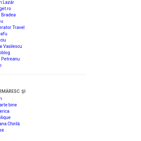
n Lazăr
get.ro
a Bradea
4u
rator Travel
afu
ciu
i Vasilescu
oblog
d Petreanu
o
rmăresc şi
n
arte bine
erica
lique
na Chirilă
se