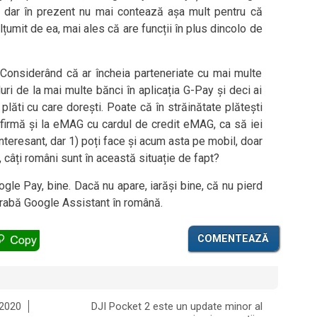
, dar în prezent nu mai contează așa mult pentru că
ulțumit de ea, mai ales că are funcții în plus dincolo de
Considerând că ar încheia parteneriate cu mai multe
uri de la mai multe bănci în aplicația G-Pay și deci ai
 plăti cu care dorești. Poate că în străinătate plătești
 firmă și la eMAG cu cardul de credit eMAG, ca să iei
nteresant, dar 1) poți face și acum asta pe mobil, doar
2), câți români sunt în această situație de fapt?
gle Pay, bine. Dacă nu apare, iarăși bine, că nu pierd
grabă Google Assistant în română.
COMENTEAZĂ
 2020
DJI Pocket 2 este un update minor al