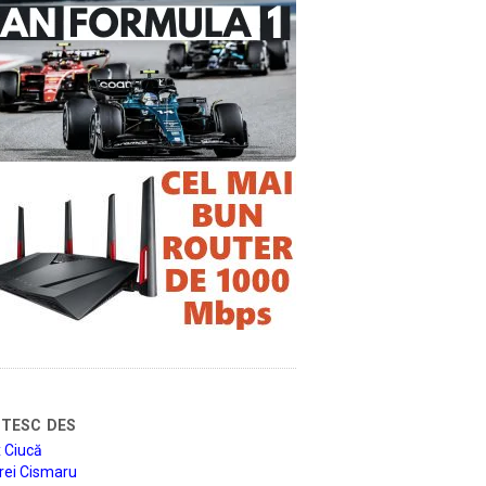
tesc des
 Ciucă
rei Cismaru