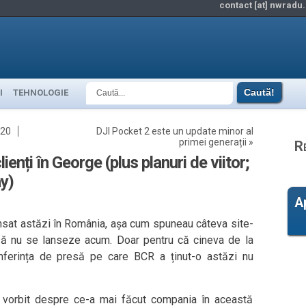
contact [at] nwradu.
I
TEHNOLOGIE
020
DJI Pocket 2 este un update minor al
primei generații
»
R
ienți în George (plus planuri de viitor;
y)
A
sat astăzi în România, așa cum spuneau câteva site-
să nu se lanseze acum. Doar pentru că cineva de la
onferința de presă pe care BCR a ținut-o astăzi nu
 vorbit despre ce-a mai făcut compania în această