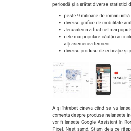
perioadă și a arătat diverse statistici 
peste 9 milioane de români intră 
diverse grafice de mobilitate ara
Jerusalema a fost cel mai popula
cele mai populare căutări au inc
alți asemenea termeni.
diverse produse de educație și pro
A și întrebat cineva când se va lans
comenta despre produse nelansate înc
vor fi lansate Google Assistant în R
Pixel, Nest șamd. Știam deja ce răsp