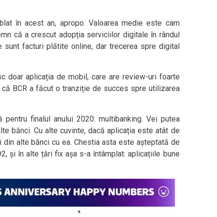
ublat în acest an, apropo. Valoarea medie este cam
mn că a crescut adopția serviciilor digitale în rândul
 sunt facturi plătite online, dar trecerea spre digital
c doar aplicația de mobil, care are review-uri foarte
 că BCR a făcut o tranziție de succes spre utilizarea
ă pentru finalul anului 2020: multibanking. Vei putea
lte bănci. Cu alte cuvinte, dacă aplicația este atât de
i din alte bănci cu ea. Chestia asta este așteptată de
, și în alte țări fix așa s-a întâmplat: aplicațiile bune