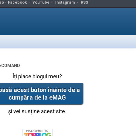
ro ·
Facebook
·
YouTube
·
Instagram
·
RSS
ecomand
Îți place blogul meu?
pasă acest buton înainte de a
cumpăra de la eMAG
și vei susține acest site.