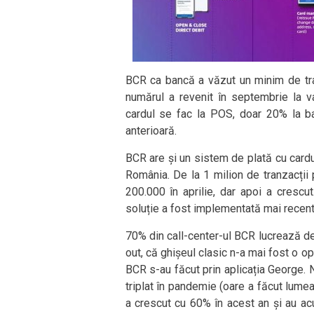
BCR ca bancă a văzut un minim de tran
numărul a revenit în septembrie la va
cardul se fac la POS, doar 20% la b
anterioară.
BCR are și un sistem de plată cu cardu
România. De la 1 milion de tranzacții
200.000 în aprilie, dar apoi a crescu
soluție a fost implementată mai recent
70% din call-center-ul BCR lucrează de
out, că ghișeul clasic n-a mai fost o o
BCR s-au făcut prin aplicația George. 
triplat în pandemie (oare a făcut lume
a crescut cu 60% în acest an și au acu