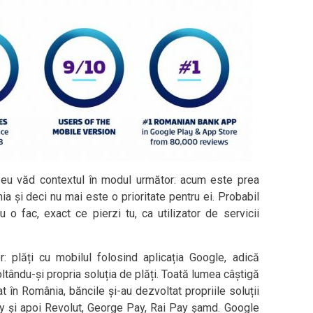
 eu văd contextul în modul următor: acum este prea
a și deci nu mai este o prioritate pentru ei. Probabil
 o fac, exact ce pierzi tu, ca utilizator de servicii
: plăți cu mobilul folosind aplicația Google, adică
ltându-și propria soluția de plăți. Toată lumea câștigă
 în România, băncile și-au dezvoltat propriile soluții
y și apoi Revolut, George Pay, Rai Pay șamd. Google