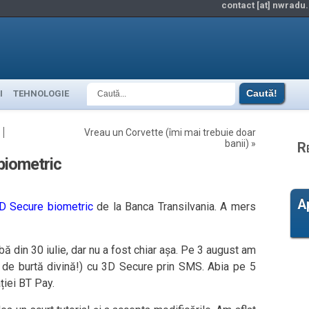
contact [at] nwradu.
I
TEHNOLOGIE
Vreau un Corvette (îmi mai trebuie doar
banii)
»
R
biometric
A
D Secure biometric
de la Banca Transilvania. A mers
ă din 30 iulie, dar nu a fost chiar așa. Pe 3 august am
 de burtă divină!) cu 3D Secure prin SMS. Abia pe 5
ției BT Pay.