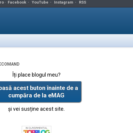
ro ·
Facebook
·
YouTube
·
Instagram
·
RSS
ecomand
Îți place blogul meu?
pasă acest buton înainte de a
cumpăra de la eMAG
și vei susține acest site.