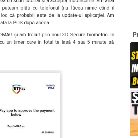
 un scurt tutorial și a accepta modificările. Am aflat
puteam plăti cu telefonul (nu făcea nimic când îl
oc că probabil este de la update-ul aplicației. Am
lata la POS după aceea.
Pr
a eMAG și am trecut prin noul 3D Secure biometric. În
cu un timer care în total te lasă 4 sau 5 minute să