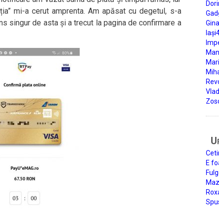
Dori
ia” mi-a cerut amprenta. Am apăsat cu degetul, s-a
Gad
s singur de asta și a trecut la pagina de confirmare a
Gin
Iași
Impe
Man
Mari
Miha
Rev
Vla
Zos
U
Ceti
E fo
Fulg
Mazi
Roxa
Spu