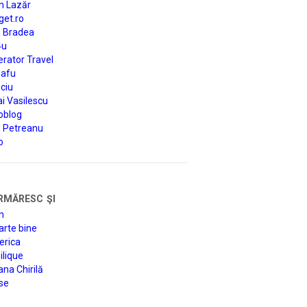
n Lazăr
get.ro
a Bradea
4u
rator Travel
afu
ciu
i Vasilescu
oblog
d Petreanu
o
rmăresc şi
n
arte bine
erica
lique
na Chirilă
se