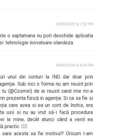
19/08/2020 la 7:53 PM
este o saptamana nu poti deschide aplicatia
isi. tehnologie inovatoare olandeza.
19/08/2020 la 9:49 PM
zi unul din conturi la ING dar doar prin
agenție. Sub nici o forma nu am reusit prin
at tu (@Cosmin) de ai reusit cand mie mi-a
n prezenta fizică in agenție. Si ca sa fie si
ția care avea si ea un cont de închis, era
fata usii si nu au vrut să-i facă procedura
 ei la mine, decât atunci când a venit ea
 practic. 🤦‍♂️
 oare acesta sa fie motivul? Oricum l-am