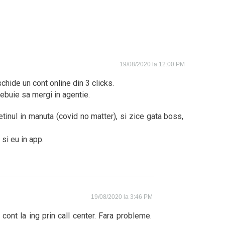
19/08/2020 la 12:00 PM
schide un cont online din 3 clicks.
trebuie sa mergi in agentie.
uletinul in manuta (covid no matter), si zice gata boss,
si eu in app.
19/08/2020 la 3:46 PM
 cont la ing prin call center. Fara probleme.