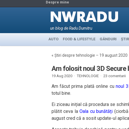
Despre mine
un blog de Radu Dumitru
AUTO
FOOD & LIFESTYLE
GÂNDURI
ȘTIR
«
Știri despre tehnologie – 19 august 2020
Am folosit noul 3D Secure 
19 Aug 2020 ·
TEHNOLOGIE
·
23 comentarii
Am făcut prima plată online cu
noul 3
totul bine.
Ei ziceau inițial că procedura se schimb
plătit ceva la
Oala cu bunătăți
(ciorbă
august cred că a sosit update-ul aplica