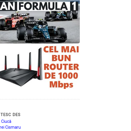
tesc des
 Ciucă
rei Cismaru