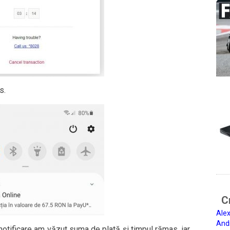
s.
Ci
Alex
And
otificare am văzut suma de plată și timpul rămas, iar