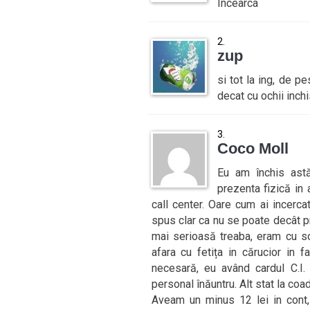
Incearca
zup
si tot la ing, de p
decat cu ochii inch
Coco Moll
Eu am închis astă
prezenta fizică in 
call center. Oare cum ai incerc
spus clar ca nu se poate decât pri
mai serioasă treaba, eram cu so
afara cu fetița in cărucior in 
necesară, eu având cardul C.I.
personal înăuntru. Alt stat la coadă
Aveam un minus 12 lei in cont,