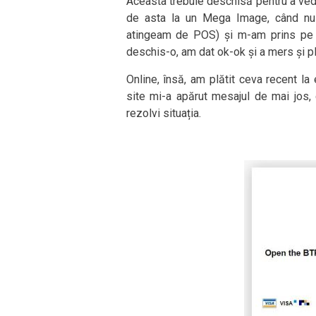
Aceasta trebuie deschisă pentru a vedea
de asta la un Mega Image, când nu 
atingeam de POS) și m-am prins pe l
deschis-o, am dat ok-ok și a mers și p
Online, însă, am plătit ceva recent l
site mi-a apărut mesajul de mai jos, 
rezolvi situația.