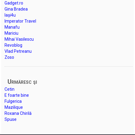
Gadget.ro
Gina Bradea
Iași4u
Imperator Travel
Manafu
Mariciu
Mihai Vasilescu
Revoblog
Vlad Petreanu
Zoso
Urmăresc şi
Cetin
E foarte bine
Fulgerica
Mazilique
Roxana Chirilă
Spuse