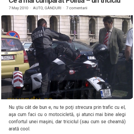
Ce a mai cumparat Politia – un triciclu
7 May 2010 ·
AUTO
,
GÂNDURI
·
7 comentarii
Nu ştiu cât de bun e, nu te poţi strecura prin trafic cu el,
aşa cum faci cu o motocicletă, şi atunci mai bine alegi
confortul unei maşini, dar triciclul (sau cum se cheamă)
arată cool.