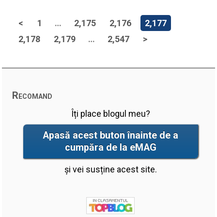
<
1
…
2,175
2,176
2,177
2,178
2,179
…
2,547
>
Recomand
Îți place blogul meu?
Apasă acest buton înainte de a
cumpăra de la eMAG
și vei susține acest site.