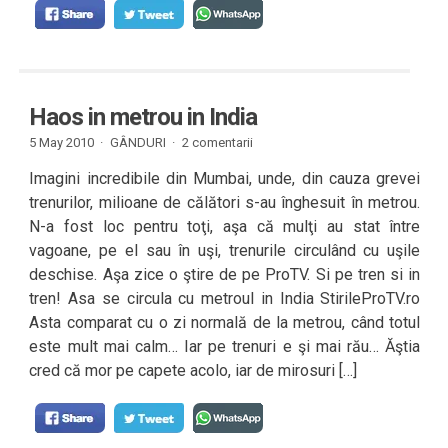
Haos in metrou in India
5 May 2010 ·
GÂNDURI
·
2 comentarii
Imagini incredibile din Mumbai, unde, din cauza grevei
trenurilor, milioane de călători s-au înghesuit în metrou.
N-a fost loc pentru toţi, aşa că mulţi au stat între
vagoane, pe el sau în uşi, trenurile circulând cu uşile
deschise. Aşa zice o ştire de pe ProTV. Si pe tren si in
tren! Asa se circula cu metroul in India StirileProTV.ro
Asta comparat cu o zi normală de la metrou, când totul
este mult mai calm… Iar pe trenuri e şi mai rău… Ăştia
cred că mor pe capete acolo, iar de mirosuri […]