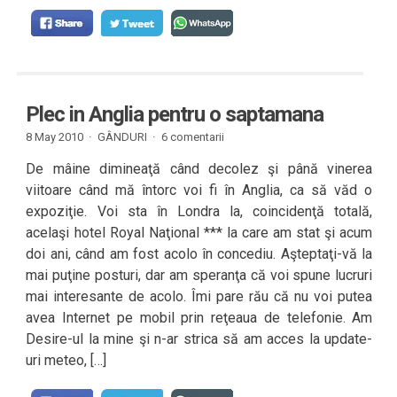
Plec in Anglia pentru o saptamana
8 May 2010 ·
GÂNDURI
·
6 comentarii
De mâine dimineaţă când decolez şi până vinerea
viitoare când mă întorc voi fi în Anglia, ca să văd o
expoziţie. Voi sta în Londra la, coincidenţă totală,
acelaşi hotel Royal Naţional *** la care am stat şi acum
doi ani, când am fost acolo în concediu. Aşteptaţi-vă la
mai puţine posturi, dar am speranţa că voi spune lucruri
mai interesante de acolo. Îmi pare rău că nu voi putea
avea Internet pe mobil prin reţeaua de telefonie. Am
Desire-ul la mine şi n-ar strica să am acces la update-
uri meteo, […]