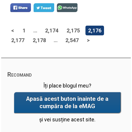
<
1
…
2,174
2,175
2,176
2,177
2,178
…
2,547
>
Recomand
Îți place blogul meu?
Apasă acest buton înainte de a
cumpăra de la eMAG
și vei susține acest site.