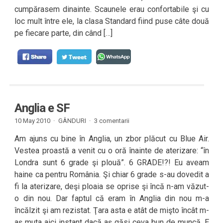
cumpărasem dinainte. Scaunele erau confortabile şi cu
loc mult între ele, la clasa Standard fiind puse câte două
pe fiecare parte, din când […]
Anglia e SF
10 May 2010 ·
GÂNDURI
·
3 comentarii
Am ajuns cu bine în Anglia, un zbor plăcut cu Blue Air.
Vestea proastă a venit cu o oră înainte de aterizare: “în
Londra sunt 6 grade şi plouă”. 6 GRADE!?! Eu aveam
haine ca pentru România. Şi chiar 6 grade s-au dovedit a
fi la aterizare, deşi ploaia se oprise şi încă n-am văzut-
o din nou. Dar faptul că eram în Anglia din nou m-a
încălzit şi am rezistat. Ţara asta e atât de mişto încât m-
aş muta aici instant dacă aş găsi ceva bun de muncă. E