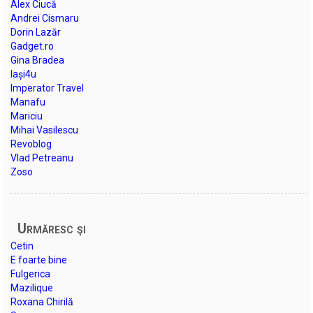
Alex Ciucă
Andrei Cismaru
Dorin Lazăr
Gadget.ro
Gina Bradea
Iași4u
Imperator Travel
Manafu
Mariciu
Mihai Vasilescu
Revoblog
Vlad Petreanu
Zoso
Urmăresc şi
Cetin
E foarte bine
Fulgerica
Mazilique
Roxana Chirilă