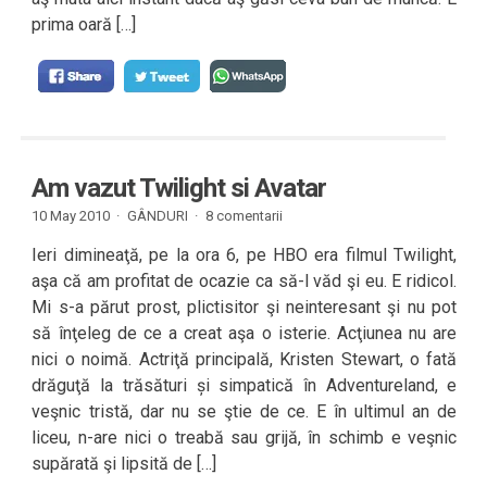
prima oară […]
Am vazut Twilight si Avatar
10 May 2010 ·
GÂNDURI
·
8 comentarii
Ieri dimineaţă, pe la ora 6, pe HBO era filmul Twilight,
aşa că am profitat de ocazie ca să-l văd şi eu. E ridicol.
Mi s-a părut prost, plictisitor şi neinteresant şi nu pot
să înţeleg de ce a creat aşa o isterie. Acţiunea nu are
nici o noimă. Actriţă principală, Kristen Stewart, o fată
drăguţă la trăsături și simpatică în Adventureland, e
veşnic tristă, dar nu se ştie de ce. E în ultimul an de
liceu, n-are nici o treabă sau grijă, în schimb e veşnic
supărată şi lipsită de […]