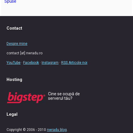
Spuse
Contact
Despre mine
contact [at] nwradu.ro
YouTube
·
Facebook
·
Instagram
·
RSS Articole noi
Hosting
Cine se ocupă de
serverul tău?
Legal
Copyright © 2006 - 2010
nwradu blog
.