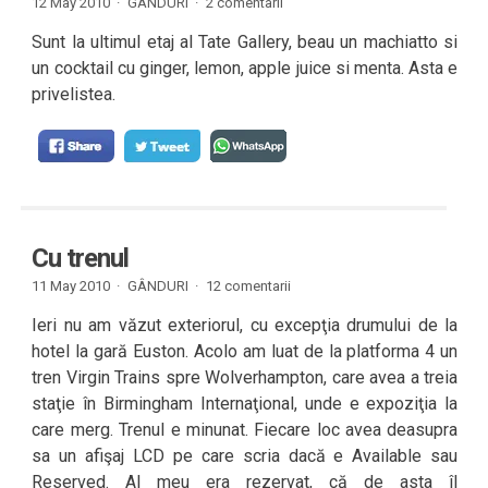
12 May 2010 ·
GÂNDURI
·
2 comentarii
Sunt la ultimul etaj al Tate Gallery, beau un machiatto si
un cocktail cu ginger, lemon, apple juice si menta. Asta e
privelistea.
Cu trenul
11 May 2010 ·
GÂNDURI
·
12 comentarii
Ieri nu am văzut exteriorul, cu excepţia drumului de la
hotel la gară Euston. Acolo am luat de la platforma 4 un
tren Virgin Trains spre Wolverhampton, care avea a treia
staţie în Birmingham Internaţional, unde e expoziţia la
care merg. Trenul e minunat. Fiecare loc avea deasupra
sa un afişaj LCD pe care scria dacă e Available sau
Reserved. Al meu era rezervat, că de asta îl