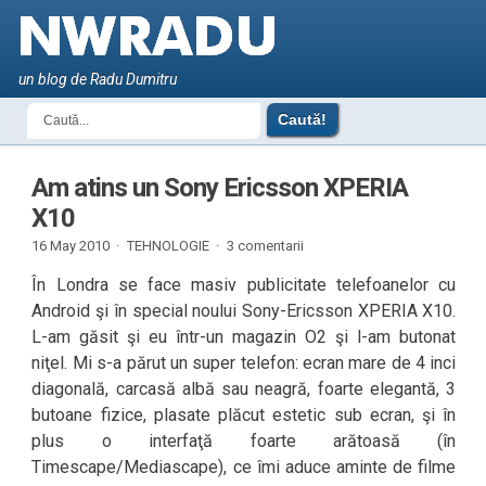
un blog de Radu Dumitru
Am atins un Sony Ericsson XPERIA
X10
16 May 2010 ·
TEHNOLOGIE
·
3 comentarii
În Londra se face masiv publicitate telefoanelor cu
Android şi în special noului Sony-Ericsson XPERIA X10.
L-am găsit şi eu într-un magazin O2 şi l-am butonat
niţel. Mi s-a părut un super telefon: ecran mare de 4 inci
diagonală, carcasă albă sau neagră, foarte elegantă, 3
butoane fizice, plasate plăcut estetic sub ecran, şi în
plus o interfaţă foarte arătoasă (în
Timescape/Mediascape), ce îmi aduce aminte de filme