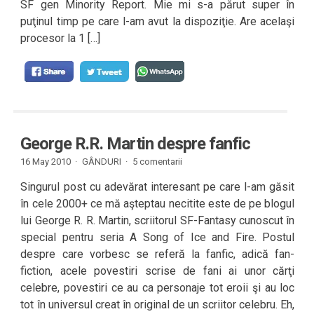
SF gen Minority Report. Mie mi s-a părut super în
puţinul timp pe care l-am avut la dispoziţie. Are acelaşi
procesor la 1 […]
George R.R. Martin despre fanfic
16 May 2010 ·
GÂNDURI
·
5 comentarii
Singurul post cu adevărat interesant pe care l-am găsit
în cele 2000+ ce mă aşteptau necitite este de pe blogul
lui George R. R. Martin, scriitorul SF-Fantasy cunoscut în
special pentru seria A Song of Ice and Fire. Postul
despre care vorbesc se referă la fanfic, adică fan-
fiction, acele povestiri scrise de fani ai unor cărţi
celebre, povestiri ce au ca personaje tot eroii şi au loc
tot în universul creat în original de un scriitor celebru. Eh,