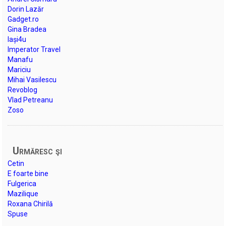
Dorin Lazăr
Gadget.ro
Gina Bradea
Iași4u
Imperator Travel
Manafu
Mariciu
Mihai Vasilescu
Revoblog
Vlad Petreanu
Zoso
Urmăresc şi
Cetin
E foarte bine
Fulgerica
Mazilique
Roxana Chirilă
Spuse