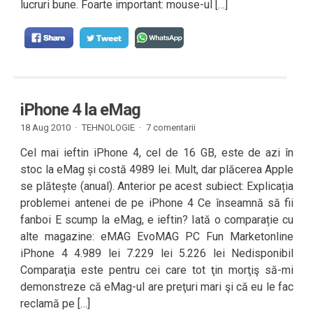
lucruri bune. Foarte important: mouse-ul […]
iPhone 4 la eMag
18 Aug 2010 ·
TEHNOLOGIE
·
7 comentarii
Cel mai ieftin iPhone 4, cel de 16 GB, este de azi în
stoc la eMag și costă 4989 lei. Mult, dar plăcerea Apple
se plătește (anual). Anterior pe acest subiect: Explicația
problemei antenei de pe iPhone 4 Ce înseamnă să fii
fanboi E scump la eMag, e ieftin? Iată o comparație cu
alte magazine: eMAG EvoMAG PC Fun Marketonline
iPhone 4 4.989 lei 7.229 lei 5.226 lei Nedisponibil
Comparaţia este pentru cei care tot ţin morţiş să-mi
demonstreze că eMag-ul are preţuri mari şi că eu le fac
reclamă pe […]