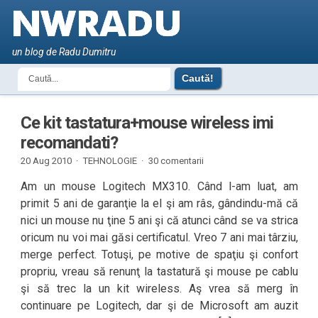
un blog de Radu Dumitru
Ce kit tastatura+mouse wireless imi
recomandati?
20 Aug 2010 ·
TEHNOLOGIE
·
30 comentarii
Am un mouse Logitech MX310. Când l-am luat, am
primit 5 ani de garanţie la el şi am râs, gândindu-mă că
nici un mouse nu ţine 5 ani şi că atunci când se va strica
oricum nu voi mai găsi certificatul. Vreo 7 ani mai târziu,
merge perfect. Totuşi, pe motive de spaţiu şi confort
propriu, vreau să renunţ la tastatură şi mouse pe cablu
şi să trec la un kit wireless. Aş vrea să merg în
continuare pe Logitech, dar şi de Microsoft am auzit