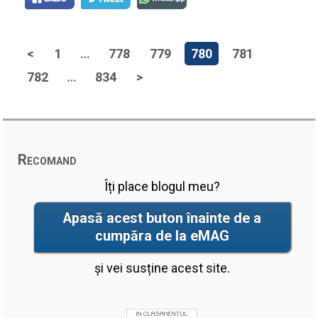
<
1
…
778
779
780
781
782
…
834
>
Recomand
Îți place blogul meu?
Apasă acest buton înainte de a
cumpăra de la eMAG
și vei susține acest site.