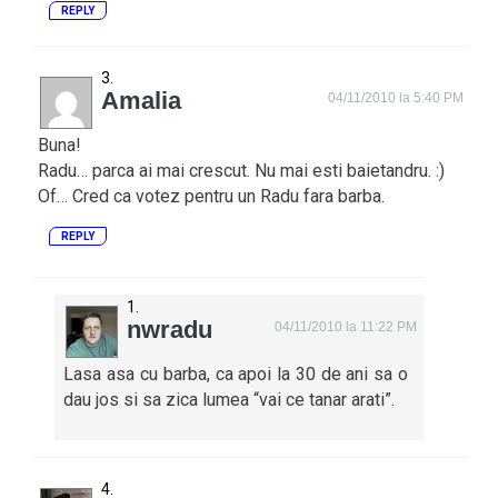
REPLY
Amalia
04/11/2010 la 5:40 PM
Buna!
Radu… parca ai mai crescut. Nu mai esti baietandru. :)
Of… Cred ca votez pentru un Radu fara barba.
REPLY
nwradu
04/11/2010 la 11:22 PM
Lasa asa cu barba, ca apoi la 30 de ani sa o
dau jos si sa zica lumea “vai ce tanar arati”.