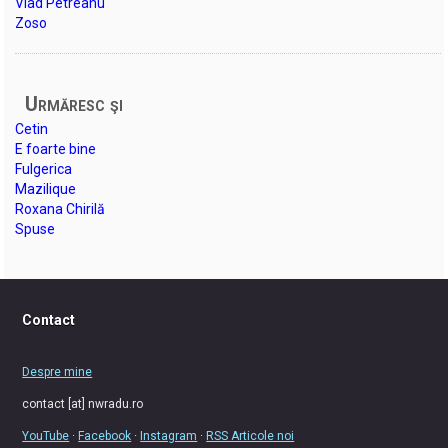
Vlad Petreanu
Zoso
Urmăresc şi
Cetin
E foarte bine
Fulgerica
Mazilique
Roxana Chirilă
Spuse
Contact
Despre mine
contact [at] nwradu.ro
YouTube
·
Facebook
·
Instagram
·
RSS Articole noi