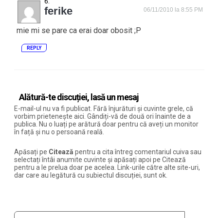
ferike
06/11/2010 la 8:55 PM
mie mi se pare ca erai doar obosit ;P
REPLY
Alătură-te discuției, lasă un mesaj
E-mail-ul nu va fi publicat. Fără înjurături și cuvinte grele, că
vorbim prietenește aici. Gândiți-vă de două ori înainte de a
publica. Nu o luați pe arătură doar pentru că aveți un monitor
în față și nu o persoană reală.
Apăsați pe
Citează
pentru a cita întreg comentariul cuiva sau
selectați întâi anumite cuvinte și apăsați apoi pe Citează
pentru a le prelua doar pe acelea. Link-urile către alte site-uri,
dar care au legătură cu subiectul discuției, sunt ok.