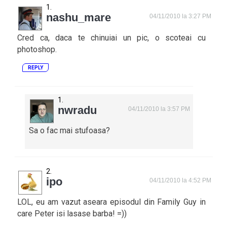
nashu_mare
04/11/2010 la 3:27 PM
Cred ca, daca te chinuiai un pic, o scoteai cu
photoshop.
REPLY
nwradu
04/11/2010 la 3:57 PM
Sa o fac mai stufoasa?
ipo
04/11/2010 la 4:52 PM
LOL, eu am vazut aseara episodul din Family Guy in
care Peter isi lasase barba! =))