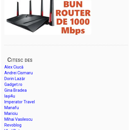
Citesc des
Alex Ciucă
Andrei Cismaru
Dorin Lazăr
Gadget.ro
Gina Bradea
Iași4u
Imperator Travel
Manafu
Mariciu
Mihai Vasilescu
Revoblog