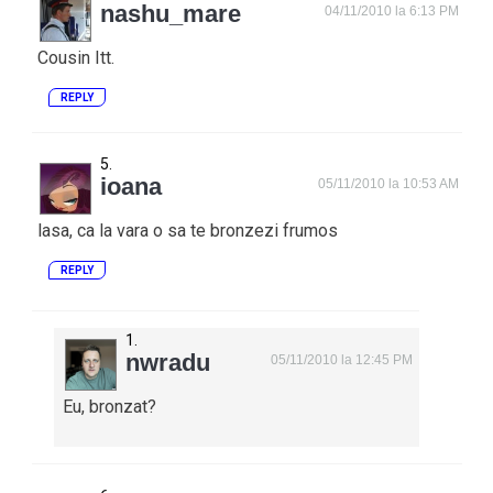
nashu_mare
04/11/2010 la 6:13 PM
Cousin Itt.
REPLY
ioana
05/11/2010 la 10:53 AM
lasa, ca la vara o sa te bronzezi frumos
REPLY
nwradu
05/11/2010 la 12:45 PM
Eu, bronzat?