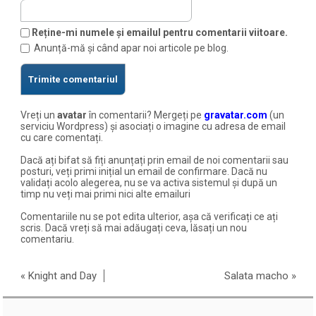
Reține-mi numele și emailul pentru comentarii viitoare.
Anunță-mă și când apar noi articole pe blog.
Vreți un
avatar
în comentarii? Mergeți pe
gravatar.com
(un
serviciu Wordpress) și asociați o imagine cu adresa de email
cu care comentați.
Dacă ați bifat să fiți anunțați prin email de noi comentarii sau
posturi, veți primi inițial un email de confirmare. Dacă nu
validați acolo alegerea, nu se va activa sistemul și după un
timp nu veți mai primi nici alte emailuri
Comentariile nu se pot edita ulterior, așa că verificați ce ați
scris. Dacă vreți să mai adăugați ceva, lăsați un nou
comentariu.
«
Knight and Day
Salata macho
»