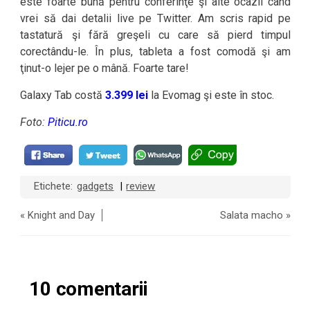
este foarte bună pentru conferinţe şi alte ocazii când
vrei să dai detalii live pe Twitter. Am scris rapid pe
tastatură şi fără greşeli cu care să pierd timpul
corectându-le. În plus, tableta a fost comodă şi am
ţinut-o lejer pe o mână. Foarte tare!
Galaxy Tab costă
3.399 lei
la Evomag şi este în stoc.
Foto:
Piticu.ro
Etichete:
gadgets
review
|
«
Knight and Day
Salata macho
»
10 comentarii