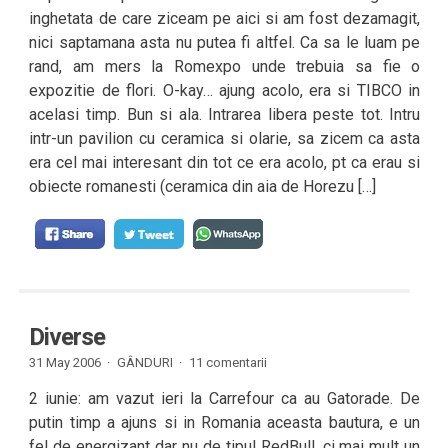
inghetata de care ziceam pe aici si am fost dezamagit,
nici saptamana asta nu putea fi altfel. Ca sa le luam pe
rand, am mers la Romexpo unde trebuia sa fie o
expozitie de flori. O-kay… ajung acolo, era si TIBCO in
acelasi timp. Bun si ala. Intrarea libera peste tot. Intru
intr-un pavilion cu ceramica si olarie, sa zicem ca asta
era cel mai interesant din tot ce era acolo, pt ca erau si
obiecte romanesti (ceramica din aia de Horezu […]
Diverse
31 May 2006 ·
GÂNDURI
·
11 comentarii
2 iunie: am vazut ieri la Carrefour ca au Gatorade. De
putin timp a ajuns si in Romania aceasta bautura, e un
fel de energizant dar nu de tipul RedBull, ci mai mult un