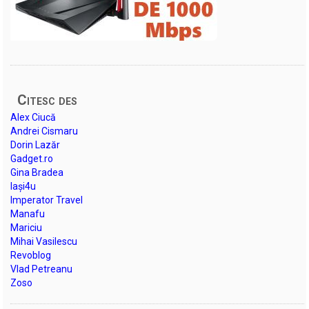
Citesc des
Alex Ciucă
Andrei Cismaru
Dorin Lazăr
Gadget.ro
Gina Bradea
Iași4u
Imperator Travel
Manafu
Mariciu
Mihai Vasilescu
Revoblog
Vlad Petreanu
Zoso