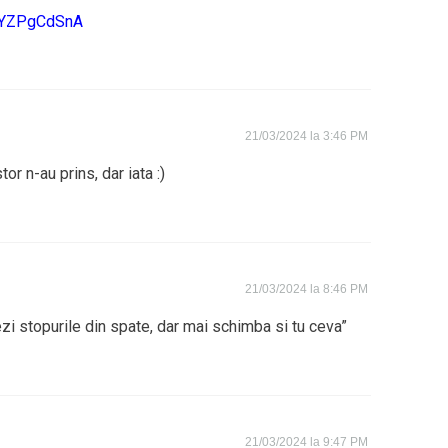
tIYZPgCdSnA
21/03/2024 la 3:46 PM
or n-au prins, dar iata :)
21/03/2024 la 8:46 PM
ezi stopurile din spate, dar mai schimba si tu ceva”
21/03/2024 la 9:47 PM