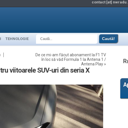
contact [at] nwradu.
I
TEHNOLOGIE
)
De ce mi-am făcut abonament la F1 TV
în loc să văd Formula 1 la Antena 1 /
R
Antena Play
»
u viitoarele SUV-uri din seria X
A