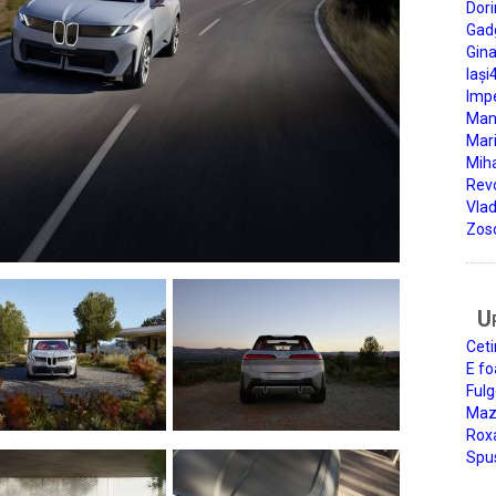
Dori
Gad
Gin
Iași
Impe
Man
Mari
Miha
Rev
Vla
Zos
U
Ceti
E fo
Fulg
Mazi
Roxa
Spu