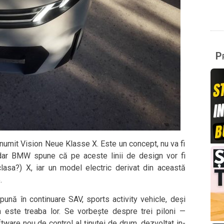
Pr
numit Vision Neue Klasse X. Este un concept, nu va fi
 dar BMW spune că pe aceste linii de design vor fi
clasa?) X, iar un model electric derivat din această
.
nă în continuare SAV, sports activity vehicle, deși
 este treaba lor. Se vorbește despre trei piloni —
oftware nou de control al ținutei de drum, dezvoltat in-