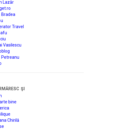
n Lazăr
get.ro
a Bradea
4u
rator Travel
afu
ciu
i Vasilescu
oblog
d Petreanu
o
rmăresc şi
n
arte bine
erica
lique
na Chirilă
se