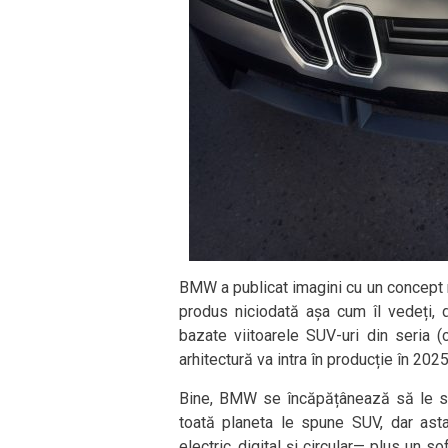
BMW a publicat imagini cu un concept 
produs niciodată așa cum îl vedeți,
bazate viitoarele SUV-uri din seria (
arhitectură va intra în producție în 2025
Bine, BMW se încăpățânează să le spu
toată planeta le spune SUV, dar asta
electric, digital și circular— plus un s