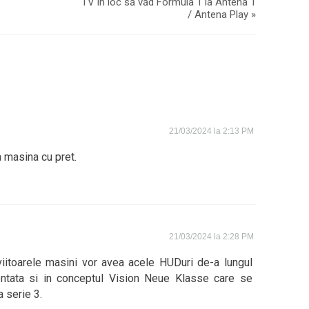
TV în loc să văd Formula 1 la Antena 1
/ Antena Play
»
21/03/2024 la 2:13 PM
 masina cu pret.
21/03/2024 la 2:28 PM
iitoarele masini vor avea acele HUDuri de-a lungul
entata si in conceptul Vision Neue Klasse care se
 serie 3.