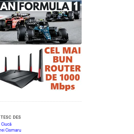
tesc des
 Ciucă
rei Cismaru