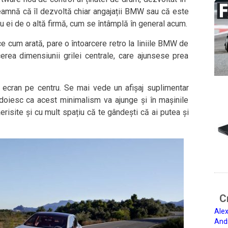
amnă că îl dezvoltă chiar angajații BMW sau că este
u ei de o altă firmă, cum se întâmplă în general acum.
e cum arată, pare o întoarcere retro la liniile BMW de
rea dimensiunii grilei centrale, care ajunsese prea
 un ecran pe centru. Se mai vede un afișaj suplimentar
doiesc ca acest minimalism va ajunge și în mașinile
risite și cu mult spațiu că te gândești că ai putea și
Ci
Alex
And