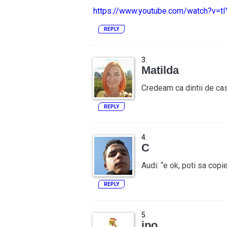
https://www.youtube.com/watch?v=
REPLY
Matilda
Credeam ca dintii de cast
REPLY
C
Audi: “e ok, poti sa copi
REPLY
ipo