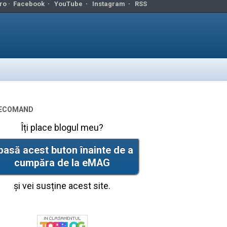
ro ·
Facebook
·
YouTube
·
Instagram
·
RSS
ecomand
Îți place blogul meu?
pasă acest buton înainte de a
cumpăra de la eMAG
și vei susține acest site.