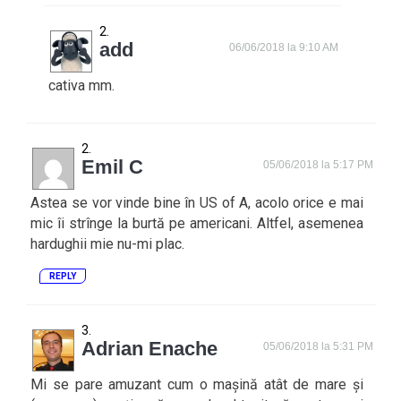
add
06/06/2018 la 9:10 AM
cativa mm.
Emil C
05/06/2018 la 5:17 PM
Astea se vor vinde bine în US of A, acolo orice e mai
mic îi strînge la burtă pe americani. Altfel, asemenea
hardughii mie nu-mi plac.
REPLY
Adrian Enache
05/06/2018 la 5:31 PM
Mi se pare amuzant cum o mașină atât de mare și