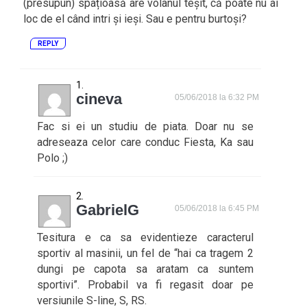
(presupun) spațioasă are volanul teșit, că poate nu ai
loc de el când intri și ieși. Sau e pentru burtoși?
REPLY
cineva
05/06/2018 la 6:32 PM
Fac si ei un studiu de piata. Doar nu se
adreseaza celor care conduc Fiesta, Ka sau
Polo ;)
GabrielG
05/06/2018 la 6:45 PM
Tesitura e ca sa evidentieze caracterul
sportiv al masinii, un fel de “hai ca tragem 2
dungi pe capota sa aratam ca suntem
sportivi”. Probabil va fi regasit doar pe
versiunile S-line, S, RS.