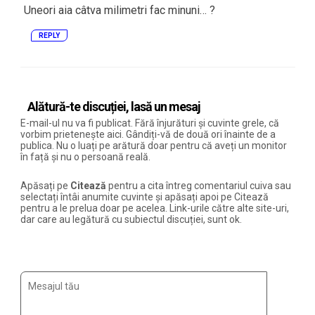
Uneori aia câtva milimetri fac minuni… ?
REPLY
Alătură-te discuției, lasă un mesaj
E-mail-ul nu va fi publicat. Fără înjurături și cuvinte grele, că
vorbim prietenește aici. Gândiți-vă de două ori înainte de a
publica. Nu o luați pe arătură doar pentru că aveți un monitor
în față și nu o persoană reală.
Apăsați pe
Citează
pentru a cita întreg comentariul cuiva sau
selectați întâi anumite cuvinte și apăsați apoi pe Citează
pentru a le prelua doar pe acelea. Link-urile către alte site-uri,
dar care au legătură cu subiectul discuției, sunt ok.