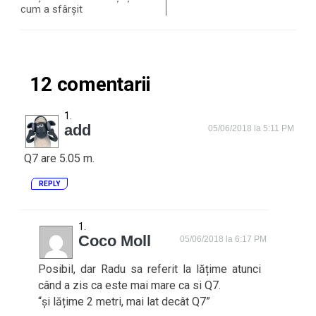
cum a sfârșit
12 comentarii
add
05/06/2018 la 5:11 PM
Q7 are 5.05 m.
REPLY
Coco Moll
05/06/2018 la 6:17 PM
Posibil, dar Radu sa referit la lățime atunci
când a zis ca este mai mare ca si Q7.
“și lățime 2 metri, mai lat decât Q7”