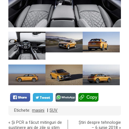
Etichete:
masini
SUV
|
«
Și PCR a făcut mitinguri de
Știri despre tehnologie
susținere ani de zile și știm
– 6 iunie 2018
»