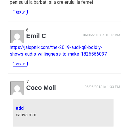
penisului la barbati si a creierului la femei
REPLY
Emil C
06/06/2018 la 10:13 AM
https://jalopnik.com/the-2019-audi-q8-boldly-
shows-audis-willingness-to-make-1826566037
REPLY
Coco Moll
06/06/2018 la 1:33 PM
add
:
cativa mm.