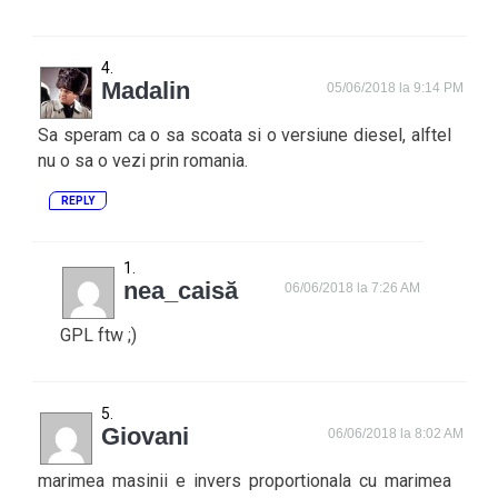
Madalin
05/06/2018 la 9:14 PM
Sa speram ca o sa scoata si o versiune diesel, alftel
nu o sa o vezi prin romania.
REPLY
nea_caisă
06/06/2018 la 7:26 AM
GPL ftw ;)
Giovani
06/06/2018 la 8:02 AM
marimea masinii e invers proportionala cu marimea