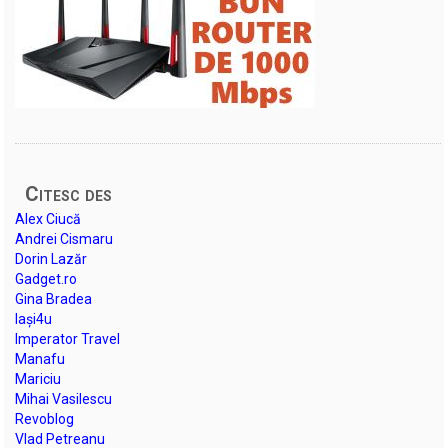
Citesc des
Alex Ciucă
Andrei Cismaru
Dorin Lazăr
Gadget.ro
Gina Bradea
Iași4u
Imperator Travel
Manafu
Mariciu
Mihai Vasilescu
Revoblog
Vlad Petreanu