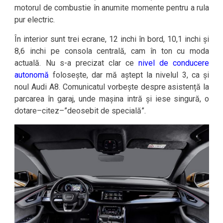
motorul de combustie în anumite momente pentru a rula
pur electric.
În interior sunt trei ecrane, 12 inchi în bord, 10,1 inchi și
8,6 inchi pe consola centrală, cam în ton cu moda
actuală. Nu s-a precizat clar ce
nivel de conducere
autonomă
folosește, dar mă aștept la nivelul 3, ca și
noul Audi A8. Comunicatul vorbește despre asistență la
parcarea în garaj, unde mașina intră și iese singură, o
dotare–citez–”deosebit de specială”.