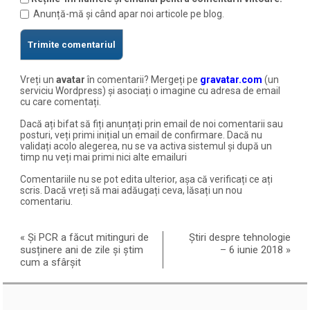
Anunță-mă și când apar noi articole pe blog.
Vreți un
avatar
în comentarii? Mergeți pe
gravatar.com
(un
serviciu Wordpress) și asociați o imagine cu adresa de email
cu care comentați.
Dacă ați bifat să fiți anunțați prin email de noi comentarii sau
posturi, veți primi inițial un email de confirmare. Dacă nu
validați acolo alegerea, nu se va activa sistemul și după un
timp nu veți mai primi nici alte emailuri
Comentariile nu se pot edita ulterior, așa că verificați ce ați
scris. Dacă vreți să mai adăugați ceva, lăsați un nou
comentariu.
«
Și PCR a făcut mitinguri de
Știri despre tehnologie
susținere ani de zile și știm
– 6 iunie 2018
»
cum a sfârșit