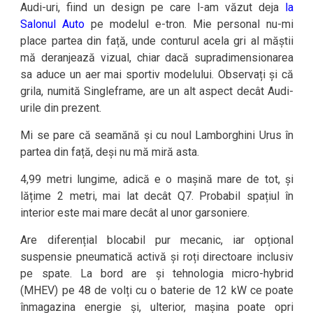
Audi-uri, fiind un design pe care l-am văzut deja
la
Salonul Auto
pe modelul e-tron. Mie personal nu-mi
place partea din față, unde conturul acela gri al măștii
mă deranjează vizual, chiar dacă supradimensionarea
sa aduce un aer mai sportiv modelului. Observați și că
grila, numită Singleframe, are un alt aspect decât Audi-
urile din prezent.
Mi se pare că seamănă și cu noul Lamborghini Urus în
partea din față, deși nu mă miră asta.
4,99 metri lungime, adică e o mașină mare de tot, și
lățime 2 metri, mai lat decât Q7. Probabil spațiul în
interior este mai mare decât al unor garsoniere.
Are diferențial blocabil pur mecanic, iar opțional
suspensie pneumatică activă și roți directoare inclusiv
pe spate. La bord are și tehnologia micro-hybrid
(MHEV) pe 48 de volți cu o baterie de 12 kW ce poate
înmagazina energie și, ulterior, mașina poate opri