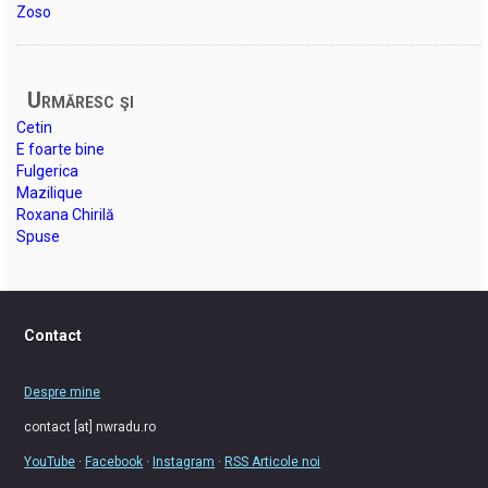
Zoso
Urmăresc şi
Cetin
E foarte bine
Fulgerica
Mazilique
Roxana Chirilă
Spuse
Contact
Despre mine
contact [at] nwradu.ro
YouTube
·
Facebook
·
Instagram
·
RSS Articole noi