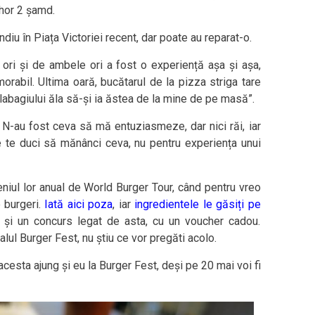
ahor 2 șamd.
diu în Piața Victoriei recent, dar poate au reparat-o.
i și de ambele ori a fost o experiență așa și așa,
rabil. Ultima oară, bucătarul de la pizza striga tare
 labagiului ăla să-și ia ăstea de la mine de pe masă”.
. N-au fost ceva să mă entuziasmeze, dar nici răi, iar
e te duci să mănânci ceva, nu pentru experiența unui
niul lor anual de World Burger Tour, când pentru vreo
e burgeri.
Iată aici poza
, iar
ingredientele le găsiți pe
g și un concurs legat de asta, cu un voucher cadou.
alul Burger Fest, nu știu ce vor pregăti acolo.
acesta ajung și eu la Burger Fest, deși pe 20 mai voi fi