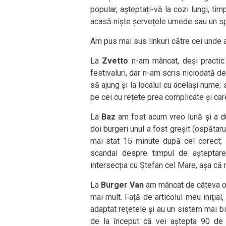
popular, așteptați-vă la cozi lungi, ti
acasă niște șervețele umede sau un spr
Am pus mai sus linkuri către cei unde
La
Zvetto
n-am mâncat, deși practic
festivaluri, dar n-am scris niciodată de
să ajung și la localul cu același nume; 
pe cei cu rețete prea complicate și car
La
Baz
am fost acum vreo lună și a du
doi burgeri unul a fost greșit (ospătar
mai stat 15 minute după cel corect; 
scandal despre timpul de așteptar
intersecția cu Ștefan cel Mare, așa că m
La
Burger Van
am mâncat de câteva ori 
mai mult. Față de articolul meu inițial
adaptat rețetele și au un sistem mai bi
de la început că vei aștepta 90 de