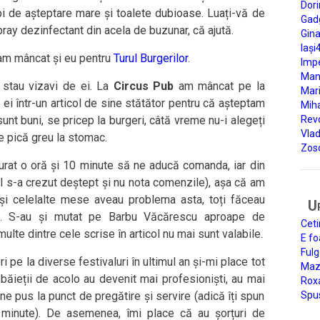
Dori
mpi de așteptare mare și toalete dubioase. Luați-vă de
Gad
ay dezinfectant din acela de buzunar, că ajută.
Gin
Iași
 am mâncat și eu pentru
Turul Burgerilor
.
Impe
Man
 stau vizavi de ei. La
Circus Pub
am mâncat pe la
Mari
 ei într-un articol de sine stătător pentru că așteptam
Miha
sunt buni, se pricep la burgeri, câtă vreme nu-i alegeți
Rev
Vla
e pică greu la stomac.
Zos
rat o oră și 10 minute să ne aducă comanda, iar din
ul s-a crezut deștept și nu nota comenzile), așa că am
și celelalte mese aveau problema asta, toți făceau
U
e. S-au și mutat pe Barbu Văcărescu aproape de
Ceti
ulte dintre cele scrise în articol nu mai sunt valabile.
E fo
Fulg
pe la diverse festivaluri în ultimul an și-mi place tot
Mazi
, băieții de acolo au devenit mai profesioniști, au mai
Roxa
ne pus la punct de pregătire și servire (adică îți spun
Spu
 minute). De asemenea, îmi place că au șorțuri de