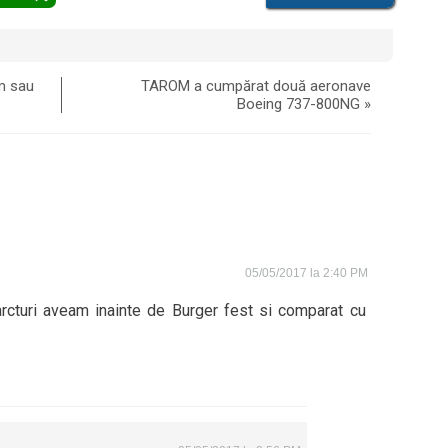
m sau
TAROM a cumpărat două aeronave
Boeing 737-800NG
»
05/05/2017 la 2:40 PM
farcturi aveam inainte de Burger fest si comparat cu