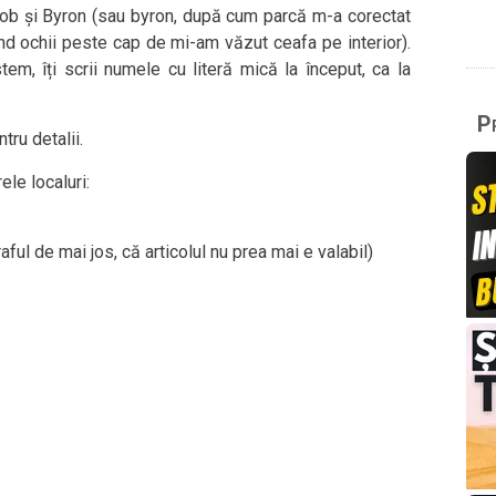
dob și Byron (sau byron, după cum parcă m-a corectat
nd ochii peste cap de mi-am văzut ceafa pe interior).
tem, îți scrii numele cu literă mică la început, ca la
Pr
tru detalii.
ele localuri:
ful de mai jos, că articolul nu prea mai e valabil)