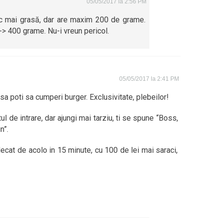
05/05/2017 la 2:56 PM
ic mai grasă, dar are maxim 200 de grame.
-> 400 grame. Nu-i vreun pericol.
05/05/2017 la 2:41 PM
 sa poti sa cumperi burger. Exclusivitate, plebeilor!
etul de intrare, dar ajungi mai tarziu, ti se spune “Boss,
n”.
cat de acolo in 15 minute, cu 100 de lei mai saraci,