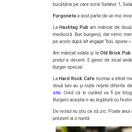
bucătărie pe care scrie Salahor 1, Sal
Furgoneta
a avut parte de un mic incen
La
Hashtag Pub
am mâncat de două or
mediocră. Bun burgerul, dar nimic memo
pe acolo după alt angajat “băi, spune-i
Am mâncat odata și la
Old Brick Pub
prețul e decent. E genul de local und
burger special.
La
Hard Rock Cafe
tocmai a intrat me
două luni au și niște rețete diferite d
site
. Cred că în curând va fi pe blo
Burgerii aceștia n-au legătură cu festiv
De restul nu știu ce să zic. Poate anul 
prezent la o nuntă.