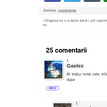
Etichete:
evenimente
«
Dragnea nu s-a decis dacă-i șef supre
nu
25 comentarii
Gaelex
At trebui notat cate in
dupa
REPLY