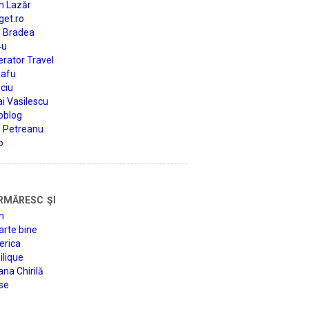
n Lazăr
get.ro
a Bradea
4u
rator Travel
afu
ciu
i Vasilescu
oblog
d Petreanu
o
rmăresc şi
n
arte bine
erica
lique
na Chirilă
se