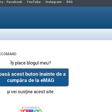
ro ·
Facebook
·
YouTube
·
Instagram
·
RSS
ecomand
Îți place blogul meu?
pasă acest buton înainte de a
cumpăra de la eMAG
și vei susține acest site.