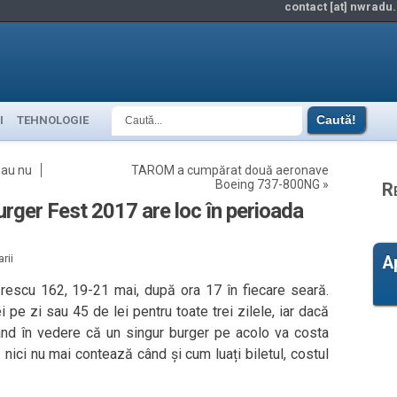
contact [at] nwradu.
I
TEHNOLOGIE
sau nu
TAROM a cumpărat două aeronave
Boeing 737-800NG
»
R
 Burger Fest 2017 are loc în perioada
rii
A
rescu 162, 19-21 mai, după ora 17 în fiecare seară.
i pe zi sau 45 de lei pentru toate trei zilele, iar dacă
Având în vedere că un singur burger pe acolo va costa
 nici nu mai contează când și cum luați biletul, costul