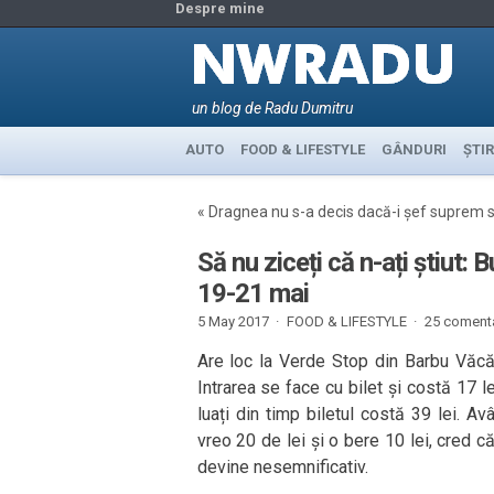
Despre mine
un blog de Radu Dumitru
AUTO
FOOD & LIFESTYLE
GÂNDURI
ȘTIR
«
Dragnea nu s-a decis dacă-i șef suprem 
Să nu ziceți că n-ați știut:
19-21 mai
5 May 2017 ·
FOOD & LIFESTYLE
·
25 comenta
Are loc la Verde Stop din Barbu Văcă
Intrarea se face cu bilet și costă 17 le
luați din timp biletul costă 39 lei. 
vreo 20 de lei și o bere 10 lei, cred că
devine nesemnificativ.