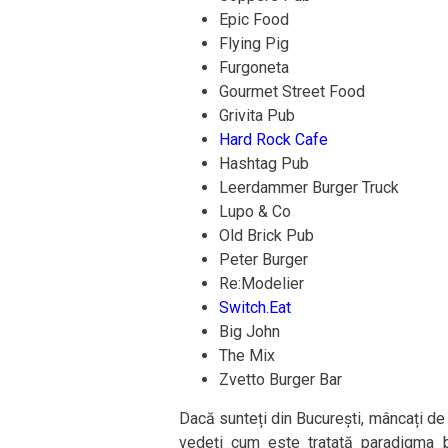
Epic Food
Flying Pig
Furgoneta
Gourmet Street Food
Grivita Pub
Hard Rock Cafe
Hashtag Pub
Leerdammer Burger Truck
Lupo & Co
Old Brick Pub
Peter Burger
Re:Modelier
Switch.Eat
Big John
The Mix
Zvetto Burger Bar
Dacă sunteți din București, mâncați de l
vedeți cum este tratată paradigma bur