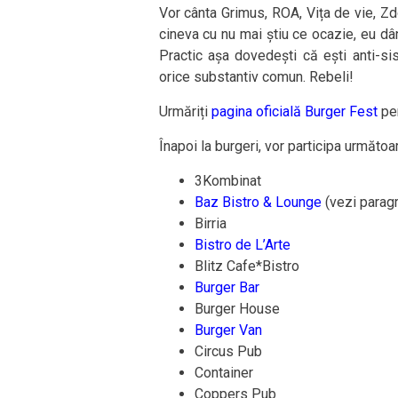
Vor cânta Grimus, ROA, Vița de vie, Z
cineva cu nu mai știu ce ocazie, eu dâ
Practic așa dovedești că ești anti-sis
orice substantiv comun. Rebeli!
Urmăriți
pagina oficială Burger Fest
pen
Înapoi la burgeri, vor participa următoar
3Kombinat
Baz Bistro & Lounge
(vezi paragra
Birria
Bistro de L’Arte
Blitz Cafe*Bistro
Burger Bar
Burger House
Burger Van
Circus Pub
Container
Coppers Pub