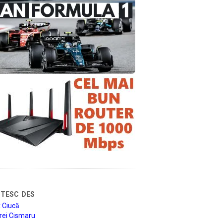
tesc des
 Ciucă
rei Cismaru