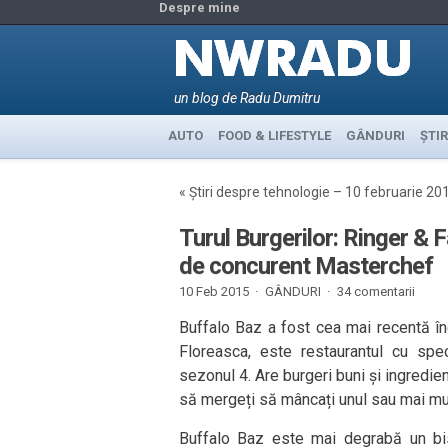
Despre mine
un blog de Radu Dumitru
AUTO
FOOD & LIFESTYLE
GÂNDURI
ȘTIR
«
Știri despre tehnologie – 10 februarie 20
Turul Burgerilor: Ringer & 
de concurent Masterchef
10 Feb 2015 ·
GÂNDURI
·
34 comentarii
Buffalo Baz a fost cea mai recentă î
Floreasca, este restaurantul cu spe
sezonul 4. Are burgeri buni și ingredie
să mergeți să mâncați unul sau mai mul
Buffalo Baz este mai degrabă un bis