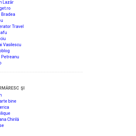
n Lazăr
get.ro
a Bradea
4u
rator Travel
afu
ciu
i Vasilescu
oblog
d Petreanu
o
rmăresc şi
n
arte bine
erica
lique
na Chirilă
se