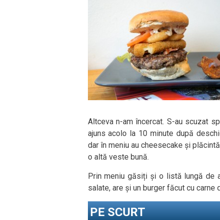
Altceva n-am încercat. S-au scuzat sp
ajuns acolo la 10 minute după deschide
dar în meniu au cheesecake și plăcintă
o altă veste bună.
Prin meniu găsiți și o listă lungă de 
salate, are și un burger făcut cu carne 
PE SCURT