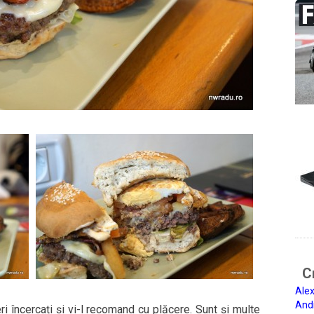
Ci
Alex
And
ri încercați și vi-l recomand cu plăcere. Sunt și multe