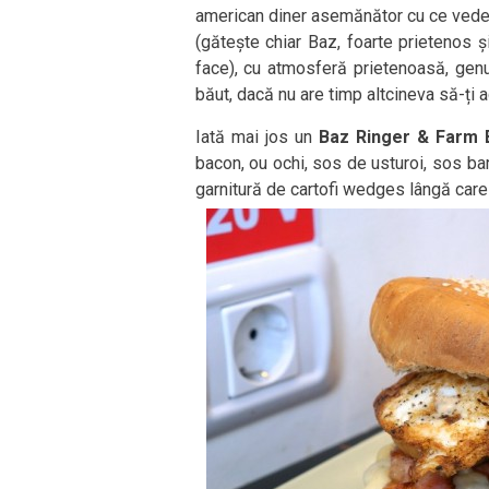
american diner asemănător cu ce vedeți 
(gătește chiar Baz, foarte prietenos ș
face), cu atmosferă prietenoasă, genul 
băut, dacă nu are timp altcineva să-ți 
Iată mai jos un
Baz Ringer & Farm 
bacon, ou ochi, sos de usturoi, sos bar
garnitură de cartofi wedges lângă care