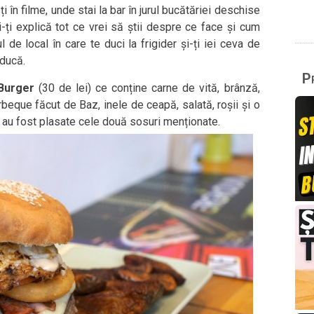
în filme, unde stai la bar în jurul bucătăriei deschise
i-ți explică tot ce vrei să știi despre ce face și cum
de local în care te duci la frigider și-ți iei ceva de
aducă.
Pr
Burger
(30 de lei) ce conține carne de vită, brânză,
beque făcut de Baz, inele de ceapă, salată, roșii și o
 au fost plasate cele două sosuri menționate.