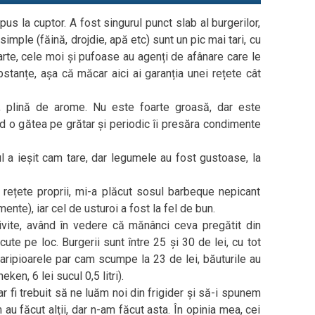
 pus la cuptor. A fost singurul punct slab al burgerilor,
simple (făină, drojdie, apă etc) sunt un pic mai tari, cu
arte, cele moi și pufoase au agenți de afânare care le
bstanțe, așa că măcar aici ai garanția unei rețete cât
, plină de arome. Nu este foarte groasă, dar este
nd o gătea pe grătar și periodic îi presăra condimente
ul a ieșit cam tare, dar legumele au fost gustoase, la
 rețete proprii, mi-a plăcut sosul barbeque nepicant
ente), iar cel de usturoi a fost la fel de bun.
ivite, având în vedere că mănânci ceva pregătit din
cute pe loc. Burgerii sunt între 25 și 30 de lei, cu tot
, aripioarele par cam scumpe la 23 de lei, băuturile au
ken, 6 lei sucul 0,5 litri).
r fi trebuit să ne luăm noi din frigider și să-i spunem
au făcut alții, dar n-am făcut asta. În opinia mea, cei