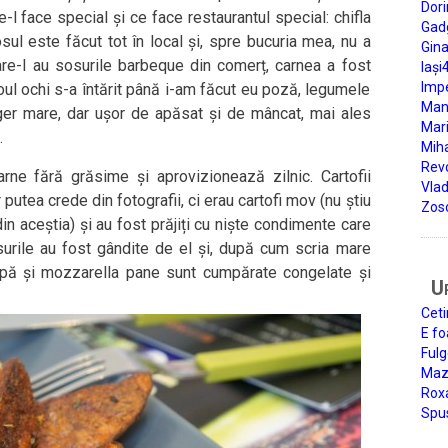
Dori
l face special și ce face restaurantul special: chifla
Gad
osul este făcut tot în local și, spre bucuria mea, nu a
Gin
re-l au sosurile barbeque din comerț, carnea a fost
Iași
Impe
oul ochi s-a întărit până i-am făcut eu poză, legumele
Man
ger mare, dar ușor de apăsat și de mâncat, mai ales
Mari
.
Miha
Rev
ne fără grăsime și aprovizionează zilnic. Cartofii
Vla
utea crede din fotografii, ci erau cartofi mov (nu știu
Zos
 aceștia) și au fost prăjiți cu niște condimente care
surile au fost gândite de el și, după cum scria mare
eapă și mozzarella pane sunt cumpărate congelate și
U
Ceti
E fo
Fulg
Mazi
Roxa
Spu