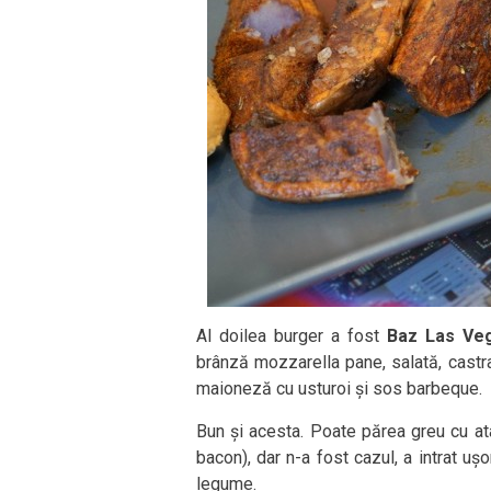
Al doilea burger a fost
Baz Las Ve
brânză mozzarella pane, salată, castra
maioneză cu usturoi și sos barbeque.
Bun și acesta. Poate părea greu cu atâ
bacon), dar n-a fost cazul, a intrat ușo
legume.