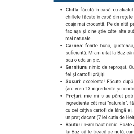
Chifla
: făcută în casă, cu aluatul
chiflele făcute în casă din rețete 
coaja mai crocantă. Pe de altă p
fac așa și cine știe câte alte su
mai naturale.
Carnea
: foarte bună, gustoasă
suficientă. M-am uitat la Baz câ
sau o uda un pic.
Garnitura
: nimic de reproșat. O
fel și cartofii prăjiți.
Sosuri
: excelente! Făcute după
(are vreo 13 ingrediente și condim
Prețuri
: mie mi s-au părut potr
ingrediente cât mai “naturale”, fă
cu cei câțiva cartofi de lângă ei
un preț decent (7 lei cutia de Heine
Băuturi
: n-am băut nimic. Poate a
lui Baz să le treacă pe notă, cum 