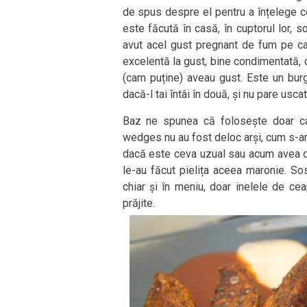
de spus despre el pentru a înțelege ce-
este făcută în casă, în cuptorul lor, s
avut acel gust pregnant de fum pe ca
excelentă la gust, bine condimentată, 
(cam puține) aveau gust. Este un bur
dacă-l tai întâi în două, și nu pare uscat
Baz ne spunea că folosește doar car
wedges nu au fost deloc arși, cum s-ar p
dacă este ceva uzual sau acum avea din
le-au făcut pielița aceea maronie. So
chiar și în meniu, doar inelele de c
prăjite.