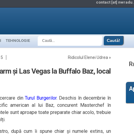
contact [at] nwradu.
I
TEHNOLOGIE
15
Ridicolul Elenei Udrea
»
R
Farm și Las Vegas la Buffalo Baz, local
A
ncercare din
Turul Burgerilor
. Deschis în decembrie în
cific american al lui Baz, concurent Masterchef în
ntele sunt aproape toate preparate chiar acolo, trebuie
ți.
tro, după cum îi spune chiar și numele extins, un