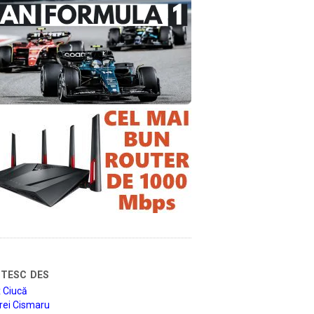
tesc des
 Ciucă
rei Cismaru