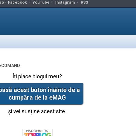
ro ·
Facebook
·
YouTube
·
Instagram
·
RSS
ecomand
Îți place blogul meu?
pasă acest buton înainte de a
cumpăra de la eMAG
și vei susține acest site.